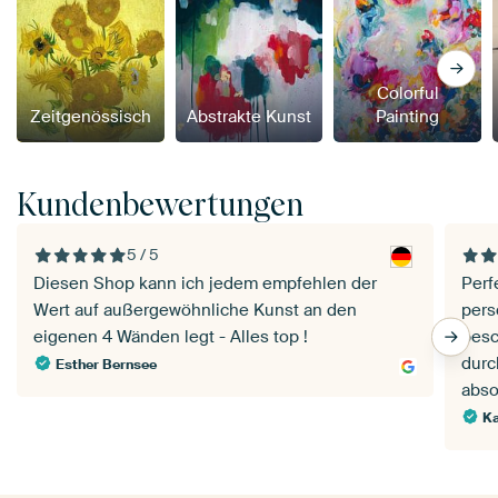
Colorful
Zeitgenössisch
Abstrakte Kunst
Painting
Kundenbewertungen
5 / 5
Diesen Shop kann ich jedem empfehlen der
Perf
Wert auf außergewöhnliche Kunst an den
pers
eigenen 4 Wänden legt - Alles top !
besc
durc
Esther Bernsee
abso
Ka