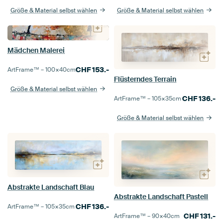
Größe & Material selbst wählen
Größe & Material selbst wählen
Mädchen Malerei
CHF
153.-
ArtFrame™ –
100×40
cm
Flüsterndes Terrain
Größe & Material selbst wählen
CHF
136.-
ArtFrame™ –
105×35
cm
Größe & Material selbst wählen
Abstrakte Landschaft Blau
Abstrakte Landschaft Pastell
CHF
136.-
ArtFrame™ –
105×35
cm
CHF
131.-
ArtFrame™ –
90×40
cm