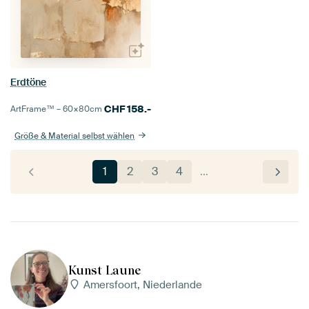
Erdtöne
CHF
158.-
ArtFrame™ –
60×80
cm
Größe & Material selbst wählen
1
2
3
4
…
Kunst Laune
Amersfoort, Niederlande