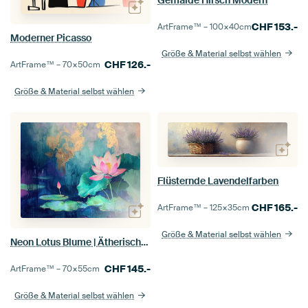
Gemälde Hirsch Modern
CHF
153.-
ArtFrame™ –
100×40
cm
Moderner Picasso
Größe & Material selbst wählen
CHF
126.-
ArtFrame™ –
70×50
cm
Größe & Material selbst wählen
Flüsternde Lavendelfarben
CHF
165.-
ArtFrame™ –
125×35
cm
Größe & Material selbst wählen
Neon Lotus Blume | Ätherischer Lotus Dämmerung
CHF
145.-
ArtFrame™ –
70×55
cm
Größe & Material selbst wählen