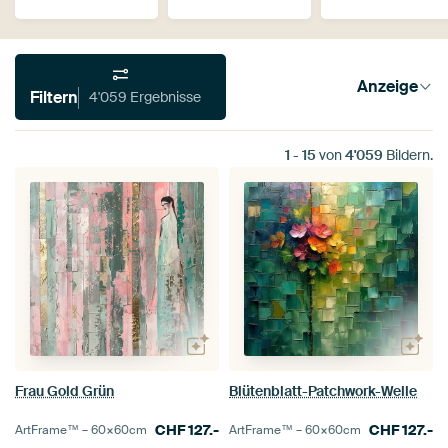
Anzeige
Filtern
4'059 Ergebnisse
1
-
15
von
4'059
Bildern.
Frau Gold Grün
Blütenblatt-Patchwork-Welle
CHF
127.-
CHF
127.-
ArtFrame™ –
60×60
cm
ArtFrame™ –
60×60
cm