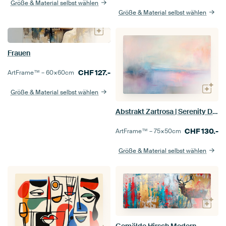
Größe & Material selbst wählen
Größe & Material selbst wählen
Frauen
CHF
127.-
ArtFrame™ –
60×60
cm
Größe & Material selbst wählen
Abstrakt Zartrosa | Serenity Drift
CHF
130.-
ArtFrame™ –
75×50
cm
Größe & Material selbst wählen