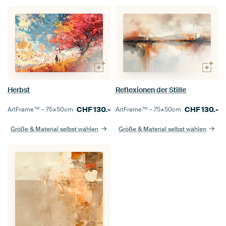
Herbst
Reflexionen der Stille
CHF
130.-
CHF
130.-
ArtFrame™ –
75×50
cm
ArtFrame™ –
75×50
cm
Größe & Material selbst wählen
Größe & Material selbst wählen