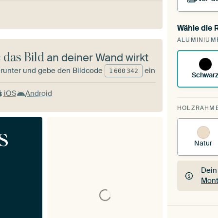
Wähle die
Du s
ALUMINIUM
vorh
 das Bild
an deiner Wand wirkt
runter und gebe den Bildcode
ein
1
600
342
Schwar
iOS
Android
HOLZRAHM
s
Natur
Dein
Mont
Dein
Mont