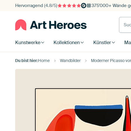
Hervorragend
(4.8/5)
375'000+ Wände ge
Such
Kunstwerke
Kollektionen
Künstler
Mat
Du bist hier:
Home
Wandbilder
Moderner Picasso vo