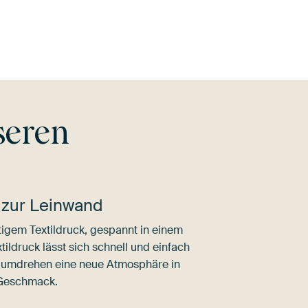
Smaragdgrü
otta
Blau
Salbeigrün
Braun
n
Br
seren
 zur Leinwand
igem Textildruck, gespannt in einem
ldruck lässt sich schnell und einfach
dumdrehen eine neue Atmosphäre in
 Geschmack.