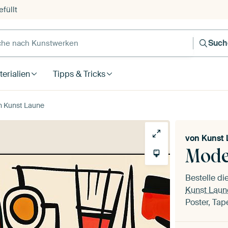
füllt
e nach Kunstwerken
Such
erialien
Tipps & Tricks
n Kunst Laune
von
Kunst 
Mode
Bestelle d
Kunst Laun
Poster, Tap