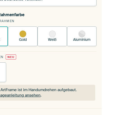
 Rahmenfarbe
pannst einen wechselbaren Textiltuch in deinen
RAHMEN
andenen ArtFrame™.
So funktioniert es.
z
Gold
Weiß
Aluminium
EN
NEU
 ArtFrame ist im Handumdrehen aufgebaut.
ageanleitung ansehen
.
 ArtFrame ist im Handumdrehen aufgebaut.
ageanleitung ansehen
.