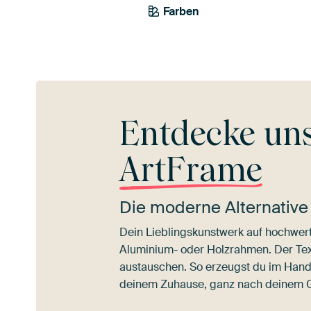
Farben
Beige
Taupe
Terrak
Entdecke un
ArtFrame
Die moderne Alternative
Dein Lieblingskunstwerk auf hochwert
Aluminium- oder Holzrahmen. Der Texti
austauschen. So erzeugst du im Han
deinem Zuhause, ganz nach deinem