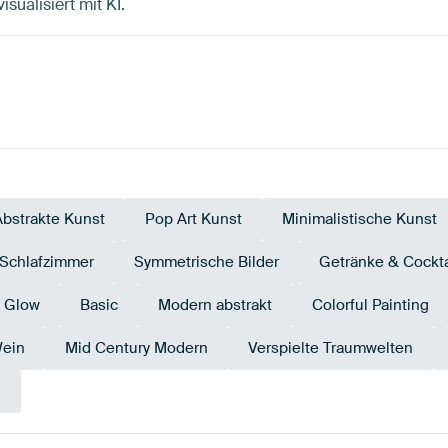
sualisiert mit KI.
Abstrakte Kunst
Pop Art Kunst
Minimalistische Kunst
 Schlafzimmer
Symmetrische Bilder
Getränke & Cockta
m Glow
Basic
Modern abstrakt
Colorful Painting
ein
Mid Century Modern
Verspielte Traumwelten
n