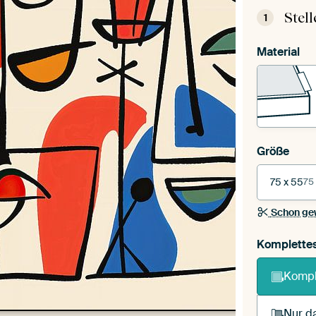
Stel
1
Material
Größe
75 x 55
75
Schon ge
Komplette
Kompl
Nur da