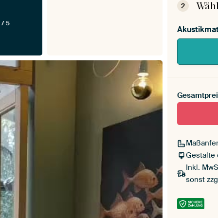
Wähl
2
 / 5
Akustikmat
Gesamtprei
Maßanfer
Gestalte
Inkl. MwS
sonst zzg