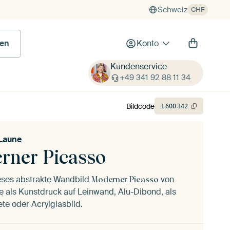
Schweiz
CHF
en
Konto
Kundenservice
+49 341 92 88 11 34
Bildcode
1
600
342
Laune
rner Picasso
ieses abstrakte Wandbild
von
Moderner Picasso
e
als Kunstdruck auf Leinwand, Alu-Dibond, als
ete oder Acrylglasbild.