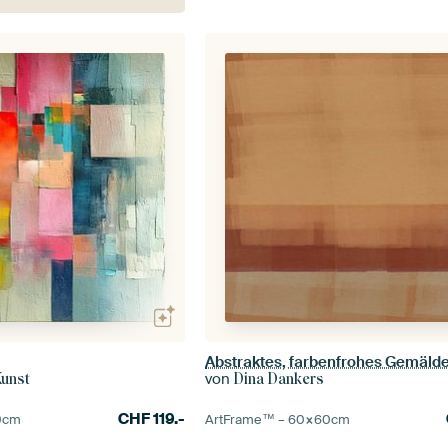
von
unst
Dina Dankers
CHF
119.-
0
cm
ArtFrame™ –
60×60
cm