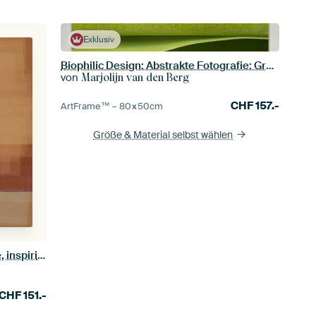
Exklusiv
Biophilic Design: Abstrakte Fotografie: Grün horizontal
von
Marjolijn van den Berg
CHF
157.-
ArtFrame™ –
80×50
cm
Größe & Material selbst wählen
Abstraktes, farbenfrohes Gemälde, inspiriert von Mark Rothko
CHF
151.-