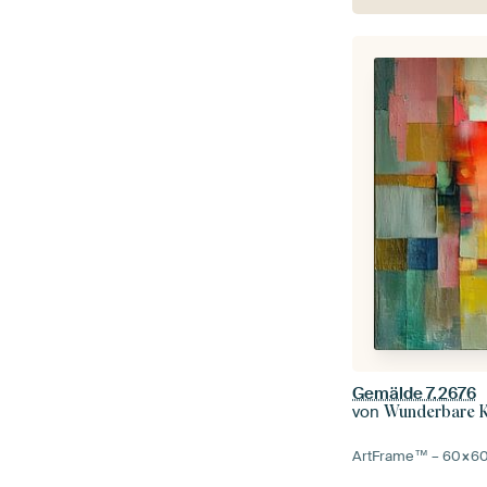
Gemälde 7.2676
von
Wunderbare K
ArtFrame™ –
60×6