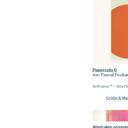
Papercuts 6
von
Pascal Decka
ArtFrame™ –
50×7
Größe & Mat