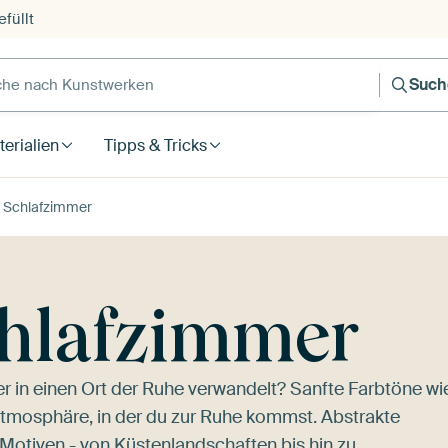
füllt
e nach Kunstwerken
Such
erialien
Tipps & Tricks
m Schlafzimmer
chlafzimmer
 in einen Ort der Ruhe verwandelt? Sanfte Farbtöne wi
tmosphäre, in der du zur Ruhe kommst. Abstrakte
Motiven - von Küstenlandschaften bis hin zu