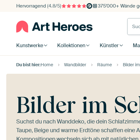
Hervorragend
(4.8/5)
375'000+ Wände ge
Such
Kunstwerke
Kollektionen
Künstler
Mat
Du bist hier:
Home
Wandbilder
Räume
Bilder i
Bilder im S
Suchst du nach Wanddeko, die dein Schlafzimmer
Taupe, Beige und warme Erdtöne schaffen eine A
Kompositionen wechseln sich ab mit natürlichen 