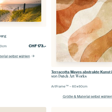
burg
CHF
173.-
0
cm
erial selbst wählen
von
Dutch Art Works
ArtFrame™ –
60×60
cm
Größe & Material selbst wähle