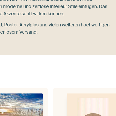
n moderne und zeitlose Interieur Stile einfügen. Das
le Akzente sanft wirken können.
d
,
Poster
,
Acrylglas
und vielen weiteren hochwertigen
stenlosem Versand.