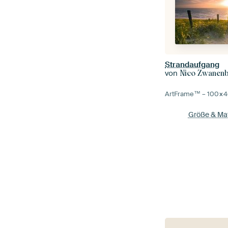
Strandaufgang
von
Nico Zwanen
ArtFrame™ –
100×4
Größe & Mat