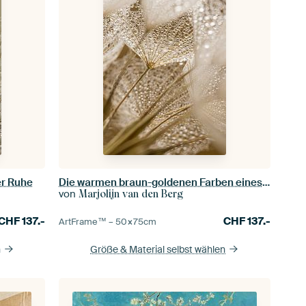
er Ruhe
Die warmen braun-goldenen Farben eines Tragopogon
von
Marjolijn van den Berg
CHF
137.-
CHF
137.-
ArtFrame™ –
50×75
cm
n
Größe & Material selbst wählen