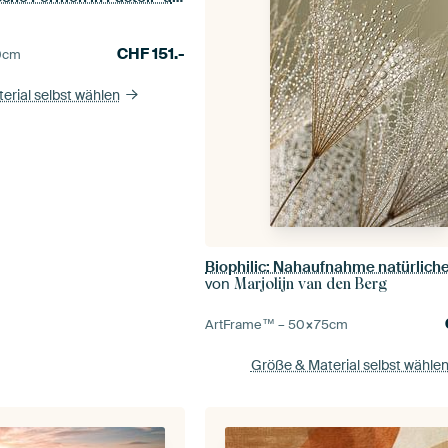
CHF
151.-
0
cm
erial selbst wählen
Biophilic: Nahaufnahme natürlich
von
Marjolijn van den Berg
ArtFrame™ –
50×75
cm
Größe & Material selbst wähle