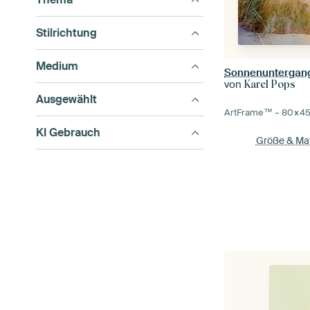
Stilrichtung
Medium
von
Karel Pops
Ausgewählt
ArtFrame™ –
80×4
KI Gebrauch
Größe & Mat