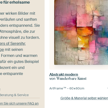
e für erholsame
er wirken Bilder mit
erläufen und sanften
ders entspannend. Sie
 Atmosphäre, die zur
ohne visuell zu fordern.
ers of Serenity:
rge
mit seinen
n Formen und warmen
afür ein gutes Beispiel
 dezent ein und
ne entspannte
Abstrakt modern
von
Wunderbare Kunst
ArtFrame™ –
60×60
cm
e
-Beratung & Service
Größe & Material selbst wähle
n Sie sich unsere FAQ an