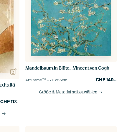
Mandelbaum in Blüte - Vincent van Gogh
CHF
149.-
ArtFrame™ –
70×55
cm
Terracotta Waves abstrakte Kunst in Erdtönen
Größe & Material selbst wählen
CHF
117.-
n