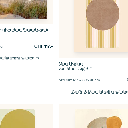
Sonnenuntergang über dem Strand von Ameland
CHF
117.-
5
cm
erial selbst wählen
Mond Beige
von
Mad Dog Art
ArtFrame™ –
60×80
cm
Größe & Material selbst wähle