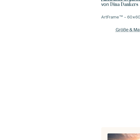
von
Dina Dankers
ArtFrame™ –
60×6
Größe & Mat