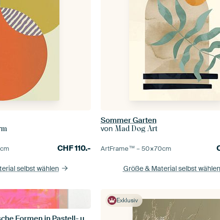
Sommer Garten
von
rm
Mad Dog Art
CHF
110.-
5
cm
ArtFrame™ –
50×70
cm
erial selbst wählen
Größe & Material selbst wähle
Exklusiv
Abstrakte organische Formen in Pastell- und Neonfarben. Orange und Rosa.