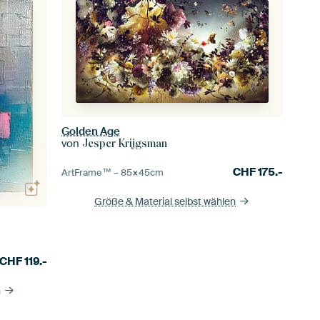
Golden Age
von
Jesper Krijgsman
CHF
175.-
ArtFrame™ –
85×45
cm
Größe & Material selbst wählen
CHF
119.-
n