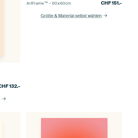
CHF
151.-
ArtFrame™ –
60×60
cm
Größe & Material selbst wählen
CHF
132.-
n