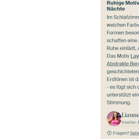
Ruhige Motiv
Nächte
Im Schlafzimm
weichen Farbv
Formen beson
schaffen eine
Ruhe einlädt, 
Das Motiv
Lay
Abstrakte Be
geschichtete
Erdtönen ist d
- es fügt sich
unterstützt ei
Stimmung.
Liann
Interior
Fragen?
Sehe