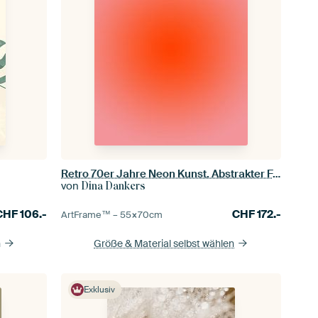
Retro 70er Jahre Neon Kunst. Abstrakter Farbverlauf in Orange und Pink
von
Dina Dankers
CHF
106.-
CHF
172.-
ArtFrame™ –
55×70
cm
n
Größe & Material selbst wählen
Exklusiv