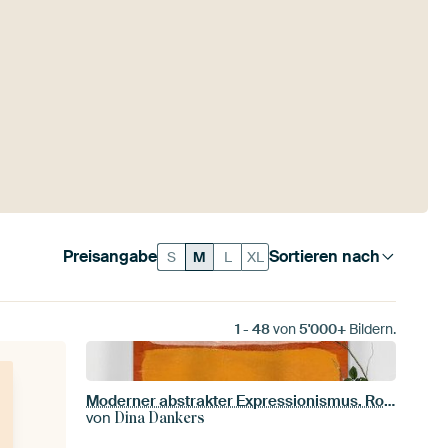
Preisangabe
Sortieren nach
S
M
L
XL
1
-
48
von
5'000+
Bildern.
Moderner abstrakter Expressionismus. Rosa und Gelb auf Orange.
von
Dina Dankers