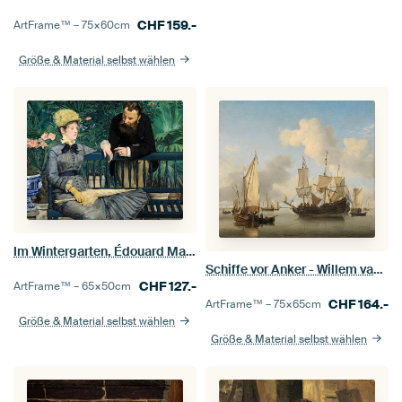
CHF
159.-
ArtFrame™ –
75×60
cm
Größe & Material selbst wählen
Im Wintergarten, Édouard Manet
Schiffe vor Anker - Willem van de Velde
CHF
127.-
ArtFrame™ –
65×50
cm
CHF
164.-
ArtFrame™ –
75×65
cm
Größe & Material selbst wählen
Größe & Material selbst wählen