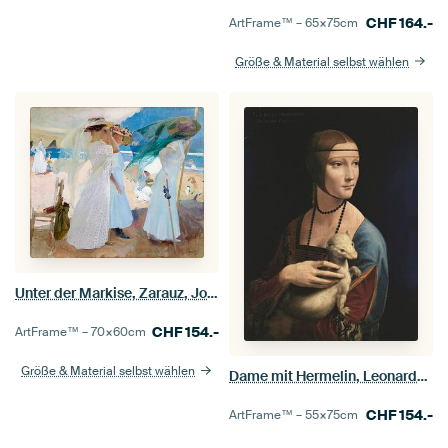
CHF
164.-
ArtFrame™ –
65×75
cm
Größe & Material selbst wählen
Unter der Markise, Zarauz, Joaquín Sorolla
CHF
154.-
ArtFrame™ –
70×60
cm
Größe & Material selbst wählen
Dame mit Hermelin, Leonardo da Vinci
CHF
154.-
ArtFrame™ –
55×75
cm