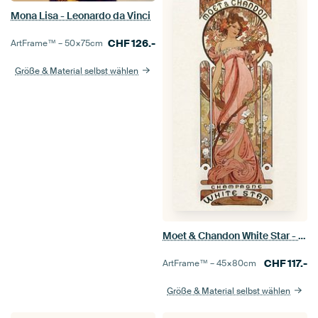
Mona Lisa - Leonardo da Vinci
CHF
126.-
ArtFrame™ –
50×75
cm
Größe & Material selbst wählen
Moet & Chandon White Star - Alphonse Mucha
CHF
117.-
ArtFrame™ –
45×80
cm
Größe & Material selbst wählen