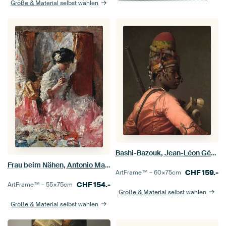
Größe & Material selbst wählen
Bashi-Bazouk, Jean-Léon Gérôme.
Frau beim Nähen, Antonio Mancini
CHF
159.-
ArtFrame™ –
60×75
cm
CHF
154.-
ArtFrame™ –
55×75
cm
Größe & Material selbst wählen
Größe & Material selbst wählen