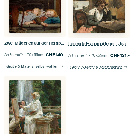
Zwei Mädchen auf der Herdbank, Albert Anker
Lesende Frau im Atelier - Jean-Baptiste-Camille Corot
CHF
149.-
ArtFrame™ –
70×55
cm
CHF
131.-
ArtFrame™ –
70×55
cm
Größe & Material selbst wählen
Größe & Material selbst wählen