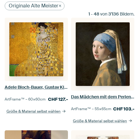
Originale Alte Meister
1
-
48
von
3'136
Bildern.
Adele Bloch-Bauer, Gustav Klimt
Das Mädchen mit dem Perlenohrgehänge - Vermeer Gemälde
CHF
127.-
ArtFrame™ –
60×60
cm
CHF
103.-
ArtFrame™ –
55×65
cm
Größe & Material selbst wählen
Größe & Material selbst wählen