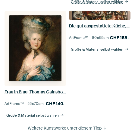
Größe & Material selbst wählen
Die gut ausgestattete Küche, Joachim Bueckelaer
CHF
158.-
ArtFrame™ –
80×55
cm
Größe & Material selbst wählen
Frau in Blau, Thomas Gainsborough.
CHF
140.-
ArtFrame™ –
55×70
cm
Größe & Material selbst wählen
Weitere Kunstwerke unter diesem Tipp