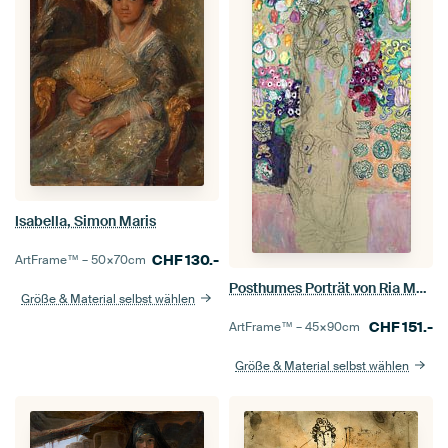
Isabella, Simon Maris
CHF
130.-
ArtFrame™ –
50×70
cm
Posthumes Porträt von Ria Munk III, Gustav Klimt - ca. 1917
Größe & Material selbst wählen
CHF
151.-
ArtFrame™ –
45×90
cm
Größe & Material selbst wählen