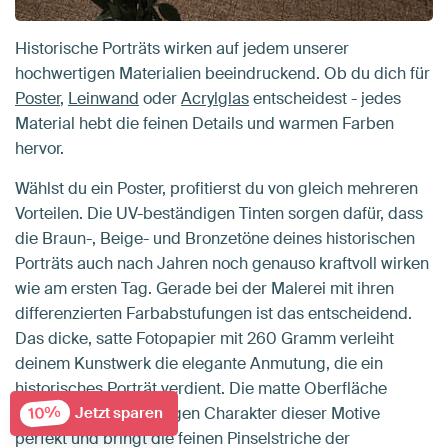
Historische Porträts wirken auf jedem unserer
hochwertigen Materialien beeindruckend. Ob du dich für
Poster
,
Leinwand
oder
Acrylglas
entscheidest - jedes
Material hebt die feinen Details und warmen Farben
hervor.
Wählst du ein Poster, profitierst du von gleich mehreren
Vorteilen. Die UV-beständigen Tinten sorgen dafür, dass
die Braun-, Beige- und Bronzetöne deines historischen
Porträts auch nach Jahren noch genauso kraftvoll wirken
wie am ersten Tag. Gerade bei der Malerei mit ihren
differenzierten Farbabstufungen ist das entscheidend.
Das dicke, satte Fotopapier mit 260 Gramm verleiht
deinem Kunstwerk die elegante Anmutung, die ein
historisches Porträt verdient. Die matte Oberfläche
10%
Jetzt sparen
unterstreicht den ruhigen Charakter dieser Motive
perfekt und bringt die feinen Pinselstriche der