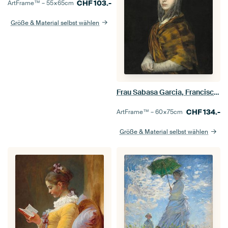
CHF
103.-
ArtFrame™ –
55×65
cm
Größe & Material selbst wählen
Frau Sabasa Garcia, Francisco de Goya
CHF
134.-
ArtFrame™ –
60×75
cm
Größe & Material selbst wählen