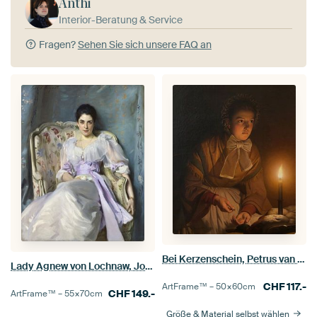
Anthi
Interior-Beratung & Service
Fragen?
Sehen Sie sich unsere FAQ an
Bei Kerzenschein, Petrus van Schendel
Lady Agnew von Lochnaw, John Singer Sargent
CHF
117.-
ArtFrame™ –
50×60
cm
CHF
149.-
ArtFrame™ –
55×70
cm
Größe & Material selbst wählen