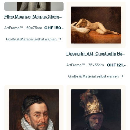
Ellen Maurice, Marcus Gheeraerts der Jüngere
CHF
159.-
ArtFrame™ –
60×75
cm
Größe & Material selbst wählen
Liegender Akt, Constantin Hansen
CHF
121.-
ArtFrame™ –
75×55
cm
Größe & Material selbst wählen