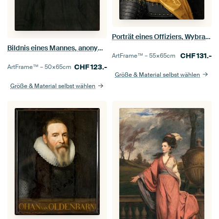
Porträt eines Offiziers, Wybrand de Geest der Ältere
Bildnis eines Mannes, anonym - 1633
CHF
131.-
ArtFrame™ –
55×65
cm
CHF
123.-
ArtFrame™ –
50×65
cm
Größe & Material selbst wählen
Größe & Material selbst wählen