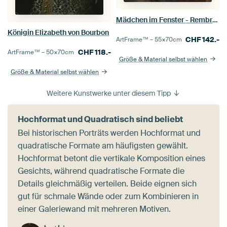
Mädchen im Fenster - Rembrandt van Rijn
Königin Elizabeth von Bourbon
CHF
142.-
ArtFrame™ –
55×70
cm
CHF
118.-
ArtFrame™ –
50×70
cm
Größe & Material selbst wählen
Größe & Material selbst wählen
Weitere Kunstwerke unter diesem Tipp
Hochformat und Quadratisch sind beliebt
Bei historischen Porträts werden Hochformat und
quadratische Formate am häufigsten gewählt.
Hochformat betont die vertikale Komposition eines
Gesichts, während quadratische Formate die
Details gleichmäßig verteilen. Beide eignen sich
gut für schmale Wände oder zum Kombinieren in
einer Galeriewand mit mehreren Motiven.