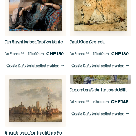
Ein ägyptischer Topfverkäufer in Gizeh, Elisabeth Jerichau Baumann
Paul Klee.Grotesk
CHF
159.-
CHF
139.-
ArtFrame™ –
75×60
cm
ArtFrame™ –
75×60
cm
Größe & Material selbst wählen
Größe & Material selbst wählen
Die ersten Schritte, nach Millet, Vincent van Gogh, 1890
CHF
145.-
ArtFrame™ –
70×55
cm
Größe & Material selbst wählen
Ansicht von Dordrecht bei Sonnenuntergang, Aelbert Cuyp