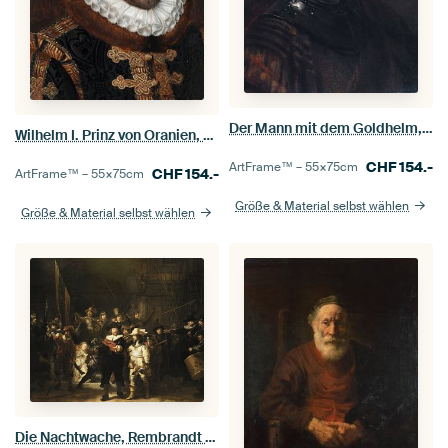
Der Mann mit dem Goldhelm, Rembrandt van Rijn
Wilhelm I. Prinz von Oranien, Adriaen Thomasz Schlüssel
CHF
154.-
ArtFrame™ –
55×75
cm
CHF
154.-
ArtFrame™ –
55×75
cm
Größe & Material selbst wählen
Größe & Material selbst wählen
Die Nachtwache, Rembrandt van Rijn