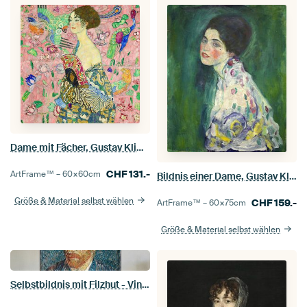
Dame mit Fächer, Gustav Klimt (hellrosa, digital vergrößert)
CHF
131.-
ArtFrame™ –
60×60
cm
Bildnis einer Dame, Gustav Klimt
Größe & Material selbst wählen
CHF
159.-
ArtFrame™ –
60×75
cm
Größe & Material selbst wählen
Selbstbildnis mit Filzhut - Vincent van Gogh