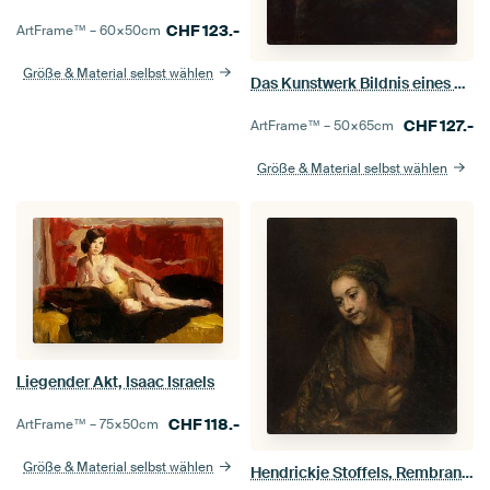
CHF
123.-
ArtFrame™ –
60×50
cm
Größe & Material selbst wählen
Das Kunstwerk Bildnis eines alten Mannes in rotem Gewand - Rembrandt
CHF
127.-
ArtFrame™ –
50×65
cm
Größe & Material selbst wählen
Liegender Akt, Isaac Israels
CHF
118.-
ArtFrame™ –
75×50
cm
Größe & Material selbst wählen
Hendrickje Stoffels, Rembrandt