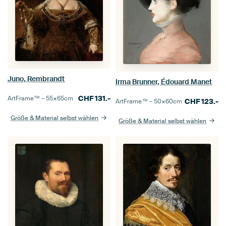
Juno, Rembrandt
Irma Brunner, Édouard Manet
CHF
131.-
ArtFrame™ –
55×65
cm
CHF
123.-
ArtFrame™ –
50×60
cm
Größe & Material selbst wählen
Größe & Material selbst wählen