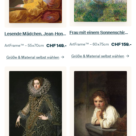
Frau mit einem Sonnenschirm - Madame Monet und ihr Sohn, Claude Monet
Lesende Mädchen, Jean-Honoré Fragonard
CHF
159.-
ArtFrame™ –
60×75
cm
CHF
149.-
ArtFrame™ –
55×70
cm
Größe & Material selbst wählen
Größe & Material selbst wählen