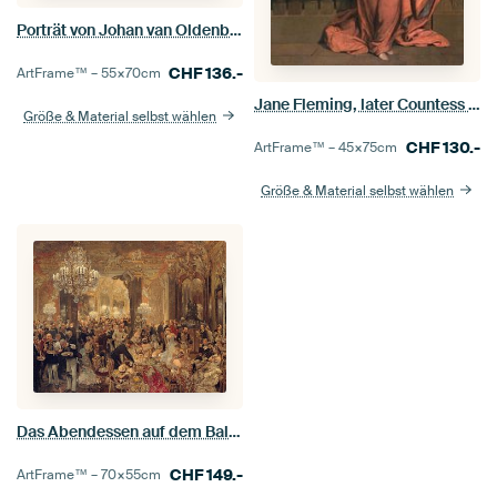
Porträt von Johan van Oldenbarnevelt (Name auf dem Bild)
CHF
136.-
ArtFrame™ –
55×70
cm
Jane Fleming, later Countess of Harrington, Sir Joshua Reynolds
Größe & Material selbst wählen
CHF
130.-
ArtFrame™ –
45×75
cm
Größe & Material selbst wählen
Das Abendessen auf dem Ball, Adolph von Menzel
CHF
149.-
ArtFrame™ –
70×55
cm