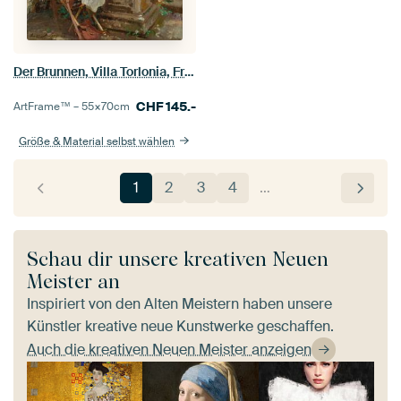
Der Brunnen, Villa Torlonia, Frascati, Italien, John Singer Sargent - 1907
CHF
145.-
ArtFrame™ –
55×70
cm
Größe & Material selbst wählen
1
2
3
4
…
Schau dir unsere kreativen Neuen
Meister an
Inspiriert von den Alten Meistern haben unsere
Künstler kreative neue Kunstwerke geschaffen.
Auch die kreativen Neuen Meister anzeigen