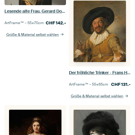
Lesende alte Frau, Gerard Dou, um 1631 - um 1632
CHF
142.-
ArtFrame™ –
55×70
cm
Größe & Material selbst wählen
Der fröhliche Trinker - Frans Hals
CHF
131.-
ArtFrame™ –
55×65
cm
Größe & Material selbst wählen