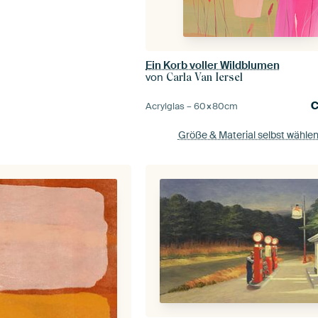
Ein Korb voller Wildblumen
von
Carla Van Iersel
Acrylglas –
60×80
cm
Größe & Material selbst wähle