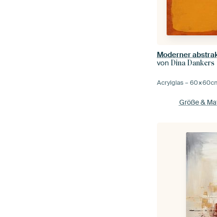
von
Dina Dankers
Acrylglas –
60×60
c
Größe & Mat