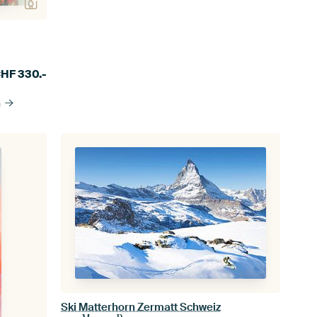
CHF
330.-
n
Ski Matterhorn Zermatt Schweiz