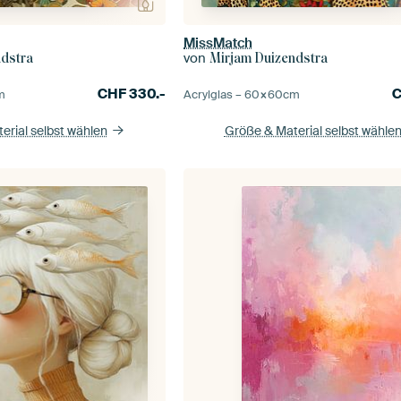
MissMatch
von
ndstra
Mirjam Duizendstra
CHF
330.-
m
Acrylglas –
60×60
cm
erial selbst wählen
Größe & Material selbst wähle