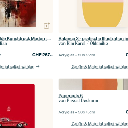
Abstraktes Gemälde Kunstdruck Modern Rot, Gelb und Weiß
von
lian
Kim Karol / Ohkimiko
CHF
267.-
m
Acrylglas –
50×75
cm
erial selbst wählen
Größe & Material selbst wähle
Papercuts 6
von
Pascal Deckarm
Acrylglas –
50×75
cm
Größe & Material selbst wähle