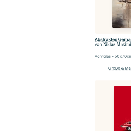
von
Niklas Maximi
Acrylglas –
50×70
c
Größe & Mat