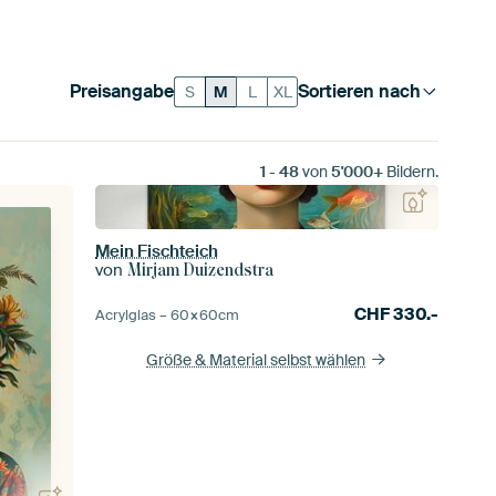
Preisangabe
Sortieren nach
S
M
L
XL
1
-
48
von
5'000+
Bildern.
Mein Fischteich
von
Mirjam Duizendstra
CHF
330.-
Acrylglas –
60×60
cm
Größe & Material selbst wählen