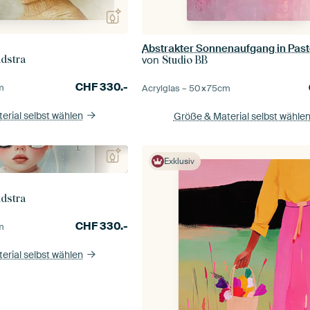
Abstrakter Sonnenaufgang in Pastel
von
ndstra
Studio BB
CHF
330.-
m
Acrylglas –
50×75
cm
erial selbst wählen
Größe & Material selbst wähle
Exklusiv
ndstra
CHF
330.-
m
erial selbst wählen