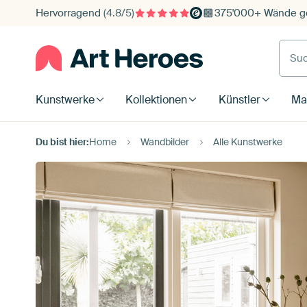
Hervorragend
(4.8/5)
375'000+ Wände ge
Such
Kunstwerke
Kollektionen
Künstler
Mat
Du bist hier:
Home
Wandbilder
Alle Kunstwerke