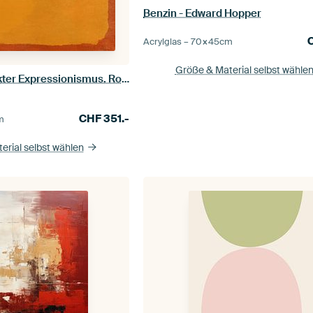
Benzin - Edward Hopper
Acrylglas –
70×45
cm
Größe & Material selbst wähle
Moderner abstrakter Expressionismus. Rosa und Gelb auf Orange.
CHF
351.-
m
erial selbst wählen