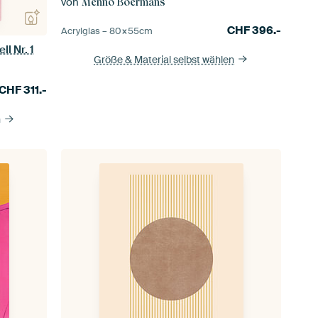
von
Menno Boermans
CHF
396.-
Acrylglas –
80×55
cm
l Nr. 1
Größe & Material selbst wählen
CHF
311.-
n