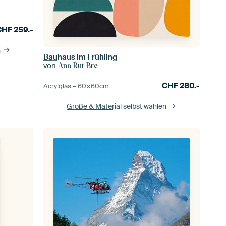
CHF
259.-
n
Bauhaus im Frühling
von
Ana Rut Bre
CHF
280.-
Acrylglas –
60×60
cm
Größe & Material selbst wählen