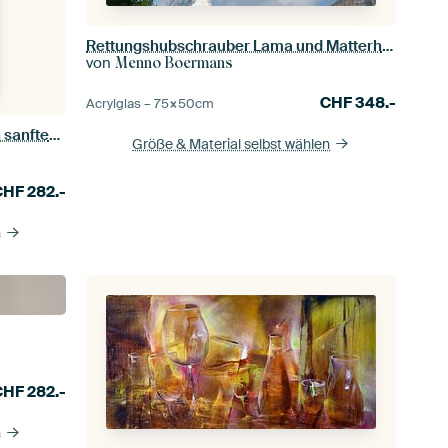
Rettungshubschrauber Lama und Matterhorn
von
Menno Boermans
CHF
348.-
Acrylglas –
75×50
cm
Balance 3 - grafische Illustration in sanften Farben
Größe & Material selbst wählen
CHF
282.-
n
CHF
282.-
n