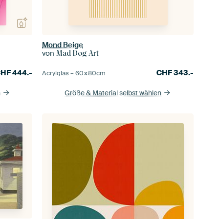
Mond Beige
von
Mad Dog Art
CHF
444.-
CHF
343.-
Acrylglas –
60×80
cm
n
Größe & Material selbst wählen