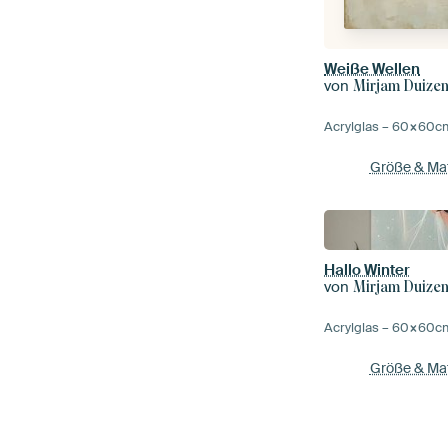
Weiße Wellen
von
Mirjam Duize
Acrylglas –
60×60
c
Größe & Mat
Hallo Winter
von
Mirjam Duize
Acrylglas –
60×60
c
Größe & Mat