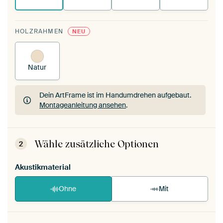
HOLZRAHMEN
NEU
Natur
Dein ArtFrame ist im Handumdrehen aufgebaut.
Montageanleitung ansehen
.
Dein ArtFrame ist im Handumdrehen aufgebaut.
Montageanleitung ansehen
.
Wähle zusätzliche Optionen
2
Akustikmaterial
Ohne
Mit