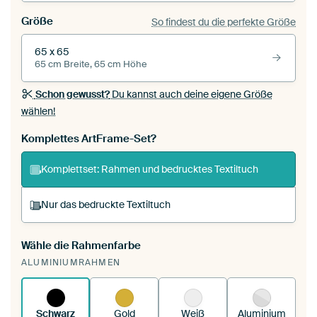
Größe
So findest du die perfekte Größe
65 x 65
65 cm Breite, 65 cm Höhe
Schon gewusst?
Du kannst auch deine eigene Größe
wählen!
Komplettes ArtFrame-Set?
Komplettset: Rahmen und bedrucktes Textiltuch
Nur das bedruckte Textiltuch
Wähle die Rahmenfarbe
Du spannst einen wechselbaren Textiltuch in
ALUMINIUMRAHMEN
deinen vorhandenen ArtFrame™.
So funktioniert
es.
Schwarz
Gold
Weiß
Aluminium