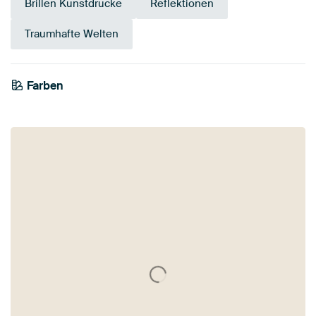
Brillen Kunstdrucke
Reflektionen
Traumhafte Welten
Farben
Early Dew
Orange
Teal
Braun
Salbeigrün