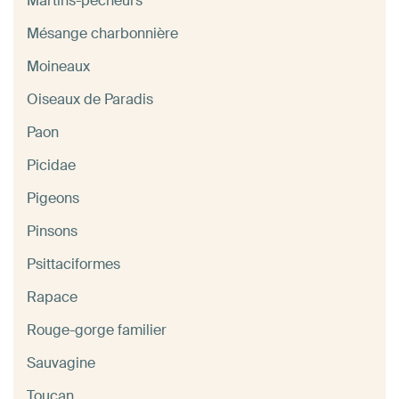
Martins-pêcheurs
Mésange charbonnière
Moineaux
Oiseaux de Paradis
Paon
Picidae
Pigeons
Pinsons
Psittaciformes
Rapace
Rouge-gorge familier
Sauvagine
Toucan