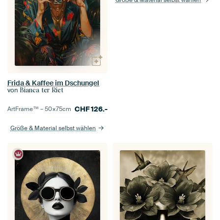
Größe & Material selbst wählen
Frida & Kaffee im Dschungel
von
Bianca ter Riet
CHF
126.-
ArtFrame™ –
50×75
cm
Größe & Material selbst wählen