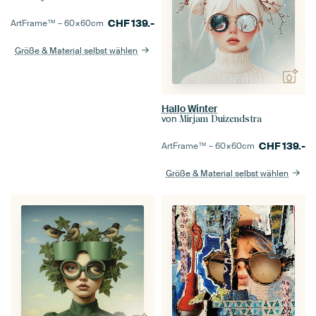
CHF
139.-
ArtFrame™ –
60×60
cm
Größe & Material selbst wählen
Hallo Winter
von
Mirjam Duizendstra
CHF
139.-
ArtFrame™ –
60×60
cm
Größe & Material selbst wählen