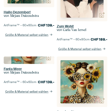
Hallo Dezember!
von
Mirjam Duizendstra
CHF
139.-
ArtFrame™ –
60×60
cm
Zum Wohl!
von
Carla Van Iersel
Größe & Material selbst wählen
CHF
189.-
ArtFrame™ –
60×80
cm
Größe & Material selbst wählen
Fanta Meer
von
Mirjam Duizendstra
CHF
139.-
ArtFrame™ –
60×60
cm
Größe & Material selbst wählen