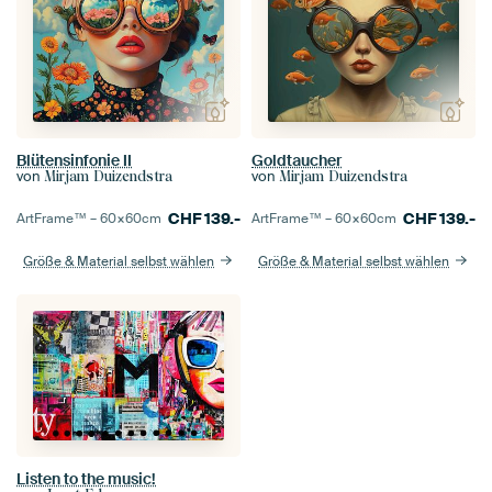
Blütensinfonie II
Goldtaucher
von
von
Mirjam Duizendstra
Mirjam Duizendstra
CHF
139.-
CHF
139.-
ArtFrame™ –
60×60
cm
ArtFrame™ –
60×60
cm
Größe & Material selbst wählen
Größe & Material selbst wählen
Listen to the music!