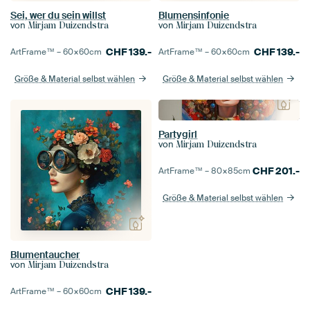
Sei, wer du sein willst
Blumensinfonie
von
von
Mirjam Duizendstra
Mirjam Duizendstra
CHF
139.-
CHF
139.-
ArtFrame™ –
60×60
cm
ArtFrame™ –
60×60
cm
Größe & Material selbst wählen
Größe & Material selbst wählen
Partygirl
von
Mirjam Duizendstra
CHF
201.-
ArtFrame™ –
80×85
cm
Größe & Material selbst wählen
Blumentaucher
von
Mirjam Duizendstra
CHF
139.-
ArtFrame™ –
60×60
cm