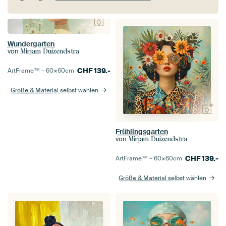
Wundergarten
von
Mirjam Duizendstra
CHF
139.-
ArtFrame™ –
60×60
cm
Größe & Material selbst wählen
Frühlingsgarten
von
Mirjam Duizendstra
CHF
139.-
ArtFrame™ –
60×60
cm
Größe & Material selbst wählen