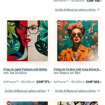
CHF
119.-
ArtFrame™ –
60×60
cm
Größe & Material selbst wählen
Frau in zwei Farben mit Brille
Frida in Ocker mit rosa Kirschblüten
von
von
Jan Keteleer
Bianca ter Riet
CHF
171.-
CHF
123.-
ArtFrame™ –
60×60
cm
ArtFrame™ –
60×60
cm
Größe & Material selbst wählen
Größe & Material selbst wählen