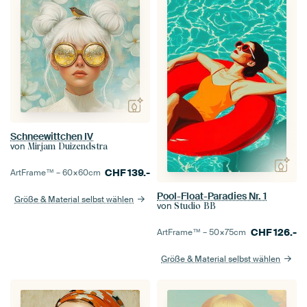
Schneewittchen IV
von
Mirjam Duizendstra
CHF
139.-
ArtFrame™ –
60×60
cm
Pool-Float-Paradies Nr. 1
Größe & Material selbst wählen
von
Studio BB
CHF
126.-
ArtFrame™ –
50×75
cm
Größe & Material selbst wählen