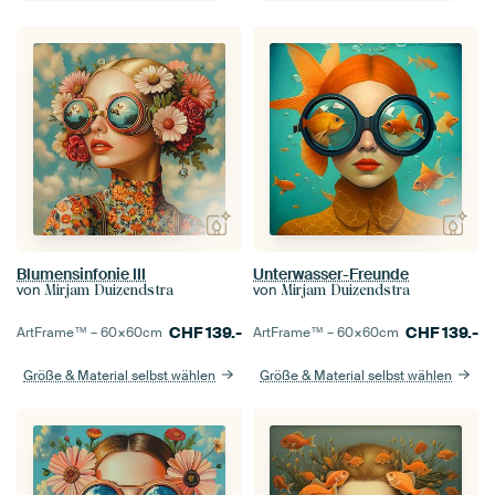
Blumensinfonie III
Unterwasser-Freunde
von
von
Mirjam Duizendstra
Mirjam Duizendstra
CHF
139.-
CHF
139.-
ArtFrame™ –
60×60
cm
ArtFrame™ –
60×60
cm
Größe & Material selbst wählen
Größe & Material selbst wählen