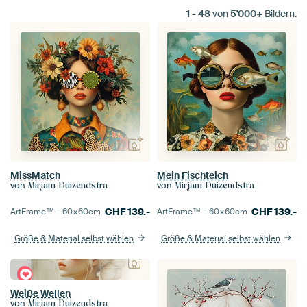
1
-
48
von
5'000+
Bildern.
MissMatch
Mein Fischteich
von
von
Mirjam Duizendstra
Mirjam Duizendstra
CHF
139.-
CHF
139.-
ArtFrame™ –
60×60
cm
ArtFrame™ –
60×60
cm
Größe & Material selbst wählen
Größe & Material selbst wählen
Weiße Wellen
von
Mirjam Duizendstra