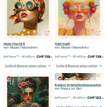
Helle Flucht II
Tutti frutti
von
von
Mirjam Duizendstra
Mirjam Duizendstra
CHF
139.-
CHF
139.-
ArtFrame™ –
60×60
cm
ArtFrame™ –
60×60
cm
Größe & Material selbst wählen
Größe & Material selbst wählen
Kahlo's Schmetterlingsgarten
von
Bianca ter Riet
CHF
123.-
ArtFrame™ –
60×60
cm