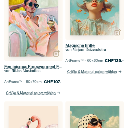
Magische Brille
von
Mirjam Duizendstra
CHF
139.-
ArtFrame™ –
60×60
cm
Feminismus Empowerment Frauenpower Selbstbewusstsein I
von
Niklas Maximilian
Größe & Material selbst wählen
CHF
107.-
ArtFrame™ –
50×70
cm
Größe & Material selbst wählen