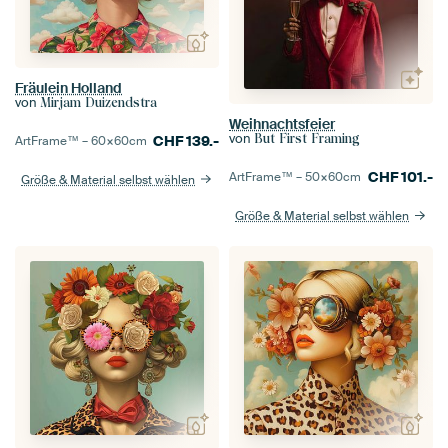
Fräulein Holland
von
Mirjam Duizendstra
Weihnachtsfeier
von
But First Framing
CHF
139.-
ArtFrame™ –
60×60
cm
CHF
101.-
ArtFrame™ –
50×60
cm
Größe & Material selbst wählen
Größe & Material selbst wählen