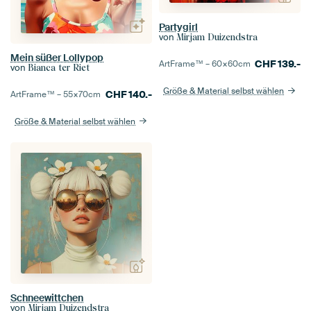
Partygirl
von
Mirjam Duizendstra
Mein süßer Lollypop
CHF
139.-
ArtFrame™ –
60×60
cm
von
Bianca ter Riet
Größe & Material selbst wählen
CHF
140.-
ArtFrame™ –
55×70
cm
Größe & Material selbst wählen
Schneewittchen
von
Mirjam Duizendstra