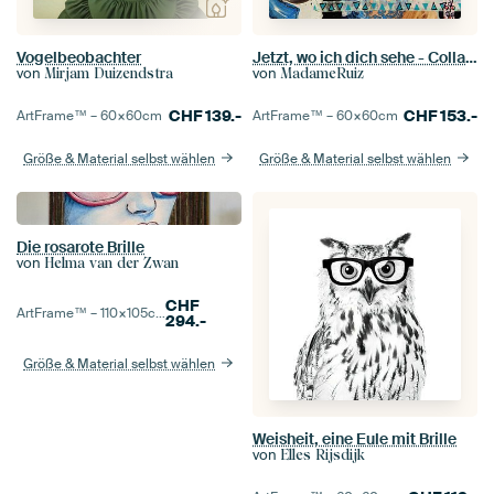
Vogelbeobachter
Jetzt, wo ich dich sehe - Collage aus meinem Art Journal
von
von
Mirjam Duizendstra
MadameRuiz
CHF
139.-
CHF
153.-
ArtFrame™ –
60×60
cm
ArtFrame™ –
60×60
cm
Größe & Material selbst wählen
Größe & Material selbst wählen
Die rosarote Brille
von
Helma van der Zwan
CHF
ArtFrame™ –
110×105
cm
294.-
Größe & Material selbst wählen
Weisheit, eine Eule mit Brille
von
Elles Rijsdijk