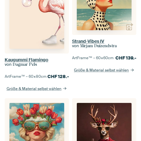
Strand-Vibes IV
von
Mirjam Duizendstra
CHF
139.-
ArtFrame™ –
60×60
cm
Kaugummi Flamingo
von
Dagmar Pels
Größe & Material selbst wählen
CHF
128.-
ArtFrame™ –
60×80
cm
Größe & Material selbst wählen