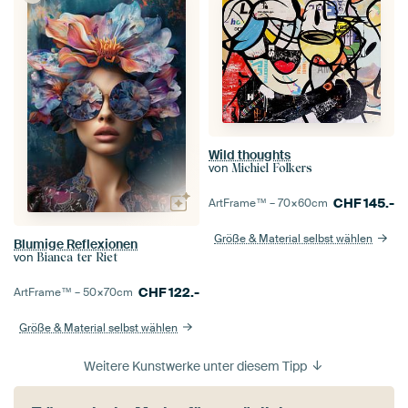
Wild thoughts
von
Michiel Folkers
CHF
145.-
ArtFrame™ –
70×60
cm
Größe & Material selbst wählen
Blumige Reflexionen
von
Bianca ter Riet
CHF
122.-
ArtFrame™ –
50×70
cm
Größe & Material selbst wählen
Weitere Kunstwerke unter diesem Tipp