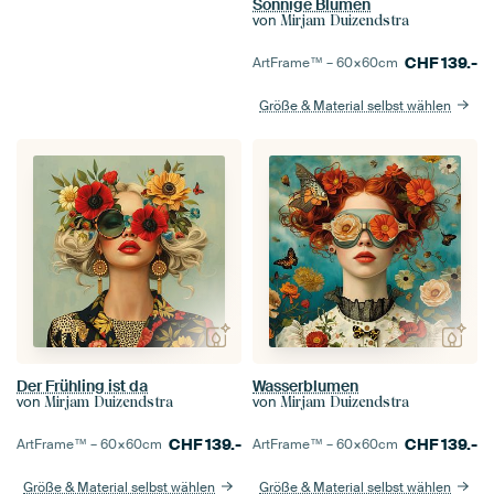
Sonnige Blumen
von
Mirjam Duizendstra
CHF
139.-
ArtFrame™ –
60×60
cm
Größe & Material selbst wählen
Der Frühling ist da
Wasserblumen
von
von
Mirjam Duizendstra
Mirjam Duizendstra
CHF
139.-
CHF
139.-
ArtFrame™ –
60×60
cm
ArtFrame™ –
60×60
cm
Größe & Material selbst wählen
Größe & Material selbst wählen