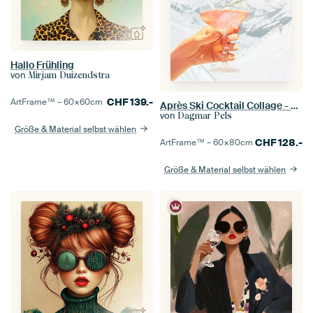
Hallo Frühling
von
Mirjam Duizendstra
CHF
139.-
ArtFrame™ –
60×60
cm
Après Ski Cocktail Collage - Winter Edition
von
Dagmar Pels
Größe & Material selbst wählen
CHF
128.-
ArtFrame™ –
60×80
cm
Größe & Material selbst wählen