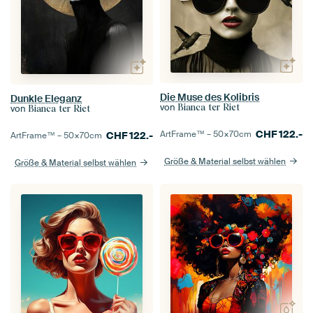
Die Muse des Kolibris
Dunkle Eleganz
von
Bianca ter Riet
von
Bianca ter Riet
CHF
122.-
ArtFrame™ –
50×70
cm
CHF
122.-
ArtFrame™ –
50×70
cm
Größe & Material selbst wählen
Größe & Material selbst wählen