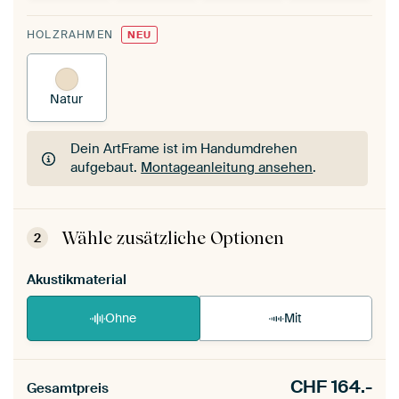
HOLZRAHMEN
NEU
Natur
Dein ArtFrame ist im Handumdrehen
aufgebaut.
Montageanleitung ansehen
.
Dein ArtFrame ist im Handumdrehen
aufgebaut.
Montageanleitung ansehen
.
Wähle zusätzliche Optionen
2
Akustikmaterial
Ohne
Mit
CHF
164.-
Gesamtpreis