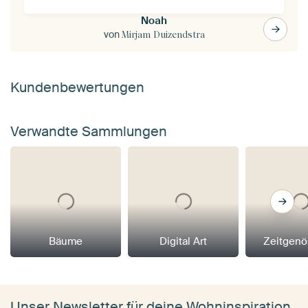
Noah
von
Mirjam Duizendstra
Kundenbewertungen
Verwandte Sammlungen
Bäume
Digital Art
Zeitgenö
Unser Newsletter für deine Wohninspiration