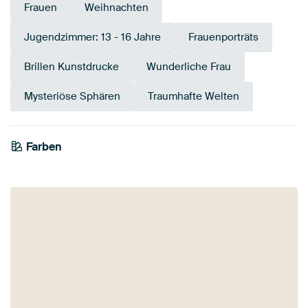
Frauen
Weihnachten
Jugendzimmer: 13 - 16 Jahre
Frauenporträts
Brillen Kunstdrucke
Wunderliche Frau
Mysteriöse Sphären
Traumhafte Welten
Farben
Anthrazit
Orange
Taupe
Smaragdgrün
Beige
Bordeaux
Braun
Terrakotta
Rot