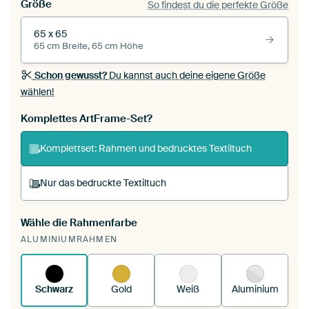
Größe
So findest du die perfekte Größe
65 x 65
65 cm Breite, 65 cm Höhe
Schon gewusst?
Du kannst auch deine eigene Größe
wählen!
Komplettes ArtFrame-Set?
Komplettset: Rahmen und bedrucktes Textiltuch
Nur das bedruckte Textiltuch
Wähle die Rahmenfarbe
Du spannst einen wechselbaren Textiltuch in
ALUMINIUMRAHMEN
deinen vorhandenen ArtFrame™.
So
funktioniert es.
Schwarz
Gold
Weiß
Aluminium