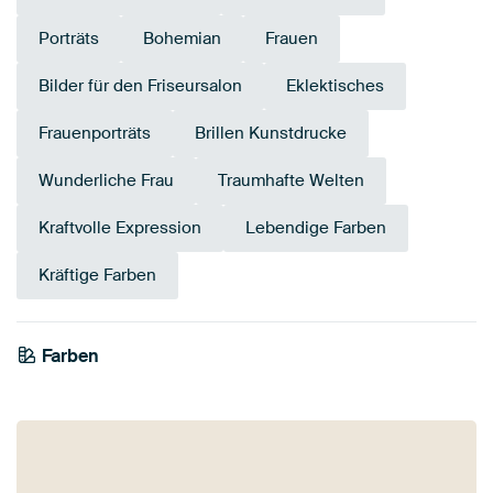
Porträts
Bohemian
Frauen
Bilder für den Friseursalon
Eklektisches
Frauenporträts
Brillen Kunstdrucke
Wunderliche Frau
Traumhafte Welten
Kraftvolle Expression
Lebendige Farben
Kräftige Farben
Farben
Early Dew
Bronze
Taupe
Bordeaux
Olivgrün
Braun
Salbeigrün
Beige
Terrakotta
Rot