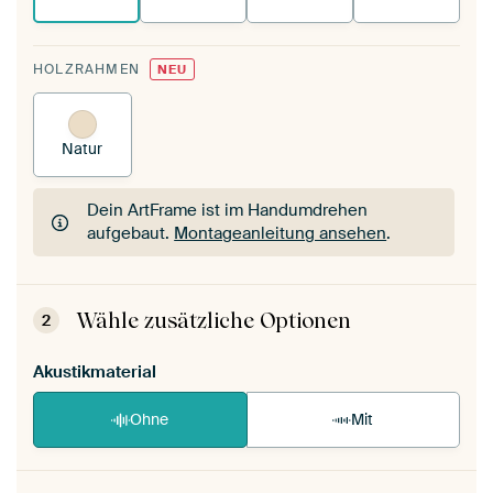
HOLZRAHMEN
NEU
Natur
Dein ArtFrame ist im Handumdrehen
aufgebaut.
Montageanleitung ansehen
.
Dein ArtFrame ist im Handumdrehen
aufgebaut.
Montageanleitung ansehen
.
Wähle zusätzliche Optionen
2
Akustikmaterial
Ohne
Mit