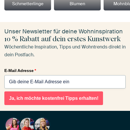
Schmetterlinge
Blumen
Mohnbl
Unser Newsletter für deine Wohninspiration
10 % Rabatt auf dein erstes Kunstwerk
Wöchentliche Inspiration, Tipps und Wohntrends direkt in
dein Postfach.
E-Mail Adresse
*
Ja, ich möchte kostenfrei Tipps erhalten!