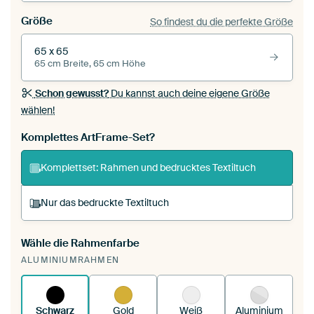
Größe
So findest du die perfekte Größe
65 x 65
65 cm Breite, 65 cm Höhe
Schon gewusst?
Du kannst auch deine eigene Größe
wählen!
Komplettes ArtFrame-Set?
Komplettset: Rahmen und bedrucktes Textiltuch
Nur das bedruckte Textiltuch
Wähle die Rahmenfarbe
Du spannst einen wechselbaren Textiltuch in
ALUMINIUMRAHMEN
deinen vorhandenen ArtFrame™.
So
funktioniert es.
Schwarz
Gold
Weiß
Aluminium