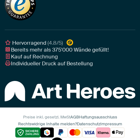
Akustik-Tipps
Unser Team
Leinwand
Tipps von unseren Botschaftern
Botschafter
Leinwand für draußen
Individuelle Einrichtungsberatung
Awards und Preise
Poster
Geschäftskunden
Gerahmtes Poster
Interior Designer Programm
Hervorragend
(4.8/5)
Art Heroes App
Bereits mehr als
375'000
Wände gefüllt!
Kauf auf Rechnung
Individueller Druck auf Bestellung
Preise inkl. gesetzl. MwSt
AGB
Haftungsausschluss
Rechtswidrige Inhalte melden?
Datenschutz
Impressum