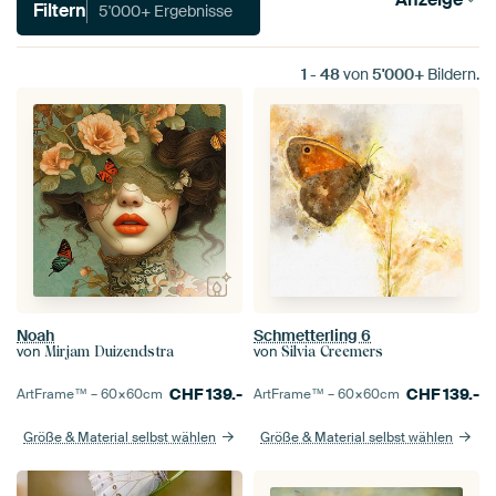
Filtern
5'000+ Ergebnisse
1
-
48
von
5'000+
Bildern.
Noah
Schmetterling 6
von
von
Mirjam Duizendstra
Silvia Creemers
CHF
139.-
CHF
139.-
ArtFrame™ –
60×60
cm
ArtFrame™ –
60×60
cm
Größe & Material selbst wählen
Größe & Material selbst wählen