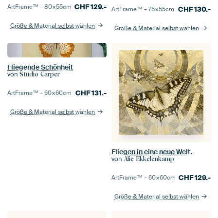
CHF
129.-
ArtFrame™ –
80×55
cm
CHF
130.-
ArtFrame™ –
75×55
cm
Größe & Material selbst wählen
Größe & Material selbst wählen
Fliegende Schönheit
von
Studio Carper
CHF
131.-
ArtFrame™ –
60×60
cm
Größe & Material selbst wählen
Fliegen in eine neue Welt.
von
Alie Ekkelenkamp
CHF
129.-
ArtFrame™ –
60×60
cm
Größe & Material selbst wählen