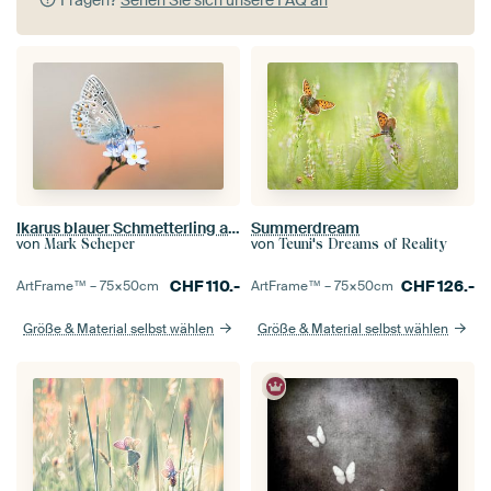
Fragen?
Sehen Sie sich unsere FAQ an
Ikarus blauer Schmetterling auf blauer Blume
Summerdream
von
von
Mark Scheper
Teuni's Dreams of Reality
CHF
110.-
CHF
126.-
ArtFrame™ –
75×50
cm
ArtFrame™ –
75×50
cm
Größe & Material selbst wählen
Größe & Material selbst wählen