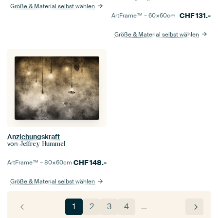
Größe & Material selbst wählen
CHF
131.-
ArtFrame™ –
60×60
cm
Größe & Material selbst wählen
Anziehungskraft
von
Jeffrey Hummel
CHF
148.-
ArtFrame™ –
80×60
cm
Größe & Material selbst wählen
1
2
3
4
…