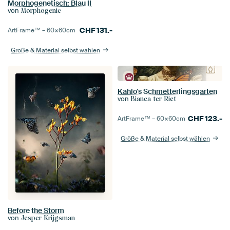
Morphogenetisch: Blau II
von
Morphogenic
CHF
131.-
ArtFrame™ –
60×60
cm
Größe & Material selbst wählen
Kahlo's Schmetterlingsgarten
von
Bianca ter Riet
CHF
123.-
ArtFrame™ –
60×60
cm
Größe & Material selbst wählen
Before the Storm
von
Jesper Krijgsman