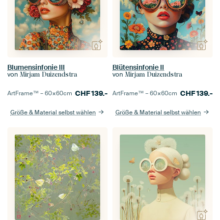
Blumensinfonie III
Blütensinfonie II
von
von
Mirjam Duizendstra
Mirjam Duizendstra
CHF
139.-
CHF
139.-
ArtFrame™ –
60×60
cm
ArtFrame™ –
60×60
cm
Größe & Material selbst wählen
Größe & Material selbst wählen