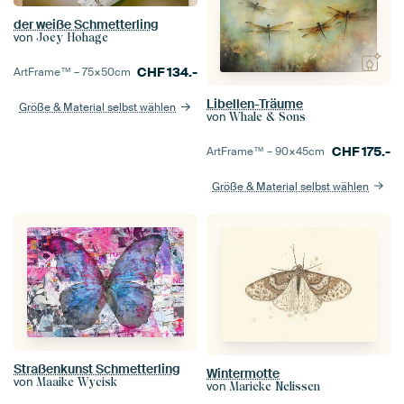
der weiße Schmetterling
von
Joey Hohage
CHF
134.-
ArtFrame™ –
75×50
cm
Libellen-Träume
Größe & Material selbst wählen
von
Whale & Sons
CHF
175.-
ArtFrame™ –
90×45
cm
Größe & Material selbst wählen
Straßenkunst Schmetterling
Wintermotte
von
Maaike Wycisk
von
Marieke Nelissen