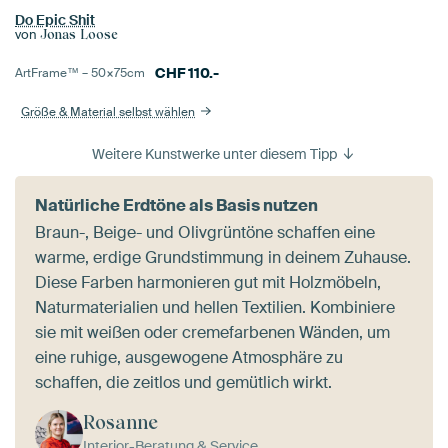
Do Epic Shit
von
Jonas Loose
CHF
110.-
ArtFrame™ –
50×75
cm
Größe & Material selbst wählen
Weitere Kunstwerke unter diesem Tipp
Natürliche Erdtöne als Basis nutzen
Braun-, Beige- und Olivgrüntöne schaffen eine
warme, erdige Grundstimmung in deinem Zuhause.
Diese Farben harmonieren gut mit Holzmöbeln,
Naturmaterialien und hellen Textilien. Kombiniere
sie mit weißen oder cremefarbenen Wänden, um
eine ruhige, ausgewogene Atmosphäre zu
schaffen, die zeitlos und gemütlich wirkt.
Rosanne
Interior-Beratung & Service