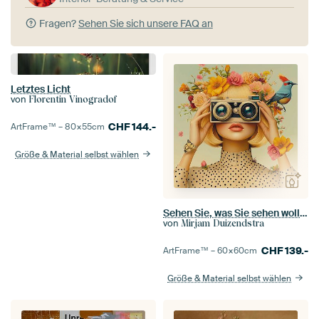
Fragen?
Sehen Sie sich unsere FAQ an
Letztes Licht
von
Florentin Vinogradof
CHF
144.-
ArtFrame™ –
80×55
cm
Größe & Material selbst wählen
Sehen Sie, was Sie sehen wollen
von
Mirjam Duizendstra
CHF
139.-
ArtFrame™ –
60×60
cm
Größe & Material selbst wählen