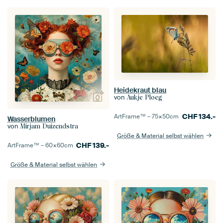
Heidekraut blau
von
Aukje Ploeg
CHF
134.-
ArtFrame™ –
75×50
cm
Wasserblumen
von
Mirjam Duizendstra
Größe & Material selbst wählen
CHF
139.-
ArtFrame™ –
60×60
cm
Größe & Material selbst wählen