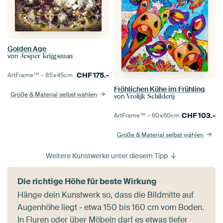
Golden Age
von
Jesper Krijgsman
CHF
175.-
ArtFrame™ –
85×45
cm
Fröhlichen Kühe im Frühling
Größe & Material selbst wählen
von
Vrolijk Schilderij
CHF
103.-
ArtFrame™ –
60×60
cm
Größe & Material selbst wählen
Weitere Kunstwerke unter diesem Tipp
Die richtige Höhe für beste Wirkung
Hänge dein Kunstwerk so, dass die Bildmitte auf
Augenhöhe liegt - etwa 150 bis 160 cm vom Boden.
In Fluren oder über Möbeln darf es etwas tiefer