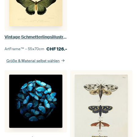
Vintage Schmetterlingsillustration
CHF
126.-
ArtFrame™ –
55×70
cm
Größe & Material selbst wählen