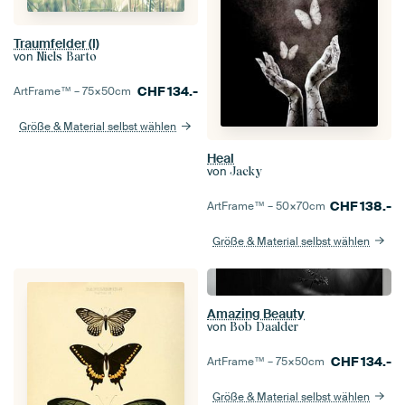
Traumfelder (I)
von
Niels Barto
CHF
134.-
ArtFrame™ –
75×50
cm
Größe & Material selbst wählen
Heal
von
Jacky
CHF
138.-
ArtFrame™ –
50×70
cm
Größe & Material selbst wählen
Amazing Beauty
von
Bob Daalder
CHF
134.-
ArtFrame™ –
75×50
cm
Größe & Material selbst wählen