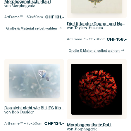
Morphogenetisch: Blau I
von
Morphogenic
CHF
131.-
ArtFrame™ –
60×60
cm
Die Uitlandse Dagno- und Nagt -Kapellen voll. 3, Caspar Stoll
von
Teylers Museum
Größe & Material selbst wählen
CHF
158.-
ArtFrame™ –
55×80
cm
Größe & Material selbst wählen
Das sieht nicht wie BLUES fühlen (Hauhechelbläuling Sommer)
von
Bob Daalder
CHF
134.-
ArtFrame™ –
75×50
cm
Morphogenetisch: Rot I
von
Morphogenic