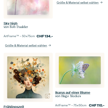
Größe & Material selbst wählen
Sky high
von
Bob Daalder
CHF
134.-
ArtFrame™ –
50×75
cm
Größe & Material selbst wählen
Ikarus auf einer Blume
von
Hugo Meekes
CHF
110.-
ArtFrame™ –
75×50
cm
Frühlingszeit