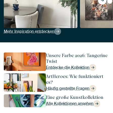
Vi
Mehr Inspiration entdecken
Unsere Farbe 2026: Tangerine
Twist
Entdecke die Kollektion
ArtHeroes: Wie funktioniert
es?
Häufig gestellte Fragen
Eine große Kunstkollektion
Alle Kollektionen ansehen