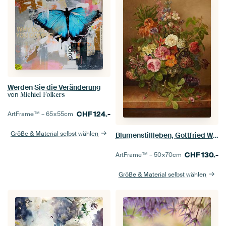
Werden Sie die Veränderung
von
Michiel Folkers
CHF
124.-
ArtFrame™ –
65×55
cm
Größe & Material selbst wählen
Blumenstillleben, Gottfried Wilhelm Voelcker
CHF
130.-
ArtFrame™ –
50×70
cm
Größe & Material selbst wählen