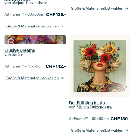
von
Mirjam Duizendstra
Größe & Material selbst wählen
CHF
139.-
ArtFrame™ –
60×60
cm
Größe & Material selbst wählen
Elusive Dreams
von
Jacky
CHF
142.-
ArtFrame™ –
75×50
cm
Größe & Material selbst wählen
Der Frühling ist da
von
Mirjam Duizendstra
CHF
139.-
ArtFrame™ –
60×60
cm
Größe & Material selbst wählen