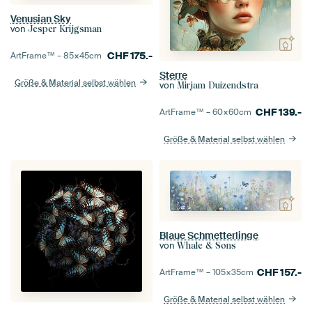
Venusian Sky
von
Jesper Krijgsman
CHF
175.-
ArtFrame™ –
85×45
cm
Sterre
Größe & Material selbst wählen
von
Mirjam Duizendstra
CHF
139.-
ArtFrame™ –
60×60
cm
Größe & Material selbst wählen
Blaue Schmetterlinge
von
Whale & Sons
CHF
157.-
ArtFrame™ –
105×35
cm
Größe & Material selbst wählen