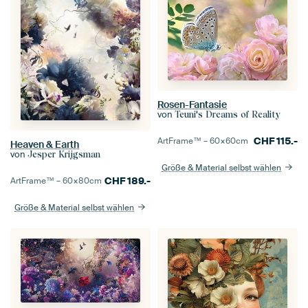
Rosen-Fantasie
von
Teuni's Dreams of Reality
CHF
115.-
ArtFrame™ –
60×60
cm
Heaven & Earth
von
Jesper Krijgsman
Größe & Material selbst wählen
CHF
189.-
ArtFrame™ –
60×80
cm
Größe & Material selbst wählen