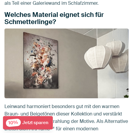
als Teil einer Galeriewand im Schlafzimmer.
Welches Material eignet sich für
Schmetterlinge?
Leinwand harmoniert besonders gut mit den warmen
Braun- und Beigetönen dieser Kollektion und verstärkt
die ruhige, zarte Ausstrahlung der Motive. Als Alternative
10%
Jetzt sparen
bieten sich ArtFrame™ für einen modernen