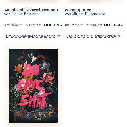
Akebia mit Kohlweißschmetterlingen
Wundergarten
von
von
Fionna Bottema
Mirjam Duizendstra
CHF
115.-
CHF
139.-
ArtFrame™ –
60×60
cm
ArtFrame™ –
60×60
cm
Größe & Material selbst wählen
Größe & Material selbst wählen