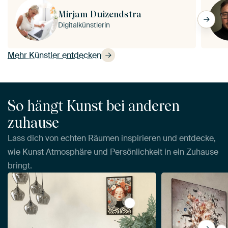
Mirjam Duizendstra
Digitalkünstlerin
Mehr Künstler entdecken
So hängt Kunst bei anderen
zuhause
Lass dich von echten Räumen inspirieren und entdecke,
wie Kunst Atmosphäre und Persönlichkeit in ein Zuhause
bringt.
View Bunter Frühling von M