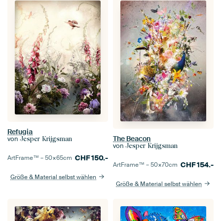
Refugia
The Beacon
von
Jesper Krijgsman
von
Jesper Krijgsman
CHF
150.-
ArtFrame™ –
50×65
cm
CHF
154.-
ArtFrame™ –
50×70
cm
Größe & Material selbst wählen
Größe & Material selbst wählen