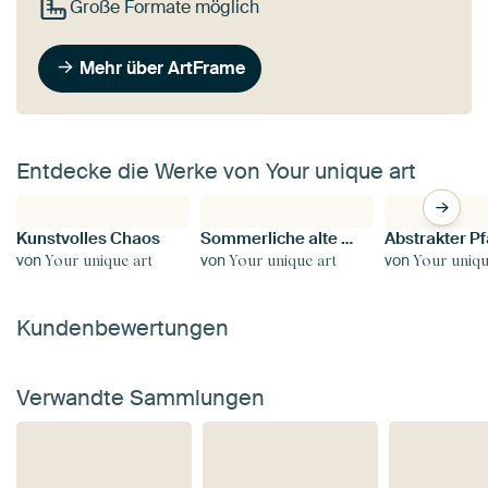
Große Formate möglich
Mehr über ArtFrame
Entdecke die Werke von Your unique art
Kunstvolles Chaos
Sommerliche alte Meister am Strand Nr. 4
von
von
von
Your unique art
Your unique art
Your uniqu
Kundenbewertungen
Verwandte Sammlungen