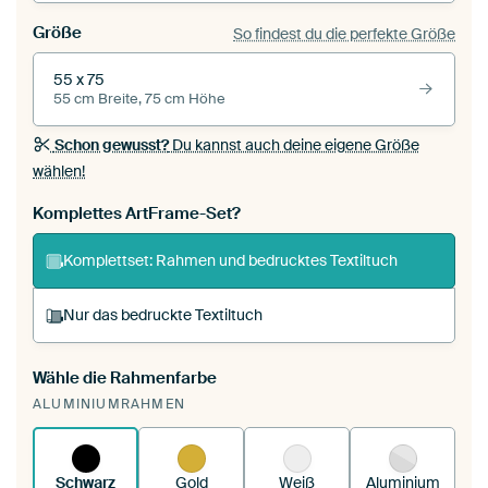
Größe
So findest du die perfekte Größe
55 x 75
55 cm Breite, 75 cm Höhe
Schon gewusst?
Du kannst auch deine eigene Größe
wählen!
Komplettes ArtFrame-Set?
Komplettset: Rahmen und bedrucktes Textiltuch
Nur das bedruckte Textiltuch
Wähle die Rahmenfarbe
Du spannst einen wechselbaren Textiltuch in
ALUMINIUMRAHMEN
deinen vorhandenen ArtFrame™.
So
funktioniert es.
Schwarz
Gold
Weiß
Aluminium