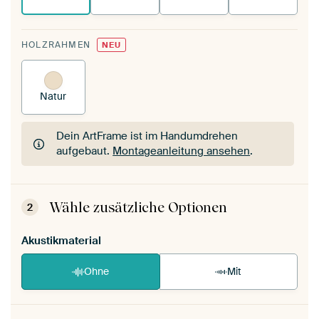
HOLZRAHMEN
NEU
Natur
Dein ArtFrame ist im Handumdrehen
aufgebaut.
Montageanleitung ansehen
.
Dein ArtFrame ist im Handumdrehen
aufgebaut.
Montageanleitung ansehen
.
Wähle zusätzliche Optionen
2
Akustikmaterial
Ohne
Mit