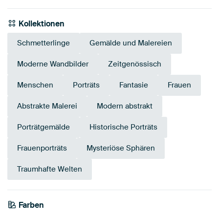
Kollektionen
Schmetterlinge
Gemälde und Malereien
Moderne Wandbilder
Zeitgenössisch
Menschen
Porträts
Fantasie
Frauen
Abstrakte Malerei
Modern abstrakt
Porträtgemälde
Historische Porträts
Frauenporträts
Mysteriöse Sphären
Traumhafte Welten
Farben
Anthrazit
Braun
Gold
Salbeigrün
Bronze
Gelb
Orange
Mauve
Terrakotta
Bordeaux