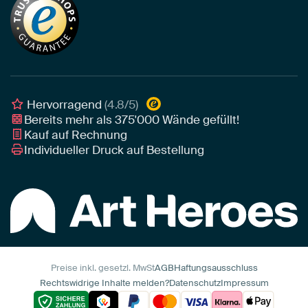
Tapete
Akustik-Tipps
Unser Team
Leinwand
Tipps von unseren Botschaftern
Botschafter
Leinwand für draußen
Individuelle Einrichtungsberatung
Awards und Preise
Poster
Geschäftskunden
Gerahmtes Poster
Interior Designer Programm
Hervorragend
(4.8/5)
Art Heroes App
Bereits mehr als
375'000
Wände gefüllt!
Kauf auf Rechnung
Individueller Druck auf Bestellung
Preise inkl. gesetzl. MwSt
AGB
Haftungsausschluss
Rechtswidrige Inhalte melden?
Datenschutz
Impressum