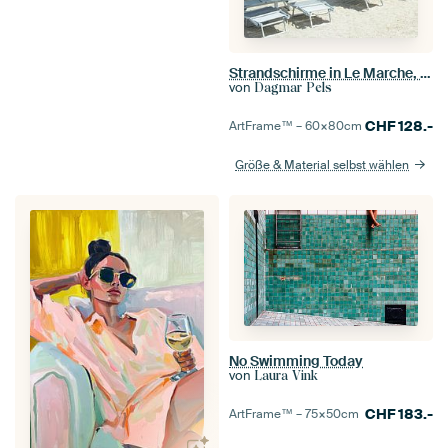
Strandschirme in Le Marche, Italien - Reisefotografie
von
Dagmar Pels
CHF
128.-
ArtFrame™ –
60×80
cm
Größe & Material selbst wählen
No Swimming Today
von
Laura Vink
CHF
183.-
ArtFrame™ –
75×50
cm