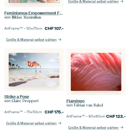
Größe & Material selbst wählen
Feminismus Empowerment Frauenpower Selbstbewusstsein I
von
Niklas Maximilian
CHF
107.-
ArtFrame™ –
50×70
cm
Größe & Material selbst wählen
Strike a Pose
Flamingo
von
Claire Droppert
von
Fabian van Bakel
CHF
175.-
ArtFrame™ –
75×50
cm
CHF
123.-
ArtFrame™ –
80×60
cm
Größe & Material selbst wählen
Größe & Material selbst wählen