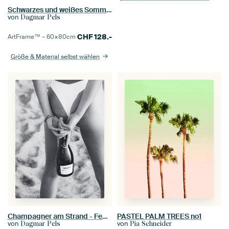
Schwarzes und weißes Sommer Bein Band
von
Dagmar Pels
CHF
128.-
ArtFrame™ –
60×80
cm
Größe & Material selbst wählen
Champagner am Strand - Female on the Beach
PASTEL PALM TREES no1
von
von
Dagmar Pels
Pia Schneider