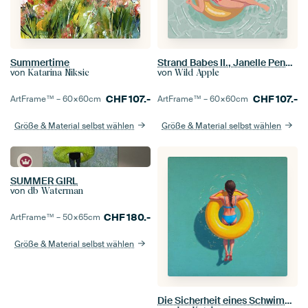
Summertime
Strand Babes II., Janelle Penner
von
von
Katarina Niksic
Wild Apple
CHF
107.-
CHF
107.-
ArtFrame™ –
60×60
cm
ArtFrame™ –
60×60
cm
Größe & Material selbst wählen
Größe & Material selbst wählen
SUMMER GIRL
von
db Waterman
CHF
180.-
ArtFrame™ –
50×65
cm
Größe & Material selbst wählen
Die Sicherheit eines Schwimmrings