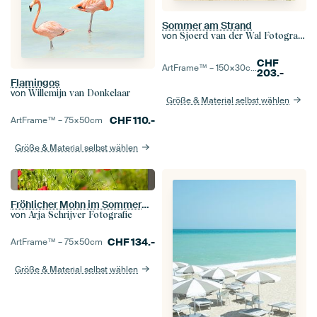
Sommer am Strand
von
Sjoerd van der Wal Fotografie
CHF
ArtFrame™ –
150×30
cm
203.-
Flamingos
von
Willemijn van Donkelaar
Größe & Material selbst wählen
CHF
110.-
ArtFrame™ –
75×50
cm
Größe & Material selbst wählen
Fröhlicher Mohn im Sommergrün
von
Arja Schrijver Fotografie
CHF
134.-
ArtFrame™ –
75×50
cm
Größe & Material selbst wählen