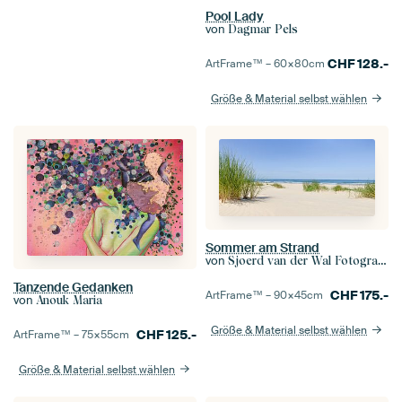
Pool Lady
von
Dagmar Pels
CHF
128.-
ArtFrame™ –
60×80
cm
Größe & Material selbst wählen
Sommer am Strand
von
Sjoerd van der Wal Fotografie
Tanzende Gedanken
CHF
175.-
ArtFrame™ –
90×45
cm
von
Anouk Maria
Größe & Material selbst wählen
CHF
125.-
ArtFrame™ –
75×55
cm
Größe & Material selbst wählen