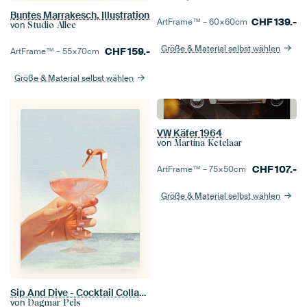
Buntes Marrakesch, Illustration
CHF
139.-
ArtFrame™ –
60×60
cm
von
Studio Allee
Größe & Material selbst wählen
CHF
159.-
ArtFrame™ –
55×70
cm
Größe & Material selbst wählen
VW Käfer 1964
von
Martina Ketelaar
CHF
107.-
ArtFrame™ –
75×50
cm
Größe & Material selbst wählen
Sip And Dive - Cocktail Collage Kunstdruck
von
Dagmar Pels