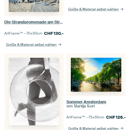
Größe & Material selbst wählen
Die Strandpromenade am Strand von Trouville, Claude Monet
CHF
130.-
ArtFrame™ –
70×50
cm
Größe & Material selbst wählen
Sommer Amsterdam
von
Martijn Kort
CHF
126.-
ArtFrame™ –
75×50
cm
Größe & Material selbst wählen