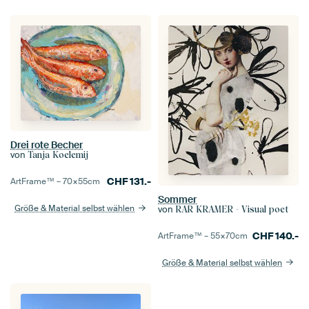
Drei rote Becher
von
Tanja Koelemij
CHF
131.-
ArtFrame™ –
70×55
cm
Sommer
Größe & Material selbst wählen
von
RAR KRAMER - Visual poet
CHF
140.-
ArtFrame™ –
55×70
cm
Größe & Material selbst wählen