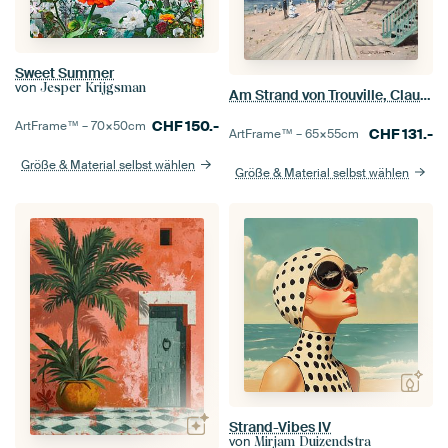
Sweet Summer
von
Jesper Krijgsman
Am Strand von Trouville, Claude Monet
CHF
150.-
ArtFrame™ –
70×50
cm
CHF
131.-
ArtFrame™ –
65×55
cm
Größe & Material selbst wählen
Größe & Material selbst wählen
Strand-Vibes IV
von
Mirjam Duizendstra