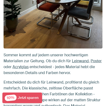
Sommer kommt auf jedem unserer hochwertigen
Materialien zur Geltung. Ob du dich für
Leinwand
,
Poster
oder
Acrylglas
entscheidest - jedes Material hebt die
besonderen Details und Farben hervor.
Entscheidest du dich für Leinwand, profitierst du gleich
mehrfach. Die klassische, zeitlose Oberfläche passt
perfekt zu den natürlichen Farbtönen der Kollektion -
10%
Jetzt sparen
Blau, Olivgrün und Taupe wirken auf der matten Struktur
besonders warm und authentisch. Das Material