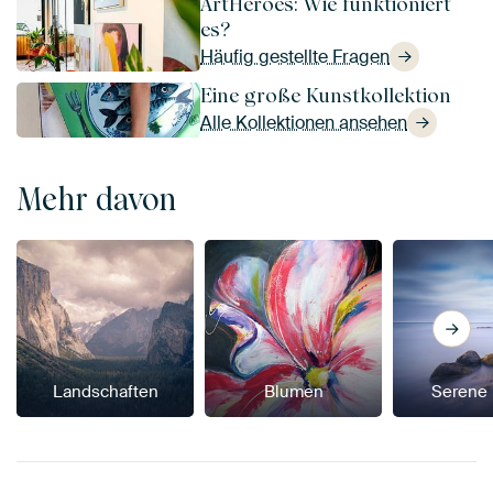
ArtHeroes: Wie funktioniert
es?
Häufig gestellte Fragen
Eine große Kunstkollektion
Alle Kollektionen ansehen
Mehr davon
Landschaften
Blumen
Serene