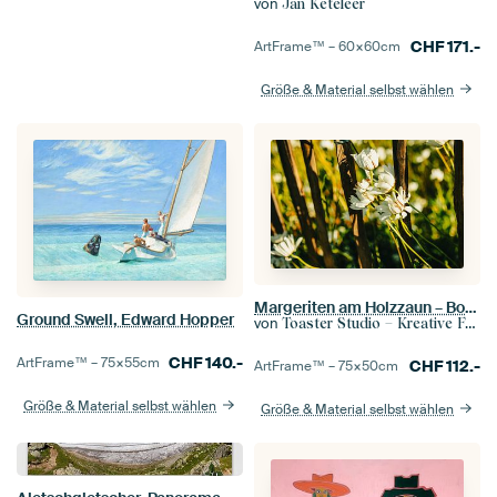
von
Jan Keteleer
CHF
171.-
ArtFrame™ –
60×60
cm
Größe & Material selbst wählen
Margeriten am Holzzaun – Botanische Wandkunst im warmen Licht
Ground Swell, Edward Hopper
von
Toaster Studio – Kreative Fotografie
CHF
140.-
ArtFrame™ –
75×55
cm
CHF
112.-
ArtFrame™ –
75×50
cm
Größe & Material selbst wählen
Größe & Material selbst wählen