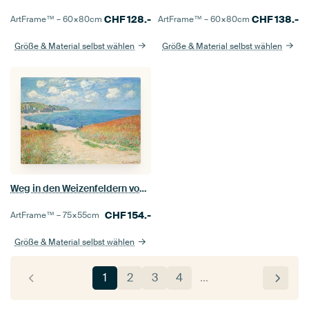
CHF
128.-
CHF
138.-
ArtFrame™ –
60×80
cm
ArtFrame™ –
60×80
cm
Größe & Material selbst wählen
Größe & Material selbst wählen
Weg in den Weizenfeldern von Pourville, Claude Monet
CHF
154.-
ArtFrame™ –
75×55
cm
Größe & Material selbst wählen
1
2
3
4
…