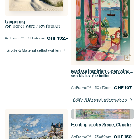
Langeoog
von
Reiner Würz / RWFotoArt
CHF
132.-
ArtFrame™ –
90×45
cm
Größe & Material selbst wählen
Matisse inspiriert Open Window
von
Niklas Maximilian
CHF
107.-
ArtFrame™ –
50×70
cm
Größe & Material selbst wählen
Frühling an der Seine, Claude Monet
CHF
159.-
ArtFrame™ –
75×60
cm