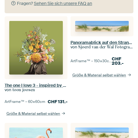
Fragen?
Sehen Sie sich unsere FAQ an
Panoramablick auf den Strand im Sommer an der Nordsee
von
Sjoerd van der Wal Fotografie
CHF
ArtFrame™ –
150×30
cm
203.-
Größe & Material selbst wählen
The one I love 3 - inspired by REM
von
toon joosen
CHF
131.-
ArtFrame™ –
60×60
cm
Größe & Material selbst wählen