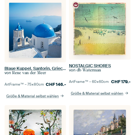
NOSTALGIC SHORES
Blaue Kuppel, Santorin, Griechenland
von
db Waterman
von
Rene van der Meer
CHF
179.-
ArtFrame™ –
60×60
cm
CHF
146.-
ArtFrame™ –
75×80
cm
Größe & Material selbst wählen
Größe & Material selbst wählen