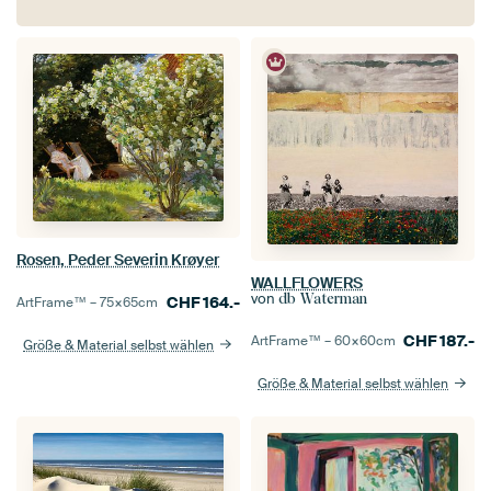
Rosen, Peder Severin Krøyer
WALLFLOWERS
von
db Waterman
CHF
164.-
ArtFrame™ –
75×65
cm
CHF
187.-
ArtFrame™ –
60×60
cm
Größe & Material selbst wählen
Größe & Material selbst wählen