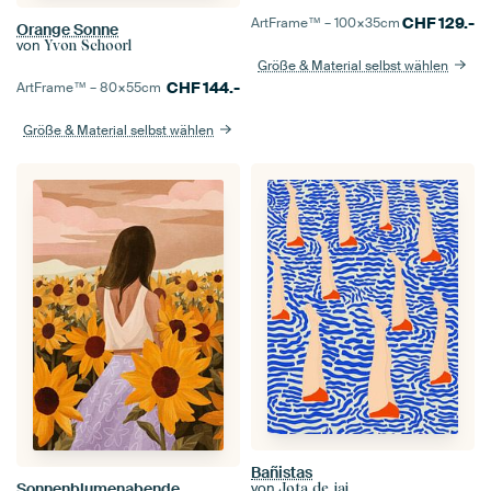
CHF
129.-
ArtFrame™ –
100×35
cm
Orange Sonne
von
Yvon Schoorl
Größe & Material selbst wählen
CHF
144.-
ArtFrame™ –
80×55
cm
Größe & Material selbst wählen
Bañistas
Sonnenblumenabende
von
Jota de jai