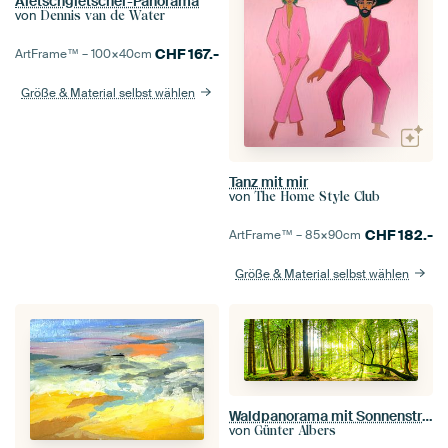
Aletschgletscher-Panorama
von
Dennis van de Water
CHF
167.-
ArtFrame™ –
100×40
cm
Größe & Material selbst wählen
Tanz mit mir
von
The Home Style Club
CHF
182.-
ArtFrame™ –
85×90
cm
Größe & Material selbst wählen
Waldpanorama mit Sonnenstrahlen
von
Günter Albers