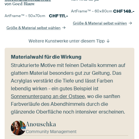
von
Goed Blauw
CHF
148.-
ArtFrame™ –
60×80
cm
CHF
111.-
ArtFrame™ –
50×70
cm
Größe & Material selbst wählen
Größe & Material selbst wählen
Weitere Kunstwerke unter diesem Tipp
Materialwahl für die Wirkung
Strukturierte Motive mit feinen Details kommen auf
glattem Material besonders gut zur Geltung. Das
Acrylglas verstärkt die Tiefe und lässt Farben
lebendig wirken - ein gutes Beispiel ist
Sonnenuntergang an der Ostsee
, wo die sanften
Farbverläufe des Abendhimmels durch die
glänzende Oberfläche noch intensiver erscheinen.
Anouschka
Community Management