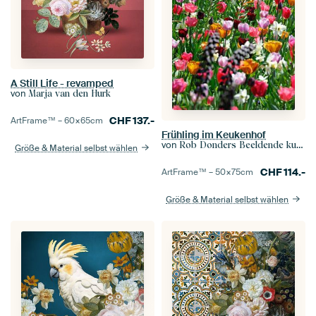
A Still Life - revamped
von
Marja van den Hurk
CHF
137.-
ArtFrame™ –
60×65
cm
Frühling im Keukenhof
von
Rob Donders Beeldende kunst
Größe & Material selbst wählen
CHF
114.-
ArtFrame™ –
50×75
cm
Größe & Material selbst wählen