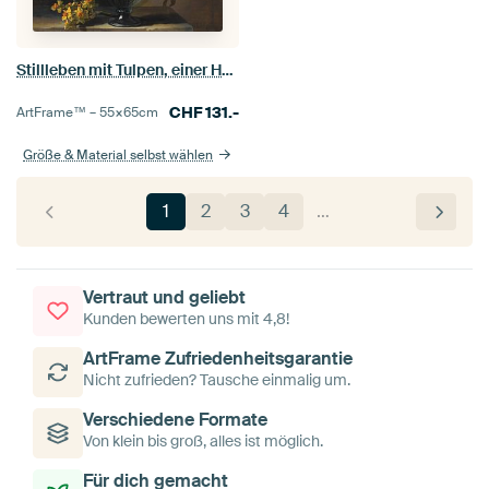
Stillleben mit Tulpen, einer Hyazinthe und anderen Blumen in einer Glasvase, Jean-Baptiste Monnoyer
CHF
131.-
ArtFrame™ –
55×65
cm
Größe & Material selbst wählen
1
2
3
4
…
Vertraut und geliebt
Kunden bewerten uns mit 4,8!
ArtFrame Zufriedenheitsgarantie
Nicht zufrieden? Tausche einmalig um.
Verschiedene Formate
Von klein bis groß, alles ist möglich.
Für dich gemacht