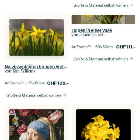
Größe & Material selbst wählen
Tulpen in einer Vase
von
annemiek art
CHF
111.-
ArtFrame™ –
60×60
cm
Größe & Material selbst wählen
Narzissenblüten bringen Vorfrühling und Frühling.
von
Kim Willems
CHF
106.-
ArtFrame™ –
75×50
cm
Größe & Material selbst wählen