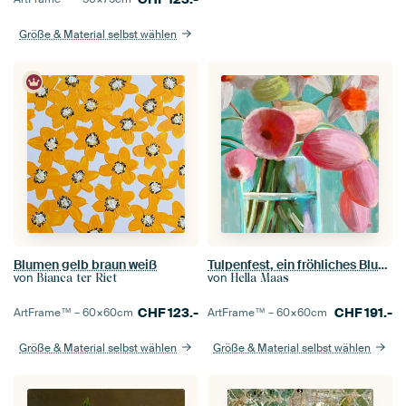
Größe & Material selbst wählen
Blumen gelb braun weiß
Tulpenfest, ein fröhliches Blumenbild in hübschen Pastelltönen. Malen mit Tulpen.
von
von
Bianca ter Riet
Hella Maas
CHF
123.-
CHF
191.-
ArtFrame™ –
60×60
cm
ArtFrame™ –
60×60
cm
Größe & Material selbst wählen
Größe & Material selbst wählen