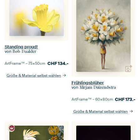
Standing proud!
von
Bob Daalder
CHF
134.-
ArtFrame™ –
75×50
cm
Größe & Material selbst wählen
Frühlingsblüher
von
Mirjam Duizendstra
CHF
173.-
ArtFrame™ –
60×80
cm
Größe & Material selbst wählen