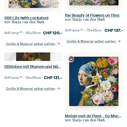
the Beauty of Flowers on Tiles
Still Life (with cockatoo)
von
Marja van den Hurk
von
Marja van den Hurk
CHF
137.-
ArtFrame™ –
70×55
cm
CHF
120.-
ArtFrame™ –
65×55
cm
Größe & Material selbst wählen
Größe & Material selbst wählen
Stillleben mit Blumen und Nüssen, Anthony Oberman
CHF
131.-
ArtFrame™ –
55×65
cm
Größe & Material selbst wählen
Meisje met de Parel - So Much Flowers Edition
von
Marja van den Hurk