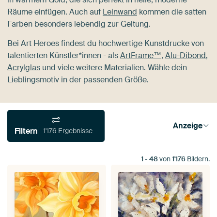
Räume einfügen. Auch auf
Leinwand
kommen die satten
Farben besonders lebendig zur Geltung.
Bei Art Heroes findest du hochwertige Kunstdrucke von
talentierten Künstler*innen - als
ArtFrame™
,
Alu-Dibond
,
Acrylglas
und viele weitere Materialien. Wähle dein
Lieblingsmotiv in der passenden Größe.
Anzeige
Filtern
1'176 Ergebnisse
1
-
48
von
1'176
Bildern.