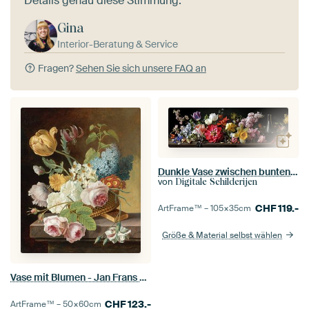
Details genau diese Stimmung.
Gina
Interior-Beratung & Service
Fragen?
Sehen Sie sich unsere FAQ an
Dunkle Vase zwischen bunten Frühlingsblumen Panorama
von
Digitale Schilderijen
CHF
119.-
ArtFrame™ –
105×35
cm
Größe & Material selbst wählen
Vase mit Blumen - Jan Frans Van Dael
CHF
123.-
ArtFrame™ –
50×60
cm