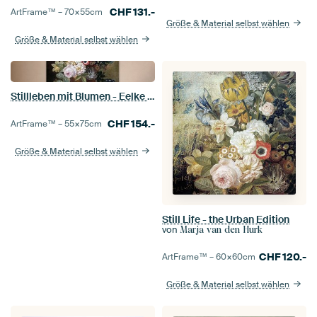
CHF
131.-
ArtFrame™ –
70×55
cm
Größe & Material selbst wählen
Größe & Material selbst wählen
Stillleben mit Blumen - Eelke Jelles Eelkema
CHF
154.-
ArtFrame™ –
55×75
cm
Größe & Material selbst wählen
Still Life - the Urban Edition
von
Marja van den Hurk
CHF
120.-
ArtFrame™ –
60×60
cm
Größe & Material selbst wählen