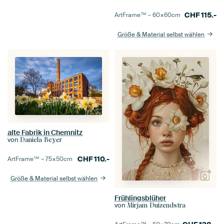
CHF
115.-
ArtFrame™ –
60×60
cm
Größe & Material selbst wählen
alte Fabrik in Chemnitz
von
Daniela Beyer
CHF
110.-
ArtFrame™ –
75×50
cm
Größe & Material selbst wählen
Frühlingsblüher
von
Mirjam Duizendstra