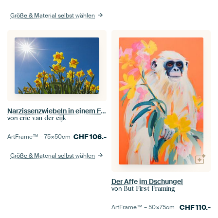
Größe & Material selbst wählen
Narzissenzwiebeln in einem Feld
von
eric van der eijk
CHF
106.-
ArtFrame™ –
75×50
cm
Größe & Material selbst wählen
Der Affe im Dschungel
von
But First Framing
CHF
110.-
ArtFrame™ –
50×75
cm