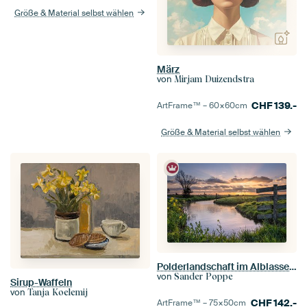
Größe & Material selbst wählen
März
von
Mirjam Duizendstra
CHF
139.-
ArtFrame™ –
60×60
cm
Größe & Material selbst wählen
Polderlandschaft im Alblasserwaard
von
Sander Poppe
Sirup-Waffeln
von
Tanja Koelemij
CHF
142.-
ArtFrame™ –
75×50
cm