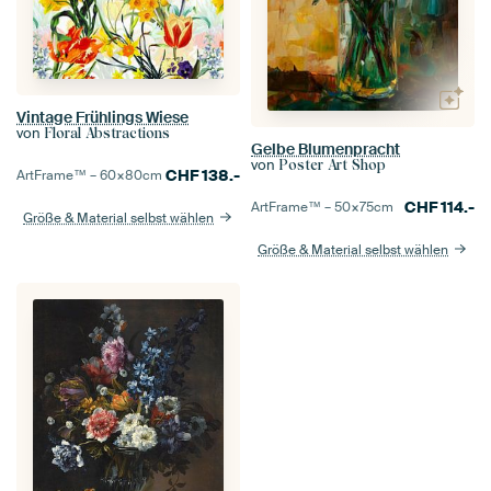
Vintage Frühlings Wiese
von
Floral Abstractions
Gelbe Blumenpracht
von
Poster Art Shop
CHF
138.-
ArtFrame™ –
60×80
cm
CHF
114.-
ArtFrame™ –
50×75
cm
Größe & Material selbst wählen
Größe & Material selbst wählen