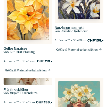
Narzissen abstrakt
von
Christine Nöhmeier
CHF
109.-
ArtFrame™ –
60×60
cm
Gelbe Narzisse
Größe & Material selbst wählen
von
But First Framing
CHF
110.-
ArtFrame™ –
50×75
cm
Größe & Material selbst wählen
Frühlingsblüher
von
Mirjam Duizendstra
CHF
138.-
ArtFrame™ –
50×70
cm