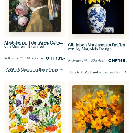
Mädchen mit der Vase, Collage nach Vermeer und de Heem
Stillleben Narzissen in Delfter Blau
von
Masters Revisited
von
By Marjolein Design
CHF
131.-
ArtFrame™ –
55×65
cm
CHF
148.-
ArtFrame™ –
60×75
cm
Größe & Material selbst wählen
Größe & Material selbst wählen