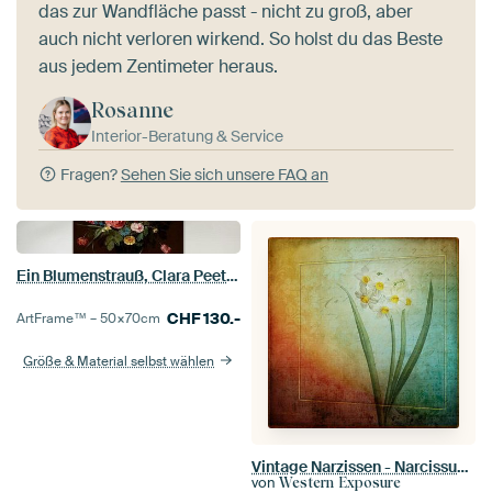
das zur Wandfläche passt - nicht zu groß, aber
auch nicht verloren wirkend. So holst du das Beste
aus jedem Zentimeter heraus.
Rosanne
Interior-Beratung & Service
Fragen?
Sehen Sie sich unsere FAQ an
Ein Blumenstrauß, Clara Peeters
CHF
130.-
ArtFrame™ –
50×70
cm
Größe & Material selbst wählen
Vintage Narzissen - Narcissus jonquilla
von
Western Exposure