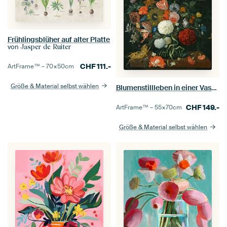
Frühlingsblüher auf alter Platte
von
Jasper de Ruiter
CHF
111.-
ArtFrame™ –
70×50
cm
Größe & Material selbst wählen
Blumenstillleben in einer Vase mit Maiskolben und Schnecke, Jacob Rootius
CHF
149.-
ArtFrame™ –
55×70
cm
Größe & Material selbst wählen