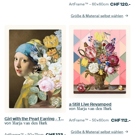
CHF
120.-
ArtFrame™ –
60×60
cm
Größe & Material selbst wählen
a Still Live Revamped
von
Marja van den Hurk
Girl with the Pearl Earring - The Floral Edition I
CHF
112.-
ArtFrame™ –
50×60
cm
von
Marja van den Hurk
Größe & Material selbst wählen
CHF
123.-
ArtFrame™ –
50×75
cm