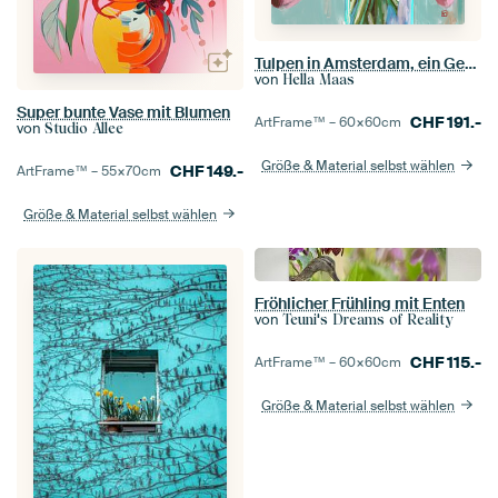
Tulpen in Amsterdam, ein Gemälde mit Blumen, Tulpen aus den Niederlanden.
von
Hella Maas
Super bunte Vase mit Blumen
CHF
191.-
ArtFrame™ –
60×60
cm
von
Studio Allee
Größe & Material selbst wählen
CHF
149.-
ArtFrame™ –
55×70
cm
Größe & Material selbst wählen
Fröhlicher Frühling mit Enten
von
Teuni's Dreams of Reality
CHF
115.-
ArtFrame™ –
60×60
cm
Größe & Material selbst wählen