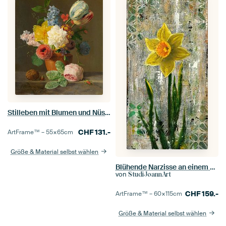
Stilleben mit Blumen und Nüssen, Anthony Oberman
CHF
131.-
ArtFrame™ –
55×65
cm
Größe & Material selbst wählen
Blühende Narzisse an einem Vorfrühlingstag
von
StudiJoannArt
CHF
159.-
ArtFrame™ –
60×115
cm
Größe & Material selbst wählen