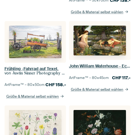
CHF
138.-
ArtFrame™ –
50×70
cm
Größe & Material selbst wählen
John William Waterhouse - Echo and Narcissus
Frühling -Fahrrad auf Texel.
von
Justin Sinner Photography (Fotograf auf Texel)
CHF
117.-
ArtFrame™ –
80×45
cm
CHF
158.-
ArtFrame™ –
80×50
cm
Größe & Material selbst wählen
Größe & Material selbst wählen