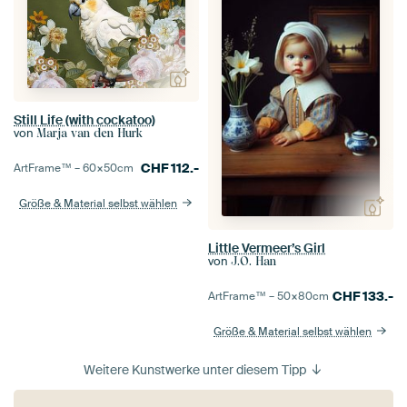
Still Life (with cockatoo)
von
Marja van den Hurk
CHF
112.-
ArtFrame™ –
60×50
cm
Größe & Material selbst wählen
Little Vermeer’s Girl
von
J.O. Han
CHF
133.-
ArtFrame™ –
50×80
cm
Größe & Material selbst wählen
Weitere Kunstwerke unter diesem Tipp