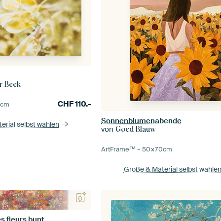
r Beek
CHF
110.-
0
cm
Sonnenblumenabende
erial selbst wählen
von
Goed Blauw
ArtFrame™ –
50×70
cm
Größe & Material selbst wähle
s fleurs bunt