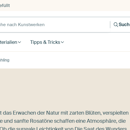
füllt
e nach Kunstwerken
Such
erialien
Tipps & Tricks
ühling
ert das Erwachen der Natur mit zarten Blüten, verspielten
ge und sanfte Rosatöne schaffen eine Atmosphäre, die
. Ob die surreale Leichtigkeit von
Die Saat des Wunders