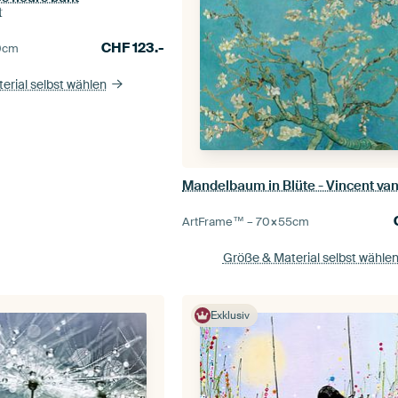
t
CHF
123.-
0
cm
erial selbst wählen
Mandelbaum in Blüte - Vincent va
ArtFrame™ –
70×55
cm
Größe & Material selbst wähle
Exklusiv