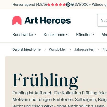
Hervorragend
(4.8/5)
375'000+ Wände ge
Such
Kunstwerke
Kollektionen
Künstler
Mat
Du bist hier:
Home
Wandbilder
Jahreszeiten
Fr
Frühling
Frühling ist Aufbruch. Die Kollektion Frühling fei
Motiven und ruhigen Farbtönen. Salbeigrün, Bei
leicht und frisch wirkt - ohne aufdringlich zu sein