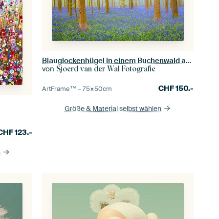
Blauglockenhügel in einem Buchenwald an einem Frühlingsmorgen
von
Sjoerd van der Wal Fotografie
CHF
150.-
ArtFrame™ –
75×50
cm
Größe & Material selbst wählen
CHF
123.-
n