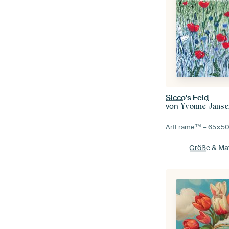
Sicco's Feld
von
Yvonne Janse
ArtFrame™ –
65×5
Größe & Mat