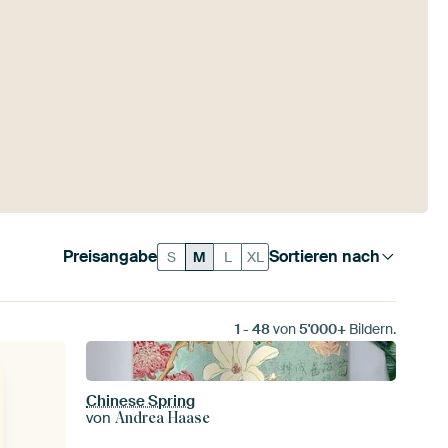
Preisangabe
Sortieren nach
S
M
L
XL
1
-
48
von
5'000+
Bildern.
Chinese Spring
von
Andrea Haase