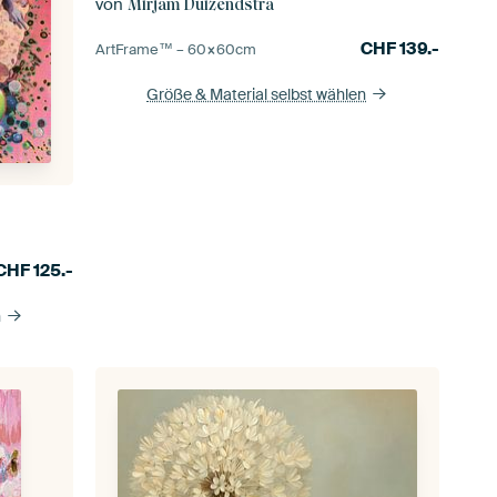
von
Mirjam Duizendstra
CHF
139.-
ArtFrame™ –
60×60
cm
Größe & Material selbst wählen
CHF
125.-
n