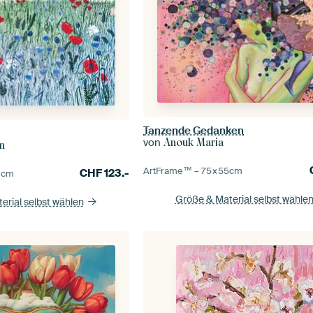
Tanzende Gedanken
von
Anouk Maria
n
ArtFrame™ –
75×55
cm
CHF
123.-
0
cm
Größe & Material selbst wähle
erial selbst wählen