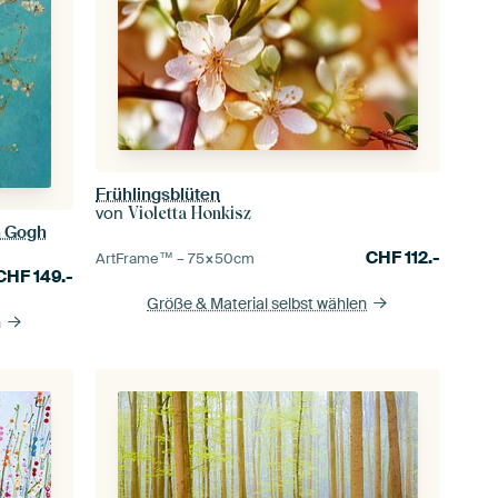
Frühlingsblüten
von
Violetta Honkisz
n Gogh
CHF
112.-
ArtFrame™ –
75×50
cm
CHF
149.-
Größe & Material selbst wählen
n