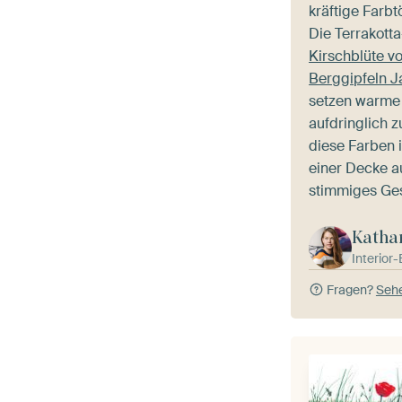
kräftige Farbt
Die Terrakotta
Kirschblüte v
Berggipfeln 
setzen warme
aufdringlich z
diese Farben 
einer Decke a
stimmiges Ges
Katha
Interior
Fragen?
Sehe