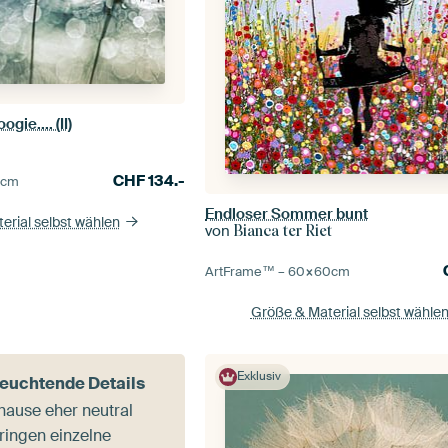
gie.... (II)
CHF
134.-
0
cm
Endloser Sommer bunt
erial selbst wählen
von
Bianca ter Riet
ArtFrame™ –
60×60
cm
Größe & Material selbst wähle
Exklusiv
leuchtende Details
ause eher neutral
bringen einzelne