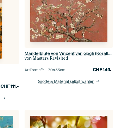
Mandelblüte von Vincent van Gogh (Koralle, Farbe des Jahres 2019)
von
Masters Revisited
CHF
149.-
ArtFrame™ –
70×55
cm
Größe & Material selbst wählen
CHF
111.-
n