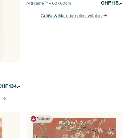
CHF
115.-
ArtFrame™ –
60×60
cm
Größe & Material selbst wählen
CHF
134.-
n
Exklusiv