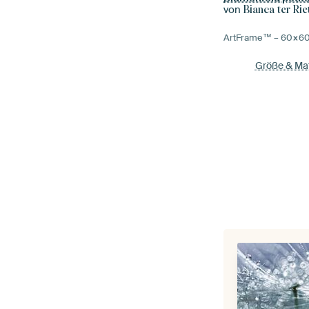
von
Bianca ter Rie
ArtFrame™ –
60×6
Größe & Mat