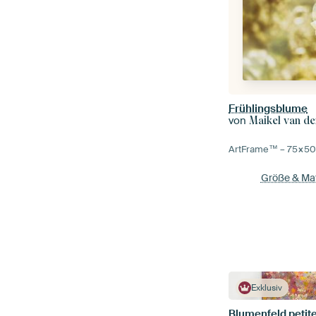
Frühlingsblume
von
Maikel van de
ArtFrame™ –
75×5
Größe & Mat
Exklusiv
Blumenfeld petite