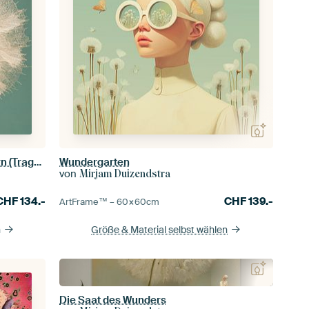
Ein Quadrat mit einem Morgenstern (Tragopogon) und einem türkisfarbenen Hintergrund
Wundergarten
von
Mirjam Duizendstra
CHF
134.-
CHF
139.-
ArtFrame™ –
60×60
cm
n
Größe & Material selbst wählen
Die Saat des Wunders