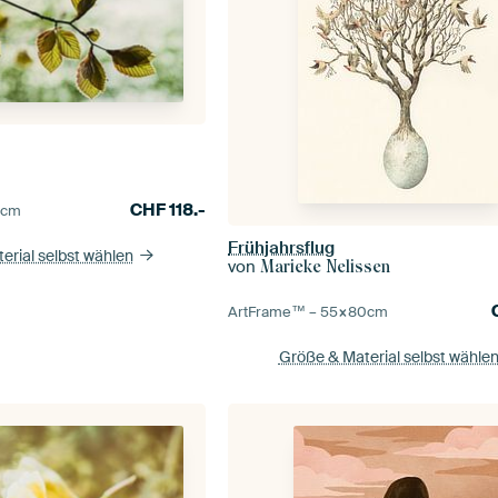
CHF
118.-
0
cm
Frühjahrsflug
erial selbst wählen
von
Marieke Nelissen
ArtFrame™ –
55×80
cm
Größe & Material selbst wähle