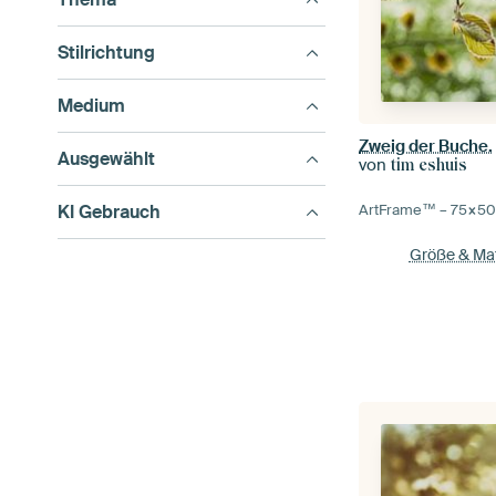
Stilrichtung
Medium
Zweig der Buche.
Ausgewählt
von
tim eshuis
KI Gebrauch
ArtFrame™ –
75×5
Größe & Mat