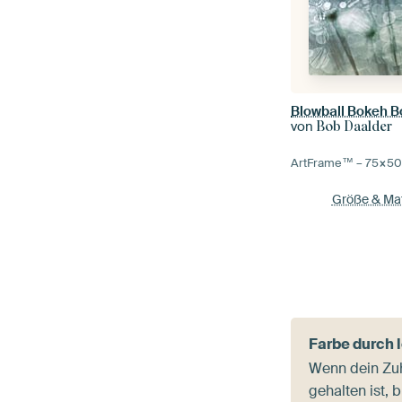
Blowball Bokeh Boo
von
Bob Daalder
ArtFrame™ –
75×5
Größe & Mat
Farbe durch 
Wenn dein Zuh
gehalten ist, 