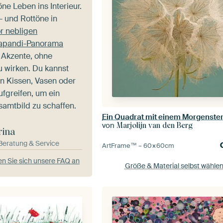
öne Leben ins Interieur.
- und Rottöne in
or nebligen
Japandi-Panorama
 Akzente, ohne
u wirken. Du kannst
in Kissen, Vasen oder
ufgreifen, um ein
amtbild zu schaffen.
von
Marjolijn van den Berg
rina
-Beratung & Service
ArtFrame™ –
60×60
cm
n Sie sich unsere FAQ an
Größe & Material selbst wähle