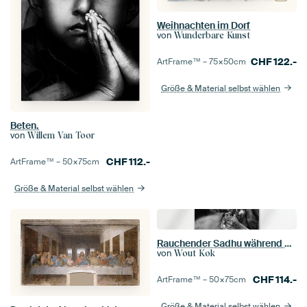
Weihnachten im Dorf
von
Wunderbare Kunst
CHF
122.-
ArtFrame™ –
75×50
cm
Größe & Material selbst wählen
Beten.
von
Willem Van Toor
CHF
112.-
ArtFrame™ –
50×75
cm
Größe & Material selbst wählen
Rauchender Sadhu während der Kumbh Mela in Haridwar, Indien
von
Wout Kok
CHF
114.-
ArtFrame™ –
50×75
cm
Größe & Material selbst wählen