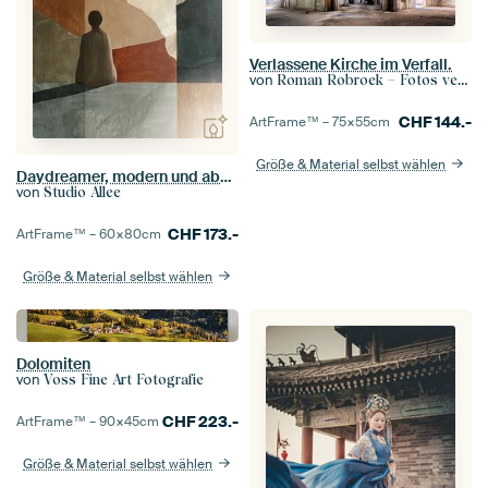
Verlassene Kirche im Verfall.
von
Roman Robroek – Fotos verlassener Gebäude
CHF
144.-
ArtFrame™ –
75×55
cm
Größe & Material selbst wählen
Daydreamer, modern und abstrakt in Erdtönen
von
Studio Allee
CHF
173.-
ArtFrame™ –
60×80
cm
Größe & Material selbst wählen
Dolomiten
von
Voss Fine Art Fotografie
CHF
223.-
ArtFrame™ –
90×45
cm
Größe & Material selbst wählen