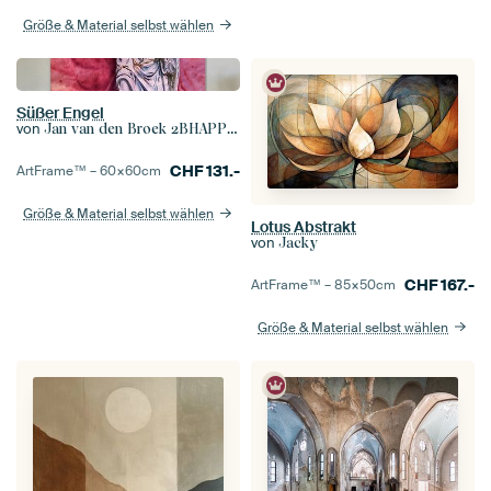
Größe & Material selbst wählen
Süßer Engel
von
Jan van den Broek 2BHAPPY4EVER
CHF
131.-
ArtFrame™ –
60×60
cm
Größe & Material selbst wählen
Lotus Abstrakt
von
Jacky
CHF
167.-
ArtFrame™ –
85×50
cm
Größe & Material selbst wählen