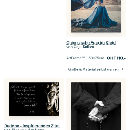
Chinesische Frau im Kleid
von
Geja Kuiken
CHF
110.-
ArtFrame™ –
50×75
cm
Größe & Material selbst wählen
Buddha - inspirierendes Zitat