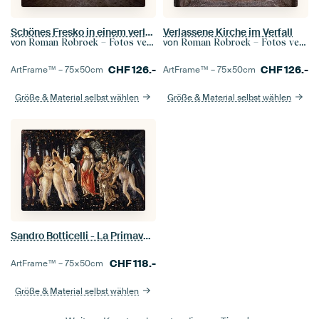
Schönes Fresko in einem verlassenen Haus.
Verlassene Kirche im Verfall
von
von
Roman Robroek – Fotos verlassener Gebäude
Roman Robroek – Fotos verlassener Gebäude
CHF
126.-
CHF
126.-
ArtFrame™ –
75×50
cm
ArtFrame™ –
75×50
cm
Größe & Material selbst wählen
Größe & Material selbst wählen
Sandro Botticelli - La Primavera
CHF
118.-
ArtFrame™ –
75×50
cm
Größe & Material selbst wählen