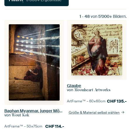
1
-
48
von
5'000+
Bildern.
Glaube
von
Moonheart Artworks
CHF
135.-
ArtFrame™ –
60×60
cm
Baghan Myanmar, junger Mönch, der im buddhistischen Kloster studiert. (gesehen bei vtwonen)
Größe & Material selbst wählen
von
Wout Kok
CHF
114.-
ArtFrame™ –
50×75
cm