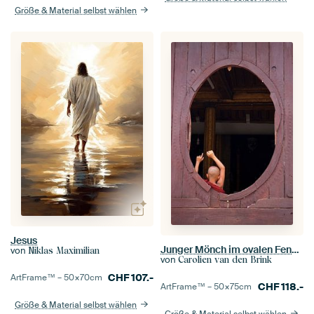
Größe & Material selbst wählen
Jesus
Junger Mönch im ovalen Fenster
von
Niklas Maximilian
von
Carolien van den Brink
CHF
107.-
ArtFrame™ –
50×70
cm
CHF
118.-
ArtFrame™ –
50×75
cm
Größe & Material selbst wählen
Größe & Material selbst wählen