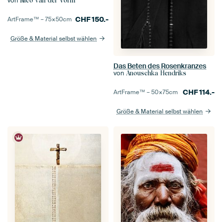
von
Nico van der Vorm
CHF
150.-
ArtFrame™ –
75×50
cm
Größe & Material selbst wählen
Das Beten des Rosenkranzes
von
Anouschka Hendriks
CHF
114.-
ArtFrame™ –
50×75
cm
Größe & Material selbst wählen