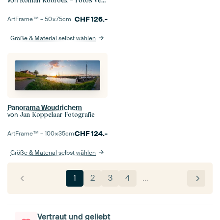
von
Roman Robroek – Fotos verlassener Gebäude
CHF
126.-
ArtFrame™ –
50×75
cm
Größe & Material selbst wählen
Panorama Woudrichem
von
Jan Koppelaar Fotografie
CHF
124.-
ArtFrame™ –
100×35
cm
Größe & Material selbst wählen
1
2
3
4
…
Vertraut und geliebt