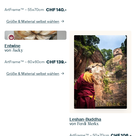
CHF
140.-
ArtFrame™ –
55×70
cm
Größe & Material selbst wählen
Entwine
von
Jacky
CHF
139.-
ArtFrame™ –
60×60
cm
Größe & Material selbst wählen
Leshan-Buddha
von
Ferdi Merkx
CHF
106.-
ArtFrame™ –
50×70
cm