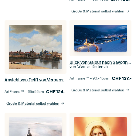
Größe & Material selbst wählen
Blick von Salouf nach Savognin in der Schweiz
von
Werner Dieterich
CHF
137.-
ArtFrame™ –
90×45
cm
Ansicht von Delft von Vermeer
Größe & Material selbst wählen
CHF
124.-
ArtFrame™ –
65×55
cm
Größe & Material selbst wählen