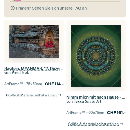
Fragen?
Sehen Sie sich unsere FAQ an
Baghan, MYANMAR, 12. Dezember 2015 -Junge Meditierende Mönch in einem Kloster in budhistisch Baghan.
von
Wout Kok
CHF
114.-
ArtFrame™ –
75×50
cm
Größe & Material selbst wählen
Nimm mich mit nach Hause - Dot Art Painting Tessa Smits
von
Tessa Smits Art
CHF
161.-
ArtFrame™ –
60×75
cm
Größe & Material selbst wählen