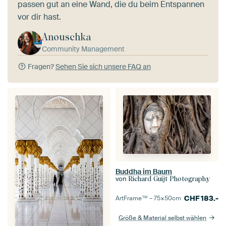
passen gut an eine Wand, die du beim Entspannen
vor dir hast.
Anouschka
Community Management
Fragen?
Sehen Sie sich unsere FAQ an
Buddha im Baum
von
Richard Guijt Photography
CHF
183.-
ArtFrame™ –
75×50
cm
Größe & Material selbst wählen