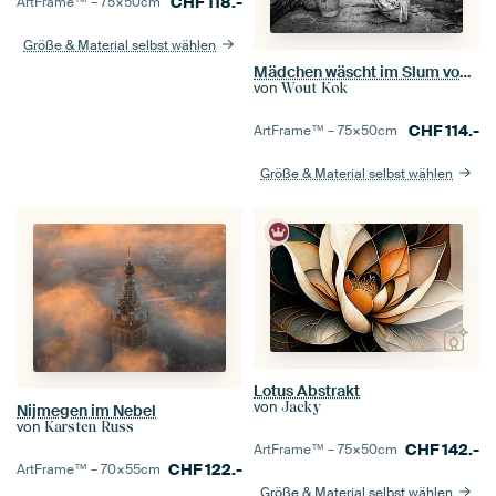
CHF
118.-
ArtFrame™ –
75×50
cm
Größe & Material selbst wählen
Mädchen wäscht im Slum von Varanasi in Indien
von
Wout Kok
CHF
114.-
ArtFrame™ –
75×50
cm
Größe & Material selbst wählen
Lotus Abstrakt
von
Jacky
Nijmegen im Nebel
von
Karsten Russ
CHF
142.-
ArtFrame™ –
75×50
cm
CHF
122.-
ArtFrame™ –
70×55
cm
Größe & Material selbst wählen