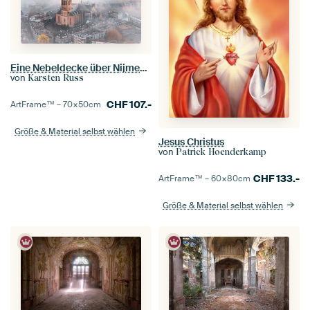
Eine Nebeldecke über Nijmegen
von
Karsten Russ
CHF
107.-
ArtFrame™ –
70×50
cm
Größe & Material selbst wählen
Jesus Christus
von
Patrick Hoenderkamp
CHF
133.-
ArtFrame™ –
60×80
cm
Größe & Material selbst wählen