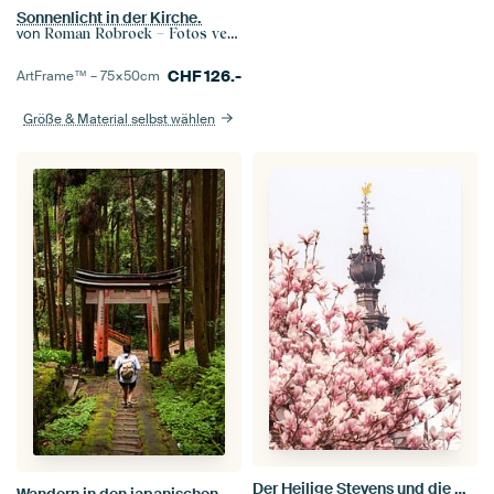
Sonnenlicht in der Kirche.
von
Roman Robroek – Fotos verlassener Gebäude
CHF
126.-
ArtFrame™ –
75×50
cm
Größe & Material selbst wählen
Der Heilige Stevens und die Magnolien's
Wandern in den japanischen Wäldern, Kyoto, Japan