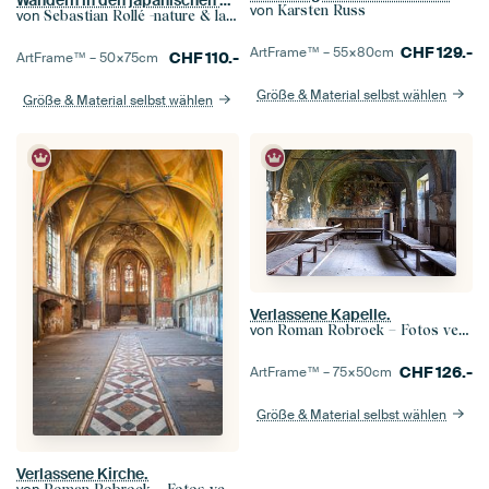
von
Karsten Russ
von
Sebastian Rollé -nature & landscape photography
CHF
129.-
ArtFrame™ –
55×80
cm
CHF
110.-
ArtFrame™ –
50×75
cm
Größe & Material selbst wählen
Größe & Material selbst wählen
Verlassene Kapelle.
von
Roman Robroek – Fotos verlassener Gebäude
CHF
126.-
ArtFrame™ –
75×50
cm
Größe & Material selbst wählen
Verlassene Kirche.