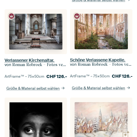
Schöne Verlassene Kapelle.
Verlassener Kirchenaltar.
von
Roman Robroek – Fotos verlassener Gebäude
von
Roman Robroek – Fotos verlassener Gebäude
CHF
126.-
ArtFrame™ –
75×50
cm
CHF
126.-
ArtFrame™ –
75×50
cm
Größe & Material selbst wählen
Größe & Material selbst wählen