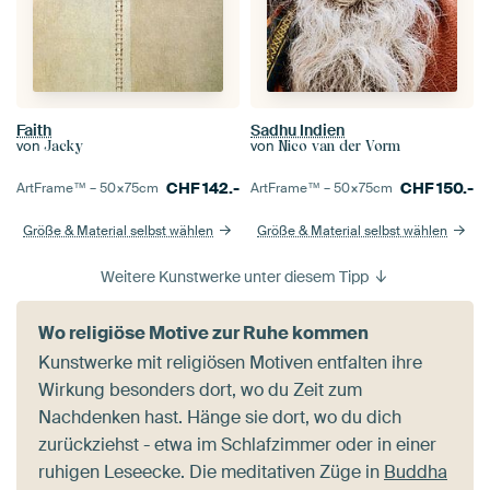
Faith
Sadhu Indien
von
von
Jacky
Nico van der Vorm
CHF
142.-
CHF
150.-
ArtFrame™ –
50×75
cm
ArtFrame™ –
50×75
cm
Größe & Material selbst wählen
Größe & Material selbst wählen
Weitere Kunstwerke unter diesem Tipp
Wo religiöse Motive zur Ruhe kommen
Kunstwerke mit religiösen Motiven entfalten ihre
Wirkung besonders dort, wo du Zeit zum
Nachdenken hast. Hänge sie dort, wo du dich
zurückziehst - etwa im Schlafzimmer oder in einer
ruhigen Leseecke. Die meditativen Züge in
Buddha