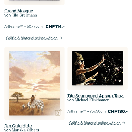
Grand Mosque
von
Tilo Grellmann
CHF
114.-
ArtFrame™ –
50×75
cm
Größe & Material selbst wählen
'Die Segnungen' Apsara-Tanz in Kambodscha.
von
Michael Klinkhamer
CHF
130.-
ArtFrame™ –
75×50
cm
Größe & Material selbst wählen
Der Gute Hirte
von
Mariska Gilbers