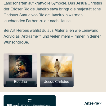
Landschaften auf kraftvolle Symbole. Das
Jesus/Christus
der Erlöser Rio de Janeiro
etwa bringt die majestätische
Christus-Statue von Rio de Janeiro in warmen,
leuchtenden Farben zu dir nach Hause.
Bei Art Heroes wählst du aus Materialien wie
Leinwand
,
Acrylglas
,
ArtFrame™
und vielen mehr - immer in deiner
Wunschgröße.
Buddha
Jesus Christus
Anzeige
Filtern
5'000+ Ergebnisse