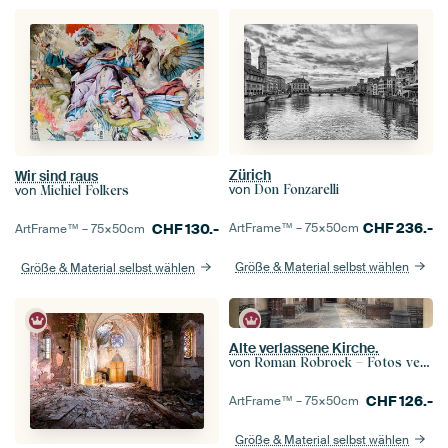
Zürich
Wir sind raus
von
Don Fonzarelli
von
Michiel Folkers
CHF
236.-
ArtFrame™ –
75×50
cm
CHF
130.-
ArtFrame™ –
75×50
cm
Größe & Material selbst wählen
Größe & Material selbst wählen
Alte verlassene Kirche.
von
Roman Robroek – Fotos verlassener Gebäude
CHF
126.-
ArtFrame™ –
75×50
cm
Größe & Material selbst wählen