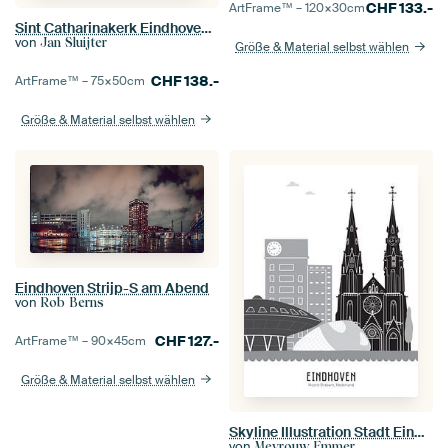
CHF
133.-
ArtFrame™ –
120×30
cm
Sint Catharinakerk Eindhoven GLOW 2017
von
Jan Sluijter
Größe & Material selbst wählen
CHF
138.-
ArtFrame™ –
75×50
cm
Größe & Material selbst wählen
Eindhoven Strijp-S am Abend
von
Rob Berns
CHF
127.-
ArtFrame™ –
90×45
cm
Größe & Material selbst wählen
Skyline Illustration Stadt Eindhoven schwarz-weiß-grau
von
Mevrouw Emmer