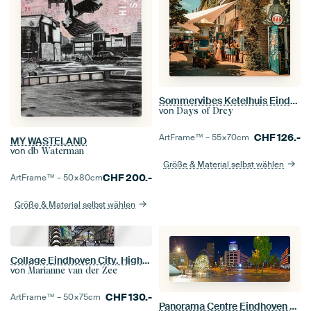
Sommervibes Ketelhuis Eindhoven
von
Days of Drey
CHF
126.-
ArtFrame™ –
55×70
cm
MY WASTELAND
von
db Waterman
Größe & Material selbst wählen
CHF
200.-
ArtFrame™ –
50×80
cm
Größe & Material selbst wählen
Collage Eindhoven City. Highlights der Stadt.
von
Marianne van der Zee
CHF
130.-
ArtFrame™ –
50×75
cm
Panorama Centre Eindhoven bei Nacht