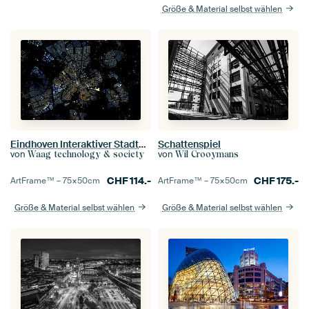
Größe & Material selbst wählen
Eindhoven Interaktiver Stadtplan
Schattenspiel
von
von
Waag technology & society
Wil Crooymans
CHF
114.-
CHF
175.-
ArtFrame™ –
75×50
cm
ArtFrame™ –
75×50
cm
Größe & Material selbst wählen
Größe & Material selbst wählen