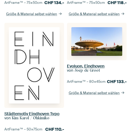
CHF
134.-
CHF
118.-
ArtFrame™ –
75×50
cm
ArtFrame™ –
75×50
cm
Größe & Material selbst wählen
Größe & Material selbst wählen
Evoluon, Eindhoven
von
Joep de Groot
CHF
133.-
ArtFrame™ –
80×45
cm
Größe & Material selbst wählen
Städtemotiv Eindhoven Typo
von
Kim Karol / Ohkimiko
CHF
110.-
ArtFrame™ –
50×75
cm