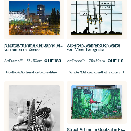
Nachtaufnahme der Bahngleise, des PSV-Stadions und des Hartje New York-Gebäudes in Eindhoven
Arbeiten, während ich warte
von
von
Anton de Zeeuw
Affect Fotografie
CHF
123.-
CHF
118.-
ArtFrame™ –
75×50
cm
ArtFrame™ –
75×50
cm
Größe & Material selbst wählen
Größe & Material selbst wählen
Street Art mit in Quetzal in Eindhoven Nordbrabant