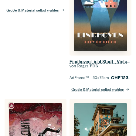
Größe & Material selbst wählen
Eindhoven Licht Stadt - Vintage-Poster
von
Roger VDB
CHF
123.-
ArtFrame™ –
50×75
cm
Größe & Material selbst wählen