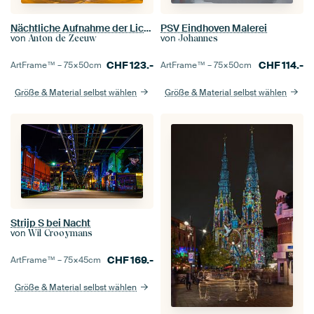
Nächtliche Aufnahme der Lichttoren in Eindhoven
PSV Eindhoven Malerei
von
von
Anton de Zeeuw
Johannes
CHF
123.-
CHF
114.-
ArtFrame™ –
75×50
cm
ArtFrame™ –
75×50
cm
Größe & Material selbst wählen
Größe & Material selbst wählen
Strijp S bei Nacht
von
Wil Crooymans
CHF
169.-
ArtFrame™ –
75×45
cm
Größe & Material selbst wählen