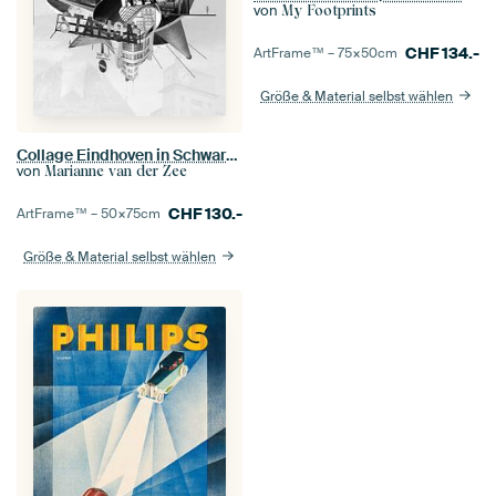
von
My Footprints
CHF
134.-
ArtFrame™ –
75×50
cm
Größe & Material selbst wählen
Collage Eindhoven in Schwarz-Weiß
von
Marianne van der Zee
CHF
130.-
ArtFrame™ –
50×75
cm
Größe & Material selbst wählen