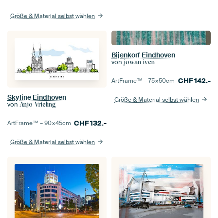
Größe & Material selbst wählen
Bijenkorf Eindhoven
von
jowan iven
CHF
142.-
ArtFrame™ –
75×50
cm
Skyline Eindhoven
Größe & Material selbst wählen
von
Anjo Vrieling
CHF
132.-
ArtFrame™ –
90×45
cm
Größe & Material selbst wählen