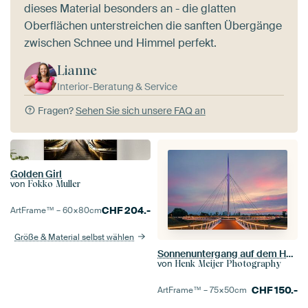
dieses Material besonders an - die glatten
Oberflächen unterstreichen die sanften Übergänge
zwischen Schnee und Himmel perfekt.
Lianne
Interior-Beratung & Service
Fragen?
Sehen Sie sich unsere FAQ an
Golden Girl
von
Fokko Muller
CHF
204.-
ArtFrame™ –
60×80
cm
Größe & Material selbst wählen
Sonnenuntergang auf dem Hovenring
von
Henk Meijer Photography
CHF
150.-
ArtFrame™ –
75×50
cm