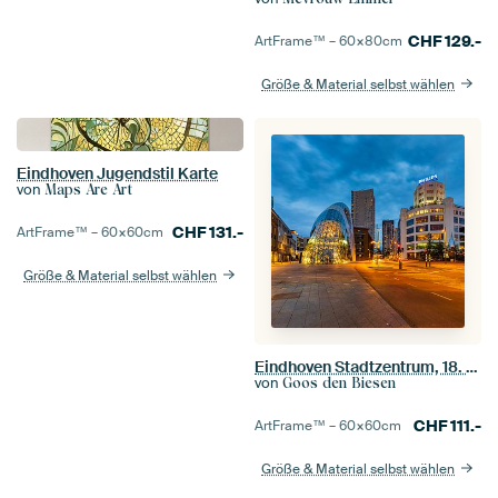
CHF
129.-
ArtFrame™ –
60×80
cm
Größe & Material selbst wählen
Eindhoven Jugendstil Karte
von
Maps Are Art
CHF
131.-
ArtFrame™ –
60×60
cm
Größe & Material selbst wählen
Eindhoven Stadtzentrum, 18. Septemberplein-Abendfotografie
von
Goos den Biesen
CHF
111.-
ArtFrame™ –
60×60
cm
Größe & Material selbst wählen