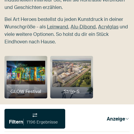
und Geschichten erzählen.
Bei Art Heroes bestellst du jeden Kunstdruck in deiner
Wunschgröße - als
Leinwand
,
Alu-Dibond
,
Acrylglas
und
viele weitere Optionen. So holst du dir ein Stück
Eindhoven nach Hause.
GLOW Festival
Strijp-S
Anzeige
Filtern
1'196 Ergebnisse