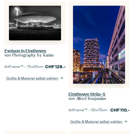
Evoluon in Eindhoven
von
Photography by Karim
CHF
128.-
ArtFrame™ –
75×50
cm
Größe & Material selbst wählen
Eindhoven Strijp-S
von
Alfred Benjamins
CHF
110.-
ArtFrame™ –
50×75
cm
Größe & Material selbst wählen