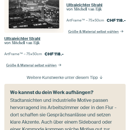
Ultraleichter Strahl
von
Mitchell van Eijk
CHF
118.-
ArtFrame™ –
75×50
cm
Größe & Material selbst wählen
Ultraleichter Strahl
von
Mitchell van Eijk
CHF
118.-
ArtFrame™ –
75×50
cm
Größe & Material selbst wählen
Weitere Kunstwerke unter diesem Tipp
Wo kannst du dein Werk aufhängen?
Stadtansichten und industrielle Motive passen
hervorragend ins Arbeitszimmer oder in den Flur -
dort schaffen sie Gesprächsanlässe und setzen
klare Akzente. Auch über einem Sideboard oder
einer Kommode kommen solche Motive gut zur