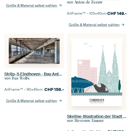
von
Anton de Zeeuw
Größe & Material selbst wählen
CHF
149.-
ArtFrame™ –
105×40
cm
Größe & Material selbst wählen
Strijp-S Eindhoven - Bau Anton für die Renovierung
von
Bas Wolfs
CHF
156.-
ArtFrame™ –
90×45
cm
Größe & Material selbst wählen
Skyline-Illustration der Stadt Eindhoven in Farbe
von
Mevrouw Emmer