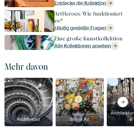
Entdecke die Kollektion
ArtHeroes: Wie funktioniert
es?
Häufig gestellte Fragen
Eine große Kunstkollektion
Alle Kollektionen ansehen
Mehr davon
Architektur
Architektur
Street Art
e