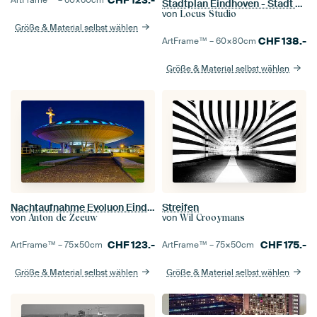
Stadtplan Eindhoven - Stadt - Light Version - Karte
von
Locus Studio
Größe & Material selbst wählen
CHF
138.-
ArtFrame™ –
60×80
cm
Größe & Material selbst wählen
Nachtaufnahme Evoluon Eindhoven
Streifen
von
von
Anton de Zeeuw
Wil Crooymans
CHF
123.-
CHF
175.-
ArtFrame™ –
75×50
cm
ArtFrame™ –
75×50
cm
Größe & Material selbst wählen
Größe & Material selbst wählen