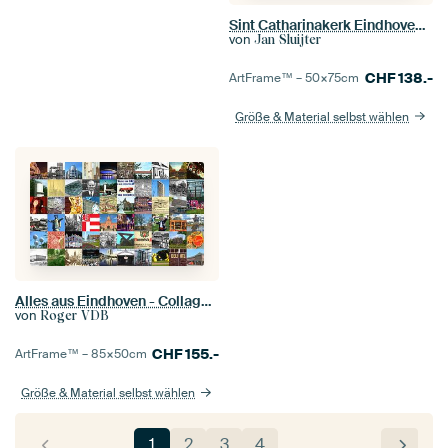
Sint Catharinakerk Eindhoven GLOW 2017
von
Jan Sluijter
CHF
138.-
ArtFrame™ –
50×75
cm
Größe & Material selbst wählen
Alles aus Eindhoven - Collage aus typischen Bildern der Stadt und der Geschichte
von
Roger VDB
CHF
155.-
ArtFrame™ –
85×50
cm
Größe & Material selbst wählen
1
2
3
4
…