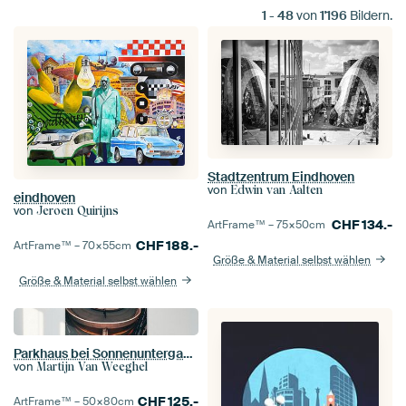
1
-
48
von
1'196
Bildern.
Stadtzentrum Eindhoven
von
Edwin van Aalten
eindhoven
von
Jeroen Quirijns
CHF
134.-
ArtFrame™ –
75×50
cm
CHF
188.-
ArtFrame™ –
70×55
cm
Größe & Material selbst wählen
Größe & Material selbst wählen
Parkhaus bei Sonnenuntergang in Eindhoven
von
Martijn Van Weeghel
CHF
125.-
ArtFrame™ –
50×80
cm