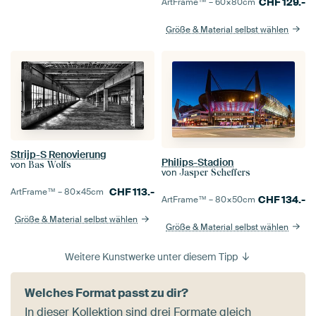
CHF
129.-
ArtFrame™ –
60×80
cm
Größe & Material selbst wählen
Strijp-S Renovierung
Philips-Stadion
von
Bas Wolfs
von
Jasper Scheffers
CHF
113.-
ArtFrame™ –
80×45
cm
CHF
134.-
ArtFrame™ –
80×50
cm
Größe & Material selbst wählen
Größe & Material selbst wählen
Weitere Kunstwerke unter diesem Tipp
Welches Format passt zu dir?
In dieser Kollektion sind drei Formate gleich