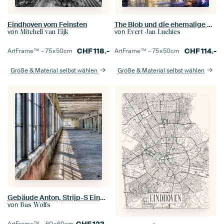
Eindhoven vom Feinsten
The Blob und die ehemalige Phillips Hauptsitz im Zentrum von Eindhoven, Niederlande
von
von
Mitchell van Eijk
Evert Jan Luchies
CHF
118.-
CHF
114.-
ArtFrame™ –
75×50
cm
ArtFrame™ –
75×50
cm
Größe & Material selbst wählen
Größe & Material selbst wählen
Gebäude Anton, Strijp-S Eindhoven
von
Bas Wolfs
CHF
123.-
ArtFrame™ –
60×60
cm