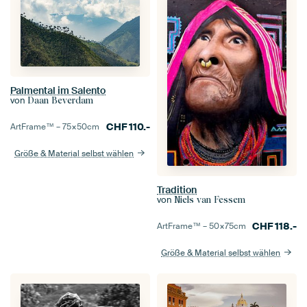
Palmental im Salento
von
Daan Beverdam
CHF
110.-
ArtFrame™ –
75×50
cm
Größe & Material selbst wählen
Tradition
von
Niels van Fessem
CHF
118.-
ArtFrame™ –
50×75
cm
Größe & Material selbst wählen