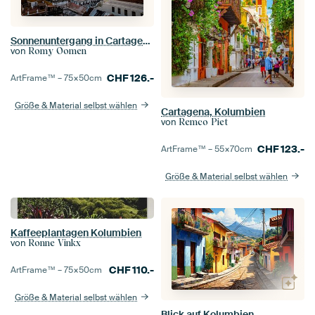
Sonnenuntergang in Cartagena Kolumbien
von
Romy Oomen
CHF
126.-
ArtFrame™ –
75×50
cm
Größe & Material selbst wählen
Cartagena, Kolumbien
von
Remco Piet
CHF
123.-
ArtFrame™ –
55×70
cm
Größe & Material selbst wählen
Kaffeeplantagen Kolumbien
von
Ronne Vinkx
CHF
110.-
ArtFrame™ –
75×50
cm
Größe & Material selbst wählen
Blick auf Kolumbien