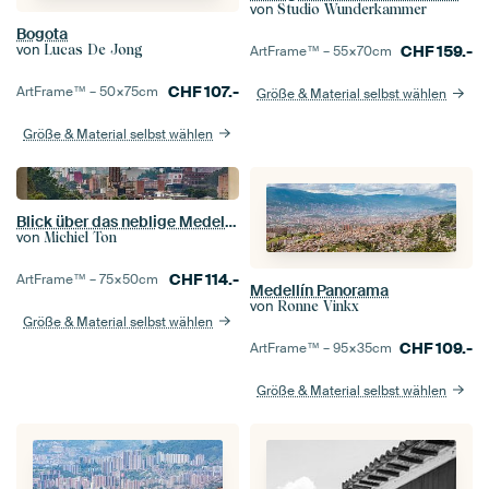
von
Studio Wunderkammer
Bogota
von
Lucas De Jong
CHF
159.-
ArtFrame™ –
55×70
cm
CHF
107.-
ArtFrame™ –
50×75
cm
Größe & Material selbst wählen
Größe & Material selbst wählen
Blick über das neblige Medellin - Kolumbien
von
Michiel Ton
CHF
114.-
ArtFrame™ –
75×50
cm
Medellín Panorama
von
Ronne Vinkx
Größe & Material selbst wählen
CHF
109.-
ArtFrame™ –
95×35
cm
Größe & Material selbst wählen