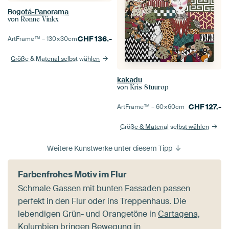
Bogotá-Panorama
von
Ronne Vinkx
CHF
136.-
ArtFrame™ –
130×30
cm
Größe & Material selbst wählen
kakadu
von
Kris Stuurop
CHF
127.-
ArtFrame™ –
60×60
cm
Größe & Material selbst wählen
Weitere Kunstwerke unter diesem Tipp
Farbenfrohes Motiv im Flur
Schmale Gassen mit bunten Fassaden passen
perfekt in den Flur oder ins Treppenhaus. Die
lebendigen Grün- und Orangetöne in
Cartagena,
Kolumbien
bringen Bewegung in