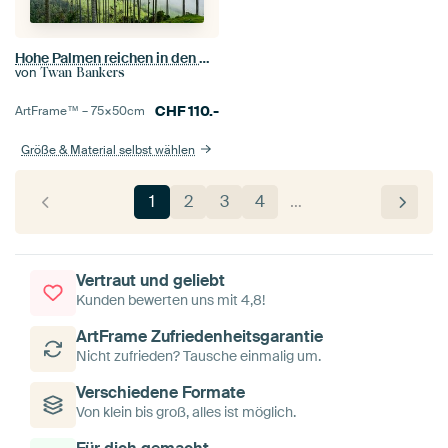
Hohe Palmen reichen in den Nebel, im Cocora-Tal in Kolumbien.
von
Twan Bankers
CHF
110.-
ArtFrame™ –
75×50
cm
Größe & Material selbst wählen
1
2
3
4
…
Vertraut und geliebt
Kunden bewerten uns mit 4,8!
ArtFrame Zufriedenheitsgarantie
Nicht zufrieden? Tausche einmalig um.
Verschiedene Formate
Von klein bis groß, alles ist möglich.