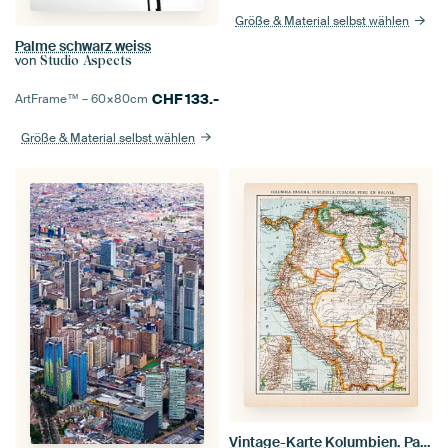
Größe & Material selbst wählen
Palme schwarz weiss
von
Studio Aspects
CHF
133.-
ArtFrame™ –
60×80
cm
Größe & Material selbst wählen
Vintage-Karte Kolumbien. Panama, Venezuela, Ecuador, Peru und Bolivien