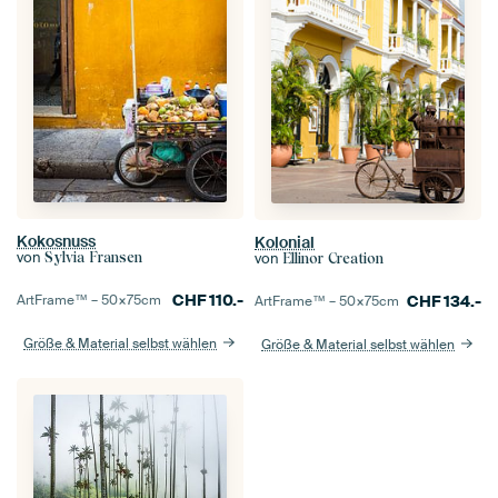
Kokosnuss
Kolonial
von
Sylvia Fransen
von
Ellinor Creation
CHF
110.-
ArtFrame™ –
50×75
cm
CHF
134.-
ArtFrame™ –
50×75
cm
Größe & Material selbst wählen
Größe & Material selbst wählen