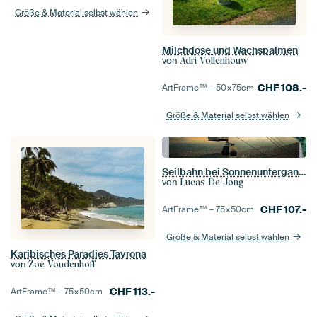
Größe & Material selbst wählen
Milchdose und Wachspalmen
von
Adri Vollenhouw
CHF
108.-
ArtFrame™ –
50×75
cm
Größe & Material selbst wählen
Seilbahn bei Sonnenuntergang in Medellín
von
Lucas De Jong
CHF
107.-
ArtFrame™ –
75×50
cm
Größe & Material selbst wählen
Karibisches Paradies Tayrona
von
Zoe Vondenhoff
CHF
113.-
ArtFrame™ –
75×50
cm