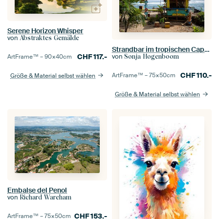
Serene Horizon Whisper
von
Abstraktes Gemälde
Strandbar im tropischen Capurganá Kolumbien
CHF
117.-
von
ArtFrame™ –
90×40
cm
Sonja Hogenboom
CHF
110.-
ArtFrame™ –
75×50
cm
Größe & Material selbst wählen
Größe & Material selbst wählen
Embalse del Penol
von
Richard Wareham
CHF
153.-
ArtFrame™ –
75×50
cm