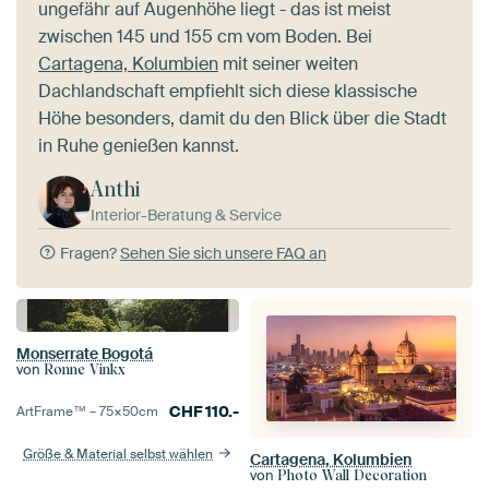
ungefähr auf Augenhöhe liegt - das ist meist
zwischen 145 und 155 cm vom Boden. Bei
Cartagena, Kolumbien
mit seiner weiten
Dachlandschaft empfiehlt sich diese klassische
Höhe besonders, damit du den Blick über die Stadt
in Ruhe genießen kannst.
Anthi
Interior-Beratung & Service
Fragen?
Sehen Sie sich unsere FAQ an
Monserrate Bogotá
von
Ronne Vinkx
CHF
110.-
ArtFrame™ –
75×50
cm
Größe & Material selbst wählen
Cartagena, Kolumbien
von
Photo Wall Decoration