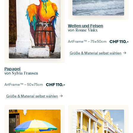
Wellen und Felsen
von
Ronne Vinkx
CHF
110.-
ArtFrame™ –
75×50
cm
Größe & Material selbst wählen
Papagei
von
Sylvia Fransen
CHF
110.-
ArtFrame™ –
50×75
cm
Größe & Material selbst wählen