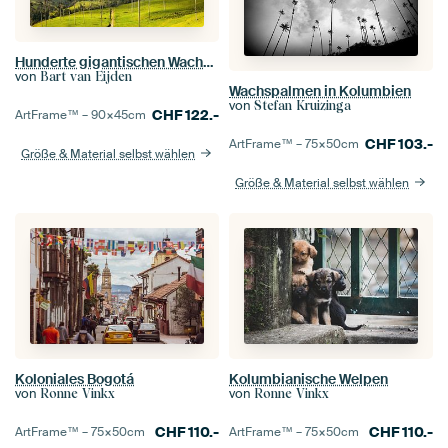
Hunderte gigantischen Wachspalmen, im Nationalpark Valle de Cocora, Kolumbien
von
Bart van Eijden
Wachspalmen in Kolumbien
von
Stefan Kruizinga
CHF
122.-
ArtFrame™ –
90×45
cm
CHF
103.-
ArtFrame™ –
75×50
cm
Größe & Material selbst wählen
Größe & Material selbst wählen
Koloniales Bogotá
Kolumbianische Welpen
von
von
Ronne Vinkx
Ronne Vinkx
CHF
110.-
CHF
110.-
ArtFrame™ –
75×50
cm
ArtFrame™ –
75×50
cm