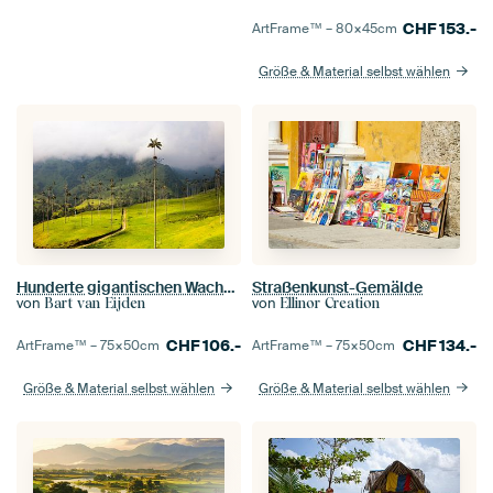
CHF
153.-
ArtFrame™ –
80×45
cm
Größe & Material selbst wählen
Straßenkunst-Gemälde
Hunderte gigantischen Wachspalmen, im Nationalpark Valle de Cocora, Kolumbien
von
von
Ellinor Creation
Bart van Eijden
CHF
134.-
CHF
106.-
ArtFrame™ –
75×50
cm
ArtFrame™ –
75×50
cm
Größe & Material selbst wählen
Größe & Material selbst wählen