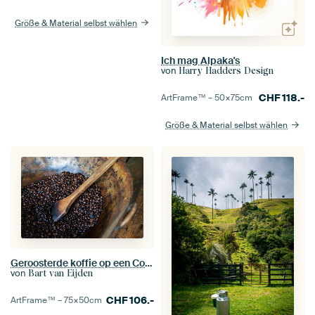
Größe & Material selbst wählen
Ich mag Alpaka's
von
Harry Hadders Design
CHF
118.-
ArtFrame™ –
50×75
cm
Größe & Material selbst wählen
Geroosterde koffie op een Colombiaanse koffieplantage
von
Bart van Eijden
CHF
106.-
ArtFrame™ –
75×50
cm