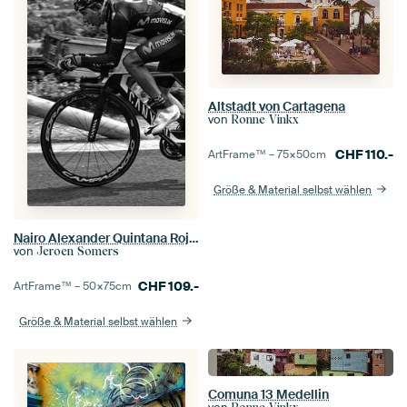
Altstadt von Cartagena
von
Ronne Vinkx
CHF
110.-
ArtFrame™ –
75×50
cm
Größe & Material selbst wählen
Nairo Alexander Quintana Rojas, Tour de France 2016
von
Jeroen Somers
CHF
109.-
ArtFrame™ –
50×75
cm
Größe & Material selbst wählen
Comuna 13 Medellin