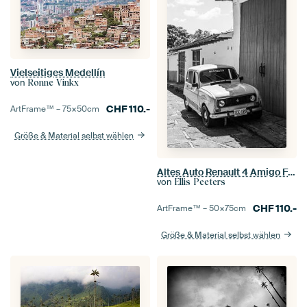
Vielseitiges Medellín
von
Ronne Vinkx
CHF
110.-
ArtFrame™ –
75×50
cm
Größe & Material selbst wählen
Altes Auto Renault 4 Amigo Fiel in Kolumbien | Südamerika
von
Ellis Peeters
CHF
110.-
ArtFrame™ –
50×75
cm
Größe & Material selbst wählen