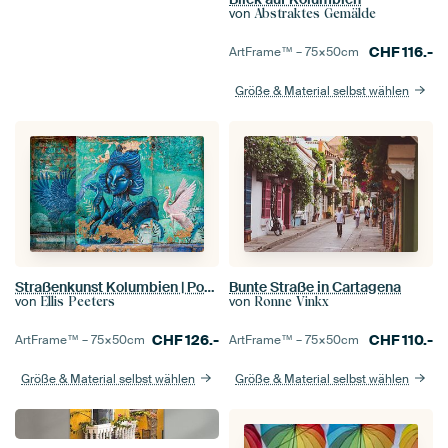
von
Abstraktes Gemälde
CHF
116.-
ArtFrame™ –
75×50
cm
Größe & Material selbst wählen
Straßenkunst Kolumbien | Portrait Frau in Blau
Bunte Straße in Cartagena
von
von
Ellis Peeters
Ronne Vinkx
CHF
126.-
CHF
110.-
ArtFrame™ –
75×50
cm
ArtFrame™ –
75×50
cm
Größe & Material selbst wählen
Größe & Material selbst wählen