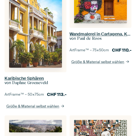
Wandmalerei in Cartagena, Kolumbien
von
Paul de Roos
CHF
110.-
ArtFrame™ –
75×50
cm
Größe & Material selbst wählen
Karibische Sphären
von
Daphne Groeneveld
CHF
113.-
ArtFrame™ –
50×75
cm
Größe & Material selbst wählen