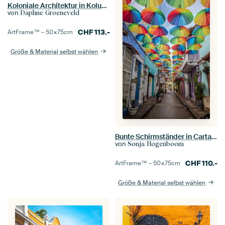
Koloniale Architektur in Kolumbien
von
Daphne Groeneveld
CHF
113.-
ArtFrame™ –
50×75
cm
Größe & Material selbst wählen
Bunte Schirmständer in Cartagena Kolumbien
von
Sonja Hogenboom
CHF
110.-
ArtFrame™ –
50×75
cm
Größe & Material selbst wählen