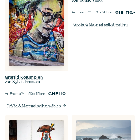
von
Ronne Vinkx
CHF
110.-
ArtFrame™ –
75×50
cm
Größe & Material selbst wählen
Graffiti Kolumbien
von
Sylvia Fransen
CHF
110.-
ArtFrame™ –
50×75
cm
Größe & Material selbst wählen