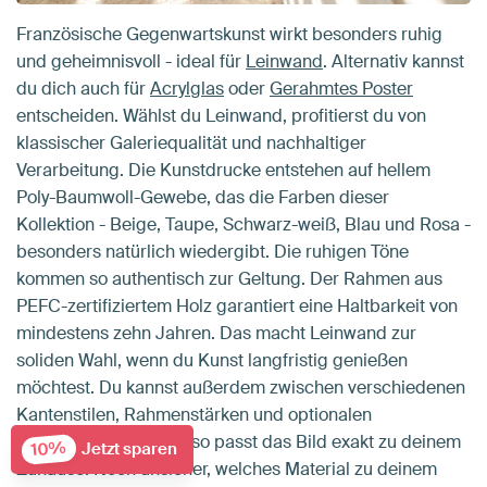
Französische Gegenwartskunst wirkt besonders ruhig
und geheimnisvoll - ideal für
Leinwand
. Alternativ kannst
du dich auch für
Acrylglas
oder
Gerahmtes Poster
entscheiden. Wählst du Leinwand, profitierst du von
klassischer Galeriequalität und nachhaltiger
Verarbeitung. Die Kunstdrucke entstehen auf hellem
Poly-Baumwoll-Gewebe, das die Farben dieser
Kollektion - Beige, Taupe, Schwarz-weiß, Blau und Rosa -
besonders natürlich wiedergibt. Die ruhigen Töne
kommen so authentisch zur Geltung. Der Rahmen aus
PEFC-zertifiziertem Holz garantiert eine Haltbarkeit von
mindestens zehn Jahren. Das macht Leinwand zur
soliden Wahl, wenn du Kunst langfristig genießen
möchtest. Du kannst außerdem zwischen verschiedenen
Kantenstilen, Rahmenstärken und optionalen
Holzrändern wählen - so passt das Bild exakt zu deinem
10%
Jetzt sparen
Zuhause. Noch unsicher, welches Material zu deinem