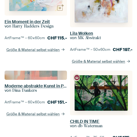
Ein Moment in der Zeit
von
Harry Hadders Design
Lila Wolken
CHF
115.-
von
ArtFrame™ –
60×60
cm
MK Abstrakt
CHF
197.-
ArtFrame™ –
50×60
cm
Größe & Material selbst wählen
Größe & Material selbst wählen
Moderne abstrakte Kunst in Pastellfarben. Rosa, Minze, zartes Gelb.
von
Dina Dankers
CHF
151.-
ArtFrame™ –
60×60
cm
Größe & Material selbst wählen
CHILD IN TIME
von
db Waterman