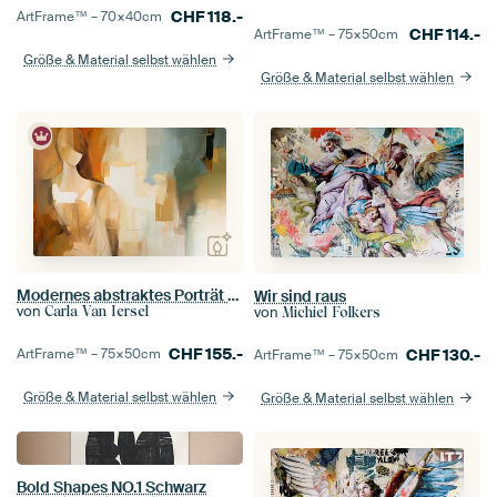
CHF
118.-
ArtFrame™ –
70×40
cm
CHF
114.-
ArtFrame™ –
75×50
cm
Größe & Material selbst wählen
Größe & Material selbst wählen
Modernes abstraktes Porträt in Erdtönen mit einem blauen Akzent.
Wir sind raus
von
Carla Van Iersel
von
Michiel Folkers
CHF
155.-
ArtFrame™ –
75×50
cm
CHF
130.-
ArtFrame™ –
75×50
cm
Größe & Material selbst wählen
Größe & Material selbst wählen
Bold Shapes NO.1 Schwarz