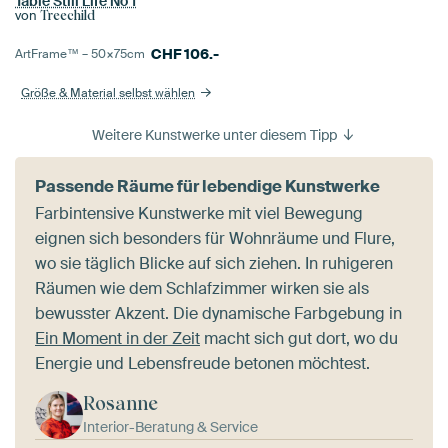
Table Still Life No 1
von
Treechild
CHF
106.-
ArtFrame™ –
50×75
cm
Größe & Material selbst wählen
Weitere Kunstwerke unter diesem Tipp
Passende Räume für lebendige Kunstwerke
Farbintensive Kunstwerke mit viel Bewegung
eignen sich besonders für Wohnräume und Flure,
wo sie täglich Blicke auf sich ziehen. In ruhigeren
Räumen wie dem Schlafzimmer wirken sie als
bewusster Akzent. Die dynamische Farbgebung in
Ein Moment in der Zeit
macht sich gut dort, wo du
Energie und Lebensfreude betonen möchtest.
Rosanne
Interior-Beratung & Service