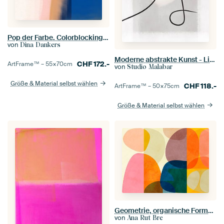
Pop der Farbe. Colorblocking in Pastell- und Neonfarben. Rosa, weiß, blau, gelb, terra
von
Dina Dankers
Moderne abstrakte Kunst - Linien 2
CHF
172.-
ArtFrame™ –
55×70
cm
von
Studio Malabar
Größe & Material selbst wählen
CHF
118.-
ArtFrame™ –
50×75
cm
Größe & Material selbst wählen
Geometrie, organische Formen, fröhlich, sommerlich III
von
Ana Rut Bre