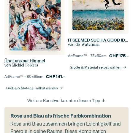
IT SEEMED SUCH A GOOD IDEA
von
db Waterman
CHF
175.-
ArtFrame™ –
75×50
cm
Über uns nur Himmel
von
Michiel Folkers
Größe & Material selbst wählen
CHF
141.-
ArtFrame™ –
60×65
cm
Größe & Material selbst wählen
Weitere Kunstwerke unter diesem Tipp
Rosa und Blau als frische Farbkombination
Rosa und Blau zusammen bringen Leichtigkeit und
Energie in deine Räume. Diese Kombination