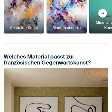
Minimali
Abstrakte Kunst
Modern abstrakt
Kun
Welches Material passt zur
französischen Gegenwartskunst?