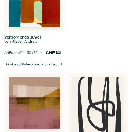
Verborgenes Juwel
von
Atelier Andrea
CHF
141.-
ArtFrame™ –
50×75
cm
Größe & Material selbst wählen