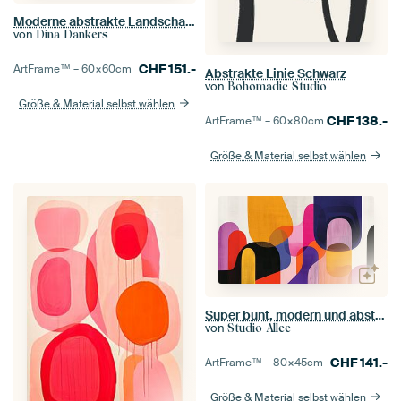
Moderne abstrakte Landschaft. Helles Lila, Senf, Ocker.
von
Dina Dankers
CHF
151.-
ArtFrame™ –
60×60
cm
Abstrakte Linie Schwarz
von
Bohomadic Studio
Größe & Material selbst wählen
CHF
138.-
ArtFrame™ –
60×80
cm
Größe & Material selbst wählen
Super bunt, modern und abstrakt
von
Studio Allee
CHF
141.-
ArtFrame™ –
80×45
cm
Größe & Material selbst wählen