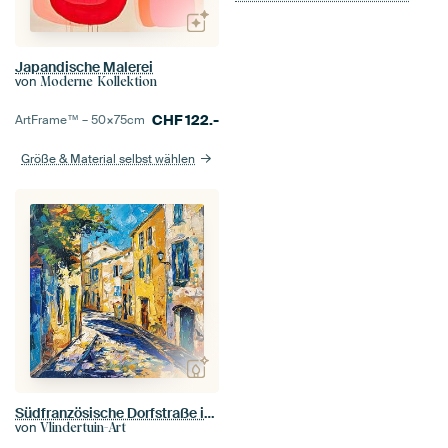
Japandische Malerei
von
Moderne Kollektion
CHF
122.-
ArtFrame™ –
50×75
cm
Größe & Material selbst wählen
Südfranzösische Dorfstraße im Sommer
von
Vlindertuin-Art