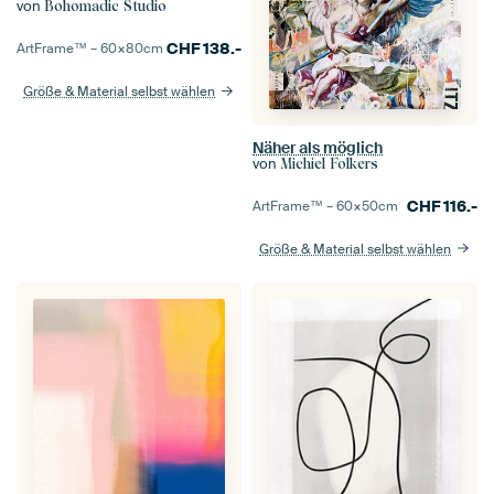
von
Bohomadic Studio
CHF
138.-
ArtFrame™ –
60×80
cm
Größe & Material selbst wählen
Näher als möglich
von
Michiel Folkers
CHF
116.-
ArtFrame™ –
60×50
cm
Größe & Material selbst wählen