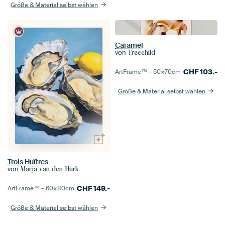
Größe & Material selbst wählen
Caramel
von
Treechild
CHF
103.-
ArtFrame™ –
50×70
cm
Größe & Material selbst wählen
Trois Huîtres
von
Marja van den Hurk
CHF
149.-
ArtFrame™ –
60×80
cm
Größe & Material selbst wählen