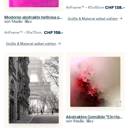
CHF
138.-
ArtFrame™ –
80×60
cm
Moderne abstrakte hellrosa und terra
Größe & Material selbst wählen
von
Studio Allee
CHF
159.-
ArtFrame™ –
55×70
cm
Größe & Material selbst wählen
Abstraktes Gemälde "Ein Hauch von Rot"
von
Studio Allee