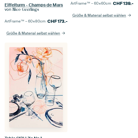
CHF
139.-
ArtFrame™ –
60×60
cm
Eiffelturm - Champs de Mars
von
Nico Geerlings
Größe & Material selbst wählen
CHF
173.-
ArtFrame™ –
60×80
cm
Größe & Material selbst wählen