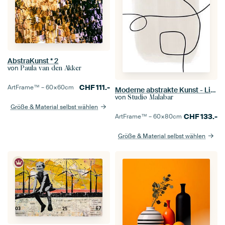
AbstraKunst * 2
von
Paula van den Akker
CHF
111.-
ArtFrame™ –
60×60
cm
Moderne abstrakte Kunst - Linien 1
von
Studio Malabar
Größe & Material selbst wählen
CHF
133.-
ArtFrame™ –
60×80
cm
Größe & Material selbst wählen