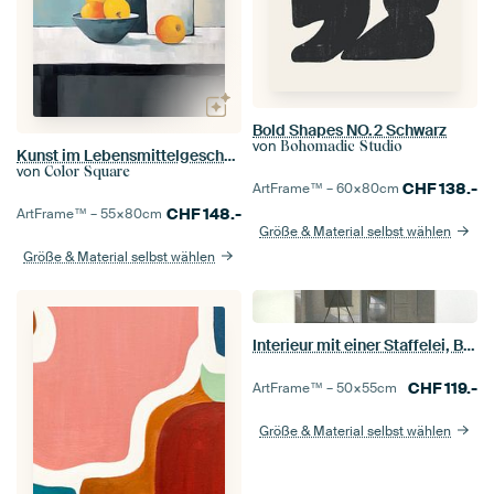
Bold Shapes NO.2 Schwarz
von
Bohomadic Studio
Kunst im Lebensmittelgeschäft
von
Color Square
CHF
138.-
ArtFrame™ –
60×80
cm
CHF
148.-
ArtFrame™ –
55×80
cm
Größe & Material selbst wählen
Größe & Material selbst wählen
Interieur mit einer Staffelei, Bredgade 25, Vilhelm Hammershøi
CHF
119.-
ArtFrame™ –
50×55
cm
Größe & Material selbst wählen