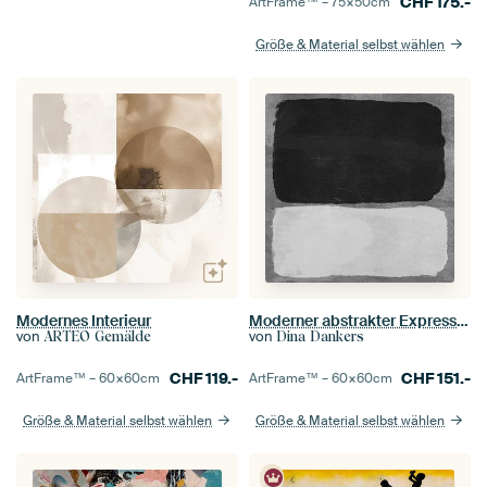
CHF
175.-
ArtFrame™ –
75×50
cm
Größe & Material selbst wählen
Modernes Interieur
Moderner abstrakter Expressionismus. Schwarz und weiß auf grau.
von
von
ARTEO Gemälde
Dina Dankers
CHF
119.-
CHF
151.-
ArtFrame™ –
60×60
cm
ArtFrame™ –
60×60
cm
Größe & Material selbst wählen
Größe & Material selbst wählen