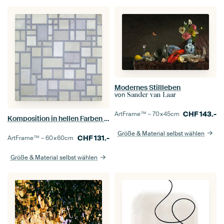
Modernes Stillleben
von
Sander van Laar
CHF
143.-
ArtFrame™ –
70×45
cm
Komposition in hellen Farben mit grauen Linien, Piet Mondrian
Größe & Material selbst wählen
CHF
131.-
ArtFrame™ –
60×60
cm
Größe & Material selbst wählen