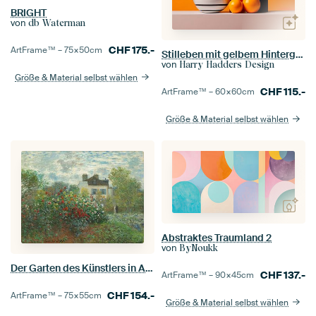
BRIGHT
von
db Waterman
CHF
175.-
ArtFrame™ –
75×50
cm
Stilleben mit gelbem Hintergrund
von
Harry Hadders Design
Größe & Material selbst wählen
CHF
115.-
ArtFrame™ –
60×60
cm
Größe & Material selbst wählen
Abstraktes Traumland 2
von
ByNoukk
Der Garten des Künstlers in Argenteuil - Eine Ecke des Gartens mit Dahlien, Claude Monet
CHF
137.-
ArtFrame™ –
90×45
cm
CHF
154.-
ArtFrame™ –
75×55
cm
Größe & Material selbst wählen