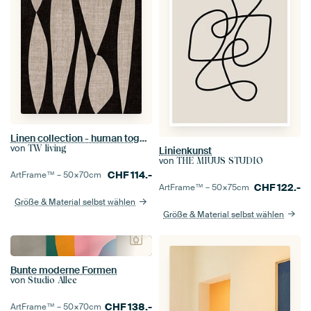
Linen collection - human together
von
TW living
Linienkunst
von
THE MIUUS STUDIO
CHF
114.-
ArtFrame™ –
50×70
cm
CHF
122.-
ArtFrame™ –
50×75
cm
Größe & Material selbst wählen
Größe & Material selbst wählen
Bunte moderne Formen
von
Studio Allee
CHF
138.-
ArtFrame™ –
50×70
cm