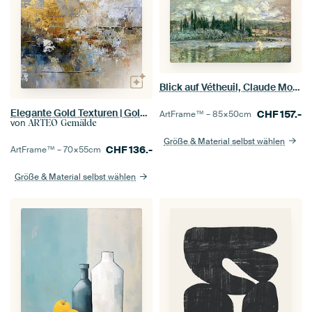
Blick auf Vétheuil, Claude Monet
Elegante Gold Texturen | Gold Abstrakt
CHF
157.-
ArtFrame™ –
85×50
cm
von
ARTEO Gemälde
Größe & Material selbst wählen
CHF
136.-
ArtFrame™ –
70×55
cm
Größe & Material selbst wählen