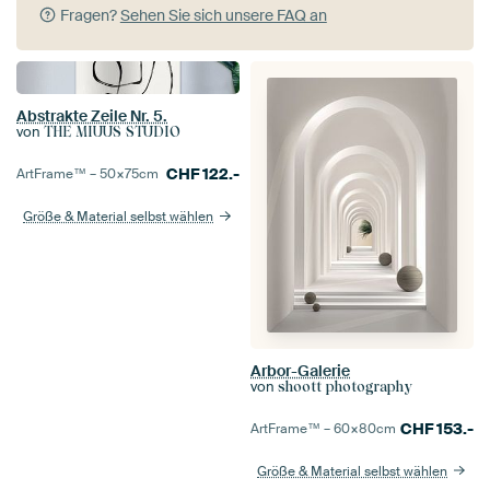
Fragen?
Sehen Sie sich unsere FAQ an
Abstrakte Zeile Nr. 5.
von
THE MIUUS STUDIO
CHF
122.-
ArtFrame™ –
50×75
cm
Größe & Material selbst wählen
Arbor-Galerie
von
shoott photography
CHF
153.-
ArtFrame™ –
60×80
cm
Größe & Material selbst wählen