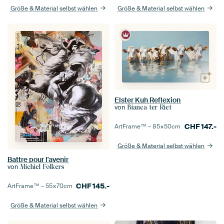
Größe & Material selbst wählen
Größe & Material selbst wählen
Elster Kuh Reflexion
von
Bianca ter Riet
CHF
147.-
ArtFrame™ –
85×50
cm
Größe & Material selbst wählen
Battre pour l'avenir
von
Michiel Folkers
CHF
145.-
ArtFrame™ –
55×70
cm
Größe & Material selbst wählen