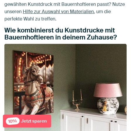
gewählten Kunstdruck mit Bauernhoftieren passt? Nutze
unseren
Hilfe zur Auswahl von Materialien
, um die
perfekte Wahl zu treffen.
Wie kombinierst du Kunstdrucke mit
Bauernhoftieren in deinem Zuhause?
Jetzt sparen
10%