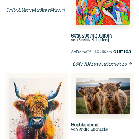
Größe & Material selbst wählen
Rote Kuh mit Tulpen
von
Vrolijk Schilderij
CHF
103.-
ArtFrame™ –
60×60
cm
Größe & Material selbst wählen
Hochlandrind
von
Andre Michaelis