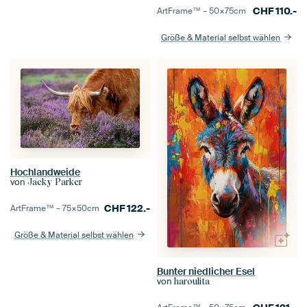
CHF
110.-
ArtFrame™ –
50×75
cm
Größe & Material selbst wählen
Hochlandweide
von
Jacky Parker
CHF
122.-
ArtFrame™ –
75×50
cm
Größe & Material selbst wählen
Bunter niedlicher Esel
von
haroulita