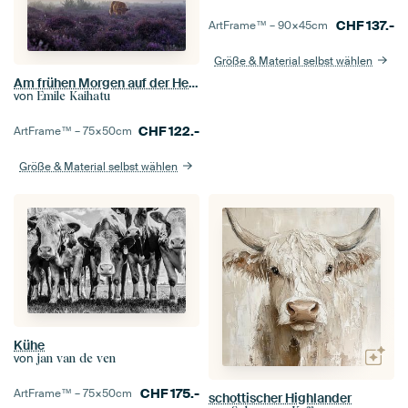
CHF
137.-
ArtFrame™ –
90×45
cm
Größe & Material selbst wählen
Am frühen Morgen auf der Heide
von
Emile Kaihatu
CHF
122.-
ArtFrame™ –
75×50
cm
Größe & Material selbst wählen
Kühe
von
jan van de ven
CHF
175.-
ArtFrame™ –
75×50
cm
schottischer Highlander