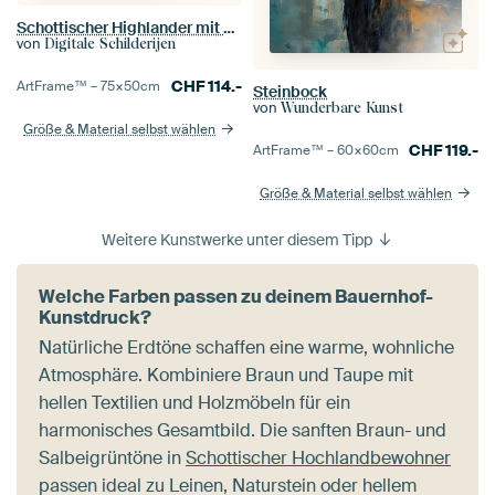
Schottischer Highlander mit dunklem Rücken
von
Digitale Schilderijen
CHF
114.-
ArtFrame™ –
75×50
cm
Steinbock
von
Wunderbare Kunst
Größe & Material selbst wählen
CHF
119.-
ArtFrame™ –
60×60
cm
Größe & Material selbst wählen
Weitere Kunstwerke unter diesem Tipp
Welche Farben passen zu deinem Bauernhof-
Kunstdruck?
Natürliche Erdtöne schaffen eine warme, wohnliche
Atmosphäre. Kombiniere Braun und Taupe mit
hellen Textilien und Holzmöbeln für ein
harmonisches Gesamtbild. Die sanften Braun- und
Salbeigrüntöne in
Schottischer Hochlandbewohner
passen ideal zu Leinen, Naturstein oder hellem