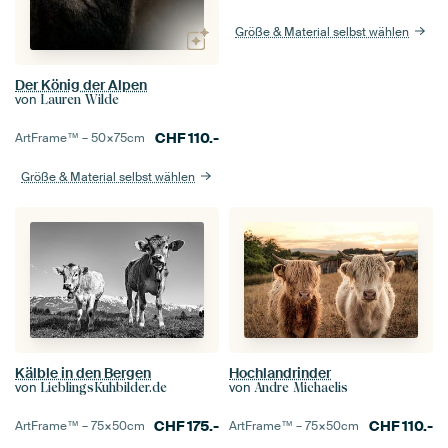
Größe & Material selbst wählen
Der König der Alpen
von
Lauren Wilde
CHF
110.-
ArtFrame™ –
50×75
cm
Größe & Material selbst wählen
Kälble in den Bergen
Hochlandrinder
von
von
LieblingsKuhbilder.de
Andre Michaelis
CHF
175.-
CHF
110.-
ArtFrame™ –
75×50
cm
ArtFrame™ –
75×50
cm