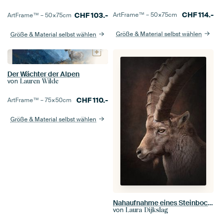
CHF
114.-
ArtFrame™ –
50×75
cm
CHF
103.-
ArtFrame™ –
50×75
cm
Größe & Material selbst wählen
Größe & Material selbst wählen
Der Wächter der Alpen
von
Lauren Wilde
CHF
110.-
ArtFrame™ –
75×50
cm
Größe & Material selbst wählen
Nahaufnahme eines Steinbockmännchens | fineart photography
von
Laura Dijkslag