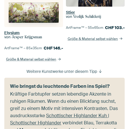
Stier
von
Vrolijk Schilderij
CHF
103.-
ArtFrame™ –
55×65
cm
Elysium
von
Jesper Krijgsman
Größe & Material selbst wählen
CHF
146.-
ArtFrame™ –
85×35
cm
Größe & Material selbst wählen
Weitere Kunstwerke unter diesem Tipp
Wie bringst du leuchtende Farben ins Spiel?
Kräftige Farbtupfer setzen lebendige Akzente in
ruhigen Räumen. Wenn du einen Blickfang suchst,
greif zu einem Motiv mit intensiven Kontrasten. Das
ausdrucksstarke
Schottischer Highlander Kuh |
Schottischer Highlander
verbindet Blau, Terrakotta