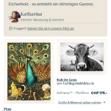
Eichenholz - so entsteht ein stimmiges Ganzes.
Katharina
Interior-Beratung & Service
Fragen?
Sehen Sie sich unsere FAQ an
Kuh im Gras
von
LieblingsKuhbilder.de
CHF
175.-
ArtFrame™ –
75×50
cm
Größe & Material selbst wählen
Pfau