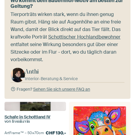
Wo kommt dein Bauernhof-Motiv am besten zur
Geltung?
Tierporträts wirken stark, wenn du ihnen genug
Raum gibst. Häng sie auf Augenhöhe an eine freie
Wand, damit der Blick direkt auf das Tier fällt. Das
kraftvolle Porträt
Schottischer Hochlandbewohner
entfaltet seine Wirkung besonders gut über einer
Sitzecke oder im Flur - dort, wo du täglich daran
vorbeikommst.
Anthi
Interior-Beratung & Service
Fragen?
Sehen Sie sich unsere FAQ an
Schafe in Schottland IV
von
fromkevin
CHF
130.-
ArtFrame™ –
50×70
cm