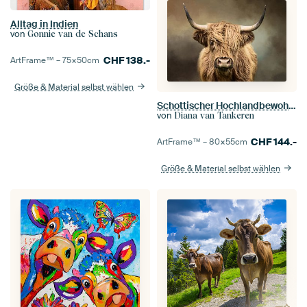
Alltag in Indien
von
Gonnie van de Schans
CHF
138.-
ArtFrame™ –
75×50
cm
Größe & Material selbst wählen
Schottischer Hochlandbewohner
von
Diana van Tankeren
CHF
144.-
ArtFrame™ –
80×55
cm
Größe & Material selbst wählen