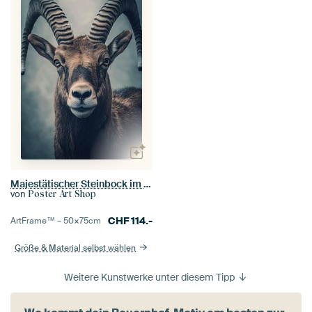
Majestätischer Steinbock im Fokus
von
Poster Art Shop
CHF
114.-
ArtFrame™ –
50×75
cm
Größe & Material selbst wählen
Weitere Kunstwerke unter diesem Tipp