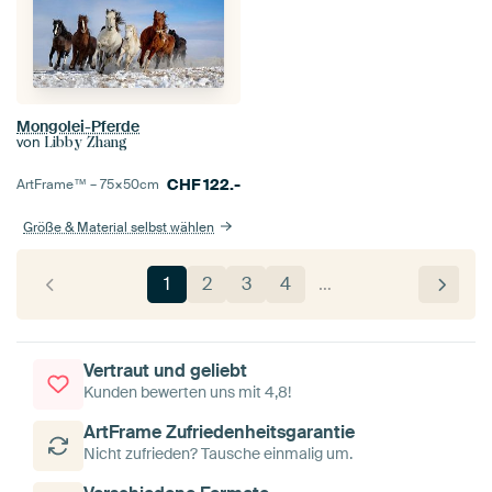
Mongolei-Pferde
von
Libby Zhang
CHF
122.-
ArtFrame™ –
75×50
cm
Größe & Material selbst wählen
1
2
3
4
…
Vertraut und geliebt
Kunden bewerten uns mit 4,8!
ArtFrame Zufriedenheitsgarantie
Nicht zufrieden? Tausche einmalig um.