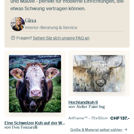
und Mauve - perfekt für moderne Einrichtungen, die
etwas Schwung vertragen können.
Gina
Interior-Beratung & Service
Fragen?
Sehen Sie sich unsere FAQ an
Hochlandkuh II
von
Atelier Paint-Ing
CHF
137.-
ArtFrame™ –
70×50
cm
Eine Schweizer Kuh auf der Wiese in der Nähe des Pfannenstiels bei Zürich.
von
Don Fonzarelli
Größe & Material selbst wählen