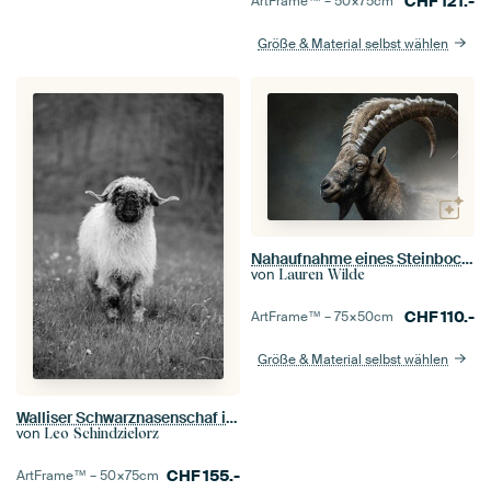
CHF
121.-
ArtFrame™ –
50×75
cm
Größe & Material selbst wählen
Nahaufnahme eines Steinbocks
von
Lauren Wilde
CHF
110.-
ArtFrame™ –
75×50
cm
Größe & Material selbst wählen
Walliser Schwarznasenschaf in schwarz/weiß
von
Leo Schindzielorz
CHF
155.-
ArtFrame™ –
50×75
cm