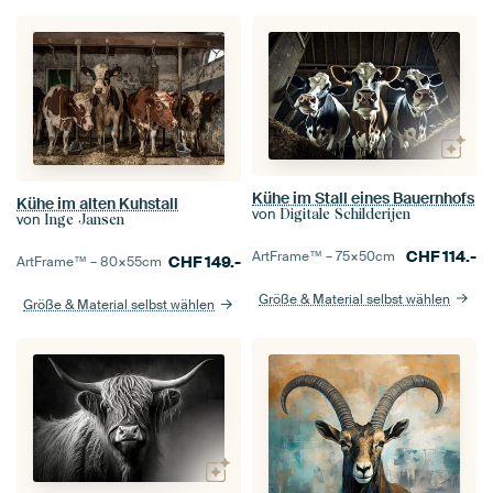
Kühe im Stall eines Bauernhofs
Kühe im alten Kuhstall
von
Digitale Schilderijen
von
Inge Jansen
CHF
114.-
ArtFrame™ –
75×50
cm
CHF
149.-
ArtFrame™ –
80×55
cm
Größe & Material selbst wählen
Größe & Material selbst wählen