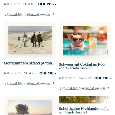
CHF
265.-
ArtFrame™ –
60×65
cm
Größe & Material selbst wählen
Morgenritt am Strand (Anton Mauve)
Schwein mit Coktail im Pool
von
ARTemberaubend
CHF
118.-
ArtFrame™ –
70×45
cm
CHF
118.-
ArtFrame™ –
75×50
cm
Größe & Material selbst wählen
Größe & Material selbst wählen
Schottischer Highlander auf einer Bergwiese
von
Vlindertuin-Art