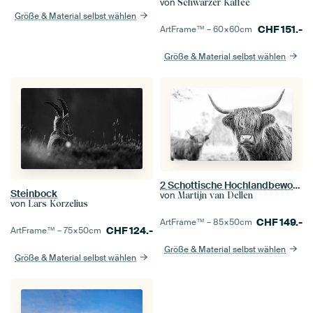
von
Schwarzer Kaffee
Größe & Material selbst wählen
CHF
151.-
ArtFrame™ –
60×60
cm
Größe & Material selbst wählen
2 Schottische Hochlandbewohner auf der Jiltdijksheide (schwarz-weiß)
Steinbock
von
Martijn van Dellen
von
Lars Korzelius
CHF
149.-
ArtFrame™ –
85×50
cm
CHF
124.-
ArtFrame™ –
75×50
cm
Größe & Material selbst wählen
Größe & Material selbst wählen