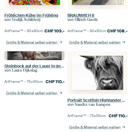
Fröhlichen Kühe im Frühling
BRAUNVIEH II
von
von
Vrolijk Schilderij
Ullrich Gnoth
CHF
103.-
CHF
108.-
ArtFrame™ –
60×60
cm
ArtFrame™ –
60×60
cm
Größe & Material selbst wählen
Größe & Material selbst wählen
Steinbock auf der Lauer in den Bergen | Wildtierfotografie
von
Laura Dijkslag
CHF
110.-
ArtFrame™ –
75×50
cm
Größe & Material selbst wählen
Portrait Scottish Highlander Schwarzweiss
von
Sandra van Kampen
CHF
110.-
ArtFrame™ –
75×50
cm
Größe & Material selbst wählen