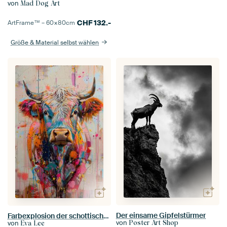
von
Mad Dog Art
CHF
132.-
ArtFrame™ –
60×80
cm
Größe & Material selbst wählen
Der einsame Gipfelstürmer
Farbexplosion der schottischen Highlander-Kuh
von
Poster Art Shop
von
Eva Lee