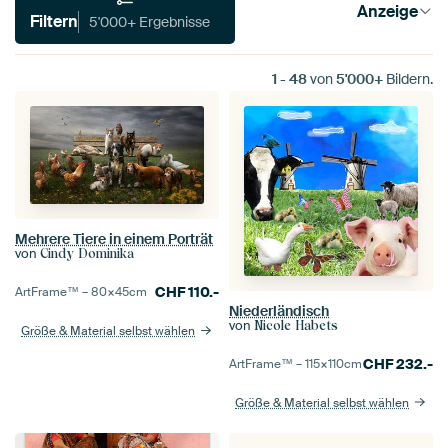
Anzeige
Filtern
5'000+ Ergebnisse
1
-
48
von
5'000+
Bildern.
Mehrere Tiere in einem Porträt
von
Cindy Dominika
CHF
110.-
ArtFrame™ –
80×45
cm
Niederländisch
von
Nicole Habets
Größe & Material selbst wählen
CHF
232.-
ArtFrame™ –
115×110
cm
Größe & Material selbst wählen