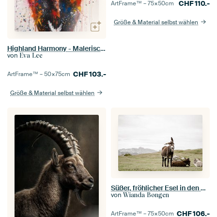
CHF
110.-
ArtFrame™ –
75×50
cm
Größe & Material selbst wählen
Highland Harmony - Malerisches Rindfleisch in Farbe - Scottish Highlander
von
Eva Lee
CHF
103.-
ArtFrame™ –
50×75
cm
Größe & Material selbst wählen
Süßer, fröhlicher Esel in den Dolomiten Italiens
von
Wianda Bongen
CHF
106.-
ArtFrame™ –
75×50
cm