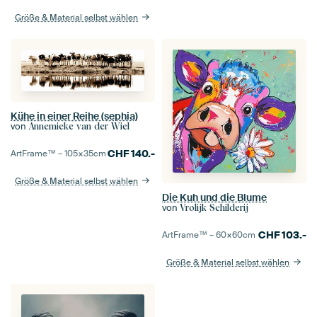
Größe & Material selbst wählen
Kühe in einer Reihe (sephia)
von
Annemieke van der Wiel
CHF
140.-
ArtFrame™ –
105×35
cm
Größe & Material selbst wählen
Die Kuh und die Blume
von
Vrolijk Schilderij
CHF
103.-
ArtFrame™ –
60×60
cm
Größe & Material selbst wählen