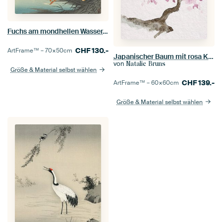
Fuchs am mondhellen Wasser, Ohara Koson
CHF
130.-
ArtFrame™ –
70×50
cm
Japanischer Baum mit rosa Kirschblüte (Aquarellmalerei sakura Japan Blumen romantisch Frühling prunu
von
Natalie Bruns
Größe & Material selbst wählen
CHF
139.-
ArtFrame™ –
60×60
cm
Größe & Material selbst wählen