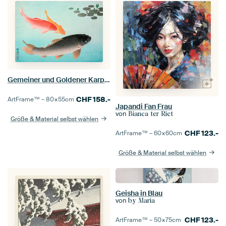
Gemeiner und Goldener Karpfen, Ohara Koson
CHF
158.-
ArtFrame™ –
80×55
cm
Japandi Fan Frau
von
Bianca ter Riet
Größe & Material selbst wählen
CHF
123.-
ArtFrame™ –
60×60
cm
Größe & Material selbst wählen
Geisha in Blau
von
by Maria
CHF
123.-
ArtFrame™ –
50×75
cm