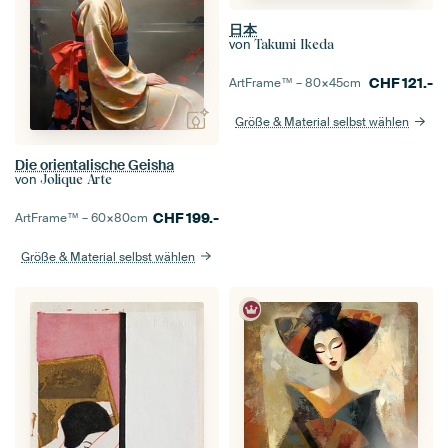
日本
von
Takumi Ikeda
CHF
121.-
ArtFrame™ –
80×45
cm
Größe & Material selbst wählen
Die orientalische Geisha
von
Jolique Arte
CHF
199.-
ArtFrame™ –
60×80
cm
Größe & Material selbst wählen