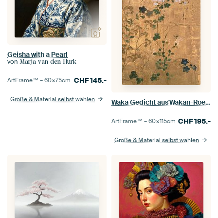
Geisha with a Pearl
von
Marja van den Hurk
CHF
145.-
ArtFrame™ –
60×75
cm
Größe & Material selbst wählen
Waka Gedicht aus'Wakan-Roeishu, Tawaraya Sōtatsu
CHF
195.-
ArtFrame™ –
60×115
cm
Größe & Material selbst wählen