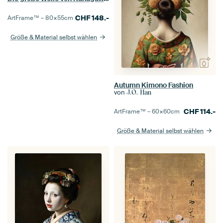
CHF
148.-
ArtFrame™ –
80×55
cm
Größe & Material selbst wählen
Autumn Kimono Fashion
von
J.O. Han
CHF
114.-
ArtFrame™ –
60×60
cm
Größe & Material selbst wählen