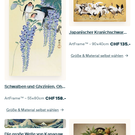
Japanischer Kranichschwarm, Ishida Yūtei
CHF
135.-
ArtFrame™ –
90×40
cm
Größe & Material selbst wählen
Schwalben und Glyzinien, Ohara Koson
CHF
158.-
ArtFrame™ –
55×80
cm
Größe & Material selbst wählen
Die große Welle von Kanagawa, Hokusai