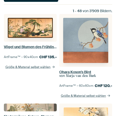
1
-
48
von
3'909
Bildern.
Vögel und Blumen des Frühlings und Sommers, Kanō Einō
CHF
135.-
ArtFrame™ –
90×40
cm
Größe & Material selbst wählen
Ohara Koson's Bird
von
Marja van den Hurk
CHF
120.-
ArtFrame™ –
60×60
cm
Größe & Material selbst wählen