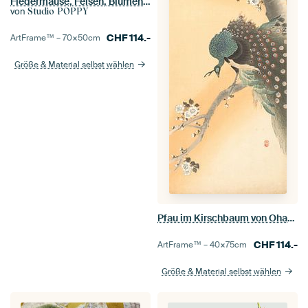
Fledermäuse, Felsen, Blumen ovale Kalligraphie (18. Jahrhundert) Gemälde von Zhang
von
Studio POPPY
CHF
114.-
ArtFrame™ –
70×50
cm
Größe & Material selbst wählen
Pfau im Kirschbaum von Ohara Koson
CHF
114.-
ArtFrame™ –
40×75
cm
Größe & Material selbst wählen