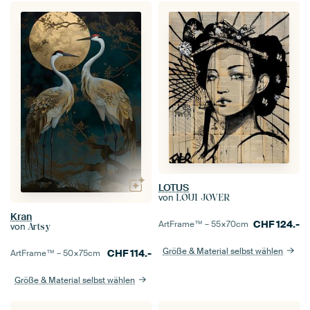
LOTUS
von
LOUI JOVER
Kran
CHF
124.-
ArtFrame™ –
55×70
cm
von
Artsy
Größe & Material selbst wählen
CHF
114.-
ArtFrame™ –
50×75
cm
Größe & Material selbst wählen