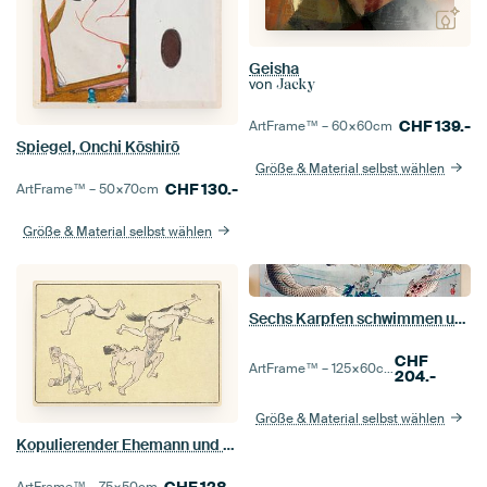
Geisha
von
Jacky
CHF
139.-
ArtFrame™ –
60×60
cm
Spiegel, Onchi Kōshirō
Größe & Material selbst wählen
CHF
130.-
ArtFrame™ –
50×70
cm
Größe & Material selbst wählen
Sechs Karpfen schwimmen unter Glyzinien, Tsukioka Yoshitoshi
CHF
ArtFrame™ –
125×60
cm
204.-
Größe & Material selbst wählen
Kopulierender Ehemann und Ehefrau, Kawanabe Kyôsai,
CHF
128.-
ArtFrame™ –
75×50
cm