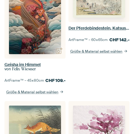
Der Pferdebindestein, Katsushika Hokusai, 1822.
CHF
142.-
ArtFrame™ –
60×65
cm
Größe & Material selbst wählen
Geisha im Himmel
von
Felix Wiesner
CHF
109.-
ArtFrame™ –
45×80
cm
Größe & Material selbst wählen