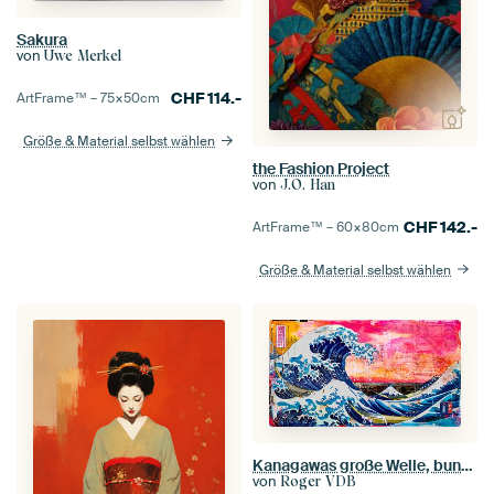
Sakura
von
Uwe Merkel
CHF
114.-
ArtFrame™ –
75×50
cm
Größe & Material selbst wählen
the Fashion Project
von
J.O. Han
CHF
142.-
ArtFrame™ –
60×80
cm
Größe & Material selbst wählen
Kanagawas große Welle, bunte Pop-Art-Collage
von
Roger VDB