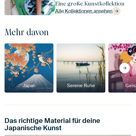
Eine große Kunstkollektion
Alle Kollektionen ansehen
Mehr davon
Japan
Serene Ruhe
Geis
Das richtige Material für deine
Japanische Kunst