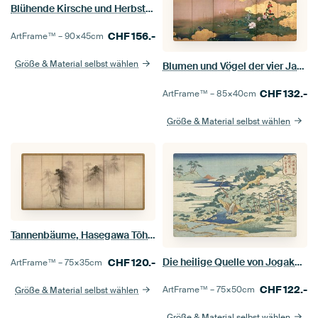
Blühende Kirsche und Herbstahorn mit Gedichtzetteln, Tosa Mitsuoki
CHF
156.-
ArtFrame™ –
90×45
cm
Größe & Material selbst wählen
Blumen und Vögel der vier Jahreszeiten, Shibata Zeshin
CHF
132.-
ArtFrame™ –
85×40
cm
Größe & Material selbst wählen
Tannenbäume, Hasegawa Tōhaku
Die heilige Quelle von Jogaku, Katsushika Hokusai, 1829 - 1835
CHF
120.-
ArtFrame™ –
75×35
cm
CHF
122.-
ArtFrame™ –
75×50
cm
Größe & Material selbst wählen
Größe & Material selbst wählen