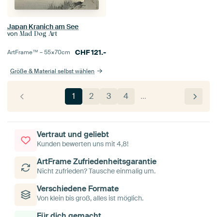
Japan Kranich am See
von
Mad Dog Art
CHF
121.-
ArtFrame™ –
55×70
cm
Größe & Material selbst wählen
1
2
3
4
…
Vertraut und geliebt
Kunden bewerten uns mit 4,8!
ArtFrame Zufriedenheitsgarantie
Nicht zufrieden? Tausche einmalig um.
Verschiedene Formate
Von klein bis groß, alles ist möglich.
Für dich gemacht