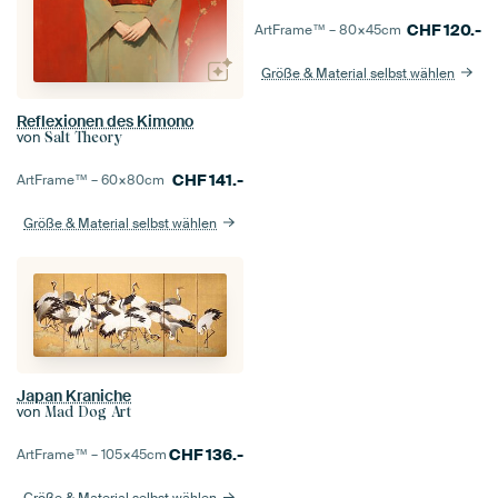
CHF
120.-
ArtFrame™ –
80×45
cm
Größe & Material selbst wählen
Reflexionen des Kimono
von
Salt Theory
CHF
141.-
ArtFrame™ –
60×80
cm
Größe & Material selbst wählen
Japan Kraniche
von
Mad Dog Art
CHF
136.-
ArtFrame™ –
105×45
cm