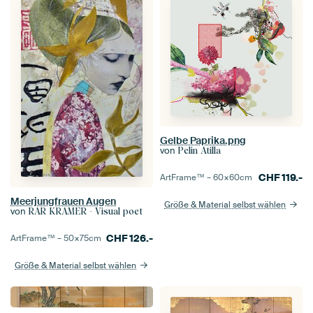
Gelbe Paprika.png
von
Pelin Atilla
CHF
119.-
ArtFrame™ –
60×60
cm
Meerjungfrauen Augen
Größe & Material selbst wählen
von
RAR KRAMER - Visual poet
CHF
126.-
ArtFrame™ –
50×75
cm
Größe & Material selbst wählen