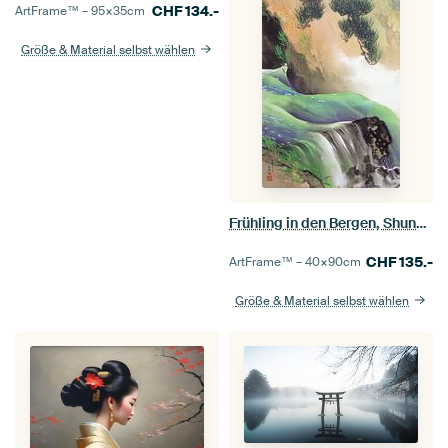
CHF
134.-
ArtFrame™ –
95×35
cm
Größe & Material selbst wählen
Frühling in den Bergen, Shunkyo Yamamoto
CHF
135.-
ArtFrame™ –
40×90
cm
Größe & Material selbst wählen