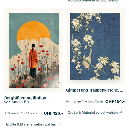
Gimpel und Traubenkirsche, Katsushika Hokusai
Bergblütenmeditation
CHF
154.-
ArtFrame™ –
55×75
cm
von
Studio BB
Größe & Material selbst wählen
CHF
126.-
ArtFrame™ –
50×75
cm
Größe & Material selbst wählen