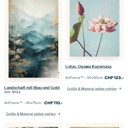
Lotus, Ogawa Kazumasa
CHF
123.-
ArtFrame™ –
50×60
cm
Landschaft mit Blau und Gold
Größe & Material selbst wählen
von
Artsy
CHF
110.-
ArtFrame™ –
45×75
cm
Größe & Material selbst wählen