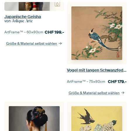
Japanische Geisha
von
Jolique Arte
CHF
199.-
ArtFrame™ –
60×80
cm
Größe & Material selbst wählen
Vogel mit langen Schwanzfedern, Kano Yosetsu
CHF
179.-
ArtFrame™ –
75×80
cm
Größe & Material selbst wählen