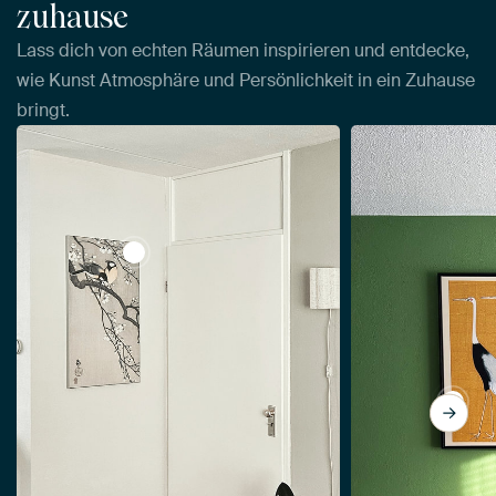
zuhause
Lass dich von echten Räumen inspirieren und entdecke,
wie Kunst Atmosphäre und Persönlichkeit in ein Zuhause
bringt.
View Kohlmeisen auf Blütenzweig von Ohara 
View E