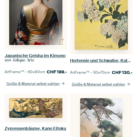
Japanische Geisha im Kimono
von
Hortensie und Schwalbe, Katsushika Hokusai
Jolique Arte
CHF
199.-
ArtFrame™ –
60×80
cm
CHF
130.-
ArtFrame™ –
50×70
cm
Größe & Material selbst wählen
Größe & Material selbst wählen
Zypressenbäume, Kano Eitoku