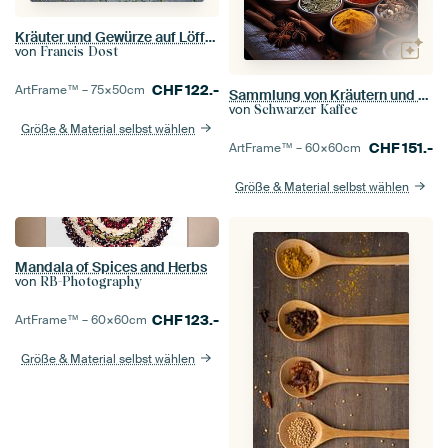
Kräuter und Gewürze auf Löffeln
von
Francis Dost
CHF
122.-
ArtFrame™ –
75×50
cm
Sammlung von Kräutern und Gewürzen
von
Schwarzer Kaffee
Größe & Material selbst wählen
CHF
151.-
ArtFrame™ –
60×60
cm
Größe & Material selbst wählen
Mandala of Spices and Herbs
von
RB-Photography
CHF
123.-
ArtFrame™ –
60×60
cm
Größe & Material selbst wählen