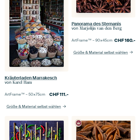
Panorama des Sternanis
von
Marjolijn van den Berg
CHF
160.-
ArtFrame™ –
90×45
cm
Größe & Material selbst wählen
Kräuterladen Marrakesch
von
Karel Ham
CHF
111.-
ArtFrame™ –
50×75
cm
Größe & Material selbst wählen