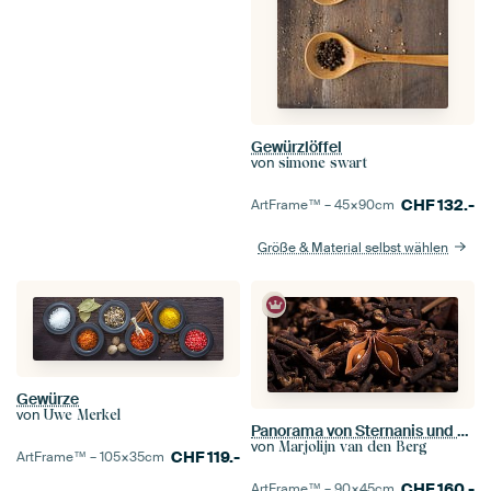
Gewürzlöffel
von
simone swart
CHF
132.-
ArtFrame™ –
45×90
cm
Größe & Material selbst wählen
Gewürze
von
Uwe Merkel
Panorama von Sternanis und Nelken
von
Marjolijn van den Berg
CHF
119.-
ArtFrame™ –
105×35
cm
CHF
160.-
ArtFrame™ –
90×45
cm