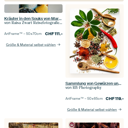
Kräuter in den Souks von Marrakesch
von
Raisa Zwart Reisefotografiedrucke
CHF
111.-
ArtFrame™ –
50×70
cm
Größe & Material selbst wählen
Sammlung von Gewürzen und Kräutern auf Olivenholzlöffeln | Flat Lay Photography
von
RB-Photography
CHF
119.-
ArtFrame™ –
50×65
cm
Größe & Material selbst wählen