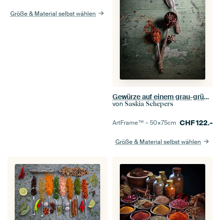
Größe & Material selbst wählen
Gewürze auf einem grau-grünen Küchentisch
von
Saskia Schepers
CHF
122.-
ArtFrame™ –
50×75
cm
Größe & Material selbst wählen