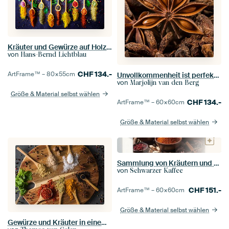
Kräuter und Gewürze auf Holzlöffel
von
Hans-Bernd Lichtblau
CHF
134.-
ArtFrame™ –
80×55
cm
Unvollkommenheit ist perfekt im Quadrat: Sternanis zwischen anderen
von
Marjolijn van den Berg
Größe & Material selbst wählen
CHF
134.-
ArtFrame™ –
60×60
cm
Größe & Material selbst wählen
Sammlung von Kräutern und Gewürzen
von
Schwarzer Kaffee
CHF
151.-
ArtFrame™ –
60×60
cm
Größe & Material selbst wählen
Gewürze und Kräuter in einem Regal