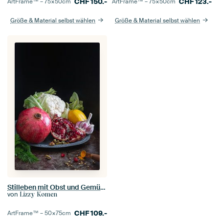
CHF
150.-
CHF
123.-
ArtFrame™ –
75×50
cm
ArtFrame™ –
75×50
cm
Größe & Material selbst wählen
Größe & Material selbst wählen
Stilleben mit Obst und Gemüse
von
Lizzy Komen
CHF
109.-
ArtFrame™ –
50×75
cm