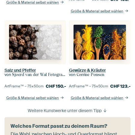
Größe & Material selbst wählen
Größe & Material selbst wählen
Salz und Pfeffer
Gewürze & Kräuter
von
von
Sjoerd van der Wal Fotografie
Corrine Ponsen
CHF
150.-
CHF
123.-
ArtFrame™ –
75×50
cm
ArtFrame™ –
75×50
cm
Größe & Material selbst wählen
Größe & Material selbst wählen
Weitere Kunstwerke unter diesem Tipp
Welches Format passt zu deinem Raum?
Die Wahl zwischen Hoch- und Querformat hängt