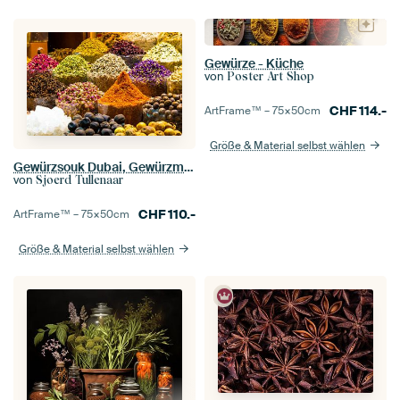
Gewürze - Küche
von
Poster Art Shop
CHF
114.-
ArtFrame™ –
75×50
cm
Größe & Material selbst wählen
Gewürzsouk Dubai, Gewürzmarkt Dubai, farbenfrohe Gewürze
von
Sjoerd Tullenaar
CHF
110.-
ArtFrame™ –
75×50
cm
Größe & Material selbst wählen