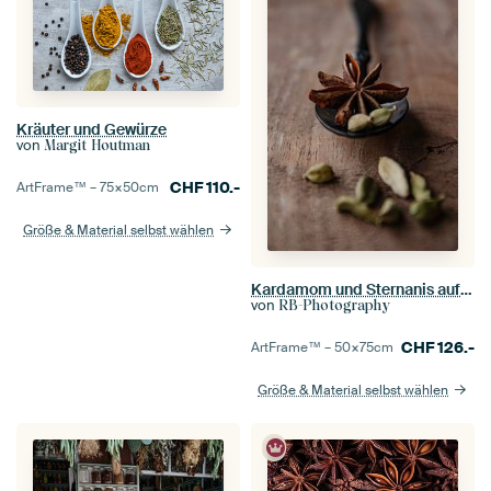
Kräuter und Gewürze
von
Margit Houtman
CHF
110.-
ArtFrame™ –
75×50
cm
Größe & Material selbst wählen
Kardamom und Sternanis auf schwarzem Löffel und Walnussholz
von
RB-Photography
CHF
126.-
ArtFrame™ –
50×75
cm
Größe & Material selbst wählen