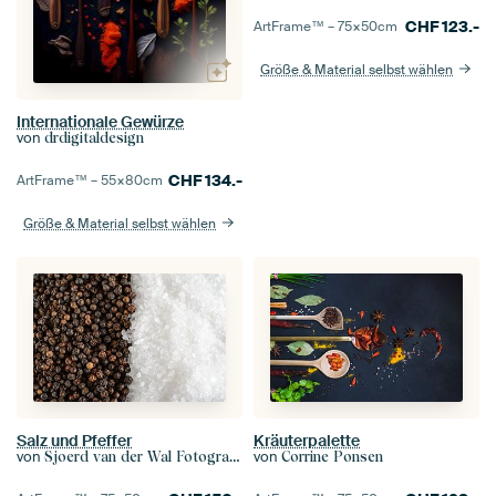
CHF
123.-
ArtFrame™ –
75×50
cm
Größe & Material selbst wählen
Internationale Gewürze
von
drdigitaldesign
CHF
134.-
ArtFrame™ –
55×80
cm
Größe & Material selbst wählen
Salz und Pfeffer
Kräuterpalette
von
von
Sjoerd van der Wal Fotografie
Corrine Ponsen