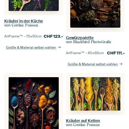
Kräuter in der Küche
von
Corrine Ponsen
CHF
123.-
ArtFrame™ –
75×50
cm
Gewürzpalette
von
Blackbird PhotoGrafie
Größe & Material selbst wählen
CHF
111.-
ArtFrame™ –
60×60
cm
Größe & Material selbst wählen
Kräuter auf Kellen
von
Corrine Ponsen