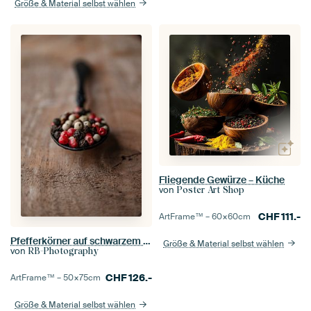
Größe & Material selbst wählen
Fliegende Gewürze – Küche
von
Poster Art Shop
CHF
111.-
ArtFrame™ –
60×60
cm
Pfefferkörner auf schwarzem Löffel und Walnussholz
Größe & Material selbst wählen
von
RB-Photography
CHF
126.-
ArtFrame™ –
50×75
cm
Größe & Material selbst wählen