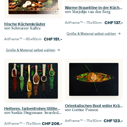
Warme Brauntöne in der Küche: Sternanis
von
Marjolijn van den Berg
CHF
137.-
ArtFrame™ –
75×50
cm
frische Küchenkräuter
von
Schwarzer Kaffee
Größe & Material selbst wählen
CHF
151.-
ArtFrame™ –
60×60
cm
Größe & Material selbst wählen
Orientalisches Boot voller Kräuter und Gewürze
Heiteres, farbenfrohes Stillleben mit Kreiden und Gewürzen.
von
Corrine Ponsen
von
Saskia Dingemans Awarded Photographer
CHF
123.-
ArtFrame™ –
75×50
cm
CHF
206.-
ArtFrame™ –
75×55
cm