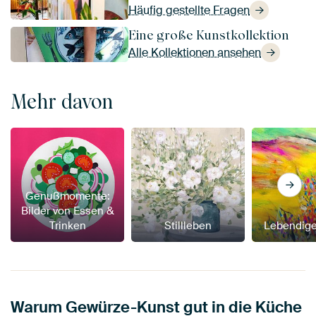
Häufig gestellte Fragen
Eine große Kunstkollektion
Alle Kollektionen ansehen
Mehr davon
Genußmomente:
Bilder von Essen &
Trinken
Stillleben
Lebendige
Warum Gewürze-Kunst gut in die Küche