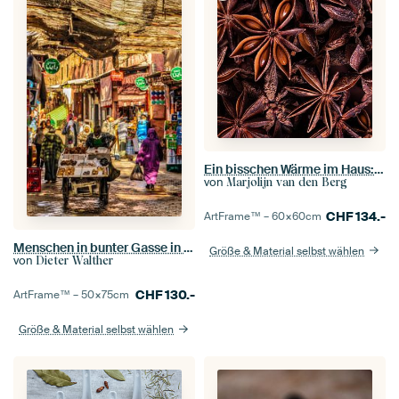
Ein bisschen Wärme im Haus: Quadratischer Sternanis
von
Marjolijn van den Berg
CHF
134.-
ArtFrame™ –
60×60
cm
Menschen in bunter Gasse in der Medina von Marrakesch in Marokko
Größe & Material selbst wählen
von
Dieter Walther
CHF
130.-
ArtFrame™ –
50×75
cm
Größe & Material selbst wählen