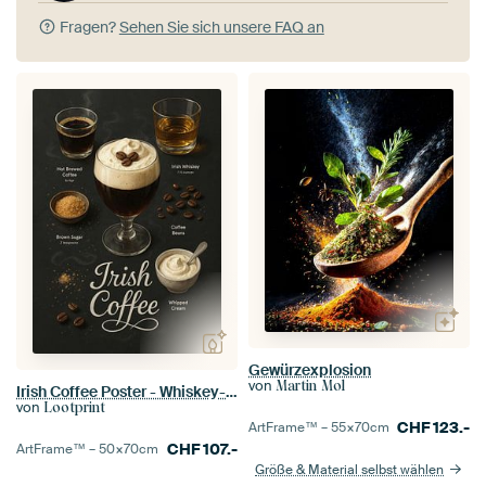
Fragen?
Sehen Sie sich unsere FAQ an
Gewürzexplosion
von
Martin Mol
Irish Coffee Poster - Whiskey-Espresso-Creme-Cocktail
von
Lootprint
CHF
123.-
ArtFrame™ –
55×70
cm
CHF
107.-
ArtFrame™ –
50×70
cm
Größe & Material selbst wählen