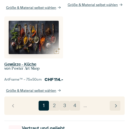
Größe & Material selbst wählen
Größe & Material selbst wählen
Gewürze - Küche
von
Poster Art Shop
CHF
114.-
ArtFrame™ –
75×50
cm
Größe & Material selbst wählen
1
2
3
4
…
Vertraut und geliebt