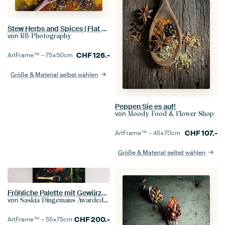
Stew Herbs and Spices | Flat Lay Photography
von
RB-Photography
CHF
126.-
ArtFrame™ –
75×50
cm
Größe & Material selbst wählen
Peppen Sie es auf!
von
Moody Food & Flower Shop
CHF
107.-
ArtFrame™ –
45×70
cm
Größe & Material selbst wählen
Fröhliche Palette mit Gewürzen.
von
Saskia Dingemans Awarded Photographer
CHF
200.-
ArtFrame™ –
55×75
cm