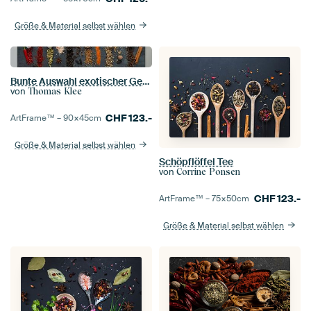
Größe & Material selbst wählen
Bunte Auswahl exotischer Gewürze auf einer Schieferplatte III
von
Thomas Klee
CHF
123.-
ArtFrame™ –
90×45
cm
Größe & Material selbst wählen
Schöpflöffel Tee
von
Corrine Ponsen
CHF
123.-
ArtFrame™ –
75×50
cm
Größe & Material selbst wählen