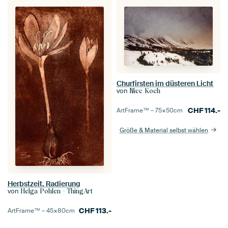
Churfirsten im düsteren Licht
von
Nicc Koch
CHF
114.-
ArtFrame™ –
75×50
cm
Größe & Material selbst wählen
Herbstzeit, Radierung
von
Helga Pohlen - ThingArt
CHF
113.-
ArtFrame™ –
45×80
cm