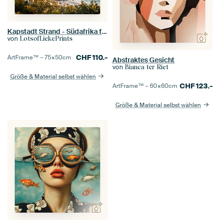
Kapstadt Strand - Südafrika farbenfroher Sonnenaufgang Fotodruck - Reisefotografie
von
LotsofLiekePrints
CHF
110.-
ArtFrame™ –
75×50
cm
Abstraktes Gesicht
von
Bianca ter Riet
Größe & Material selbst wählen
CHF
123.-
ArtFrame™ –
60×60
cm
Größe & Material selbst wählen