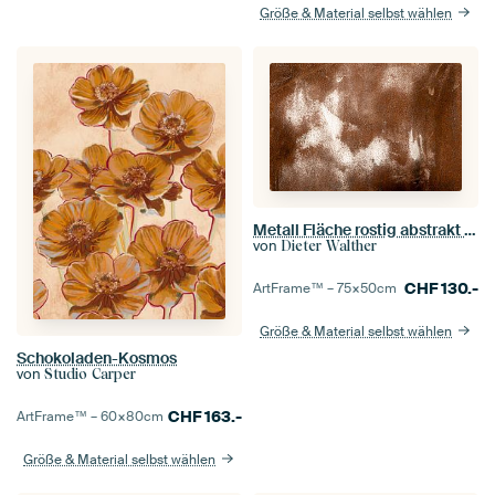
Größe & Material selbst wählen
Metall Fläche rostig abstrakt braun
von
Dieter Walther
CHF
130.-
ArtFrame™ –
75×50
cm
Größe & Material selbst wählen
Schokoladen-Kosmos
von
Studio Carper
CHF
163.-
ArtFrame™ –
60×80
cm
Größe & Material selbst wählen