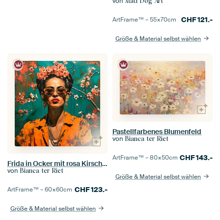
von
Mad Dog Art
CHF
121.-
ArtFrame™ –
55×70
cm
Größe & Material selbst wählen
Pastellfarbenes Blumenfeld
von
Bianca ter Riet
CHF
143.-
ArtFrame™ –
80×50
cm
Frida in Ocker mit rosa Kirschblüten
von
Bianca ter Riet
Größe & Material selbst wählen
CHF
123.-
ArtFrame™ –
60×60
cm
Größe & Material selbst wählen