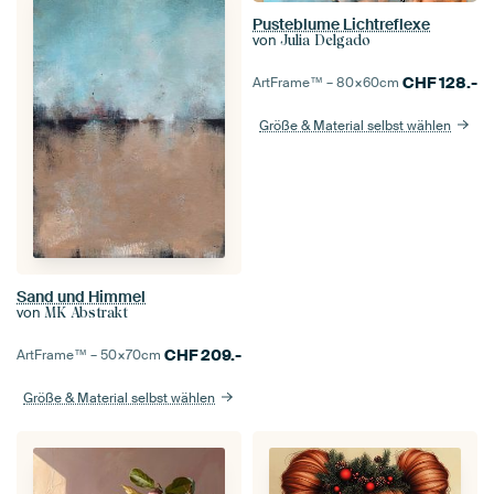
Pusteblume Lichtreflexe
von
Julia Delgado
CHF
128.-
ArtFrame™ –
80×60
cm
Größe & Material selbst wählen
Sand und Himmel
von
MK Abstrakt
CHF
209.-
ArtFrame™ –
50×70
cm
Größe & Material selbst wählen