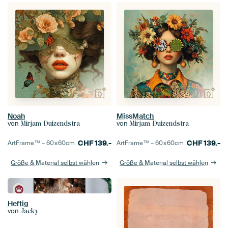
Noah
MissMatch
von
von
Mirjam Duizendstra
Mirjam Duizendstra
CHF
139.-
CHF
139.-
ArtFrame™ –
60×60
cm
ArtFrame™ –
60×60
cm
Größe & Material selbst wählen
Größe & Material selbst wählen
Heftig
von
Jacky