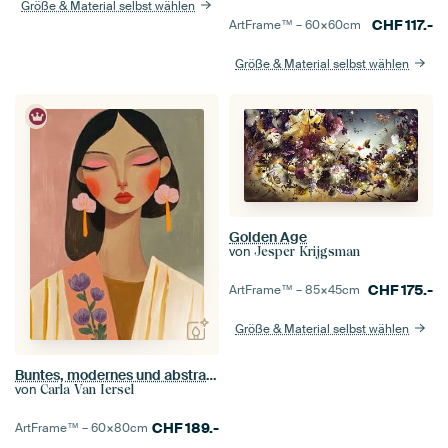
Größe & Material selbst wählen
CHF
117.-
ArtFrame™ –
60×60
cm
Größe & Material selbst wählen
Golden Age
von
Jesper Krijgsman
CHF
175.-
ArtFrame™ –
85×45
cm
Größe & Material selbst wählen
Buntes, modernes und abstraktes Porträt
von
Carla Van Iersel
CHF
189.-
ArtFrame™ –
60×80
cm