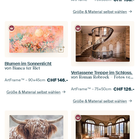
Größe & Material selbst wählen
Blumen im Sonnenlicht
von
Bianca ter Riet
Verlassene Treppe im Schloss.
von
Roman Robroek – Fotos verlassener Gebäude
CHF
146.-
ArtFrame™ –
90×45
cm
CHF
126.-
ArtFrame™ –
75×50
cm
Größe & Material selbst wählen
Größe & Material selbst wählen