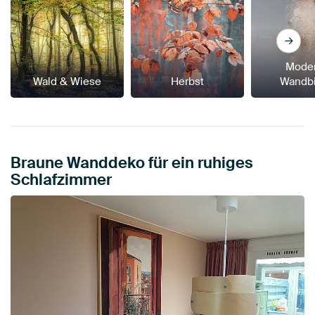
Mode
Wald & Wiese
Herbst
Wandbi
Braune Wanddeko für ein ruhiges
Schlafzimmer