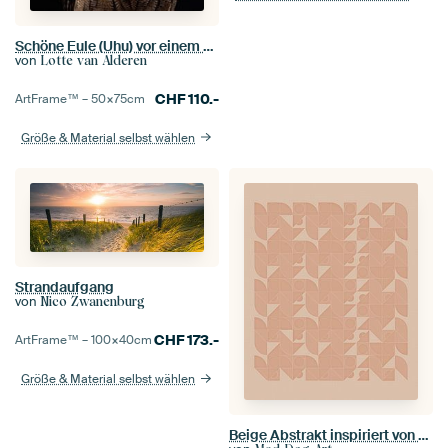
Schöne Eule (Uhu) vor einem dunkelschwarzen Hintergrund
von
Lotte van Alderen
CHF
110.-
ArtFrame™ –
50×75
cm
Größe & Material selbst wählen
Strandaufgang
von
Nico Zwanenburg
CHF
173.-
ArtFrame™ –
100×40
cm
Größe & Material selbst wählen
Beige Abstrakt inspiriert von Piet Mondrian