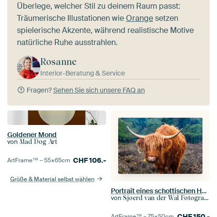
Überlege, welcher Stil zu deinem Raum passt:
Träumerische Illustationen wie
Orange
setzen
spielerische Akzente, während realistische Motive
natürliche Ruhe ausstrahlen.
Rosanne
Interior-Beratung & Service
Fragen?
Sehen Sie sich unsere FAQ an
Goldener Mond
von
Mad Dog Art
CHF
106.-
ArtFrame™ –
55×65
cm
Größe & Material selbst wählen
Portrait eines schottischen Hochlandviehs
von
Sjoerd van der Wal Fotografie
CHF
150.-
ArtFrame™ –
75×50
cm