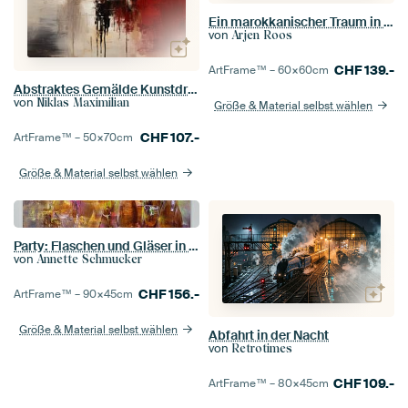
Ein marokkanischer Traum in gemischten Medien
von
Arjen Roos
CHF
139.-
ArtFrame™ –
60×60
cm
Abstraktes Gemälde Kunstdruck Modern Rot, Gelb und Weiß
von
Niklas Maximilian
Größe & Material selbst wählen
CHF
107.-
ArtFrame™ –
50×70
cm
Größe & Material selbst wählen
Party: Flaschen und Gläser in rot und gold
von
Annette Schmucker
CHF
156.-
ArtFrame™ –
90×45
cm
Größe & Material selbst wählen
Abfahrt in der Nacht
von
Retrotimes
CHF
109.-
ArtFrame™ –
80×45
cm