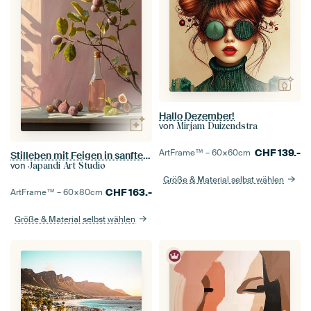
Hallo Dezember!
von
Mirjam Duizendstra
CHF
139.-
ArtFrame™ –
60×60
cm
Stilleben mit Feigen in sanften Farben
von
Japandi Art Studio
Größe & Material selbst wählen
CHF
163.-
ArtFrame™ –
60×80
cm
Größe & Material selbst wählen