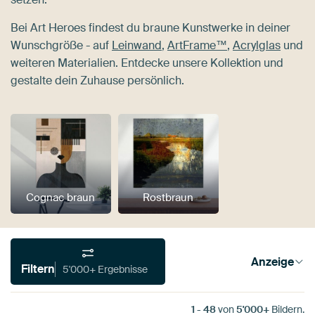
Bei Art Heroes findest du braune Kunstwerke in deiner
Wunschgröße - auf
Leinwand
,
ArtFrame™
,
Acrylglas
und
weiteren Materialien. Entdecke unsere Kollektion und
gestalte dein Zuhause persönlich.
Cognac braun
Rostbraun
Anzeige
Filtern
5'000+ Ergebnisse
1
-
48
von
5'000+
Bildern.