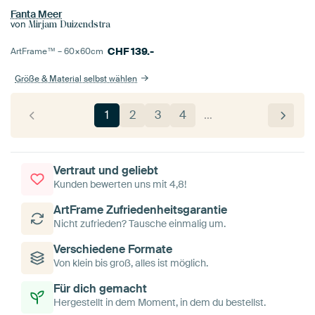
Fanta Meer
von
Mirjam Duizendstra
CHF
139.-
ArtFrame™ –
60×60
cm
Größe & Material selbst wählen
1
2
3
4
…
Vertraut und geliebt
Kunden bewerten uns mit 4,8!
ArtFrame Zufriedenheitsgarantie
Nicht zufrieden? Tausche einmalig um.
Verschiedene Formate
Von klein bis groß, alles ist möglich.
Für dich gemacht
Hergestellt in dem Moment, in dem du bestellst.