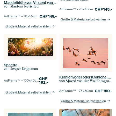
Mandelblüte von Vincent van Gogh (Koralle, Farbe des Jahres 2019)
von
Masters Revisited
CHF
145.-
ArtFrame™ –
70×45
cm
CHF
149.-
ArtFrame™ –
70×55
cm
Größe & Material selbst wählen
Größe & Material selbst wählen
Spectra
von
Jesper Krijgsman
Kranichvögel oder Kraniche, die im Herbst in einen Sonnenuntergang fliegen
CHF
ArtFrame™ –
100×40
cm
von
Sjoerd van der Wal Fotografie
182.-
CHF
150.-
ArtFrame™ –
75×50
cm
Größe & Material selbst wählen
Größe & Material selbst wählen