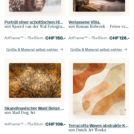
Porträt einer schottischen Highlander-Kuh in einem verschneiten Wald
Verlassene Villa.
von
von
Sjoerd van der Wal Fotografie
Roman Robroek – Fotos verlassener Gebäude
CHF
150.-
CHF
126.-
ArtFrame™ –
75×50
cm
ArtFrame™ –
75×50
cm
Größe & Material selbst wählen
Größe & Material selbst wählen
Skandinavischer Wald Beige Ocker
von
Mad Dog Art
CHF
109.-
ArtFrame™ –
75×50
cm
Terracotta Waves abstrakte Kunst in Erdtönen
von
Dutch Art Works