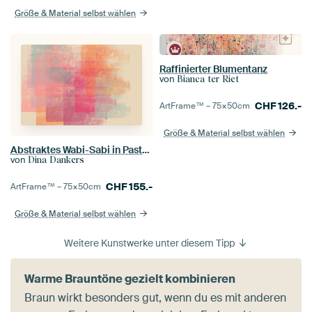
Größe & Material selbst wählen
Raffinierter Blumentanz
von
Bianca ter Riet
CHF
126.-
ArtFrame™ –
75×50
cm
Größe & Material selbst wählen
Abstraktes Wabi-Sabi in Pastellgelb, Rosa, Beige, Hellblau II
von
Dina Dankers
CHF
155.-
ArtFrame™ –
75×50
cm
Größe & Material selbst wählen
Weitere Kunstwerke unter diesem Tipp
Warme Brauntöne gezielt kombinieren
Braun wirkt besonders gut, wenn du es mit anderen