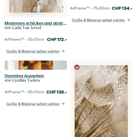
CHF
134.-
ArtFrame™ –
75×50
cm
Größe & Material selbst wählen
Modernes schickes und abstraktes Porträt in Erdtönen
von
Carla Van Iersel
CHF
172.-
ArtFrame™ –
55×70
cm
Größe & Material selbst wählen
Dezentes Aussehen
von
Cynthia Vaders
CHF
136.-
ArtFrame™ –
55×70
cm
Größe & Material selbst wählen