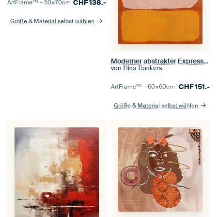
CHF
138.-
ArtFrame™ –
50×70
cm
Größe & Material selbst wählen
Moderner abstrakter Expressionismus. Rosa und Gelb auf Orange.
von
Dina Dankers
CHF
151.-
ArtFrame™ –
60×60
cm
Größe & Material selbst wählen