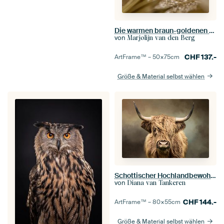
Die warmen braun-goldenen Farben eines Tragopogon
von
Marjolijn van den Berg
CHF
137.-
ArtFrame™ –
50×75
cm
Größe & Material selbst wählen
Schottischer Hochlandbewohner
von
Diana van Tankeren
CHF
144.-
ArtFrame™ –
80×55
cm
Größe & Material selbst wählen