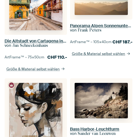
Panorama Alpen Sonnenuntergang
von
Frank Peters
Die Altstadt von Cartagena in Kolumbien
CHF
187.-
ArtFrame™ –
105×40
cm
von
Jan Schneckenhaus
Größe & Material selbst wählen
CHF
110.-
ArtFrame™ –
75×50
cm
Größe & Material selbst wählen
Bass Harbor-Leuchtturm
von
Sander van Leeuwen