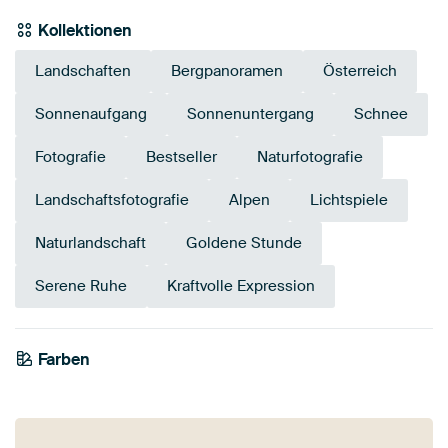
Kollektionen
Landschaften
Bergpanoramen
Österreich
Sonnenaufgang
Sonnenuntergang
Schnee
Fotografie
Bestseller
Naturfotografie
Landschaftsfotografie
Alpen
Lichtspiele
Naturlandschaft
Goldene Stunde
Serene Ruhe
Kraftvolle Expression
Farben
Bronze
Mauve
Taupe
Terrakotta
Anthrazit
Braun
Grau
Blau
Orange
Gold