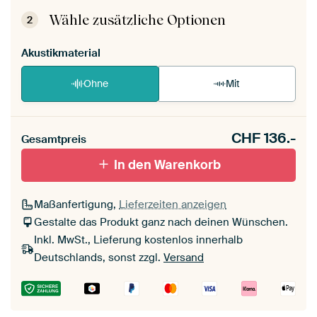
aufgebaut.
Montageanleitung ansehen
.
Wähle zusätzliche Optionen
2
Akustikmaterial
Ohne
Mit
CHF
136.-
Gesamtpreis
In den Warenkorb
Maßanfertigung,
Lieferzeiten anzeigen
Gestalte das Produkt ganz nach deinen Wünschen.
Inkl. MwSt., Lieferung kostenlos innerhalb
Deutschlands, sonst zzgl.
Versand