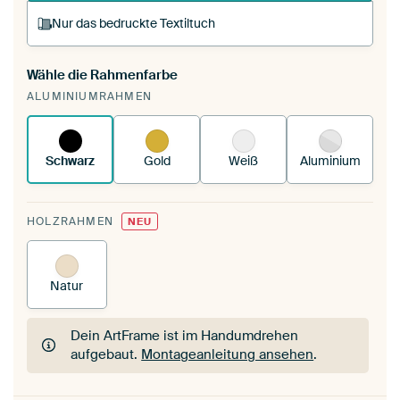
Nur das bedruckte Textiltuch
Wähle die Rahmenfarbe
Du spannst einen wechselbaren Textiltuch in
ALUMINIUMRAHMEN
deinen vorhandenen ArtFrame™.
So
funktioniert es.
Schwarz
Gold
Weiß
Aluminium
HOLZRAHMEN
NEU
Natur
Dein ArtFrame ist im Handumdrehen
aufgebaut.
Montageanleitung ansehen
.
Dein ArtFrame ist im Handumdrehen