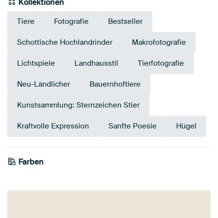
Kollektionen
Tiere
Fotografie
Bestseller
Schottische Hochlandrinder
Makrofotografie
Lichtspiele
Landhausstil
Tierfotografie
Neu-Ländlicher
Bauernhoftiere
Kunstsammlung: Sternzeichen Stier
Kraftvolle Expression
Sanfte Poesie
Hügel
Farben
Salbeigrün
Braun
Bronze
Taupe
Beige