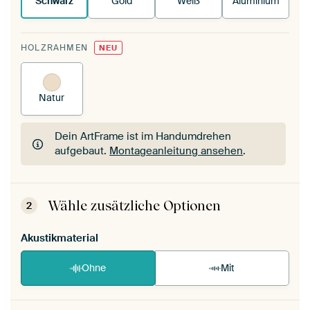
Schwarz
Gold
Weiß
Aluminium
HOLZRAHMEN
NEU
Natur
Dein ArtFrame ist im Handumdrehen
aufgebaut.
Montageanleitung ansehen
.
Dein ArtFrame ist im Handumdrehen
aufgebaut.
Montageanleitung ansehen
.
Wähle zusätzliche Optionen
2
Akustikmaterial
Ohne
Mit