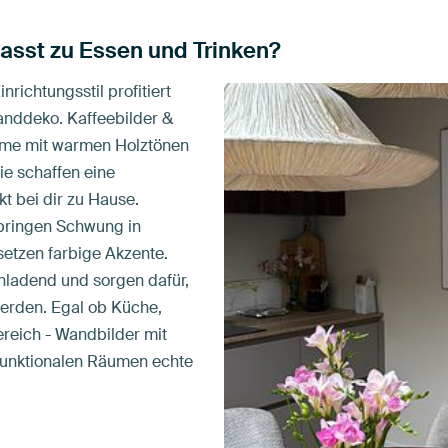
 passt zu Essen und Trinken?
richtungsstil profitiert
anddeko. Kaffeebilder &
ume mit warmen Holztönen
ie schaffen eine
t bei dir zu Hause.
bringen Schwung in
setzen farbige Akzente.
inladend und sorgen dafür,
erden. Egal ob Küche,
reich - Wandbilder mit
funktionalen Räumen echte