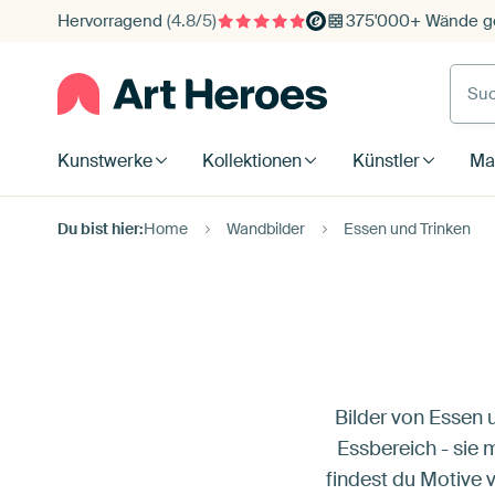
Hervorragend
(4.8/5)
375'000+ Wände ge
Such
Kunstwerke
Kollektionen
Künstler
Mat
Du bist hier:
Home
Wandbilder
Essen und Trinken
Bilder von Essen 
Essbereich - sie
findest du Motive