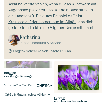
Wirkung verstärkt sich, wenn du das Kunstwerk auf
Augenhöhe platzierst - so fällt dein Blick direkt in
die Landschaft. Ein gutes Beispiel dafür ist
Krokusse auf der Hörnerkette im Allgäu
, das dich
gedanklich direkt in die Allgäuer Berge mitnimmt.
Katharina
Interior-Beratung & Service
Fragen?
Sehen Sie sich unsere FAQ an
Tanzend
von
Margo Biewinga
CHF
114.-
ArtFrame™ –
75×50
cm
Größe & Material selbst wählen
Crocus
von
Jessica Berendsen