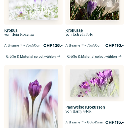
Krokus
Krokusse
von
von
Hein Rozema
EstrellaFoto
CHF
126.-
CHF
110.-
ArtFrame™ –
75×50
cm
ArtFrame™ –
75×50
cm
Größe & Material selbst wählen
Größe & Material selbst wählen
Paarweise Krokussen
von
Harry Stok
CHF
115.-
ArtFrame™ –
80×45
cm