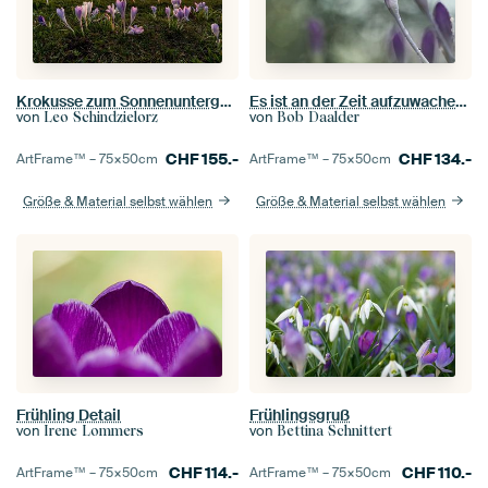
Krokusse zum Sonnenuntergang am Hopfensee im Allgäu
Es ist an der Zeit aufzuwachen ...
von
von
Leo Schindzielorz
Bob Daalder
CHF
155.-
CHF
134.-
ArtFrame™ –
75×50
cm
ArtFrame™ –
75×50
cm
Größe & Material selbst wählen
Größe & Material selbst wählen
Frühling Detail
Frühlingsgruß
von
von
Irene Lommers
Bettina Schnittert
CHF
114.-
CHF
110.-
ArtFrame™ –
75×50
cm
ArtFrame™ –
75×50
cm