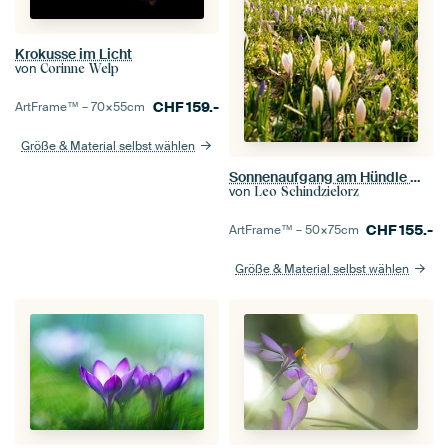
Krokusse im Licht
von
Corinne Welp
CHF
159.-
ArtFrame™ –
70×55
cm
Größe & Material selbst wählen
Sonnenaufgang am Hündle mit Krokussen mit Blick auf den Alpsee
von
Leo Schindzielorz
CHF
155.-
ArtFrame™ –
50×75
cm
Größe & Material selbst wählen