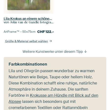
Lila Krokus an einem schönen Frühlingsmorgen
von
John van de Gazelle fotografie
CHF
122.-
ArtFrame™ –
50×75
cm
Größe & Material selbst wählen
Weitere Kunstwerke unter diesem Tipp
Farbkombinationen
Lila und Olivgrün passen wunderbar zu warmen
Naturtönen wie Beige, Taupe oder hellem Holz.
Diese Kombination schafft eine ruhige, natürliche
Atmosphäre in deinem Zuhause. Die sanften
Farbtöne in
Krokusse am Hündle mit Blick auf den
Alpsee
lassen sich besonders gut mit
cremefarbenen Textilien oder Rattanmöbeln