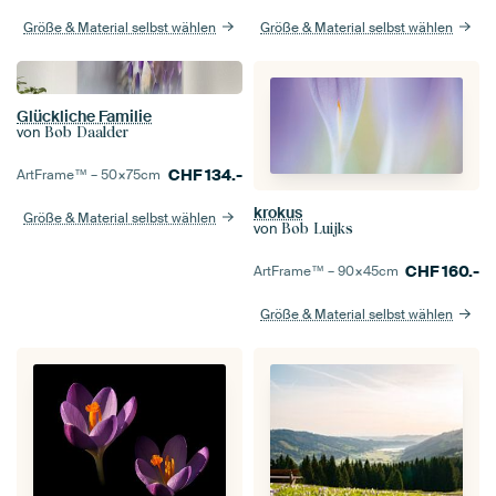
Größe & Material selbst wählen
Größe & Material selbst wählen
Glückliche Familie
von
Bob Daalder
CHF
134.-
ArtFrame™ –
50×75
cm
krokus
Größe & Material selbst wählen
von
Bob Luijks
CHF
160.-
ArtFrame™ –
90×45
cm
Größe & Material selbst wählen