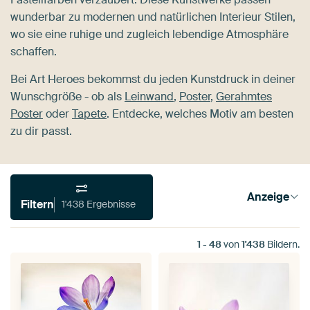
wunderbar zu modernen und natürlichen Interieur Stilen,
wo sie eine ruhige und zugleich lebendige Atmosphäre
schaffen.
Bei Art Heroes bekommst du jeden Kunstdruck in deiner
Wunschgröße - ob als
Leinwand
,
Poster
,
Gerahmtes
Poster
oder
Tapete
. Entdecke, welches Motiv am besten
zu dir passt.
Anzeige
Filtern
1'438 Ergebnisse
1
-
48
von
1'438
Bildern.