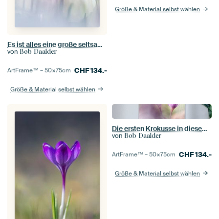
Größe & Material selbst wählen
Es ist alles eine große seltsamen Traum
von
Bob Daalder
CHF
134.-
ArtFrame™ –
50×75
cm
Größe & Material selbst wählen
Die ersten Krokusse in diesem Jahr
von
Bob Daalder
CHF
134.-
ArtFrame™ –
50×75
cm
Größe & Material selbst wählen