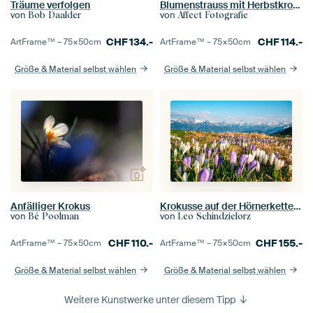
Träume verfolgen
Blumenstrauss mit Herbstkrokus
von
von
Bob Daalder
Affect Fotografie
CHF
134.-
CHF
114.-
ArtFrame™ –
75×50
cm
ArtFrame™ –
75×50
cm
Größe & Material selbst wählen
Größe & Material selbst wählen
Anfälliger Krokus
Krokusse auf der Hörnerkette im Allgäu
von
von
Bé Poolman
Leo Schindzielorz
CHF
110.-
CHF
155.-
ArtFrame™ –
75×50
cm
ArtFrame™ –
75×50
cm
Größe & Material selbst wählen
Größe & Material selbst wählen
Weitere Kunstwerke unter diesem Tipp