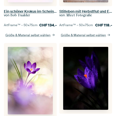
Ein schöner Krokus im Scheinwerferlicht
Stilleben mit Herbstflut und Eicheln
von
von
Bob Daalder
Affect Fotografie
CHF
134.-
CHF
118.-
ArtFrame™ –
50×75
cm
ArtFrame™ –
50×75
cm
Größe & Material selbst wählen
Größe & Material selbst wählen