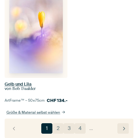
Gelb und Lila
von
Bob Daalder
CHF
134.-
ArtFrame™ –
50×75
cm
Größe & Material selbst wählen
1
2
3
4
…