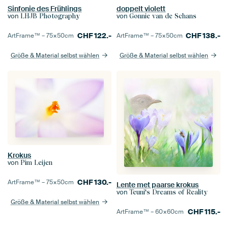
Sinfonie des Frühlings
doppelt violett
von
von
LHJB Photography
Gonnie van de Schans
CHF
122.-
CHF
138.-
ArtFrame™ –
75×50
cm
ArtFrame™ –
75×50
cm
Größe & Material selbst wählen
Größe & Material selbst wählen
Krokus
von
Pim Leijen
CHF
130.-
ArtFrame™ –
75×50
cm
Lente met paarse krokus
von
Teuni's Dreams of Reality
Größe & Material selbst wählen
CHF
115.-
ArtFrame™ –
60×60
cm