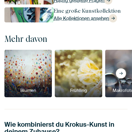
Häufig gestellte Fragen
Eine große Kunstkollektion
Alle Kollektionen ansehen
Mehr davon
Blumen
Frühling
Makrofot
Wie kombinierst du Krokus-Kunst in
deinem Zuhause?