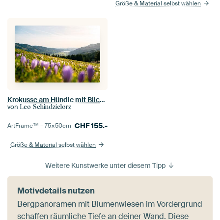
Größe & Material selbst wählen
Krokusse am Hündle mit Blick auf den Alpsee
von
Leo Schindzielorz
CHF
155.-
ArtFrame™ –
75×50
cm
Größe & Material selbst wählen
Weitere Kunstwerke unter diesem Tipp
Motivdetails nutzen
Bergpanoramen mit Blumenwiesen im Vordergrund
schaffen räumliche Tiefe an deiner Wand. Diese