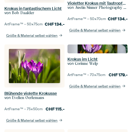
Violetter Krokus mit Tautropfen.
von
Justin Sinner Photography (Fotograf auf Texel)
Krokus in fantastischem Licht
von
Bob Daalder
CHF
134.-
ArtFrame™ –
50×70
cm
CHF
134.-
ArtFrame™ –
50×75
cm
Größe & Material selbst wählen
Größe & Material selbst wählen
Krokus im Licht
von
Corinne Welp
CHF
179.-
ArtFrame™ –
70×75
cm
Größe & Material selbst wählen
Blühende violette Krokusse
von
Evelien Oerlemans
CHF
115.-
ArtFrame™ –
75×50
cm
Größe & Material selbst wählen