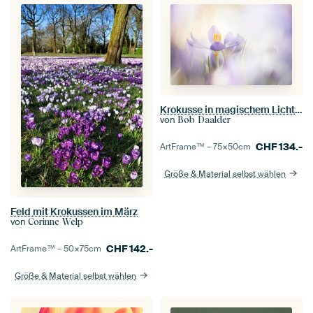
Krokusse in magischem Licht (1)
von
Bob Daalder
CHF
134.-
ArtFrame™ –
75×50
cm
Größe & Material selbst wählen
Feld mit Krokussen im März
von
Corinne Welp
CHF
142.-
ArtFrame™ –
50×75
cm
Größe & Material selbst wählen