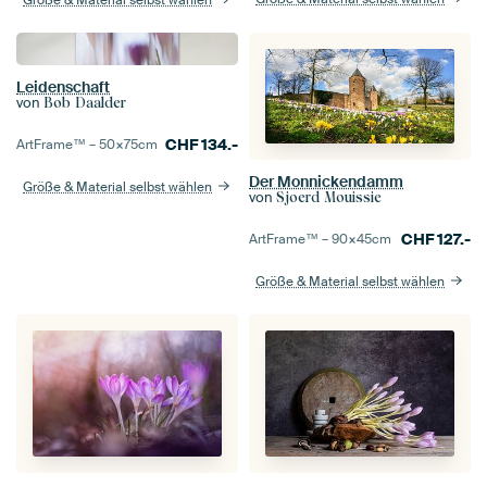
Leidenschaft
von
Bob Daalder
CHF
134.-
ArtFrame™ –
50×75
cm
Der Monnickendamm
Größe & Material selbst wählen
von
Sjoerd Mouissie
CHF
127.-
ArtFrame™ –
90×45
cm
Größe & Material selbst wählen