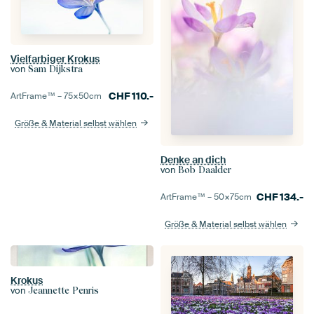
Vielfarbiger Krokus
von
Sam Dijkstra
CHF
110.-
ArtFrame™ –
75×50
cm
Größe & Material selbst wählen
Denke an dich
von
Bob Daalder
CHF
134.-
ArtFrame™ –
50×75
cm
Größe & Material selbst wählen
Krokus
von
Jeannette Penris