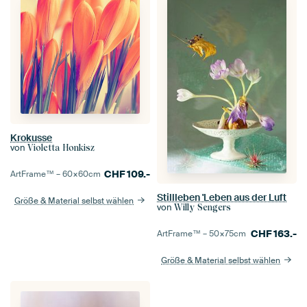
Krokusse
von
Violetta Honkisz
CHF
109.-
ArtFrame™ –
60×60
cm
Stillleben 'Leben aus der Luft
Größe & Material selbst wählen
von
Willy Sengers
CHF
163.-
ArtFrame™ –
50×75
cm
Größe & Material selbst wählen