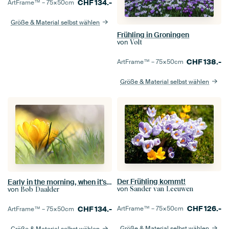
CHF
134.-
ArtFrame™ –
75×50
cm
Größe & Material selbst wählen
Frühling in Groningen
von
Volt
CHF
138.-
ArtFrame™ –
75×50
cm
Größe & Material selbst wählen
Der Frühling kommt!
Early in the morning, when it's time....
von
von
Sander van Leeuwen
Bob Daalder
CHF
126.-
CHF
134.-
ArtFrame™ –
75×50
cm
ArtFrame™ –
75×50
cm
Größe & Material selbst wählen
Größe & Material selbst wählen