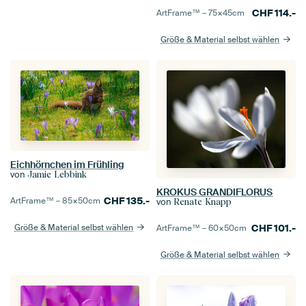
CHF
114.-
ArtFrame™ –
75×45
cm
Größe & Material selbst wählen
Eichhörnchen im Frühling
von
Jamie Lebbink
KROKUS GRANDIFLORUS
CHF
135.-
ArtFrame™ –
85×50
cm
von
Renate Knapp
CHF
101.-
Größe & Material selbst wählen
ArtFrame™ –
60×50
cm
Größe & Material selbst wählen