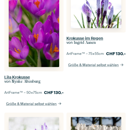
Krokusse im Regen
von
Ingrid Aanen
CHF
130.-
ArtFrame™ –
75×55
cm
Größe & Material selbst wählen
Lila Krokusse
von
Nynke Altenburg
CHF
130.-
ArtFrame™ –
50×75
cm
Größe & Material selbst wählen