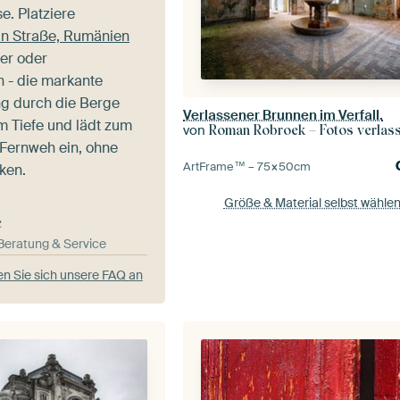
e. Platziere
an Straße, Rumänien
er oder
h - die markante
g durch die Berge
Verlassener Brunnen im Verfall.
 Tiefe und lädt zum
von
Roman Robroek – Fotos verlassene
Fernweh ein, ohne
ArtFrame™ –
75×50
cm
ken.
Größe & Material selbst wähle
e
-Beratung & Service
n Sie sich unsere FAQ an