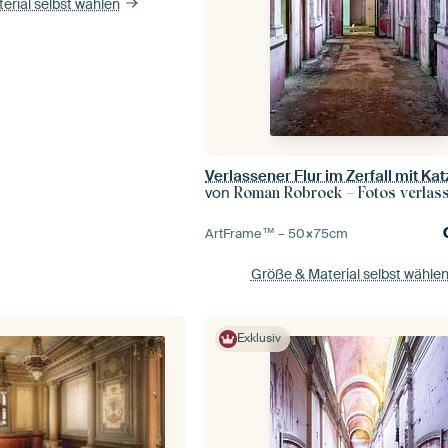
erial selbst wählen
Verlassener Flur im Zerfall mit Kat
von
Roman Robroek – Fotos verlassene
ArtFrame™ –
50×75
cm
Größe & Material selbst wähle
Exklusiv