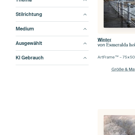
Stilrichtung
Medium
Winter
Ausgewählt
von
Esmeralda ho
KI Gebrauch
ArtFrame™ –
75×5
Größe & Mat