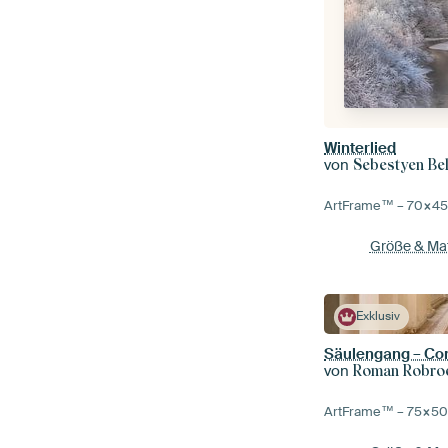
Winterlied
von
Sebestyen Be
ArtFrame™ –
70×4
Größe & Mat
Exklusiv
Säulengang – Co
von
Roman Robroek 
ArtFrame™ –
75×5