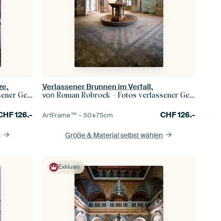
ze.
Verlassener Brunnen im Verfall.
von
r Gebäude
Roman Robroek – Fotos verlassener Gebäude
CHF
126.-
CHF
126.-
ArtFrame™ –
50×75
cm
n
Größe & Material selbst wählen
Exklusiv