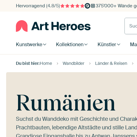
Hervorragend
(4.8/5)
375'000+ Wände ge
Such
Kunstwerke
Kollektionen
Künstler
Mat
Du bist hier:
Home
Wandbilder
Länder & Reisen
Rumänien
Suchst du Wanddeko mit Geschichte und Charakte
Prachtbauten, lebendige Altstädte und stille L
Grandiose Einganshalle
bis zu Antwan Janssens s