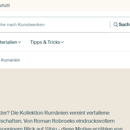
füllt
e nach Kunstwerken
Such
erialien
Tipps & Tricks
Rumänien
r? Die Kollektion Rumänien vereint verfallene
andschaften. Von Roman Robroeks eindrucksvollem
onnigem Blick auf Sibiu - diese Motive erzählen von