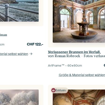
lman
CHF
122.-
0
cm
Verlassener Brunnen im Verfall.
erial selbst wählen
von
Roman Robroek – Fotos verlassene
ArtFrame™ –
60×60
cm
Größe & Material selbst wähle
Exklusiv