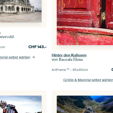
n
sterveld
CHF
143.-
0
cm
Hinter den Kulissen
erial selbst wählen
von
Raceala Elena
ArtFrame™ –
65×60
cm
Größe & Material selbst wähle