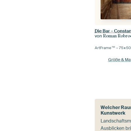
Die Bar – Consta
von
Roman Robroek 
ArtFrame™ –
75×5
Größe & Mat
Welcher Rau
Kunstwerk
Landschaftsmo
Ausblicken br