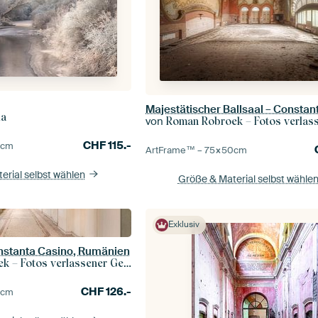
la
von
Roman Robroek – Fotos verlassene
CHF
115.-
5
cm
ArtFrame™ –
75×50
cm
erial selbst wählen
Größe & Material selbst wähle
Exklusiv
nstanta Casino, Rumänien
– Fotos verlassener Gebäude
CHF
126.-
0
cm