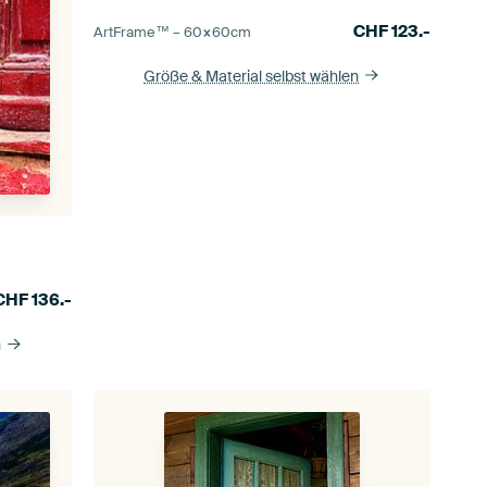
CHF
123.-
ArtFrame™ –
60×60
cm
Größe & Material selbst wählen
CHF
136.-
n