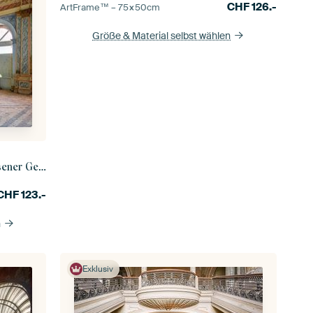
CHF
126.-
ArtFrame™ –
75×50
cm
Größe & Material selbst wählen
r Gebäude
CHF
123.-
n
Exklusiv