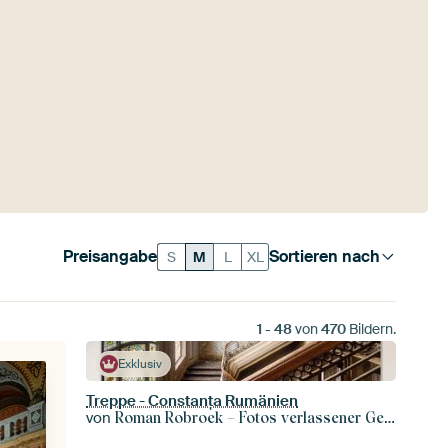
Preisangabe
Sortieren nach
S
M
L
XL
1
-
48
von
470
Bildern.
Exklusiv
Treppe - Constanța Rumänien
von
Roman Robroek – Fotos verlassener Gebäude