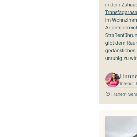
in dein Zuhaus
Transfagaras
im Wohnzimm
Arbeitsbereic
Straßenführun
gibt dem Raum
gedanklichen 
unruhig zu wir
Liann
Interior
Fragen?
Sehe