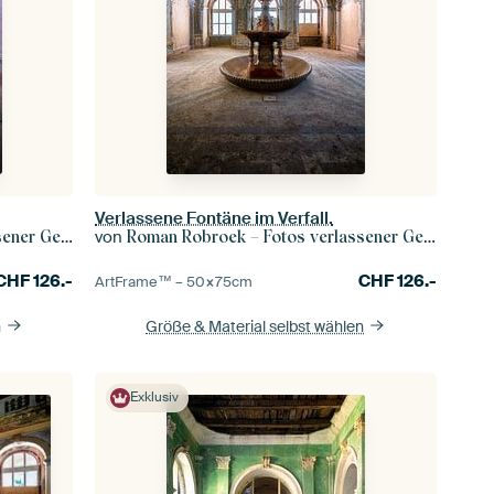
Verlassene Fontäne im Verfall.
von
r Gebäude
Roman Robroek – Fotos verlassener Gebäude
CHF
126.-
CHF
126.-
ArtFrame™ –
50×75
cm
n
Größe & Material selbst wählen
Exklusiv