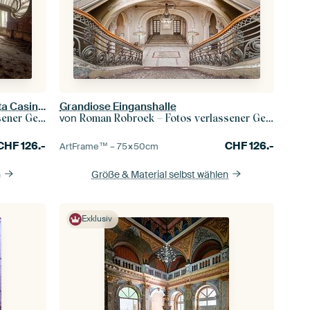
Majestätischer Ballsaal – Constanta Casino, Rumänien
Grandiose Einganshalle
von
r Gebäude
Roman Robroek – Fotos verlassener Gebäude
CHF
126.-
CHF
126.-
ArtFrame™ –
75×50
cm
n
Größe & Material selbst wählen
Exklusiv