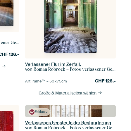
r Gebäude
CHF
126.-
Verlassener Flur im Zerfall.
n
von
Roman Robroek – Fotos verlassener Gebäude
CHF
126.-
ArtFrame™ –
50×75
cm
Größe & Material selbst wählen
Exklusiv
Verlassenes Fenster in der Restaurierung.
von
Roman Robroek – Fotos verlassener Gebäude