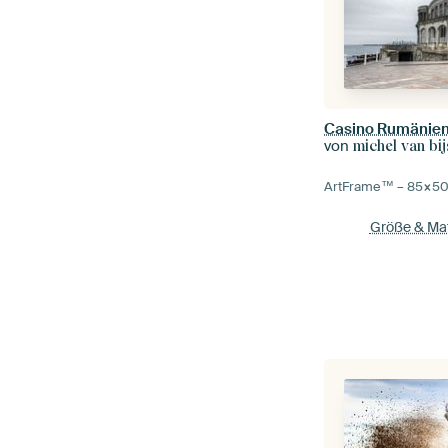
Casino Rumänie
von
michel van bij
ArtFrame™ –
85×5
Größe & Mat