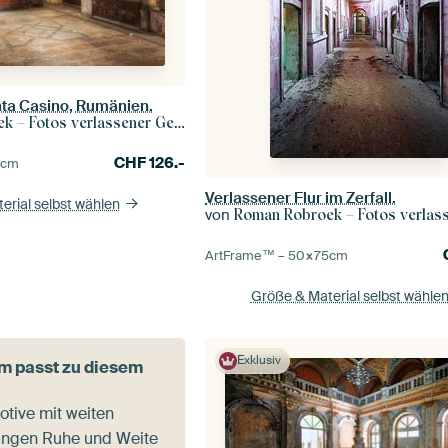
nta Casino, Rumänien.
– Fotos verlassener Gebäude
CHF
126.-
0
cm
Verlassener Flur im Zerfall.
erial selbst wählen
von
Roman Robroek – Fotos verlassene
ArtFrame™ –
50×75
cm
Größe & Material selbst wähle
Exklusiv
m passt zu diesem
tive mit weiten
ingen Ruhe und Weite