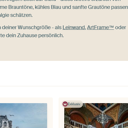
rme Brauntöne, kühles Blau und sanfte Grautöne passen
algie schätzen.
n deiner Wunschgröße - als
Leinwand
,
ArtFrame™
oder
lte dein Zuhause persönlich.
Exklusiv