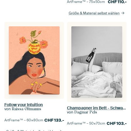
CHF
110.-
ArtFrame™ –
75×50
cm
Größe & Material selbst wählen
Follow your Intuition
Champagner im Bett - Schwarz-Weiß-Fotografie - Frau mit Alkoholflasche in der Hand Fotografie
von
Raissa Oltmanns
von
Dagmar Pels
CHF
133.-
ArtFrame™ –
60×80
cm
CHF
103.-
ArtFrame™ –
50×70
cm