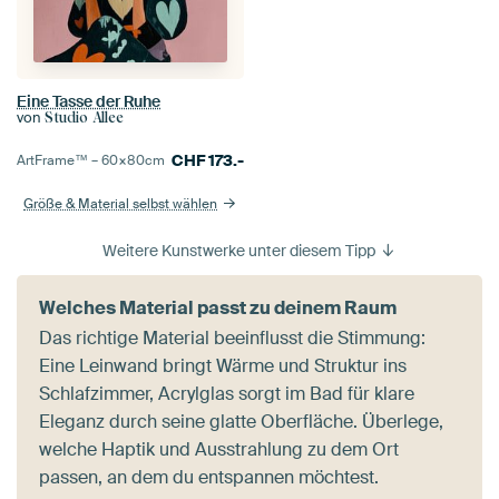
Eine Tasse der Ruhe
von
Studio Allee
CHF
173.-
ArtFrame™ –
60×80
cm
Größe & Material selbst wählen
Weitere Kunstwerke unter diesem Tipp
Welches Material passt zu deinem Raum
Das richtige Material beeinflusst die Stimmung:
Eine Leinwand bringt Wärme und Struktur ins
Schlafzimmer, Acrylglas sorgt im Bad für klare
Eleganz durch seine glatte Oberfläche. Überlege,
welche Haptik und Ausstrahlung zu dem Ort
passen, an dem du entspannen möchtest.