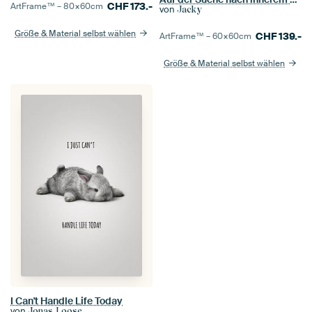
CHF
173.-
ArtFrame™ –
80×60
cm
von
Jacky
Größe & Material selbst wählen
CHF
139.-
ArtFrame™ –
60×60
cm
Größe & Material selbst wählen
I Can't Handle Life Today
von
Jonas Loose