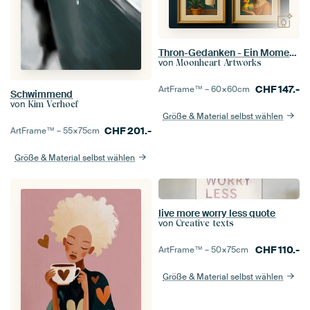
Thron-Gedanken - Ein Moment für sich selbst
von
Moonheart Artworks
CHF
147.-
ArtFrame™ –
60×60
cm
Schwimmend
von
Kim Verhoef
Größe & Material selbst wählen
CHF
201.-
ArtFrame™ –
55×75
cm
Größe & Material selbst wählen
live more worry less quote
von
Creative texts
CHF
110.-
ArtFrame™ –
50×75
cm
Größe & Material selbst wählen