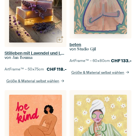
beten
von
Studio Gjil
Stilleben mit Lavendel und Lavendelseife
von
Jan Bouma
CHF
133.-
ArtFrame™ –
60×80
cm
CHF
118.-
ArtFrame™ –
50×75
cm
Größe & Material selbst wählen
Größe & Material selbst wählen