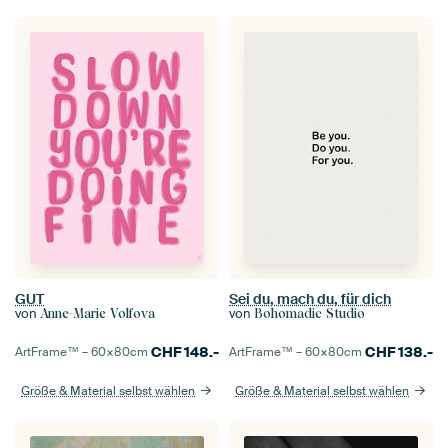
GUT
Sei du, mach du, für dich
von
von
Anne-Marie Volfova
Bohomadic Studio
CHF
148.-
CHF
138.-
ArtFrame™ –
60×80
cm
ArtFrame™ –
60×80
cm
Größe & Material selbst wählen
Größe & Material selbst wählen