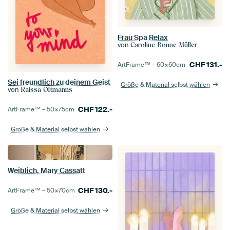
Frau Spa Relax
von
Caroline Bonne Müller
CHF
131.-
ArtFrame™ –
60×60
cm
Sei freundlich zu deinem Geist
Größe & Material selbst wählen
von
Raissa Oltmanns
CHF
122.-
ArtFrame™ –
50×75
cm
Größe & Material selbst wählen
Weiblich, Mary Cassatt
CHF
130.-
ArtFrame™ –
50×70
cm
Größe & Material selbst wählen