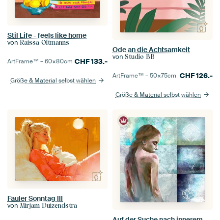
Stil Life - feels like home
von
Raissa Oltmanns
Ode an die Achtsamkeit
von
Studio BB
CHF
133.-
ArtFrame™ –
60×80
cm
CHF
126.-
ArtFrame™ –
50×75
cm
Größe & Material selbst wählen
Größe & Material selbst wählen
Fauler Sonntag III
von
Mirjam Duizendstra
Auf der Suche nach innerem Frieden