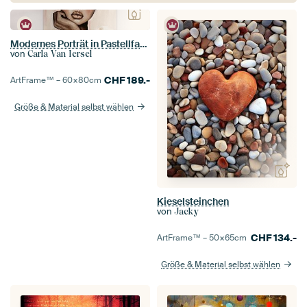
Modernes Porträt in Pastellfarben
von
Carla Van Iersel
CHF
189.-
ArtFrame™ –
60×80
cm
Größe & Material selbst wählen
Kieselsteinchen
von
Jacky
CHF
134.-
ArtFrame™ –
50×65
cm
Größe & Material selbst wählen