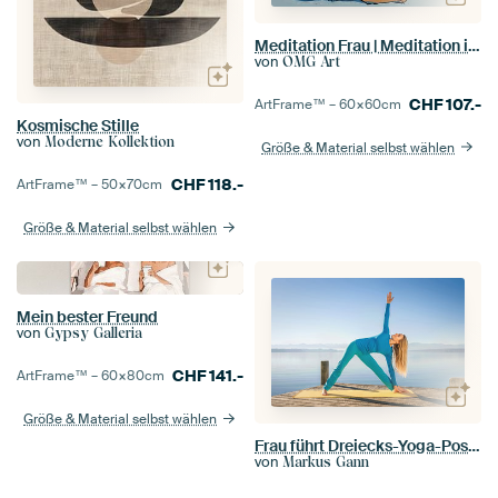
Meditation Frau | Meditation im bunten Stil
von
OMG Art
CHF
107.-
ArtFrame™ –
60×60
cm
Kosmische Stille
von
Moderne Kollektion
Größe & Material selbst wählen
CHF
118.-
ArtFrame™ –
50×70
cm
Größe & Material selbst wählen
Mein bester Freund
von
Gypsy Galleria
CHF
141.-
ArtFrame™ –
60×80
cm
Größe & Material selbst wählen
Frau führt Dreiecks-Yoga-Pose auf Dock
von
Markus Gann