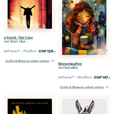
a forest, The Cure
von
René Glas
CHF
125.-
ArtFrame™ –
75×55
cm
Größe & Material selbst wählen
Morgenkaffee
von
haroulita
CHF
147.-
ArtFrame™ –
60×80
cm
Größe & Material selbst wählen