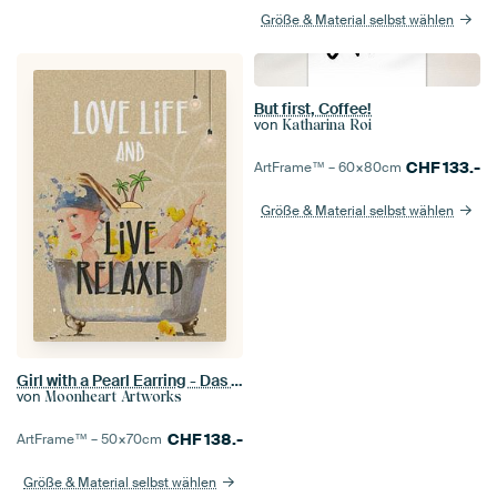
Größe & Material selbst wählen
But first, Coffee!
von
Katharina Roi
CHF
133.-
ArtFrame™ –
60×80
cm
Größe & Material selbst wählen
Girl with a Pearl Earring - Das Leben lieben und entspannt leben
von
Moonheart Artworks
CHF
138.-
ArtFrame™ –
50×70
cm
Größe & Material selbst wählen