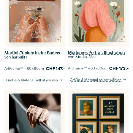
Modernes Porträt, Illustration
Martini-Trinken in der Badewanne
von
von
Studio Allee
haroulita
CHF
173.-
CHF
147.-
ArtFrame™ –
60×80
cm
ArtFrame™ –
60×80
cm
Größe & Material selbst wählen
Größe & Material selbst wählen