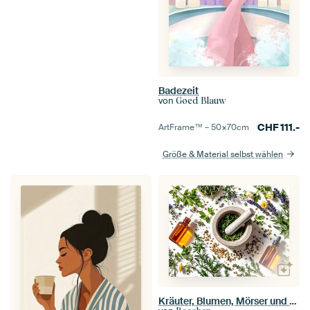
Badezeit
von
Goed Blauw
CHF
111.-
ArtFrame™ –
50×70
cm
Größe & Material selbst wählen
Kräuter, Blumen, Mörser und ätherisches Öl.