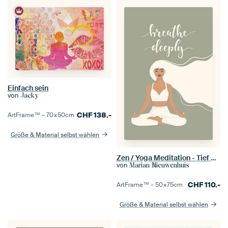
Einfach sein
von
Jacky
CHF
138.-
ArtFrame™ –
70×50
cm
Größe & Material selbst wählen
Zen / Yoga Meditation - Tief durchatmen
von
Marian Nieuwenhuis
CHF
110.-
ArtFrame™ –
50×75
cm
Größe & Material selbst wählen