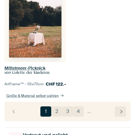
Mittelmeer-Picknick
von
Colette der Kinderen
CHF
122.-
ArtFrame™ –
55×70
cm
Größe & Material selbst wählen
1
2
3
4
…