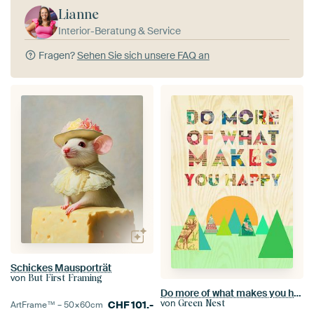
Lianne
Interior-Beratung & Service
Fragen?
Sehen Sie sich unsere FAQ an
Schickes Mausporträt
von
But First Framing
Do more of what makes you happy
von
Green Nest
CHF
101.-
ArtFrame™ –
50×60
cm