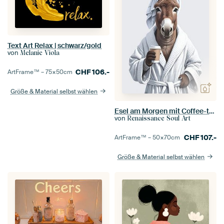
Text Art Relax | schwarz/gold
von
Melanie Viola
CHF
106.-
ArtFrame™ –
75×50
cm
Größe & Material selbst wählen
Esel am Morgen mit Coffee-to-go
von
Renaissance Soul Art
CHF
107.-
ArtFrame™ –
50×70
cm
Größe & Material selbst wählen