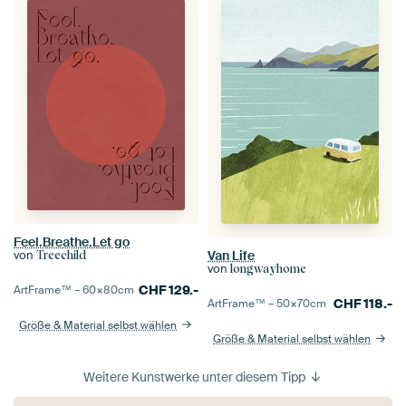
Feel.Breathe.Let go
von
Van Life
Treechild
von
longwayhome
CHF
129.-
ArtFrame™ –
60×80
cm
CHF
118.-
ArtFrame™ –
50×70
cm
Größe & Material selbst wählen
Größe & Material selbst wählen
Weitere Kunstwerke unter diesem Tipp