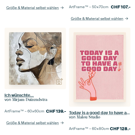
CHF
107.-
ArtFrame™ –
50×70
cm
Größe & Material selbst wählen
Größe & Material selbst wählen
Ich wünschte...
von
Mirjam Duizendstra
CHF
139.-
ArtFrame™ –
60×60
cm
Today is a good day to have a good day
von
Malou Studio
Größe & Material selbst wählen
CHF
128.-
ArtFrame™ –
60×80
cm