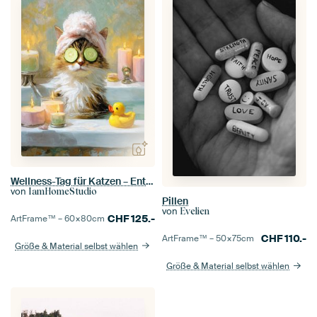
Wellness-Tag für Katzen – Entspannung
von
IamHomeStudio
Pillen
von
Evelien
CHF
125.-
ArtFrame™ –
60×80
cm
CHF
110.-
ArtFrame™ –
50×75
cm
Größe & Material selbst wählen
Größe & Material selbst wählen