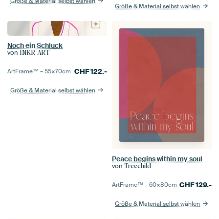
Größe & Material selbst wählen
Größe & Material selbst wählen
Noch ein Schluck
von
INKR ART
CHF
122.-
ArtFrame™ –
55×70
cm
Größe & Material selbst wählen
Peace begins within my soul
von
Treechild
CHF
129.-
ArtFrame™ –
60×80
cm
Größe & Material selbst wählen