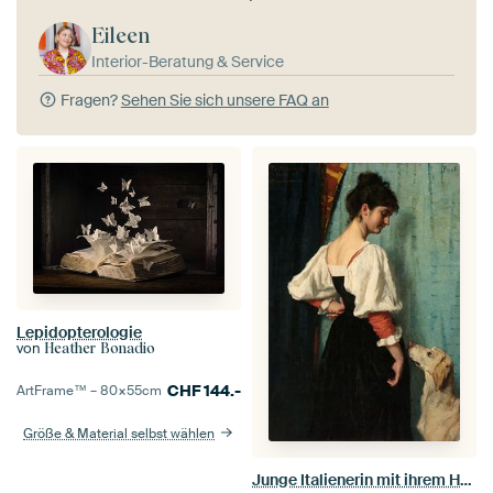
Eileen
Interior-Beratung & Service
Fragen?
Sehen Sie sich unsere FAQ an
Lepidopterologie
von
Heather Bonadio
CHF
144.-
ArtFrame™ –
80×55
cm
Größe & Material selbst wählen
Junge Italienerin mit ihrem Hund Puck (Thérèse Schwartze)