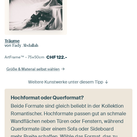
Träume
von
Fady Abdallah
CHF
122.-
ArtFrame™ –
75×50
cm
Größe & Material selbst wählen
Weitere Kunstwerke unter diesem Tipp
Hochformat oder Querformat?
Beide Formate sind gleich beliebt in der Kollektion
Romantischer. Hochformate passen gut an schmale
Wandflächen neben Türen oder Fenstern, während
Querformate über einem Sofa oder Sideboard
mehr Breite schaffen. Wähle das Format, das zu