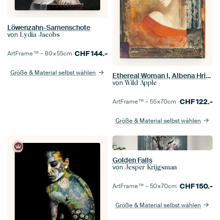
Löwenzahn-Samenschote
von
Lydia Jacobs
CHF
144.-
ArtFrame™ –
80×55
cm
Größe & Material selbst wählen
Ethereal Woman I, Albena Hristova
von
Wild Apple
CHF
122.-
ArtFrame™ –
55×70
cm
Größe & Material selbst wählen
Golden Falls
von
Jesper Krijgsman
CHF
150.-
ArtFrame™ –
50×70
cm
Größe & Material selbst wählen