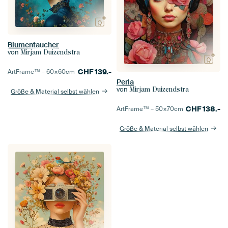
Blumentaucher
von
Mirjam Duizendstra
CHF
139.-
ArtFrame™ –
60×60
cm
Perla
von
Mirjam Duizendstra
Größe & Material selbst wählen
CHF
138.-
ArtFrame™ –
50×70
cm
Größe & Material selbst wählen