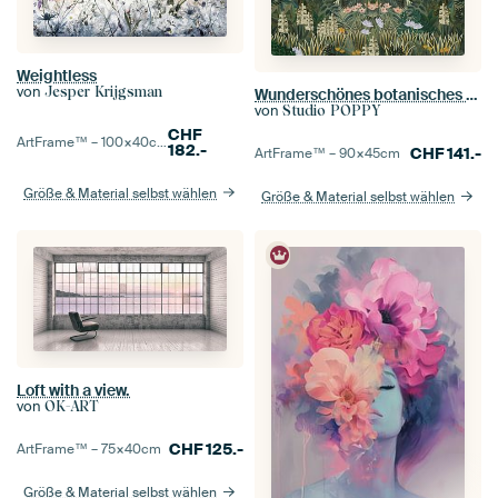
Weightless
von
Jesper Krijgsman
Wunderschönes botanisches Bild des Dschungels mit Farnen und Blumen
von
Studio POPPY
CHF
ArtFrame™ –
100×40
cm
182.-
CHF
141.-
ArtFrame™ –
90×45
cm
Größe & Material selbst wählen
Größe & Material selbst wählen
Loft with a view.
von
OK-ART
CHF
125.-
ArtFrame™ –
75×40
cm
Größe & Material selbst wählen