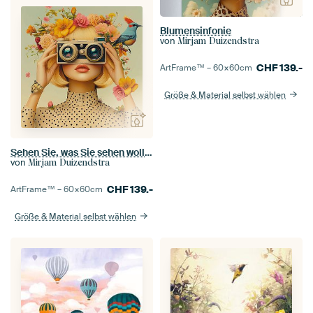
Blumensinfonie
von
Mirjam Duizendstra
CHF
139.-
ArtFrame™ –
60×60
cm
Größe & Material selbst wählen
Sehen Sie, was Sie sehen wollen
von
Mirjam Duizendstra
CHF
139.-
ArtFrame™ –
60×60
cm
Größe & Material selbst wählen