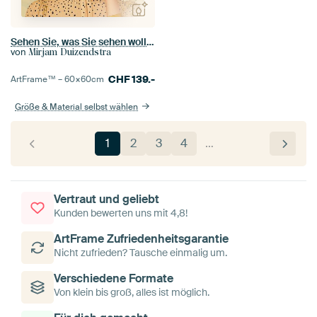
Sehen Sie, was Sie sehen wollen III
von
Mirjam Duizendstra
CHF
139.-
ArtFrame™ –
60×60
cm
Größe & Material selbst wählen
1
2
3
4
…
Vertraut und geliebt
Kunden bewerten uns mit 4,8!
ArtFrame Zufriedenheitsgarantie
Nicht zufrieden? Tausche einmalig um.
Verschiedene Formate
Von klein bis groß, alles ist möglich.