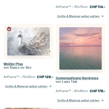
CHF
114.-
ArtFrame™ –
50×70
cm
Größe & Material selbst wählen
Weißer Pfau
von
Bianca ter Riet
CHF
126.-
ArtFrame™ –
75×50
cm
Sonnenaufgang Rarotonga
von
Laura Vink
Größe & Material selbst wählen
CHF
179.-
ArtFrame™ –
60×60
cm
Größe & Material selbst wählen