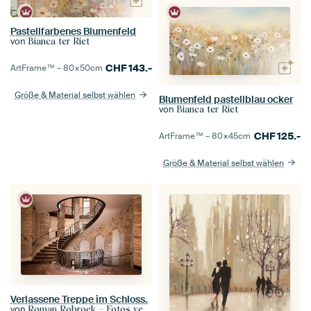
Pastellfarbenes Blumenfeld
von
Bianca ter Riet
CHF
143.-
ArtFrame™ –
80×50
cm
Größe & Material selbst wählen
Blumenfeld pastellblau ocker
von
Bianca ter Riet
CHF
125.-
ArtFrame™ –
80×45
cm
Größe & Material selbst wählen
Verlassene Treppe im Schloss.
von
Roman Robroek – Fotos verlassener Gebäude