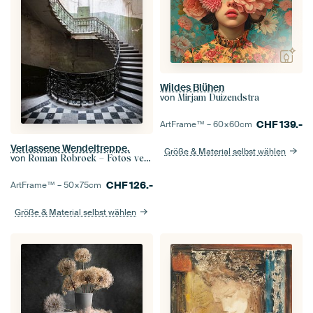
Wildes Blühen
von
Mirjam Duizendstra
CHF
139.-
ArtFrame™ –
60×60
cm
Verlassene Wendeltreppe.
Größe & Material selbst wählen
von
Roman Robroek – Fotos verlassener Gebäude
CHF
126.-
ArtFrame™ –
50×75
cm
Größe & Material selbst wählen