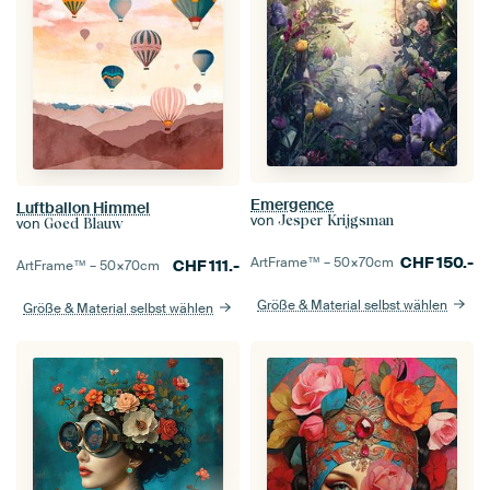
Emergence
Luftballon Himmel
von
Jesper Krijgsman
von
Goed Blauw
CHF
150.-
ArtFrame™ –
50×70
cm
CHF
111.-
ArtFrame™ –
50×70
cm
Größe & Material selbst wählen
Größe & Material selbst wählen