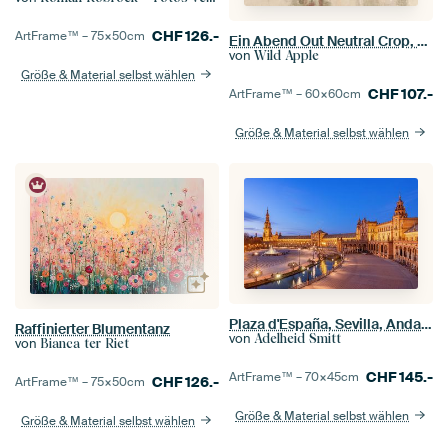
CHF
126.-
ArtFrame™ –
75×50
cm
Ein Abend Out Neutral Crop, Julia Purinton
von
Wild Apple
Größe & Material selbst wählen
CHF
107.-
ArtFrame™ –
60×60
cm
Größe & Material selbst wählen
Plaza d'España, Sevilla, Andalusien, Spanien
Raffinierter Blumentanz
von
Adelheid Smitt
von
Bianca ter Riet
CHF
145.-
ArtFrame™ –
70×45
cm
CHF
126.-
ArtFrame™ –
75×50
cm
Größe & Material selbst wählen
Größe & Material selbst wählen