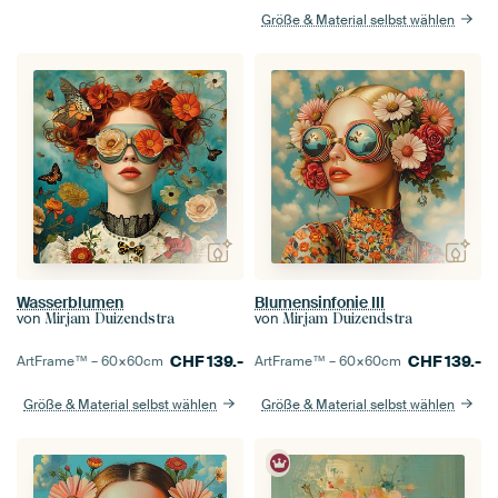
Größe & Material selbst wählen
Wasserblumen
Blumensinfonie III
von
von
Mirjam Duizendstra
Mirjam Duizendstra
CHF
139.-
CHF
139.-
ArtFrame™ –
60×60
cm
ArtFrame™ –
60×60
cm
Größe & Material selbst wählen
Größe & Material selbst wählen