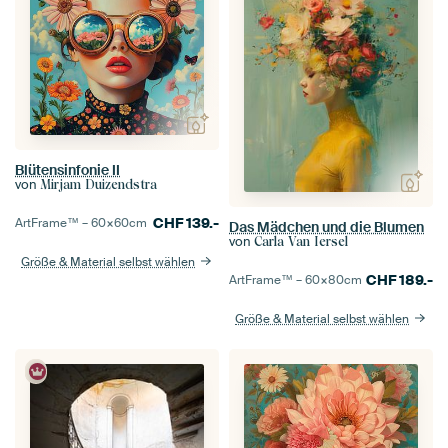
Blütensinfonie II
von
Mirjam Duizendstra
CHF
139.-
ArtFrame™ –
60×60
cm
Das Mädchen und die Blumen
von
Carla Van Iersel
Größe & Material selbst wählen
CHF
189.-
ArtFrame™ –
60×80
cm
Größe & Material selbst wählen