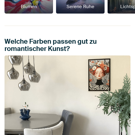
Blumen
Serene Ruhe
Lichts
Welche Farben passen gut zu
romantischer Kunst?