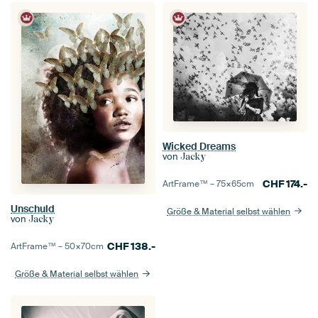
Wicked Dreams
von
Jacky
CHF
174.-
ArtFrame™ –
75×65
cm
Unschuld
Größe & Material selbst wählen
von
Jacky
CHF
138.-
ArtFrame™ –
50×70
cm
Größe & Material selbst wählen