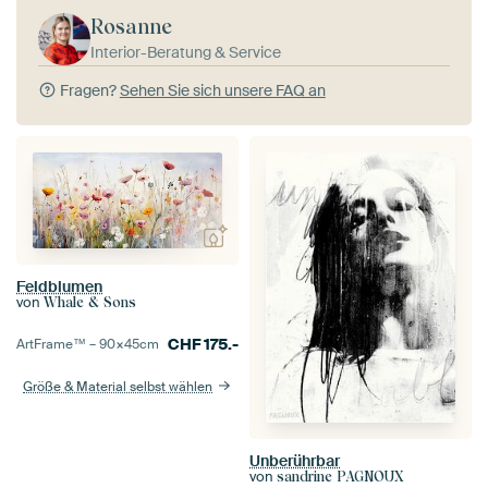
Rosanne
Interior-Beratung & Service
Fragen?
Sehen Sie sich unsere FAQ an
Feldblumen
von
Whale & Sons
CHF
175.-
ArtFrame™ –
90×45
cm
Größe & Material selbst wählen
Unberührbar
von
sandrine PAGNOUX