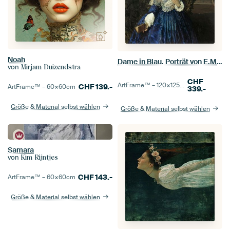
Noah
Dame in Blau. Porträt von E.M. Martynowa, Konstantin Somow
von
Mirjam Duizendstra
CHF
ArtFrame™ –
120×125
cm
CHF
139.-
ArtFrame™ –
60×60
cm
339.-
Größe & Material selbst wählen
Größe & Material selbst wählen
Samara
von
Kim Rijntjes
CHF
143.-
ArtFrame™ –
60×60
cm
Größe & Material selbst wählen