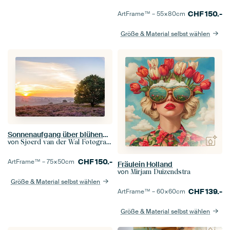
CHF
150.-
ArtFrame™ –
55×80
cm
Größe & Material selbst wählen
Sonnenaufgang über blühenden Heidekrautfeldern in den Hügeln
von
Sjoerd van der Wal Fotografie
CHF
150.-
ArtFrame™ –
75×50
cm
Fräulein Holland
von
Mirjam Duizendstra
Größe & Material selbst wählen
CHF
139.-
ArtFrame™ –
60×60
cm
Größe & Material selbst wählen