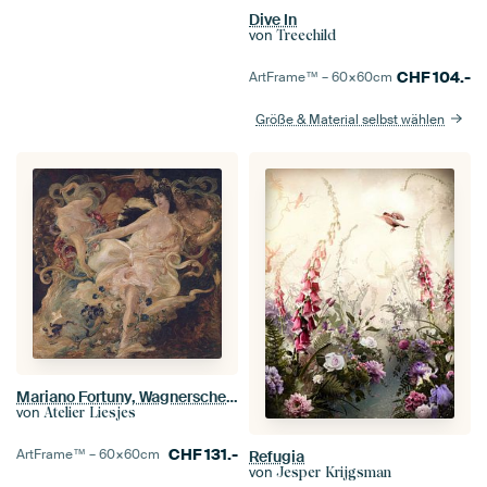
Dive In
von
Treechild
CHF
104.-
ArtFrame™ –
60×60
cm
Größe & Material selbst wählen
Mariano Fortuny, Wagnerscher Zyklus. Parsifal. Die Blumenmädchen, 1896
von
Atelier Liesjes
CHF
131.-
ArtFrame™ –
60×60
cm
Refugia
von
Jesper Krijgsman