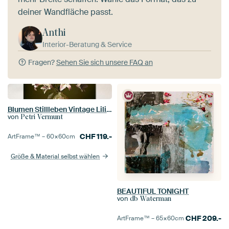
deiner Wandfläche passt.
Anthi
Interior-Beratung & Service
Fragen?
Sehen Sie sich unsere FAQ an
Blumen Stillleben Vintage Lilien
von
Petri Vermunt
CHF
119.-
ArtFrame™ –
60×60
cm
Größe & Material selbst wählen
BEAUTIFUL TONIGHT
von
db Waterman
CHF
209.-
ArtFrame™ –
65×60
cm