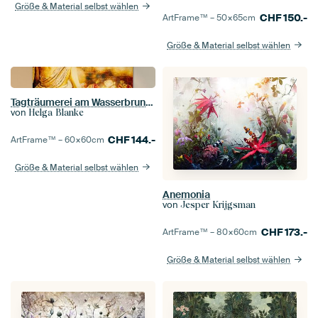
Größe & Material selbst wählen
CHF
150.-
ArtFrame™ –
50×65
cm
Größe & Material selbst wählen
Tagträumerei am Wasserbrunnen
von
Helga Blanke
CHF
144.-
ArtFrame™ –
60×60
cm
Größe & Material selbst wählen
Anemonia
von
Jesper Krijgsman
CHF
173.-
ArtFrame™ –
80×60
cm
Größe & Material selbst wählen