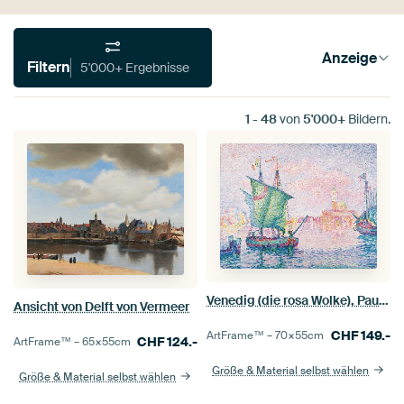
Anzeige
Filtern
5'000+ Ergebnisse
1
-
48
von
5'000+
Bildern.
Venedig (die rosa Wolke), Paul Signac
Ansicht von Delft von Vermeer
CHF
149.-
ArtFrame™ –
70×55
cm
CHF
124.-
ArtFrame™ –
65×55
cm
Größe & Material selbst wählen
Größe & Material selbst wählen