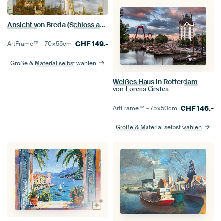
Ansicht von Breda (Schloss an einem Fluss in Holland), Jacobus Storck
CHF
149.-
ArtFrame™ –
70×55
cm
Größe & Material selbst wählen
Weißes Haus in Rotterdam
von
Lorena Cirstea
CHF
146.-
ArtFrame™ –
75×50
cm
Größe & Material selbst wählen