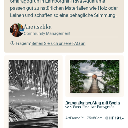
Smaragdgrün in
Lamborghini Riva Aquarama
passen gut zu natürlichen Materialien wie Holz oder
Leinen und schaffen so eine behagliche Stimmung.
Anouschka
Community Management
Fragen?
Sehen Sie sich unsere FAQ an
Romantischer Steg mit Bootshaus am See in Bayern
von
Voss Fine Art Fotografie
CHF
191.-
ArtFrame™ –
75×50
cm