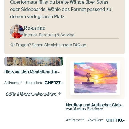
Querformate füllst du breite Wände über Sofas
oder Sideboards. Wähle das Format passend zu
deinem verfügbaren Platz.
Rosanne
Interior-Beratung & Service
Fragen?
Sehen Sie sich unsere FAQ an
Blick auf den Montalban-Turm, Amsterdam, Claude Monet
CHF
127.-
ArtFrame™ –
65×50
cm
Größe & Material selbst wählen
Nordkap und Arktischer Globus Sonnenuntergang Farben des nördlichen Horizonts
von
Markus Bleichner
CHF
110.-
ArtFrame™ –
75×50
cm