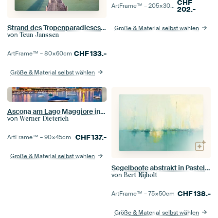
CHF
ArtFrame™ –
205×30
cm
202.-
Strand des Tropenparadieses Koh Kood
Größe & Material selbst wählen
von
Teun Janssen
CHF
133.-
ArtFrame™ –
80×60
cm
Größe & Material selbst wählen
Ascona am Lago Maggiore in der Schweiz
von
Werner Dieterich
CHF
137.-
ArtFrame™ –
90×45
cm
Größe & Material selbst wählen
Segelboote abstrakt in Pastellfarben
von
Bert Nijholt
CHF
138.-
ArtFrame™ –
75×50
cm
Größe & Material selbst wählen