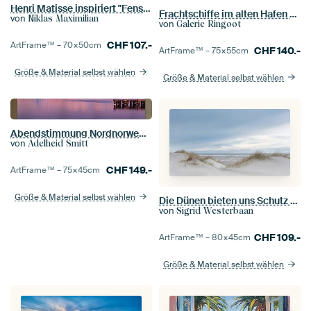
Henri Matisse inspiriert "Fenstertag"
Frachtschiffe im alten Hafen von Dendermonde (Belgien) - Öl auf Leinwand.
von
Niklas Maximilian
von
Galerie Ringoot
CHF
107.-
ArtFrame™ –
70×50
cm
CHF
140.-
ArtFrame™ –
75×55
cm
Größe & Material selbst wählen
Größe & Material selbst wählen
Abendstimmung Nordnorwegen
von
Adelheid Smitt
CHF
149.-
ArtFrame™ –
75×45
cm
Größe & Material selbst wählen
Die Dünen bieten uns Schutz gegen das Meer.
von
Sigrid Westerbaan
CHF
109.-
ArtFrame™ –
80×45
cm
Größe & Material selbst wählen