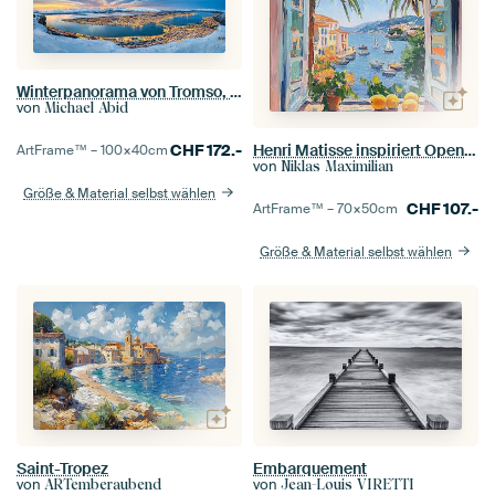
Winterpanorama von Tromso, Norwegen
von
Michael Abid
CHF
172.-
Henri Matisse inspiriert Open Window
ArtFrame™ –
100×40
cm
von
Niklas Maximilian
Größe & Material selbst wählen
CHF
107.-
ArtFrame™ –
70×50
cm
Größe & Material selbst wählen
Saint-Tropez
Embarquement
von
von
ARTemberaubend
Jean-Louis VIRETTI