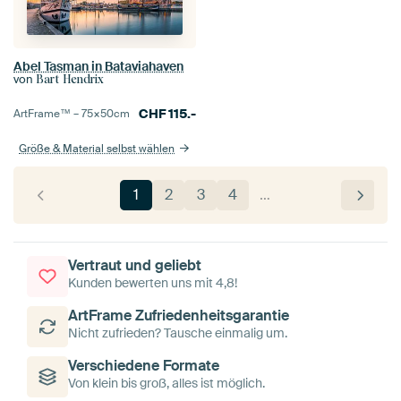
Abel Tasman in Bataviahaven
von
Bart Hendrix
CHF
115.-
ArtFrame™ –
75×50
cm
Größe & Material selbst wählen
1
2
3
4
…
Vertraut und geliebt
Kunden bewerten uns mit 4,8!
ArtFrame Zufriedenheitsgarantie
Nicht zufrieden? Tausche einmalig um.
Verschiedene Formate
Von klein bis groß, alles ist möglich.