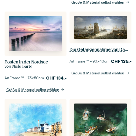
Größe & Material selbst wählen
Die Gefangennahme von Damiate, Cornelis Claesz van Wieringen
CHF
135.-
ArtFrame™ –
90×40
cm
Posten in der Nordsee
von
Niels Barto
Größe & Material selbst wählen
CHF
134.-
ArtFrame™ –
75×50
cm
Größe & Material selbst wählen