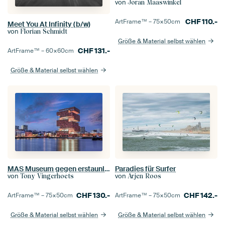
von
Joran Maaswinkel
CHF
110.-
ArtFrame™ –
75×50
cm
Meet You At Infinity (b/w)
von
Florian Schmidt
Größe & Material selbst wählen
CHF
131.-
ArtFrame™ –
60×60
cm
Größe & Material selbst wählen
MAS Museum gegen erstaunlichen Himmel in der Dämmerung, Antwerpen
Paradies für Surfer
von
von
Tony Vingerhoets
Arjen Roos
CHF
130.-
CHF
142.-
ArtFrame™ –
75×50
cm
ArtFrame™ –
75×50
cm
Größe & Material selbst wählen
Größe & Material selbst wählen