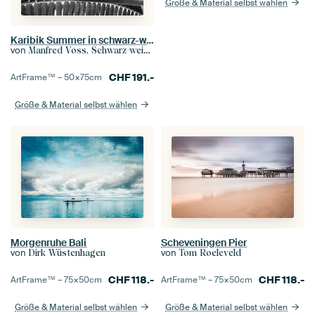
Größe & Material selbst wählen
Karibik Summer in schwarz-weiß
von
Manfred Voss, Schwarz-weiss Fotografie
CHF
191.-
ArtFrame™ –
50×75
cm
Größe & Material selbst wählen
Morgenruhe Bali
Scheveningen Pier
von
von
Dirk Wüstenhagen
Tom Roeleveld
CHF
118.-
CHF
118.-
ArtFrame™ –
75×50
cm
ArtFrame™ –
75×50
cm
Größe & Material selbst wählen
Größe & Material selbst wählen