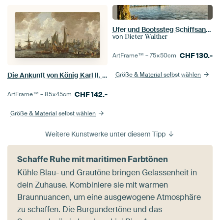
Ufer und Bootssteg Schiffsanlegestelle in Hagnau am Bodensee mit Sonne im Gegenlicht in Deutschland
von
Dieter Walther
CHF
130.-
ArtFrame™ –
75×50
cm
Die Ankunft von König Karl II. von England in Rotterdam, 24. Mai 1660
Größe & Material selbst wählen
CHF
142.-
ArtFrame™ –
85×45
cm
Größe & Material selbst wählen
Weitere Kunstwerke unter diesem Tipp
Schaffe Ruhe mit maritimen Farbtönen
Kühle Blau- und Grautöne bringen Gelassenheit in
dein Zuhause. Kombiniere sie mit warmen
Braunnuancen, um eine ausgewogene Atmosphäre
zu schaffen. Die Burgundertöne und das