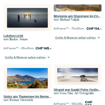
Morgens am Stazersee im Engadin in der Schweiz
von
Michael Valjak
CHF
114.-
ArtFrame™ –
75×50
cm
Letztes Licht
Größe & Material selbst wählen
von
Nadav Jonas
CHF
145.-
ArtFrame™ –
95×45
cm
Größe & Material selbst wählen
Strand von Sankt Peter Ording an der Nordsee mit Pfahlbauten
von
Voss Fine Art Fotografie
Spiez am Thunersee im Berner Oberland in der Schweiz
von
Werner Dieterich
CHF
ArtFrame™ –
105×35
cm