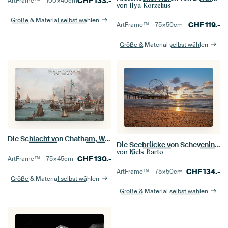
CHF
133.-
ArtFrame™ –
100×40
cm
von
Ilya Korzelius
Größe & Material selbst wählen
CHF
119.-
ArtFrame™ –
75×50
cm
Größe & Material selbst wählen
Die Schlacht von Chatham, Willem van Der Stoop
Die Seebrücke von Scheveningen
von
Niels Barto
CHF
130.-
ArtFrame™ –
75×45
cm
CHF
134.-
ArtFrame™ –
75×50
cm
Größe & Material selbst wählen
Größe & Material selbst wählen