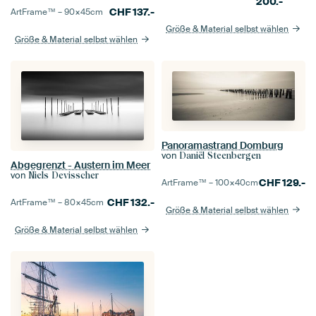
200.-
CHF
137.-
ArtFrame™ –
90×45
cm
Größe & Material selbst wählen
Größe & Material selbst wählen
Panoramastrand Domburg
von
Daniël Steenbergen
Abgegrenzt - Austern im Meer
von
Niels Devisscher
CHF
129.-
ArtFrame™ –
100×40
cm
CHF
132.-
ArtFrame™ –
80×45
cm
Größe & Material selbst wählen
Größe & Material selbst wählen