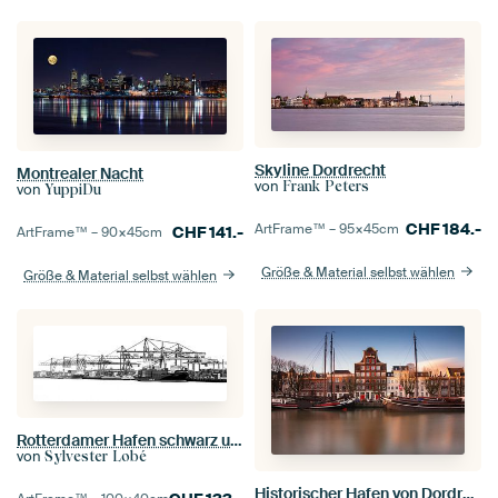
Skyline Dordrecht
Montrealer Nacht
von
Frank Peters
von
YuppiDu
CHF
184.-
ArtFrame™ –
95×45
cm
CHF
141.-
ArtFrame™ –
90×45
cm
Größe & Material selbst wählen
Größe & Material selbst wählen
Rotterdamer Hafen schwarz und weiß
von
Sylvester Lobé
Historischer Hafen von Dordrecht