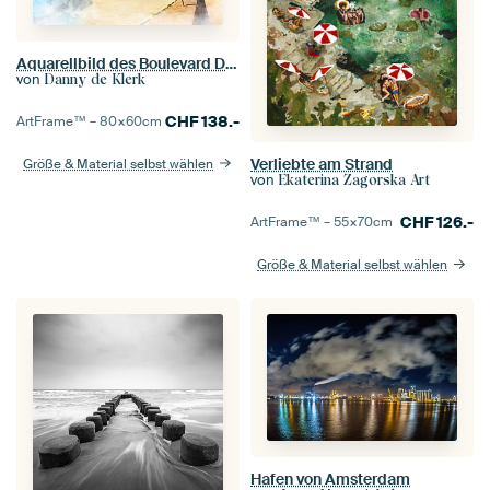
Aquarellbild des Boulevard De Ruyter in Vlissingen, Zeeland
von
Danny de Klerk
CHF
138.-
ArtFrame™ –
80×60
cm
Verliebte am Strand
Größe & Material selbst wählen
von
Ekaterina Zagorska Art
CHF
126.-
ArtFrame™ –
55×70
cm
Größe & Material selbst wählen
Hafen von Amsterdam