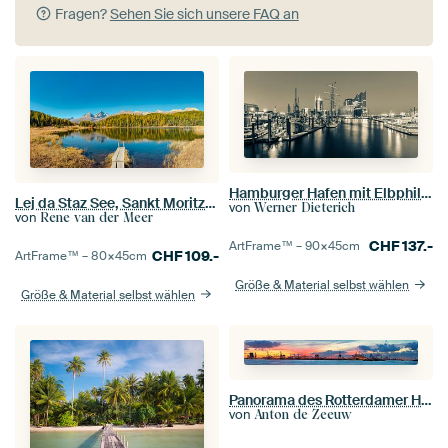
Fragen?
Sehen Sie sich unsere FAQ an
Hamburger Hafen mit Elbphilharmonie in Hamburg - Monochrom
Lej da Staz See, Sankt Moritz, Graubünden, Engadin, Schweiz
von
Werner Dieterich
von
Rene van der Meer
CHF
137.-
ArtFrame™ –
90×45
cm
CHF
109.-
ArtFrame™ –
80×45
cm
Größe & Material selbst wählen
Größe & Material selbst wählen
Panorama des Rotterdamer Hafens, Maasvlakte
von
Anton de Zeeuw