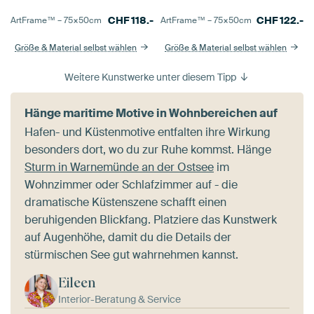
CHF
118.-
CHF
122.-
ArtFrame™ –
75×50
cm
ArtFrame™ –
75×50
cm
Größe & Material selbst wählen
Größe & Material selbst wählen
Weitere Kunstwerke unter diesem Tipp
Hänge maritime Motive in Wohnbereichen auf
Hafen- und Küstenmotive entfalten ihre Wirkung
besonders dort, wo du zur Ruhe kommst. Hänge
Sturm in Warnemünde an der Ostsee
im
Wohnzimmer oder Schlafzimmer auf - die
dramatische Küstenszene schafft einen
beruhigenden Blickfang. Platziere das Kunstwerk
auf Augenhöhe, damit du die Details der
stürmischen See gut wahrnehmen kannst.
Eileen
Interior-Beratung & Service