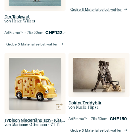
Größe & Material selbst wählen
Der Tankwart
von
Heike Willers
CHF
122.-
ArtFrame™ –
75×50
cm
Größe & Material selbst wählen
Doktor Teddybär
von
Nuelle Flipse
CHF
159.-
ArtFrame™ –
75×50
cm
Typisch Niederländisch - Käse - Lastwagen
von
Marianne Ottemann - OTTI
Größe & Material selbst wählen