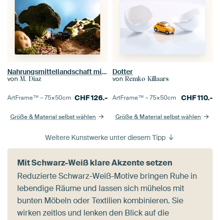
Nahrungsmittellandschaft mit Brokkoli
Dotter
von
von
M. Diaz
Remko Killaars
CHF
126.-
CHF
110.-
ArtFrame™ –
75×50
cm
ArtFrame™ –
75×50
cm
Größe & Material selbst wählen
Größe & Material selbst wählen
Weitere Kunstwerke unter diesem Tipp
Mit Schwarz-Weiß klare Akzente setzen
Reduzierte Schwarz-Weiß-Motive bringen Ruhe in
lebendige Räume und lassen sich mühelos mit
bunten Möbeln oder Textilien kombinieren. Sie
wirken zeitlos und lenken den Blick auf die