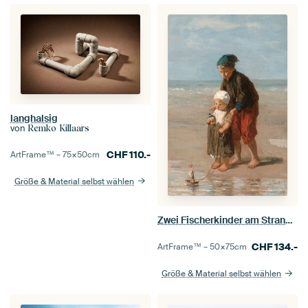
langhalsig
von
Remko Killaars
CHF
110.-
ArtFrame™ –
75×50
cm
Größe & Material selbst wählen
Zwei Fischerkinder am Strand, Jozef Israëls
CHF
134.-
ArtFrame™ –
50×75
cm
Größe & Material selbst wählen