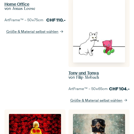
Home Office
von
Jonas Loose
CHF
110.-
ArtFrame™ –
50×75
cm
Größe & Material selbst wählen
Tony und Tonya
von
Filip Mobach
CHF
104.-
ArtFrame™ –
50×65
cm
Größe & Material selbst wählen