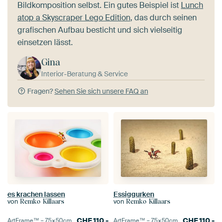
Bildkomposition selbst. Ein gutes Beispiel ist
Lunch
atop a Skyscraper Lego Edition
, das durch seinen
grafischen Aufbau besticht und sich vielseitig
einsetzen lässt.
Gina
Interior-Beratung & Service
Fragen?
Sehen Sie sich unsere FAQ an
es krachen lassen
Essiggurken
von
von
Remko Killaars
Remko Killaars
CHF
110.-
CHF
110.-
ArtFrame™ –
75×50
cm
ArtFrame™ –
75×50
cm