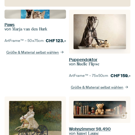
Paws
von
Marja van den Hurk
CHF
123.-
ArtFrame™ –
50×75
cm
Größe & Material selbst wählen
Puppendoktor
von
Nuelle Flipse
CHF
159.-
ArtFrame™ –
75×50
cm
Größe & Material selbst wählen
Wohnzimmer 98.490
von
Kunst Laune