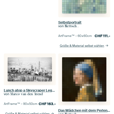
Selbstportrait
von
Nettsch .
CHF
111.-
ArtFrame™ –
60×60
cm
Größe & Material selbst wählen
Lunch atop a Skyscraper Lego Edition
von
Marco van den Arend
CHF
163.-
ArtFrame™ –
90×50
cm
Das Mädchen mit dem Perlenohrgehänge
Größe & Material selbst wählen