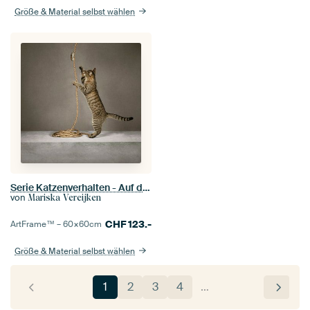
Größe & Material selbst wählen
Serie Katzenverhalten - Auf dem Seil
von
Mariska Vereijken
CHF
123.-
ArtFrame™ –
60×60
cm
Größe & Material selbst wählen
1
2
3
4
…