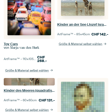
Kinder an der See (Jozef Israels)
CHF
142.-
ArtFrame™ –
85×45
cm
Toy Cars
Größe & Material selbst wählen
von
Marja van den Hurk
CHF
ArtFrame™ –
110×105
cm
268.-
Größe & Material selbst wählen
Kinder des Meeres (quadratische Version), Jozef Israëls
CHF
131.-
ArtFrame™ –
60×60
cm
Größe & Material selbst wählen