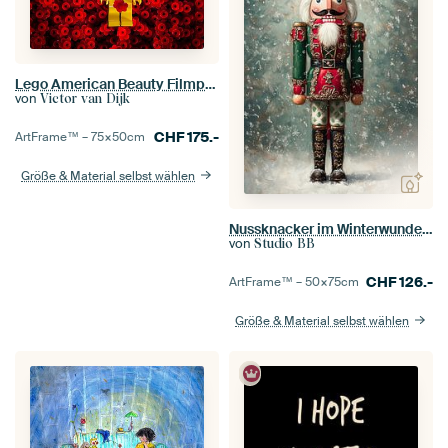
Lego American Beauty Filmplakat
von
Victor van Dijk
CHF
175.-
ArtFrame™ –
75×50
cm
Größe & Material selbst wählen
Nussknacker im Winterwunderland Nr. 2
von
Studio BB
CHF
126.-
ArtFrame™ –
50×75
cm
Größe & Material selbst wählen