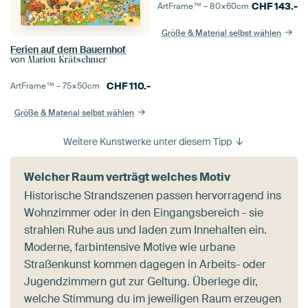
CHF
143.-
ArtFrame™ –
80×60
cm
Größe & Material selbst wählen
Ferien auf dem Bauernhof
von
Marion Krätschmer
CHF
110.-
ArtFrame™ –
75×50
cm
Größe & Material selbst wählen
Weitere Kunstwerke unter diesem Tipp
Welcher Raum verträgt welches Motiv
Historische Strandszenen passen hervorragend ins
Wohnzimmer oder in den Eingangsbereich - sie
strahlen Ruhe aus und laden zum Innehalten ein.
Moderne, farbintensive Motive wie urbane
Straßenkunst kommen dagegen in Arbeits- oder
Jugendzimmern gut zur Geltung. Überlege dir,
welche Stimmung du im jeweiligen Raum erzeugen