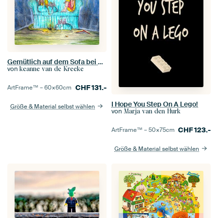
Gemütlich auf dem Sofa bei Regenwetter
von
keanne van de Kreeke
CHF
131.-
ArtFrame™ –
60×60
cm
I Hope You Step On A Lego!
Größe & Material selbst wählen
von
Marja van den Hurk
CHF
123.-
ArtFrame™ –
50×75
cm
Größe & Material selbst wählen