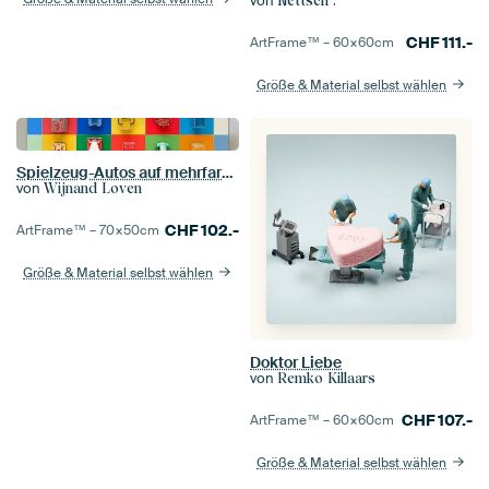
von
Nettsch .
CHF
111.-
ArtFrame™ –
60×60
cm
Größe & Material selbst wählen
Spielzeug-Autos auf mehrfarbigen Hintergrund
von
Wijnand Loven
CHF
102.-
ArtFrame™ –
70×50
cm
Größe & Material selbst wählen
Doktor Liebe
von
Remko Killaars
CHF
107.-
ArtFrame™ –
60×60
cm
Größe & Material selbst wählen