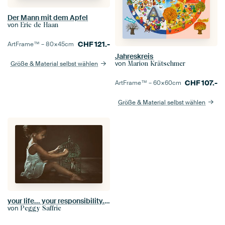
Der Mann mit dem Apfel
von
Eric de Haan
CHF
121.-
ArtFrame™ –
80×45
cm
Jahreskreis
von
Marion Krätschmer
Größe & Material selbst wählen
CHF
107.-
ArtFrame™ –
60×60
cm
Größe & Material selbst wählen
your life... your responsibility... ALWAYS...
von
Peggy Saffrie