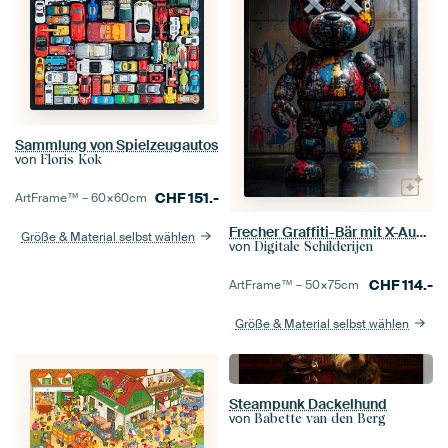
Sammlung von Spielzeugautos
von
Floris Kok
CHF
151.-
ArtFrame™ –
60×60
cm
Frecher Graffiti-Bär mit X-Augen als künstlerischer Blickfang
Größe & Material selbst wählen
von
Digitale Schilderijen
CHF
114.-
ArtFrame™ –
50×75
cm
Größe & Material selbst wählen
Steampunk Dackelhund
von
Babette van den Berg