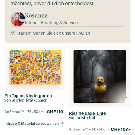
möchtest, bevor du dich entscheidest.
Rosanne
Interior-Beratung & Service
Fragen?
Sehen Sie sich unsere FAQ an
Ein Tag im Kindergarten
von
Marion Krätschmer
CHF
110.-
ArtFrame™ –
75×50
cm
Riesige Bade-Ente
von
ArtsbyPol
Größe & Material selbst wählen
CHF
107.-
ArtFrame™ –
60×60
cm