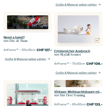
Größe & Material selbst wählen
Need a hand?
von
Eric de Haan
CHF
127.-
ArtFrame™ –
105×35
cm
Erfolgreicher Ausbruch
von
Skyfall Iconics
Größe & Material selbst wählen
CHF
106.-
ArtFrame™ –
75×50
cm
Größe & Material selbst wählen
Vintage-Weihnachtsbaum mit Spielzeugeisenbahn und Geschenken
von
But First Framing
CHF
133.-
ArtFrame™ –
60×80
cm