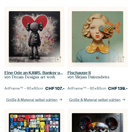
Eine Ode an KAWS, Banksy und die digitale Kunst der Popkultur
Fischauge II
von
von
Dream Designs art work
Mirjam Duizendstra
CHF
107.-
CHF
139.-
ArtFrame™ –
60×60
cm
ArtFrame™ –
60×60
cm
Größe & Material selbst wählen
Größe & Material selbst wählen