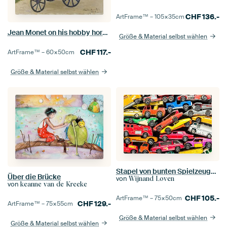
CHF
136.-
ArtFrame™ –
105×35
cm
Jean Monet on his hobby horse - Claude Monet
Größe & Material selbst wählen
CHF
117.-
ArtFrame™ –
60×50
cm
Größe & Material selbst wählen
Stapel von bunten Spielzeugautos
Über die Brücke
von
Wijnand Loven
von
keanne van de Kreeke
CHF
105.-
ArtFrame™ –
75×50
cm
CHF
129.-
ArtFrame™ –
75×55
cm
Größe & Material selbst wählen
Größe & Material selbst wählen