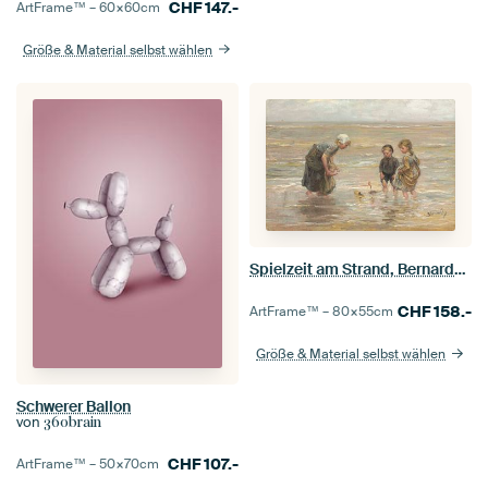
CHF
147.-
ArtFrame™ –
60×60
cm
Größe & Material selbst wählen
Spielzeit am Strand, Bernardus Johannes Blommers
CHF
158.-
ArtFrame™ –
80×55
cm
Größe & Material selbst wählen
Schwerer Ballon
von
360brain
CHF
107.-
ArtFrame™ –
50×70
cm