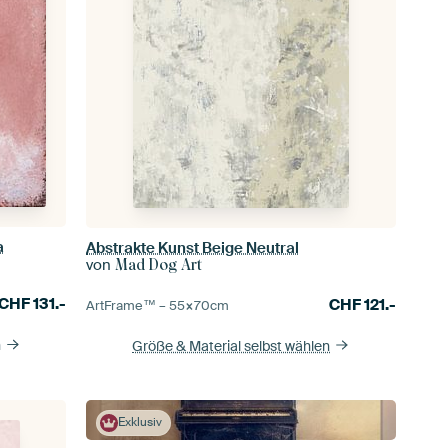
a
Abstrakte Kunst Beige Neutral
von
Mad Dog Art
CHF
131.-
CHF
121.-
ArtFrame™ –
55×70
cm
n
Größe & Material selbst wählen
Exklusiv