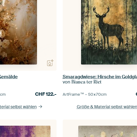
Gemälde
Smaragdwiese: Hirsche im Goldgl
von
Bianca ter Riet
CHF
122.-
5
cm
ArtFrame™ –
50×70
cm
erial selbst wählen
Größe & Material selbst wähle