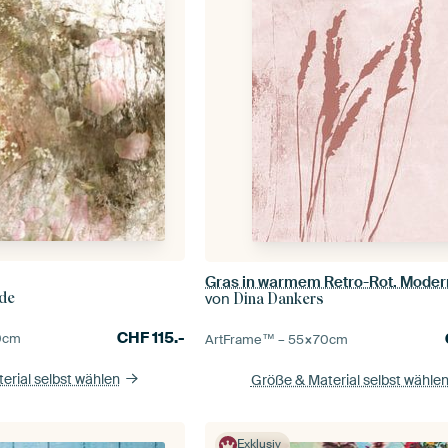
von
ade
Dina Dankers
CHF
115.-
0
cm
ArtFrame™ –
55×70
cm
erial selbst wählen
Größe & Material selbst wähle
Exklusiv