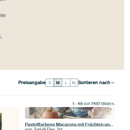
ote
d
,
Preisangabe
Sortieren nach
S
M
L
XL
1
-
48
von
1'497
Bildern.
Pastellfarbene Macarons mit Früchten und Blumen – Elegantes Dessert-Stillleben
von
Joriali Fine Art