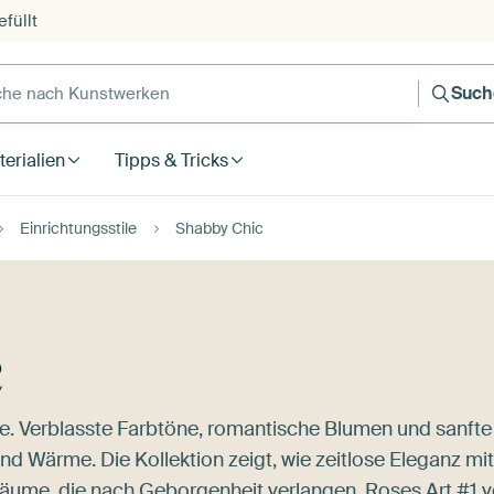
füllt
e nach Kunstwerken
Such
erialien
Tipps & Tricks
Einrichtungsstile
Shabby Chic
c
e. Verblasste Farbtöne, romantische Blumen und sanfte
d Wärme. Die Kollektion zeigt, wie zeitlose Eleganz mit
r Räume, die nach Geborgenheit verlangen.
Roses Art #1
v