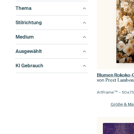
Thema
Stilrichtung
Medium
Ausgewählt
KI Gebrauch
Blumen Rokoko-
von
Preet Lambon
ArtFrame™ –
50×7
Größe & Mat