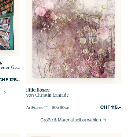
.
r Gebäude
CHF
126.-
little flower
n
von
Christin Lamade
CHF
115.-
ArtFrame™ –
60×60
cm
Größe & Material selbst wählen