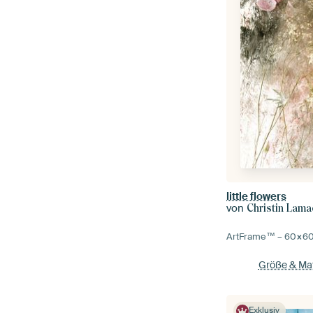
little flowers
von
Christin Lam
ArtFrame™ –
60×6
Größe & Mat
Exklusiv