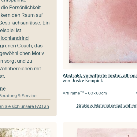
 die Persönlichkeit
ockern den Raum auf
Gesprächsanlässe. Ein
ispiel ist
Hochlandrind
f grünen Couch
, das
ngewöhnlichen Motiv
n sorgt und zu
Wohnbereichen mit
Abstrakt, verwitterte Textur, altros
st.
von
Joske Kempink
ne
ArtFrame™ –
60×60
cm
-Beratung & Service
Größe & Material selbst wähle
n Sie sich unsere FAQ an