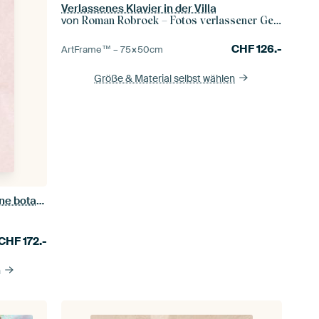
Verlassenes Klavier in der Villa
von
Roman Robroek – Fotos verlassener Gebäude
CHF
126.-
ArtFrame™ –
75×50
cm
Größe & Material selbst wählen
Gras in warmem Retro-Rot. Moderne botanische minimalistische Kunst.
CHF
172.-
n