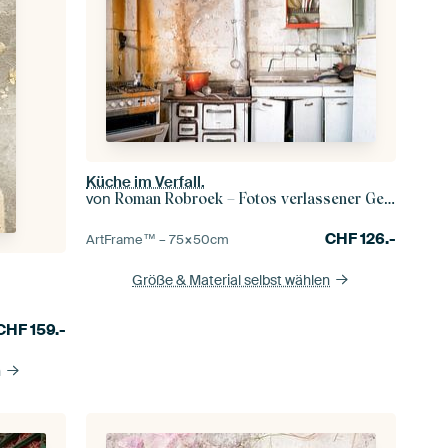
Küche im Verfall.
von
Roman Robroek – Fotos verlassener Gebäude
CHF
126.-
ArtFrame™ –
75×50
cm
Größe & Material selbst wählen
CHF
159.-
n