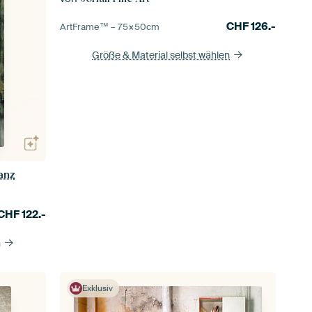
CHF
126.-
ArtFrame™ –
75×50
cm
Größe & Material selbst wählen
anz
CHF
122.-
n
Exklusiv