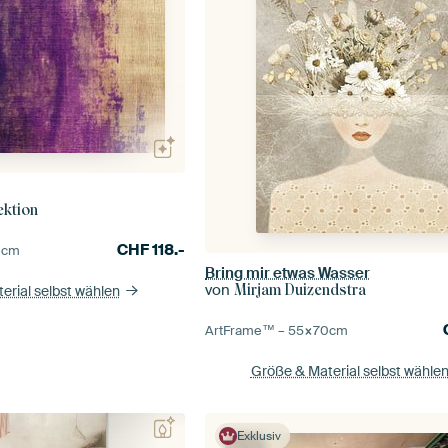
ektion
CHF
118.-
0
cm
Bring mir etwas Wasser
von
Mirjam Duizendstra
erial selbst wählen
ArtFrame™ –
55×70
cm
Größe & Material selbst wähle
Exklusiv