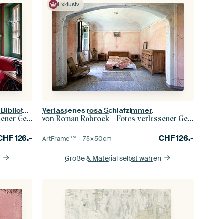
Exklusiv
Nähmaschinen in der verlassenen Bibliothek.
Verlassenes rosa Schlafzimmer.
von
r Gebäude
Roman Robroek – Fotos verlassener Gebäude
CHF
126.-
CHF
126.-
ArtFrame™ –
75×50
cm
n
Größe & Material selbst wählen