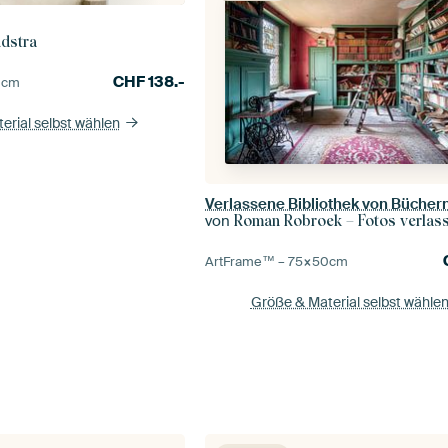
ndstra
CHF
138.-
0
cm
erial selbst wählen
Verlassene Bibliothek von Büchern
von
Roman Robroek – Fotos verlassene
ArtFrame™ –
75×50
cm
Größe & Material selbst wähle