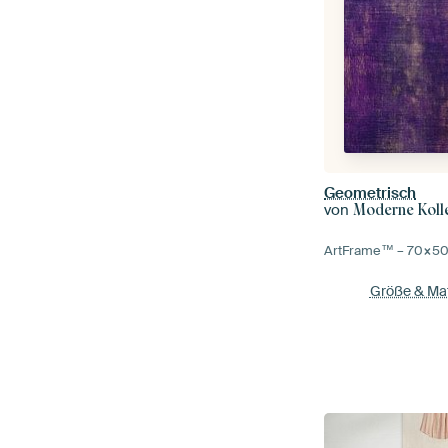
Geometrisch
von
Moderne Koll
ArtFrame™ –
70×5
Größe & Mat