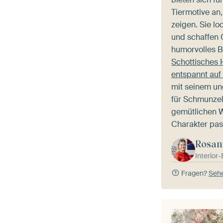
Tiermotive an,
zeigen. Sie l
und schaffen 
humorvolles Be
Schottisches 
entspannt au
mit seinem u
für Schmunzel
gemütlichen 
Charakter pas
Rosan
Interior
Fragen?
Sehe