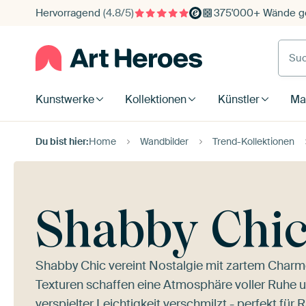
Hervorragend
(4.8/5)
375'000+ Wände ge
Such
Kunstwerke
Kollektionen
Künstler
Mat
Du bist hier:
Home
Wandbilder
Trend-Kollektionen
Shabby Chi
Shabby Chic vereint Nostalgie mit zartem Charm
Texturen schaffen eine Atmosphäre voller Ruhe un
verspielter Leichtigkeit verschmilzt - perfekt fü