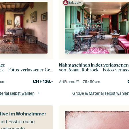
Exklusiv
ier
von
– Fotos verlassener Gebäude
Roman Robroek – Fotos verlassene
CHF
126.-
0
cm
ArtFrame™ –
75×50
cm
erial selbst wählen
Größe & Material selbst wähle
otive im Wohnzimmer
nd Essbereiche
r entspannte