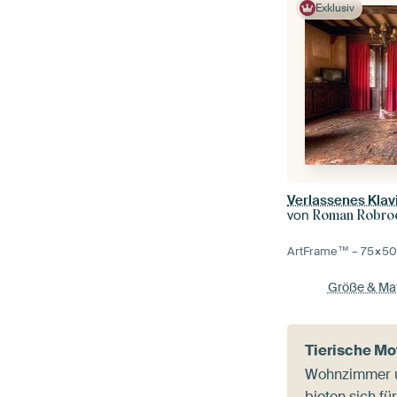
Exklusiv
Verlassenes Klav
von
Roman Robroek 
ArtFrame™ –
75×5
Größe & Mat
Tierische M
Wohnzimmer u
bieten sich fü