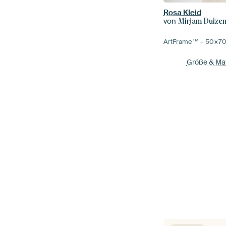
Rosa Kleid
von
Mirjam Duize
ArtFrame™ –
50×7
Größe & Mat