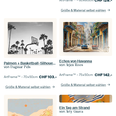
CHF
128.-
ArtFrame™ –
60×80
cm
Größe & Material selbst wählen
Echos von Havanna
Palmen + Basketball-Silhouette - Schwarz-Weiß-Sport-Fotografie - #1 #wall #art #artheroes
von
Arjen Roos
von
Dagmar Pels
CHF
142.-
ArtFrame™ –
75×50
cm
CHF
103.-
ArtFrame™ –
70×50
cm
Größe & Material selbst wählen
Größe & Material selbst wählen
Ein Tag am Strand
von
Arty Guava