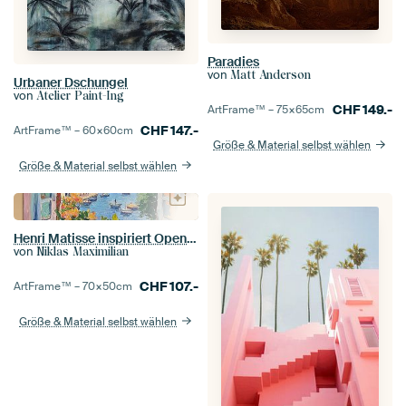
Paradies
von
Matt Anderson
Urbaner Dschungel
von
Atelier Paint-Ing
CHF
149.-
ArtFrame™ –
75×65
cm
CHF
147.-
ArtFrame™ –
60×60
cm
Größe & Material selbst wählen
Größe & Material selbst wählen
Henri Matisse inspiriert Open Window
von
Niklas Maximilian
CHF
107.-
ArtFrame™ –
70×50
cm
Größe & Material selbst wählen