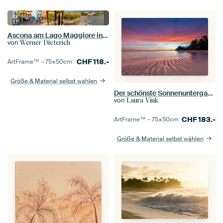
Ascona am Lago Maggiore in der Schweiz
von
Werner Dieterich
CHF
118.-
ArtFrame™ –
75×50
cm
Größe & Material selbst wählen
Der schönste Sonnenuntergang aller Zeiten
von
Laura Vink
CHF
183.-
ArtFrame™ –
75×50
cm
Größe & Material selbst wählen