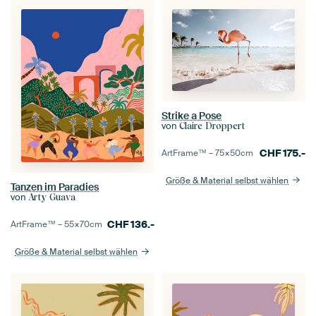
Strike a Pose
von
Claire Droppert
CHF
175.-
ArtFrame™ –
75×50
cm
Größe & Material selbst wählen
Tanzen im Paradies
von
Arty Guava
CHF
136.-
ArtFrame™ –
55×70
cm
Größe & Material selbst wählen