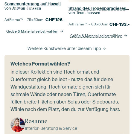
Sonnenuntergang auf Hawaii
Strand des Tropenparadieses Koh Kood
von
Antwan Janssen
von
Teun Janssen
CHF
126.-
ArtFrame™ –
75×50
cm
CHF
133.-
ArtFrame™ –
80×60
cm
Größe & Material selbst wählen
Größe & Material selbst wählen
Weitere Kunstwerke unter diesem Tipp
Welches Format wählen?
In dieser Kollektion sind Hochformat und
Querformat gleich beliebt - nutze das für deine
Wandgestaltung. Hochformate eignen sich für
schmale Wände oder neben Türen, Querformate
füllen breite Flächen über Sofas oder Sideboards.
Wähle nach dem Platz, den du zur Verfügung hast.
Rosanne
Interior-Beratung & Service