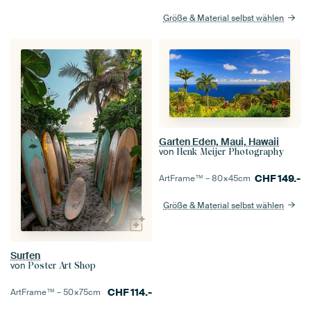
Größe & Material selbst wählen
Garten Eden, Maui, Hawaii
von
Henk Meijer Photography
CHF
149.-
ArtFrame™ –
80×45
cm
Größe & Material selbst wählen
Surfen
von
Poster Art Shop
CHF
114.-
ArtFrame™ –
50×75
cm