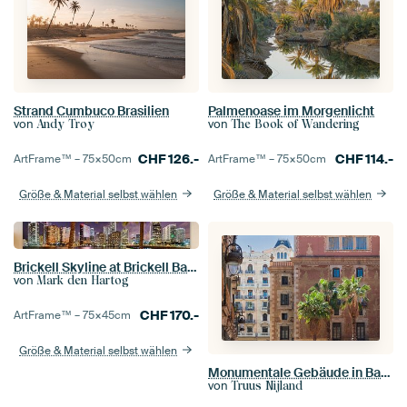
Strand Cumbuco Brasilien
Palmenoase im Morgenlicht
von
von
Andy Troy
The Book of Wandering
CHF
126.-
CHF
114.-
ArtFrame™ –
75×50
cm
ArtFrame™ –
75×50
cm
Größe & Material selbst wählen
Größe & Material selbst wählen
Brickell Skyline at Brickell Bay Miami
von
Mark den Hartog
CHF
170.-
ArtFrame™ –
75×45
cm
Größe & Material selbst wählen
Monumentale Gebäude in Barcelona
von
Truus Nijland