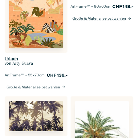
CHF
148.-
ArtFrame™ –
80×60
cm
Größe & Material selbst wählen
Urlaub
von
Arty Guava
CHF
136.-
ArtFrame™ –
55×70
cm
Größe & Material selbst wählen