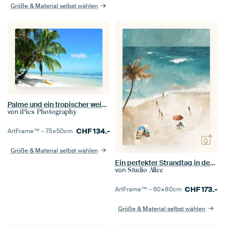
Größe & Material selbst wählen
Palme und ein tropischer weißer Sandstrand
von
iPics Photography
CHF
134.-
ArtFrame™ –
75×50
cm
Größe & Material selbst wählen
Ein perfekter Strandtag in den Tropen
von
Studio Allee
CHF
173.-
ArtFrame™ –
60×80
cm
Größe & Material selbst wählen