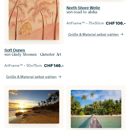
North Shore Welle
von
road to aloha
CHF
106.-
ArtFrame™ –
75×50
cm
Größe & Material selbst wählen
Soft Dunes
von
Cindy Moonen - Cinterior Art
CHF
146.-
ArtFrame™ –
50×75
cm
Größe & Material selbst wählen