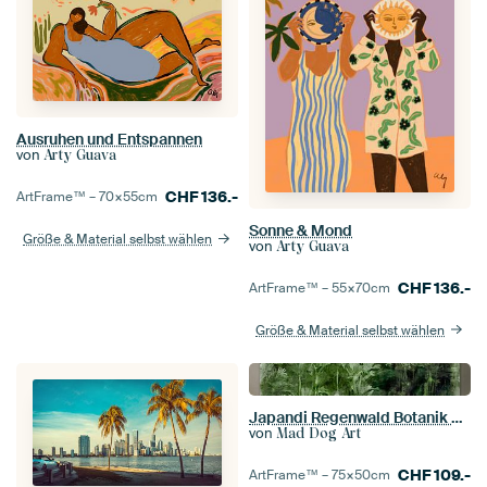
Ausruhen und Entspannen
von
Arty Guava
CHF
136.-
ArtFrame™ –
70×55
cm
Sonne & Mond
Größe & Material selbst wählen
von
Arty Guava
CHF
136.-
ArtFrame™ –
55×70
cm
Größe & Material selbst wählen
Japandi Regenwald Botanik Abstraktion
von
Mad Dog Art
CHF
109.-
ArtFrame™ –
75×50
cm