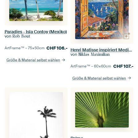
Paradies - Isla Contoy (Mexiko)
von
Rob Bout
CHF
106.-
ArtFrame™ –
75×50
cm
Henri Matisse inspiriert Mediterran Open Window Meer
von
Niklas Maximilian
Größe & Material selbst wählen
CHF
107.-
ArtFrame™ –
60×60
cm
Größe & Material selbst wählen