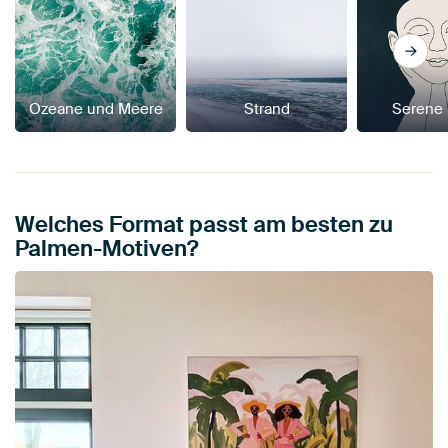
Ozeane und Meere
Strand
Serene
Welches Format passt am besten zu
Palmen-Motiven?