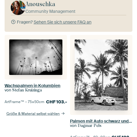
Anouschka
Community Management
Fragen?
Sehen Sie sich unsere FAQ an
Wachspalmen in Kolumbien
von
Stefan Kruizinga
CHF
103.-
ArtFrame™ –
75×50
cm
Größe & Material selbst wählen
Palmen mit Auto schwarz und weiß Foto
von
Dagmar Pels