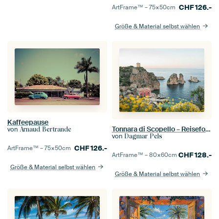
CHF
126.-
ArtFrame™ –
75×50
cm
Größe & Material selbst wählen
Kaffeepause
Tonnara di Scopello – Reisefotografie
von
Arnaud Bertrande
von
Dagmar Pels
CHF
126.-
ArtFrame™ –
75×50
cm
CHF
128.-
ArtFrame™ –
80×60
cm
Größe & Material selbst wählen
Größe & Material selbst wählen