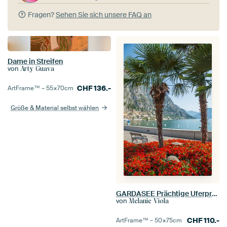
Fragen?
Sehen Sie sich unsere FAQ an
Dame in Streifen
von
Arty Guava
CHF
136.-
ArtFrame™ –
55×70
cm
Größe & Material selbst wählen
GARDASEE Prächtige Uferpromenade in Limone sul Garda
von
Melanie Viola
CHF
110.-
ArtFrame™ –
50×75
cm