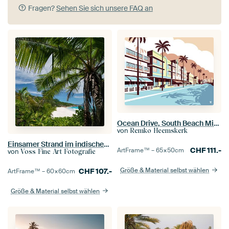
Fragen?
Sehen Sie sich unsere FAQ an
Ocean Drive, South Beach Miami
von
Remko Heemskerk
Einsamer Strand im indischen Ozean
CHF
111.-
ArtFrame™ –
65×50
cm
von
Voss Fine Art Fotografie
Größe & Material selbst wählen
CHF
107.-
ArtFrame™ –
60×60
cm
Größe & Material selbst wählen