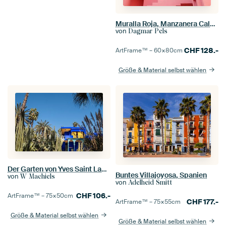
Muralla Roja, Manzanera Calpe, Spanien Reisefotografie
von
Dagmar Pels
CHF
128.-
ArtFrame™ –
60×80
cm
Größe & Material selbst wählen
Der Garten von Yves Saint Laurent, Jardin Majorelle, in Marrakesch, Marokko.
Buntes Villajoyosa, Spanien
von
W Machiels
von
Adelheid Smitt
CHF
106.-
ArtFrame™ –
75×50
cm
CHF
177.-
ArtFrame™ –
75×55
cm
Größe & Material selbst wählen
Größe & Material selbst wählen