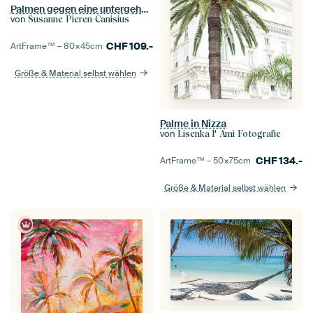
Palmen gegen eine untergehende Sonne
von
Susanne Pieren-Canisius
CHF
109.-
ArtFrame™ –
80×45
cm
Größe & Material selbst wählen
Palme in Nizza
von
Lisenka l' Ami Fotografie
CHF
134.-
ArtFrame™ –
50×75
cm
Größe & Material selbst wählen