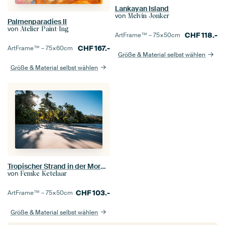
Lankayan Island
von
Melvin Jonker
Palmenparadies II
von
Atelier Paint-Ing
CHF
118.-
ArtFrame™ –
75×50
cm
CHF
167.-
ArtFrame™ –
75×60
cm
Größe & Material selbst wählen
Größe & Material selbst wählen
Tropischer Strand in der Morgensonne
von
Femke Ketelaar
CHF
103.-
ArtFrame™ –
75×50
cm
Größe & Material selbst wählen