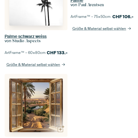
Palme
von
Paul Arentsen
CHF
106.-
ArtFrame™ –
75×50
cm
Größe & Material selbst wählen
Palme schwarz weiss
von
Studio Aspects
CHF
133.-
ArtFrame™ –
60×80
cm
Größe & Material selbst wählen