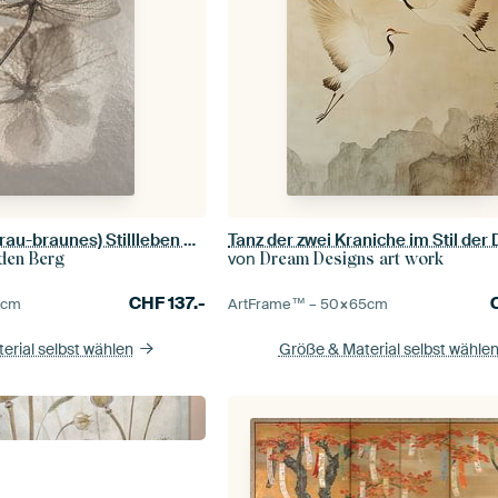
Taupefarbenes (grau-braunes) Stillleben mit Blumen: Das Hortensienblütenblatt im Licht
von
 den Berg
Dream Designs art work
CHF
137.-
5
cm
ArtFrame™ –
50×65
cm
erial selbst wählen
Größe & Material selbst wähle