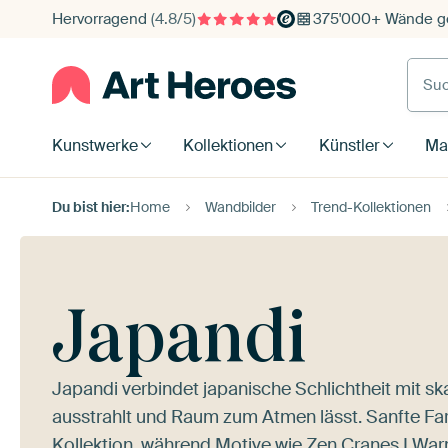
Hervorragend
(4.8/5)
375'000+ Wände ge
Such
Kunstwerke
Kollektionen
Künstler
Mat
Du bist hier:
Home
Wandbilder
Trend-Kollektionen
Japandi
Japandi verbindet japanische Schlichtheit mit s
ausstrahlt und Raum zum Atmen lässt. Sanfte Fa
Kollektion, während Motive wie
Zen Cranes I War