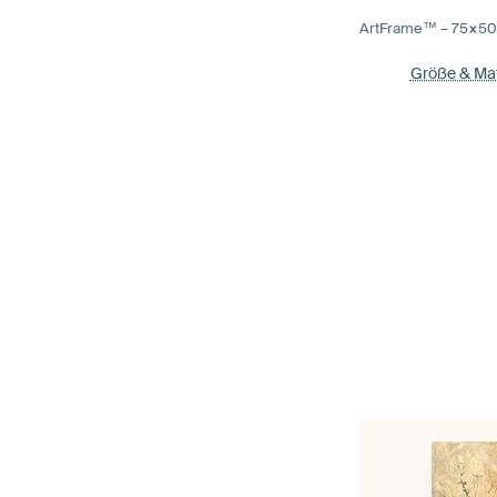
ArtFrame™ –
75×5
Größe & Mat