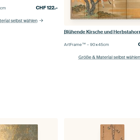
CHF
122.-
0
cm
erial selbst wählen
ArtFrame™ –
90×45
cm
Größe & Material selbst wähle