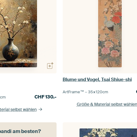
Blume und Vogel, Tsai Shiue-shi
ArtFrame™ –
35×120
cm
CHF
130.-
5
cm
Größe & Material selbst wähle
erial selbst wählen
pandi am besten?