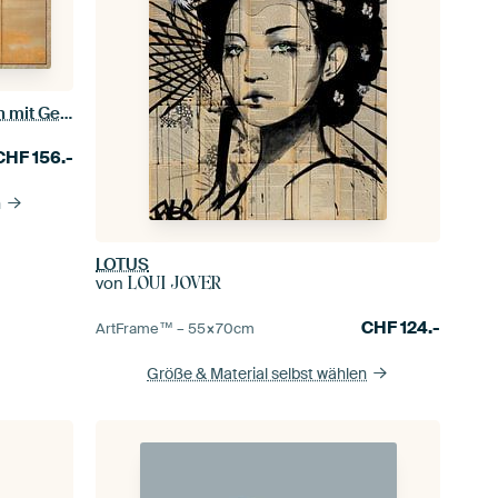
Blühende Kirsche und Herbstahorn mit Gedichtzetteln, Tosa Mitsuoki
CHF
156.-
n
LOTUS
von
LOUI JOVER
CHF
124.-
ArtFrame™ –
55×70
cm
Größe & Material selbst wählen