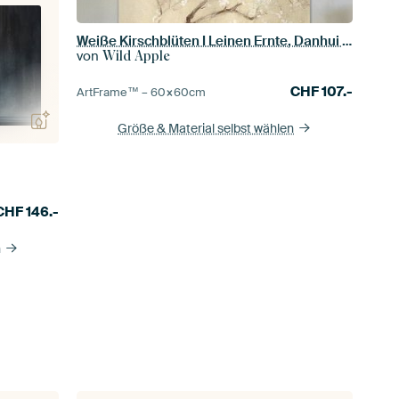
Weiße Kirschblüten I Leinen Ernte, Danhui Nai
von
Wild Apple
CHF
107.-
ArtFrame™ –
60×60
cm
Größe & Material selbst wählen
CHF
146.-
n