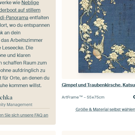
werke wie
Neblige
erboot auf stillem
di-Panorama
entfalten
dort, wo du entspannen
k an dein
 das Arbeitszimmer
le Leseecke. Die
öne und klaren
n schaffen Raum zum
ohne aufdringlich zu
t für Orte, an denen du
uhe kommen willst.
chka
ArtFrame™ –
55×75
cm
ity Management
Größe & Material selbst wähle
n Sie sich unsere FAQ an