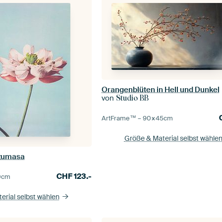
Orangenblüten in Hell und Dunkel
von
Studio BB
ArtFrame™ –
90×45
cm
Größe & Material selbst wähle
azumasa
CHF
123.-
0
cm
erial selbst wählen