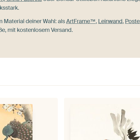
ksstark.
 Material deiner Wahl: als
ArtFrame™
,
Leinwand
,
Poste
ße, mit kostenlosem Versand.