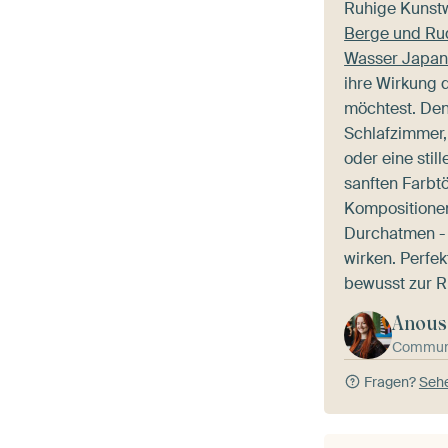
Ruhige Kunst
Berge und Rud
Wasser Japan
ihre Wirkung 
möchtest. Den
Schlafzimmer,
oder eine stil
sanften Farbt
Kompositione
Durchatmen - 
wirken. Perfek
bewusst zur R
Anous
Commun
Fragen?
Sehe