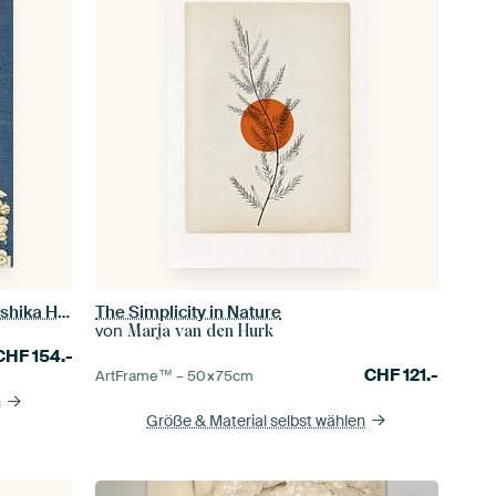
Gimpel und Traubenkirsche, Katsushika Hokusai
The Simplicity in Nature
von
Marja van den Hurk
CHF
154.-
CHF
121.-
ArtFrame™ –
50×75
cm
n
Größe & Material selbst wählen