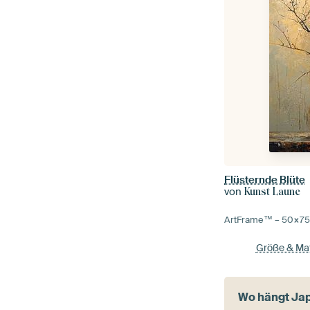
Flüsternde Blüte
von
Kunst Laune
ArtFrame™ –
50×7
Größe & Mat
Wo hängt Ja