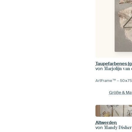
von
Marjolijn van
ArtFrame™ –
50×7
Größe & Mat
Altwerden
von
Mandy Disher