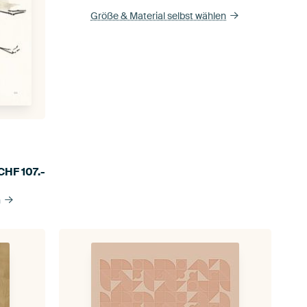
Größe & Material selbst wählen
CHF
107.-
n