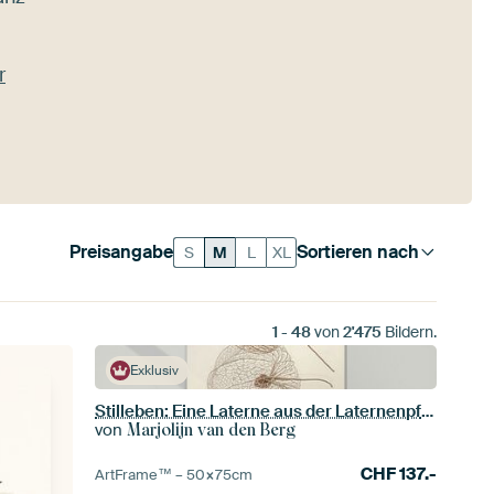
r
Preisangabe
Sortieren nach
S
M
L
XL
1
-
48
von
2'475
Bildern.
Exklusiv
Stilleben: Eine Laterne aus der Laternenpflanze
von
Marjolijn van den Berg
CHF
137.-
ArtFrame™ –
50×75
cm