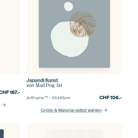
Japandi Kunst
von
Mad Dog Art
CHF
167.-
CHF
106.-
ArtFrame™ –
55×65
cm
n
Größe & Material selbst wählen