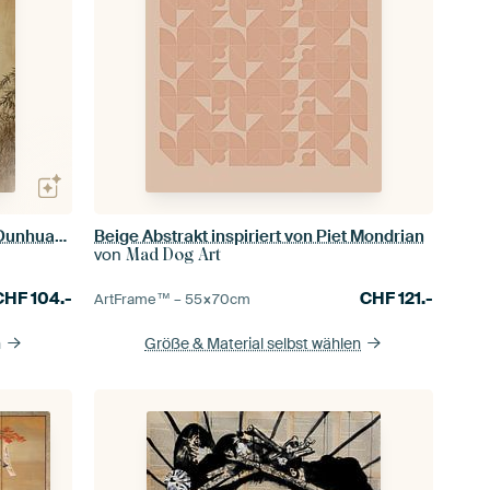
Tanz der zwei Kraniche im Stil der Dunhuang-Wandmalerei
Beige Abstrakt inspiriert von Piet Mondrian
von
Mad Dog Art
CHF
104.-
CHF
121.-
ArtFrame™ –
55×70
cm
n
Größe & Material selbst wählen