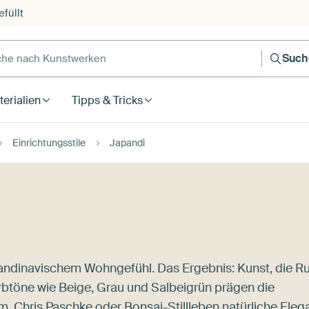
füllt
e nach Kunstwerken
Such
erialien
Tipps & Tricks
Einrichtungsstile
Japandi
kandinavischem Wohngefühl. Das Ergebnis: Kunst, die R
rbtöne wie Beige, Grau und Salbeigrün prägen die
m, Chris Paschke
oder Bonsai-Stillleben natürliche Eleg