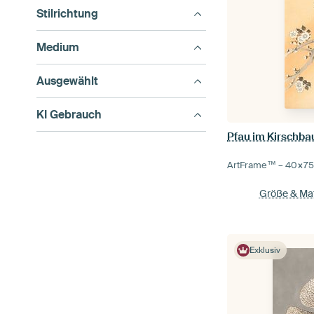
Stilrichtung
Medium
Ausgewählt
KI Gebrauch
Pfau im Kirschb
ArtFrame™ –
40×7
Größe & Mat
Exklusiv