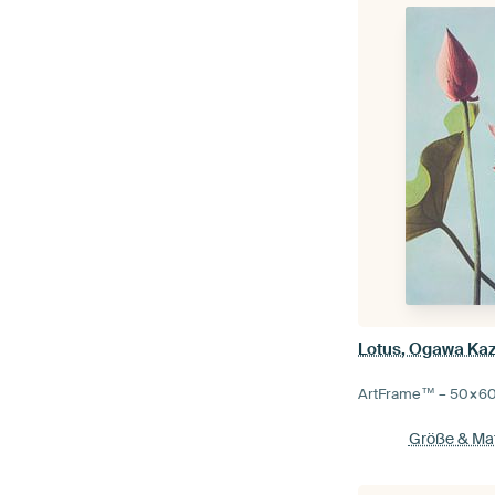
Lotus, Ogawa K
ArtFrame™ –
50×6
Größe & Mat