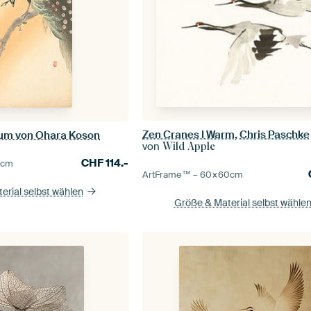
Zen Cranes I Warm, Chris Paschke
aum von Ohara Koson
von
Wild Apple
CHF
114.-
5
cm
ArtFrame™ –
60×60
cm
erial selbst wählen
Größe & Material selbst wähle