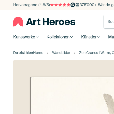
Hervorragend
(4.8/5)
375'000+ Wände ge
Such
Kunstwerke
Kollektionen
Künstler
Mat
Du bist hier:
Home
Wandbilder
Zen Cranes I Warm, C