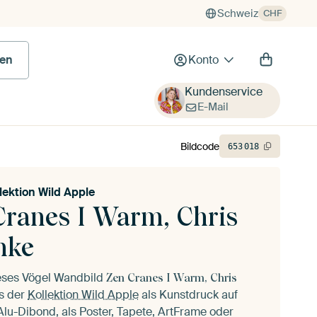
Schweiz
CHF
en
Konto
Kundenservice
E-Mail
Bildcode
653
018
lektion Wild Apple
Cranes I Warm, Chris
hke
ieses Vögel Wandbild
Zen Cranes I Warm, Chris
s der
Kollektion Wild Apple
als Kunstdruck auf
lu-Dibond, als Poster, Tapete, ArtFrame oder