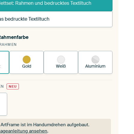
ettset: Rahmen und bedrucktes Textiltuch
s bedruckte Textiltuch
 Rahmenfarbe
pannst einen wechselbaren Textiltuch in deinen
RAHMEN
andenen ArtFrame™.
So funktioniert es.
z
Gold
Weiß
Aluminium
EN
NEU
 ArtFrame ist im Handumdrehen aufgebaut.
ageanleitung ansehen
.