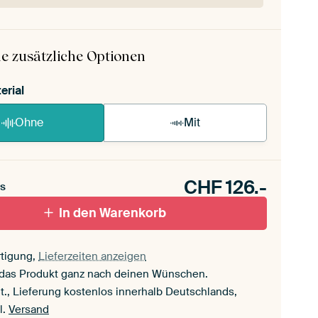
 ArtFrame ist im Handumdrehen aufgebaut.
ageanleitung ansehen
.
e zusätzliche Optionen
erial
Ohne
Mit
CHF
126.-
s
In den Warenkorb
tigung,
Lieferzeiten anzeigen
 das Produkt ganz nach deinen Wünschen.
t., Lieferung kostenlos innerhalb Deutschlands,
l.
Versand