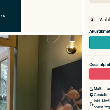
Dein
Mont
 / 5
Wähl
2
Akustikmat
Gesamtprei
Maßanfer
Gestalte
Inkl. MwS
sonst zzg