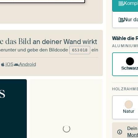
Kompl
Nur da
Wähle die
e das Bild
an deiner Wand wirkt
Du s
ALUMINIUM
vorh
herunter und gebe den Bildcode
ein
653
018
iOS
Android
Schwar
s
HOLZRAHM
Natur
Dein
Mont