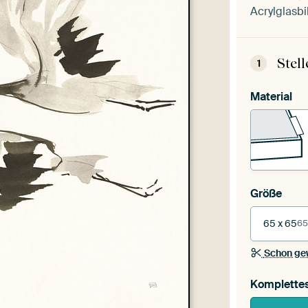
Acrylglasbi
Stel
1
Material
Größe
65 x 65
65
Schon ge
Komplette