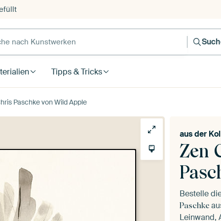
füllt
e nach Kunstwerken
Such
erialien
Tipps & Tricks
hris Paschke von Wild Apple
aus der
Kol
Zen 
Pasc
Bestelle d
au
Paschke
Leinwand, A