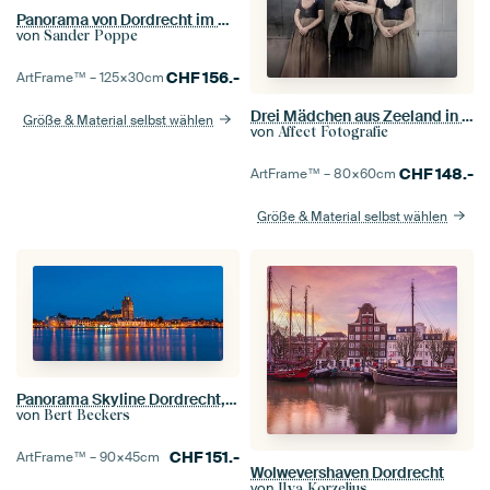
Panorama von Dordrecht im Abendlicht
von
Sander Poppe
CHF
156.-
ArtFrame™ –
125×30
cm
Drei Mädchen aus Zeeland in Tracht (Porträt von 1925)
Größe & Material selbst wählen
von
Affect Fotografie
CHF
148.-
ArtFrame™ –
80×60
cm
Größe & Material selbst wählen
Panorama Skyline Dordrecht, Niederlande
von
Bert Beckers
CHF
151.-
ArtFrame™ –
90×45
cm
Wolwevershaven Dordrecht
von
Ilya Korzelius