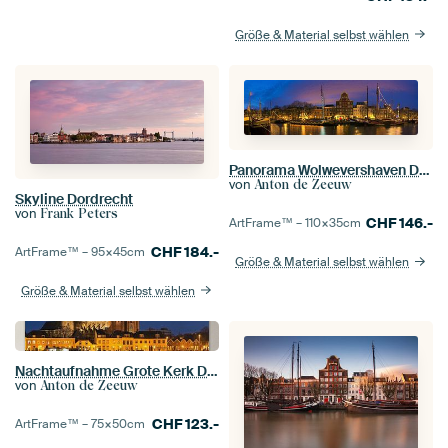
Größe & Material selbst wählen
Panorama Wolwevershaven Dordrecht
von
Anton de Zeeuw
Skyline Dordrecht
von
Frank Peters
CHF
146.-
ArtFrame™ –
110×35
cm
CHF
184.-
ArtFrame™ –
95×45
cm
Größe & Material selbst wählen
Größe & Material selbst wählen
Nachtaufnahme Grote Kerk Dordrecht
von
Anton de Zeeuw
CHF
123.-
ArtFrame™ –
75×50
cm