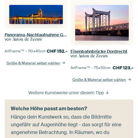
Panorama-Nachtaufnahme Grote Kerk Dordrecht
von
Anton de Zeeuw
CHF
152.-
Eisenbahnbrücke Dordrecht
ArtFrame™ –
110×40
cm
von
Anton de Zeeuw
Größe & Material selbst wählen
CHF
123.-
ArtFrame™ –
75×50
cm
Größe & Material selbst wählen
Weitere Kunstwerke unter diesem Tipp
Welche Höhe passt am besten?
Hänge dein Kunstwerk so, dass die Bildmitte
ungefähr auf Augenhöhe liegt - das sorgt für eine
angenehme Betrachtung. In Räumen, wo du