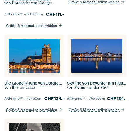
Größe & Material selbst wählen
von
Dordrecht van Vroeger
CHF
111.-
ArtFrame™ –
60×60
cm
Größe & Material selbst wählen
Skyline von Deventer am Fluss IJssel am Abend
Die Große Kirche von Dordrecht in der blauen Stunde
von
von
Merijn van der Vliet
Ilya Korzelius
CHF
134.-
CHF
124.-
ArtFrame™ –
75×50
cm
ArtFrame™ –
75×50
cm
Größe & Material selbst wählen
Größe & Material selbst wählen