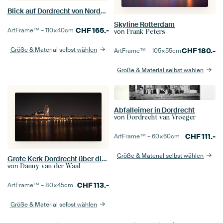
Blick auf Dordrecht von Norden, Aelbert Cuyp
Skyline Rotterdam
CHF
165.-
ArtFrame™ –
110×40
cm
von
Frank Peters
Größe & Material selbst wählen
CHF
180.-
ArtFrame™ –
105×55
cm
Größe & Material selbst wählen
Abfalleimer in Dordrecht
von
Dordrecht van Vroeger
CHF
111.-
ArtFrame™ –
60×60
cm
Größe & Material selbst wählen
Grote Kerk Dordrecht über die Oude Maas
von
Danny van der Waal
CHF
113.-
ArtFrame™ –
80×45
cm
Größe & Material selbst wählen