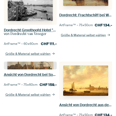
Dordrecht: Frachtschiff bei Windstille, Joseph Mallord William Turner
CHF
134.-
ArtFrame™ –
75×50
cm
Dordrecht Groothoofd Hotel "Bellevue" von der Merwedekade
von
Dordrecht van Vroeger
Größe & Material selbst wählen
CHF
111.-
ArtFrame™ –
60×60
cm
Größe & Material selbst wählen
Ansicht von Dordrecht bei Sonnenuntergang, Aelbert Cuyp
CHF
159.-
ArtFrame™ –
75×60
cm
Größe & Material selbst wählen
Ansicht von Dordrecht aus dem Dordtse Kil, Jan van Goyen
CHF
134.-
ArtFrame™ –
75×50
cm