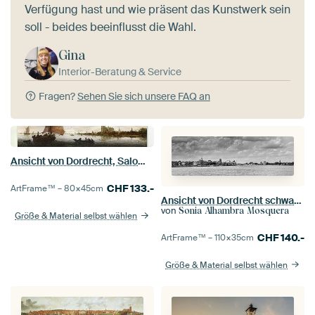
Verfügung hast und wie präsent das Kunstwerk sein
soll - beides beeinflusst die Wahl.
Gina
Interior-Beratung & Service
Fragen?
Sehen Sie sich unsere FAQ an
Ansicht von Dordrecht, Salomon van Ruysdael
CHF
133.-
ArtFrame™ –
80×45
cm
Ansicht von Dordrecht schwarz und weiß
von
Sonia Alhambra Mosquera
Größe & Material selbst wählen
CHF
140.-
ArtFrame™ –
110×35
cm
Größe & Material selbst wählen