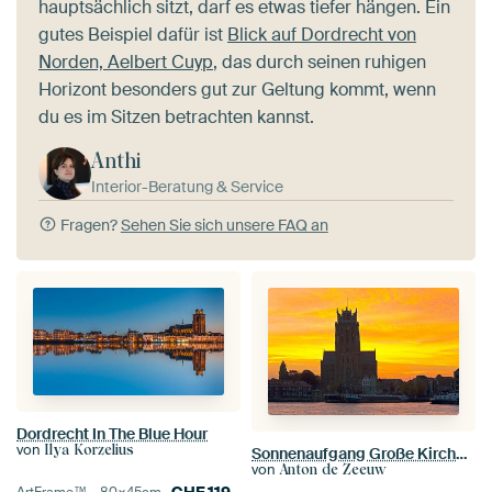
hauptsächlich sitzt, darf es etwas tiefer hängen. Ein
gutes Beispiel dafür ist
Blick auf Dordrecht von
Norden, Aelbert Cuyp
, das durch seinen ruhigen
Horizont besonders gut zur Geltung kommt, wenn
du es im Sitzen betrachten kannst.
Anthi
Interior-Beratung & Service
Fragen?
Sehen Sie sich unsere FAQ an
Dordrecht In The Blue Hour
von
Ilya Korzelius
Sonnenaufgang Große Kirche in Dordrecht
von
Anton de Zeeuw
CHF
119.-
ArtFrame™ –
80×45
cm