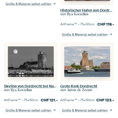
Größe & Material selbst wählen
Historischer Hafen von Dordrecht
von
Ilya Korzelius
CHF
119.-
ArtFrame™ –
75×50
cm
Größe & Material selbst wählen
Skyline von Dordrecht bei Nacht
Grote Kerk Dordrecht
von
von
Ilya Korzelius
Anton de Zeeuw
CHF
121.-
CHF
123.-
ArtFrame™ –
75×50
cm
ArtFrame™ –
75×50
cm
Größe & Material selbst wählen
Größe & Material selbst wählen