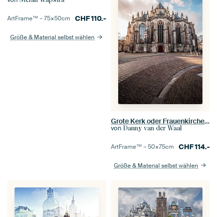
CHF
110.-
ArtFrame™ –
75×50
cm
Größe & Material selbst wählen
Grote Kerk oder Frauenkirche Dordrecht
von
Danny van der Waal
CHF
114.-
ArtFrame™ –
50×75
cm
Größe & Material selbst wählen