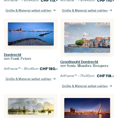
CHF
113.-
CHF
110.-
ArtFrame™ –
80×45
cm
ArtFrame™ –
80×45
cm
Größe & Material selbst wählen
Größe & Material selbst wählen
Dordrecht
von
Frank Peters
Groothoofd Dordrecht
von
Sonia Alhambra Mosquera
CHF
180.-
ArtFrame™ –
90×45
cm
CHF
118.-
ArtFrame™ –
75×50
cm
Größe & Material selbst wählen
Größe & Material selbst wählen