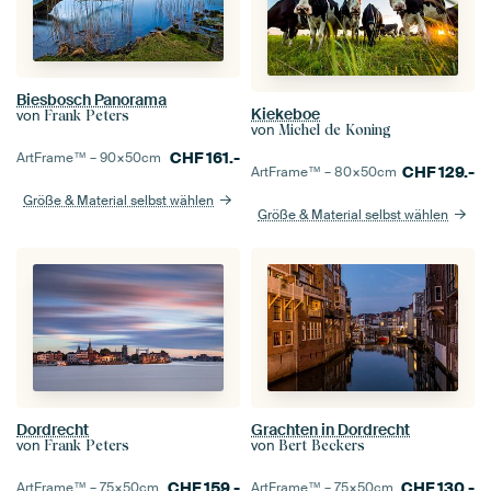
Biesbosch Panorama
Kiekeboe
von
Frank Peters
von
Michel de Koning
CHF
161.-
ArtFrame™ –
90×50
cm
CHF
129.-
ArtFrame™ –
80×50
cm
Größe & Material selbst wählen
Größe & Material selbst wählen
Dordrecht
Grachten in Dordrecht
von
von
Frank Peters
Bert Beckers
CHF
159.-
CHF
130.-
ArtFrame™ –
75×50
cm
ArtFrame™ –
75×50
cm