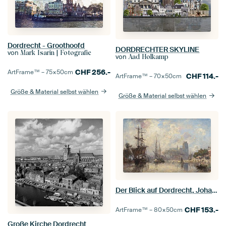
Dordrecht - Groothoofd
DORDRECHTER SKYLINE
von
Mark Isarin | Fotografie
von
Aad Holkamp
CHF
256.-
ArtFrame™ –
75×50
cm
CHF
114.-
ArtFrame™ –
70×50
cm
Größe & Material selbst wählen
Größe & Material selbst wählen
Der Blick auf Dordrecht, Johan Barthold Jongkind
CHF
153.-
ArtFrame™ –
80×50
cm
Große Kirche Dordrecht