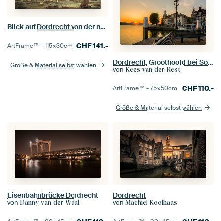
Blick auf Dordrecht von der nördlichen Mündung aus, Adam Willaerts
CHF
141.-
ArtFrame™ –
115×30
cm
Dordrecht, Groothoofd bei Sonnenaufgang
Größe & Material selbst wählen
von
Kees van der Rest
CHF
110.-
ArtFrame™ –
75×50
cm
Größe & Material selbst wählen
Eisenbahnbrücke Dordrecht
Dordrecht
von
von
Danny van der Waal
Machiel Koolhaas