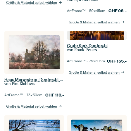
Größe & Material selbst wählen
CHF
98.-
ArtFrame™ –
50×45
cm
Größe & Material selbst wählen
Grote Kerk Dordrecht
von
Frank Peters
CHF
155.-
ArtFrame™ –
75×50
cm
Größe & Material selbst wählen
Haus Merwede im Dordrecht Aquarellstyle
von
Pim Klabbers
CHF
110.-
ArtFrame™ –
75×50
cm
Größe & Material selbst wählen