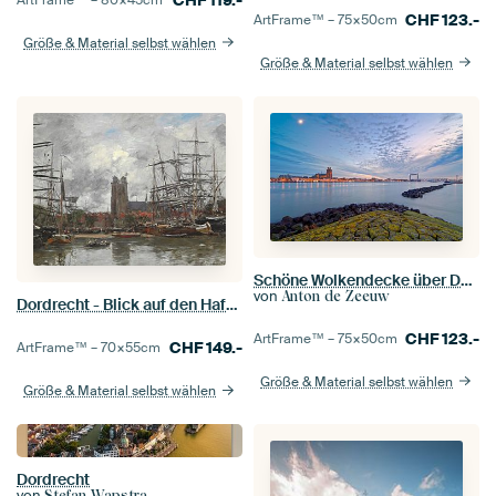
CHF
123.-
ArtFrame™ –
75×50
cm
Größe & Material selbst wählen
Größe & Material selbst wählen
Schöne Wolkendecke über Dordrecht
von
Anton de Zeeuw
Dordrecht - Blick auf den Hafen, Eugène Louis Boudin
CHF
123.-
ArtFrame™ –
75×50
cm
CHF
149.-
ArtFrame™ –
70×55
cm
Größe & Material selbst wählen
Größe & Material selbst wählen
Dordrecht
von
Stefan Wapstra