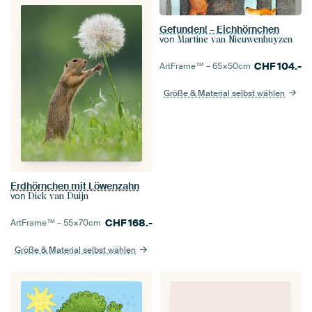
Gefunden! – Eichhörnchen
von
Martine van Nieuwenhuyzen
CHF
104.-
ArtFrame™ –
65×50
cm
Größe & Material selbst wählen
Erdhörnchen mit Löwenzahn
von
Dick van Duijn
CHF
168.-
ArtFrame™ –
55×70
cm
Größe & Material selbst wählen