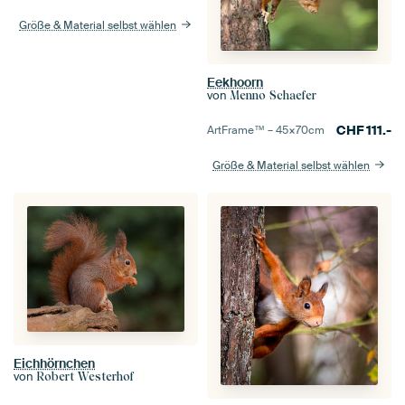
Größe & Material selbst wählen
Eekhoorn
von
Menno Schaefer
CHF
111.-
ArtFrame™ –
45×70
cm
Größe & Material selbst wählen
Eichhörnchen
von
Robert Westerhof