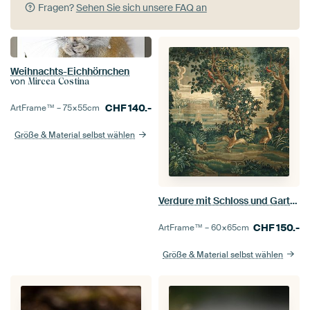
Fragen?
Sehen Sie sich unsere FAQ an
Weihnachts-Eichhörnchen
von
Mircea Costina
CHF
140.-
ArtFrame™ –
75×55
cm
Größe & Material selbst wählen
Verdure mit Schloss und Garten, Katharine Ghuys
CHF
150.-
ArtFrame™ –
60×65
cm
Größe & Material selbst wählen