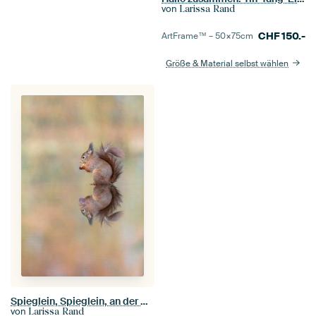
von
Larissa Rand
CHF
150.-
ArtFrame™ –
50×75
cm
Größe & Material selbst wählen
Spieglein, Spieglein, an der Wand...
von
Larissa Rand