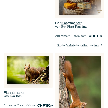
Der Käsewächter
von
But First Framing
CHF
118.-
ArtFrame™ –
50×75
cm
Größe & Material selbst wählen
Eichhörnchen
von
Eva Bos
CHF
110.-
ArtFrame™ –
75×50
cm