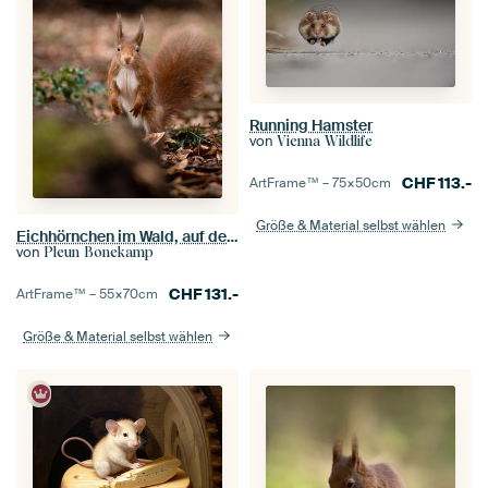
Running Hamster
von
Vienna Wildlife
CHF
113.-
ArtFrame™ –
75×50
cm
Größe & Material selbst wählen
Eichhörnchen im Wald, auf den Hinterbeinen stehend
von
Pleun Bonekamp
CHF
131.-
ArtFrame™ –
55×70
cm
Größe & Material selbst wählen