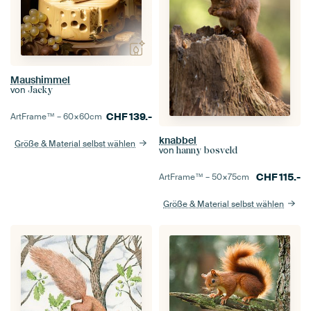
Maushimmel
von
Jacky
CHF
139.-
ArtFrame™ –
60×60
cm
knabbel
Größe & Material selbst wählen
von
hanny bosveld
CHF
115.-
ArtFrame™ –
50×75
cm
Größe & Material selbst wählen