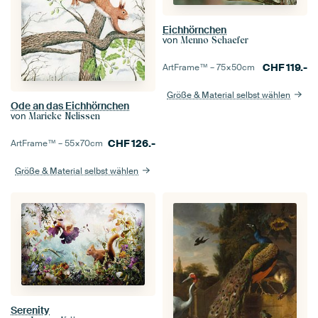
Eichhörnchen
von
Menno Schaefer
CHF
119.-
ArtFrame™ –
75×50
cm
Größe & Material selbst wählen
Ode an das Eichhörnchen
von
Marieke Nelissen
CHF
126.-
ArtFrame™ –
55×70
cm
Größe & Material selbst wählen
Serenity