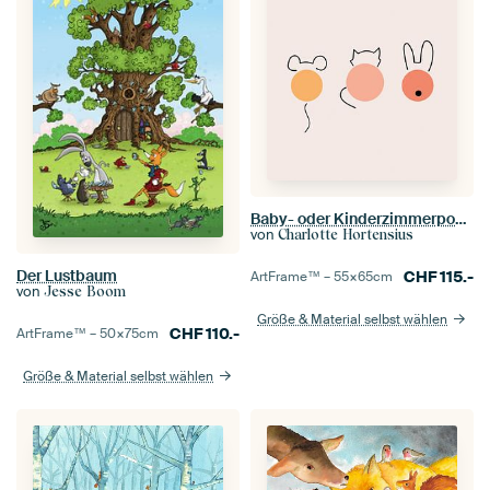
Baby- oder Kinderzimmerposter mit Maus, Katze und Kaninchen.
von
Charlotte Hortensius
Der Lustbaum
CHF
115.-
ArtFrame™ –
55×65
cm
von
Jesse Boom
Größe & Material selbst wählen
CHF
110.-
ArtFrame™ –
50×75
cm
Größe & Material selbst wählen