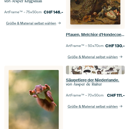
von
Jesper Krijgsman
CHF
146.-
ArtFrame™ –
75×50
cm
Größe & Material selbst wählen
Pfauen, Melchior d'Hondecoeter
CHF
130.-
ArtFrame™ –
50×70
cm
Größe & Material selbst wählen
Säugetiere der Niederlande.
von
Jasper de Ruiter
CHF
111.-
ArtFrame™ –
70×50
cm
Größe & Material selbst wählen