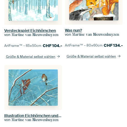
Was nun?
Versteckspiel Eichhörnchen
von
Martine van Nieuwenhuyzen
von
Martine van Nieuwenhuyzen
CHF
134.-
ArtFrame™ –
80×60
cm
CHF
104.-
ArtFrame™ –
65×50
cm
Größe & Material selbst wählen
Größe & Material selbst wählen
Illustration Eichhörnchen und Rotkehlchen
von
Martine van Nieuwenhuyzen