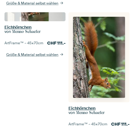
Größe & Material selbst wählen
Eichhörnchen
von
Menno Schaefer
CHF
111.-
ArtFrame™ –
45×70
cm
Größe & Material selbst wählen
Eichhörnchen
von
Menno Schaefer
CHF
111.-
ArtFrame™ –
45×70
cm