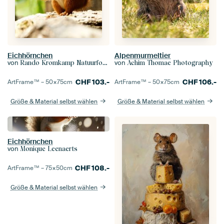
Eichhörnchen
Alpenmurmeltier
von
von
Rando Kromkamp Natuurfotograaf
Achim Thomae Photography
CHF
103.-
CHF
106.-
ArtFrame™ –
50×75
cm
ArtFrame™ –
50×75
cm
Größe & Material selbst wählen
Größe & Material selbst wählen
Eichhörnchen
von
Monique Leenaerts
CHF
108.-
ArtFrame™ –
75×50
cm
Größe & Material selbst wählen