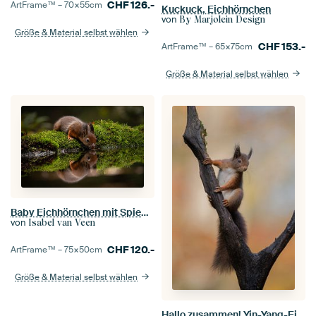
CHF
126.-
ArtFrame™ –
70×55
cm
Kuckuck, Eichhörnchen
von
By Marjolein Design
Größe & Material selbst wählen
CHF
153.-
ArtFrame™ –
65×75
cm
Größe & Material selbst wählen
Baby Eichhörnchen mit Spiegelung
von
Isabel van Veen
CHF
120.-
ArtFrame™ –
75×50
cm
Größe & Material selbst wählen
Hallo zusammen! Yin-Yang-Eichhörnchen.