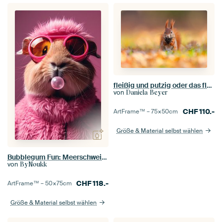
fleißig und putzig oder das fleißige Eichhörnchen
von
Daniela Beyer
CHF
110.-
ArtFrame™ –
75×50
cm
Größe & Material selbst wählen
Bubblegum Fun: Meerschweinchen 3
von
ByNoukk
CHF
118.-
ArtFrame™ –
50×75
cm
Größe & Material selbst wählen