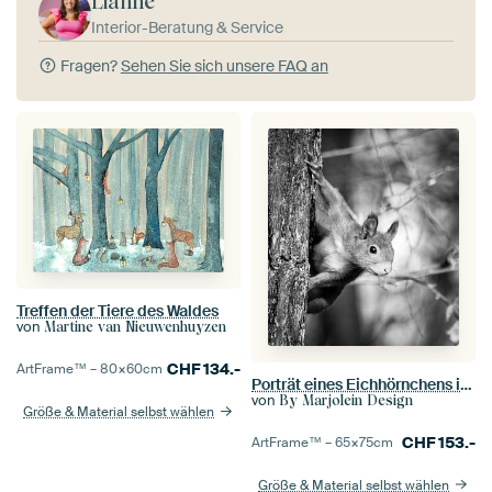
Lianne
Interior-Beratung & Service
Fragen?
Sehen Sie sich unsere FAQ an
Treffen der Tiere des Waldes
von
Martine van Nieuwenhuyzen
CHF
134.-
ArtFrame™ –
80×60
cm
Porträt eines Eichhörnchens in Schwarzweiß
von
By Marjolein Design
Größe & Material selbst wählen
CHF
153.-
ArtFrame™ –
65×75
cm
Größe & Material selbst wählen