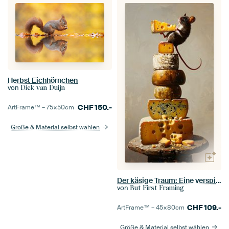
Herbst Eichhörnchen
von
Dick van Duijn
CHF
150.-
ArtFrame™ –
75×50
cm
Größe & Material selbst wählen
Der käsige Traum: Eine verspielte Geschmackssymphonie
von
But First Framing
CHF
109.-
ArtFrame™ –
45×80
cm
Größe & Material selbst wählen