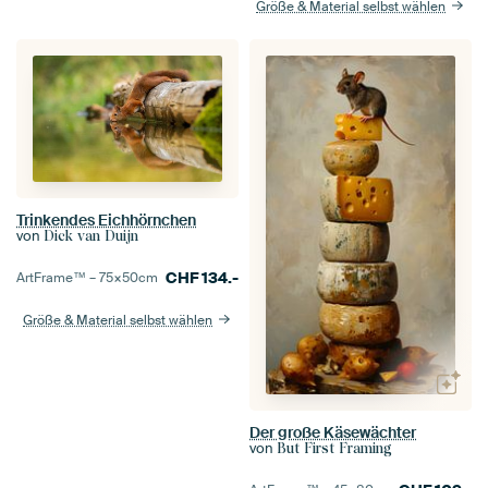
Größe & Material selbst wählen
Trinkendes Eichhörnchen
von
Dick van Duijn
CHF
134.-
ArtFrame™ –
75×50
cm
Größe & Material selbst wählen
Der große Käsewächter
von
But First Framing