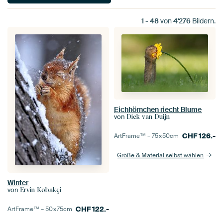
1
-
48
von
4'276
Bildern.
Eichhörnchen riecht Blume
von
Dick van Duijn
CHF
126.-
ArtFrame™ –
75×50
cm
Größe & Material selbst wählen
Winter
von
Ervin Kobakçi
CHF
122.-
ArtFrame™ –
50×75
cm