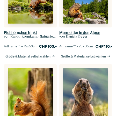
Eichhörnchen trinkt
Murmeltier in den Alpen
von
von
Rando Kromkamp Natuurfotograaf
Daniela Beyer
CHF
103.-
CHF
110.-
ArtFrame™ –
75×50
cm
ArtFrame™ –
75×50
cm
Größe & Material selbst wählen
Größe & Material selbst wählen