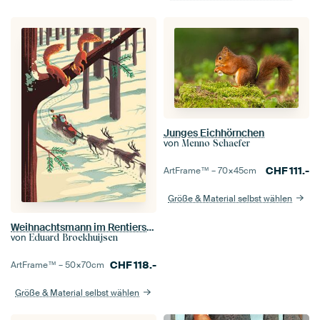
Junges Eichhörnchen
von
Menno Schaefer
CHF
111.-
ArtFrame™ –
70×45
cm
Größe & Material selbst wählen
Weihnachtsmann im Rentierschlitten und Eichhörnchen
von
Eduard Broekhuijsen
CHF
118.-
ArtFrame™ –
50×70
cm
Größe & Material selbst wählen