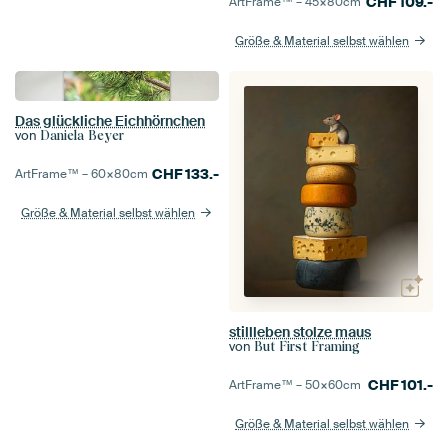
CHF
109.-
ArtFrame™ –
45×80
cm
Größe & Material selbst wählen
Das glückliche Eichhörnchen
von
Daniela Beyer
CHF
133.-
ArtFrame™ –
60×80
cm
Größe & Material selbst wählen
stillleben stolze maus
von
But First Framing
CHF
101.-
ArtFrame™ –
50×60
cm
Größe & Material selbst wählen