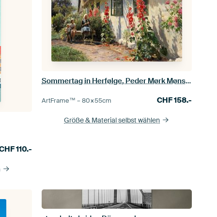
Sommertag in Herfølge, Peder Mørk Mønsted
CHF
158.-
ArtFrame™ –
80×55
cm
Größe & Material selbst wählen
CHF
110.-
n