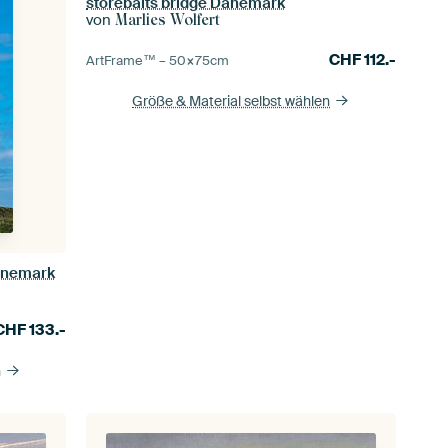
storebalts bridge Dänemark
von
Marlies Wolfert
CHF
112.-
ArtFrame™ –
50×75
cm
Größe & Material selbst wählen
Dänemark
CHF
133.-
n