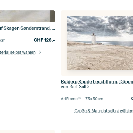
Sommerabend auf Skagen Sønderstrand, Peder Severin Krøyer
CHF
126.-
5
cm
erial selbst wählen
Rubjerg Knude Leuchtturm, Däne
von
Bart Sallé
ArtFrame™ –
75×50
cm
Größe & Material selbst wähle