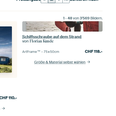
1
-
48
von
3'569
Bildern.
Schiffsschraube auf dem Strand
von
Florian Kunde
CHF
118.-
ArtFrame™ –
75×50
cm
Größe & Material selbst wählen
CHF
110.-
n