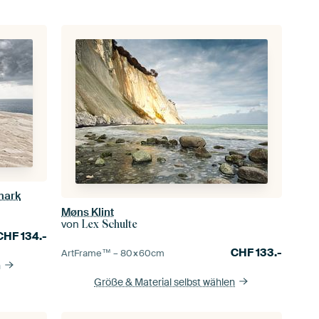
mark
Møns Klint
von
Lex Schulte
CHF
134.-
CHF
133.-
ArtFrame™ –
80×60
cm
n
Größe & Material selbst wählen