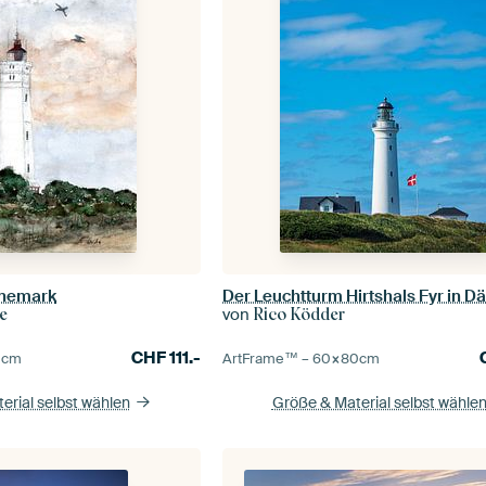
änemark
Der Leuchtturm Hirtshals Fyr in 
von
e
Rico Ködder
CHF
111.-
0
cm
ArtFrame™ –
60×80
cm
erial selbst wählen
Größe & Material selbst wähle