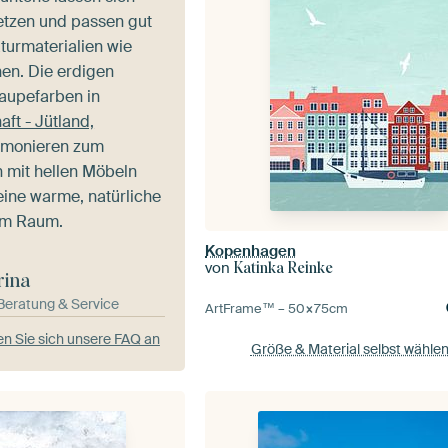
setzen und passen gut
urmaterialien wie
nen. Die erdigen
aupefarben in
ft - Jütland,
monieren zum
n mit hellen Möbeln
eine warme, natürliche
em Raum.
Kopenhagen
von
Katinka Reinke
rina
-Beratung & Service
ArtFrame™ –
50×75
cm
n Sie sich unsere FAQ an
Größe & Material selbst wähle