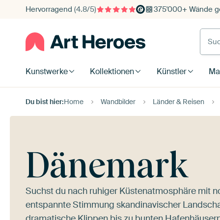
Hervorragend
(4.8/5)
375'000+ Wände ge
Such
Kunstwerke
Kollektionen
Künstler
Mat
Du bist hier:
Home
Wandbilder
Länder & Reisen
Dänemark
Suchst du nach ruhiger Küstenatmosphäre mit no
entspannte Stimmung skandinavischer Landschaft
dramatische Klippen bis zu bunten Hafenhäusern 