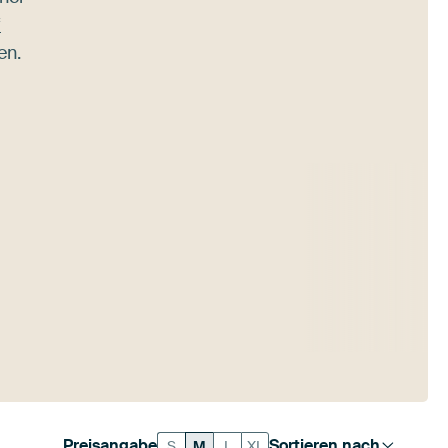
f
en.
Preisangabe
Sortieren nach
S
M
L
XL