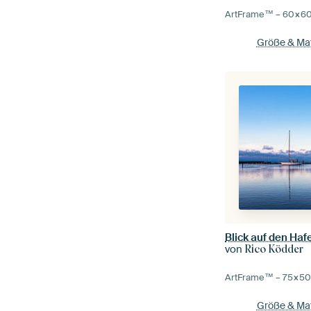
ArtFrame™ –
60×6
Größe & Mat
von
Rico Ködder
ArtFrame™ –
75×5
Größe & Mat