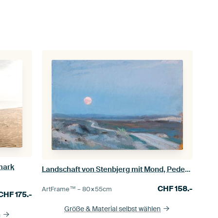
mark
Landschaft von Stenbjerg mit Mond, Peder Severin Krøyer
CHF
158.-
ArtFrame™ –
80×55
cm
CHF
175.-
Größe & Material selbst wählen
n