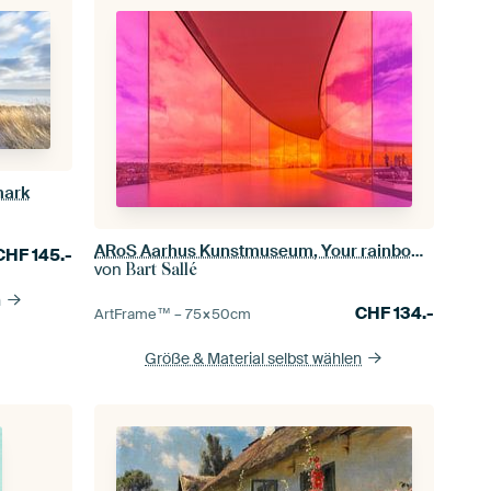
mark
ARoS Aarhus Kunstmuseum, Your rainbow panorama
CHF
145.-
von
Bart Sallé
n
CHF
134.-
ArtFrame™ –
75×50
cm
Größe & Material selbst wählen