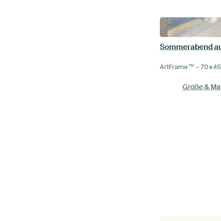
ArtFrame™ –
70×4
Größe & Mat