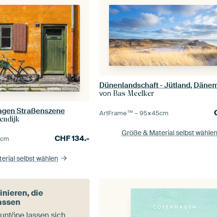
Dünenlandschaft - Jütland, Däne
von
Bas Meelker
agen Straßenszene
ArtFrame™ –
95×45
cm
endijk
Größe & Material selbst wähle
CHF
134.-
0
cm
erial selbst wählen
nieren, die
assen
untöne lassen sich