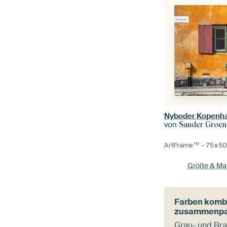
Nyboder Kopenh
von
Sander Groen
ArtFrame™ –
75×5
Größe & Mat
Farben kombi
zusammenp
Grau- und Bra