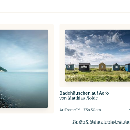
Badehäuschen auf Aerö
von
Matthias Nolde
ArtFrame™ –
75×50
cm
Größe & Material selbst wähle