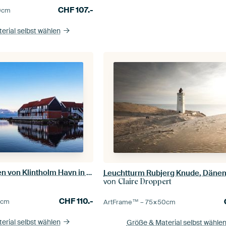
CHF
107.-
0
cm
erial selbst wählen
Blick auf den Hafen von Klintholm Havn in Dänemark
Leuchtturm Rubjerg Knude, Däne
von
Claire Droppert
CHF
110.-
0
cm
ArtFrame™ –
75×50
cm
erial selbst wählen
Größe & Material selbst wähle