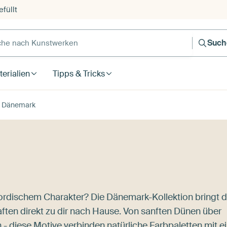
füllt
e nach Kunstwerken
Such
erialien
Tipps & Tricks
Dänemark
rdischem Charakter? Die Dänemark-Kollektion bringt d
en direkt zu dir nach Hause. Von sanften Dünen über
- diese Motive verbinden natürliche Farbpaletten mit e