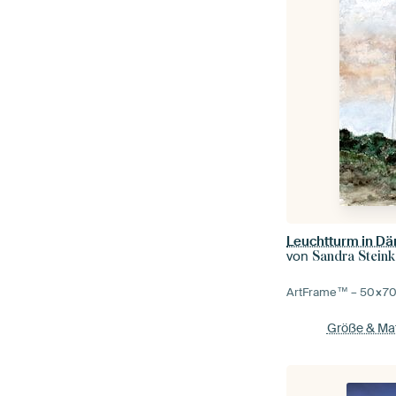
Leuchtturm in D
von
Sandra Steink
ArtFrame™ –
50×7
Größe & Mat