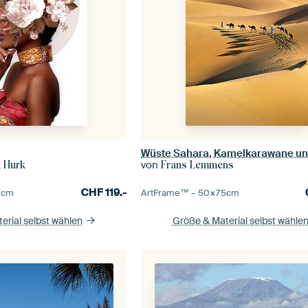
von
n Hurk
Frans Lemmens
CHF
119.-
0
cm
ArtFrame™ –
50×75
cm
erial selbst wählen
Größe & Material selbst wähle