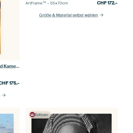
CHF
172.-
ArtFrame™ –
55×70
cm
Größe & Material selbst wählen
Wüste Sahara, Kamelkarawane und Kameltreiber
CHF
175.-
n
Exklusiv