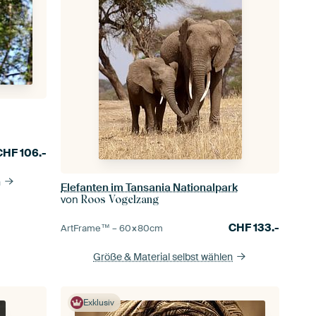
CHF
106.-
n
Elefanten im Tansania Nationalpark
von
Roos Vogelzang
CHF
133.-
ArtFrame™ –
60×80
cm
Größe & Material selbst wählen
Exklusiv