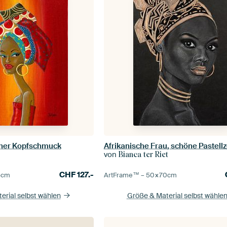
scher Kopfschmuck
von
Bianca ter Riet
CHF
127.-
5
cm
ArtFrame™ –
50×70
cm
erial selbst wählen
Größe & Material selbst wähle