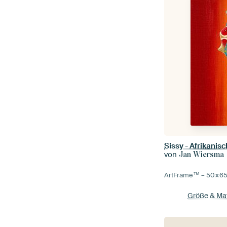
Sissy - Afrikani
von
Jan Wiersma
ArtFrame™ –
50×6
Größe & Mat