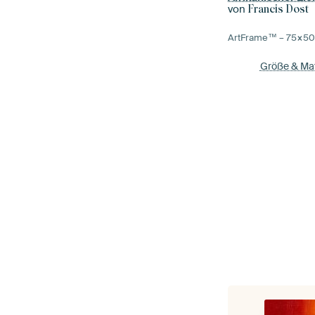
von
Francis Dost
ArtFrame™ –
75×5
Größe & Mat