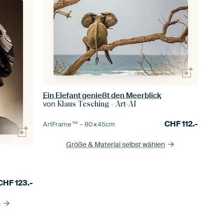
Ein Elefant genießt den Meerblick
von
Klaus Tesching - Art-AI
CHF
112.-
ArtFrame™ –
80×45
cm
Größe & Material selbst wählen
CHF
123.-
n