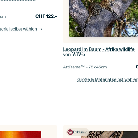
CHF
122.-
0
cm
erial selbst wählen
Leopard im Baum - Afrika wildlife
von
WiWo
ArtFrame™ –
75×45
cm
Größe & Material selbst wähle
Exklusiv