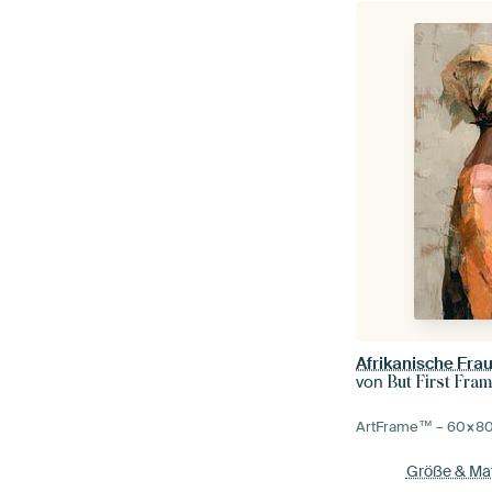
Afrikanische Fra
von
But First Fra
ArtFrame™ –
60×8
Größe & Mat