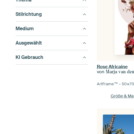
Stilrichtung
Medium
Ausgewählt
KI Gebrauch
Rose Africaine
von
Marja van de
ArtFrame™ –
50×7
Größe & Mat