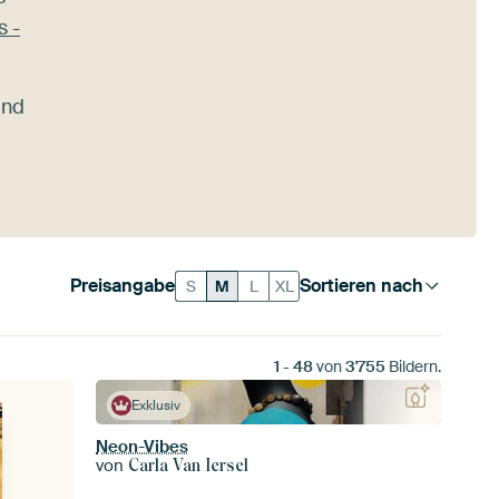
s -
und
Preisangabe
Sortieren nach
S
M
L
XL
1
-
48
von
3'755
Bildern.
Exklusiv
Neon-Vibes
von
Carla Van Iersel