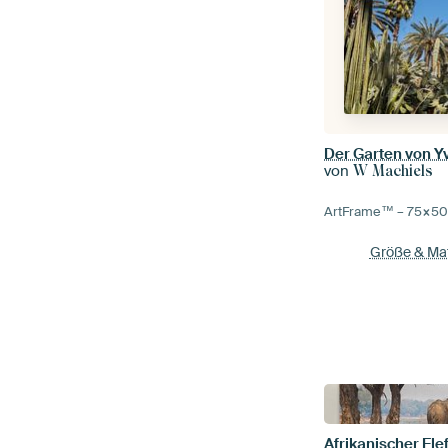
von
W Machiels
ArtFrame™ –
75×5
Größe & Mat
Afrikanischer El