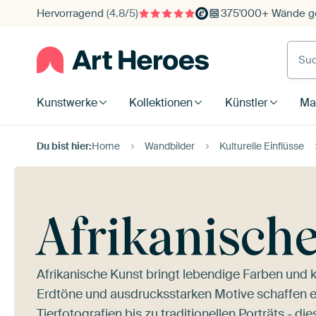
Hervorragend
(4.8/5)
375'000+ Wände ge
Such
Kunstwerke
Kollektionen
Künstler
Mat
Du bist hier:
Home
Wandbilder
Kulturelle Einflüsse
Afrikanisch
Afrikanische Kunst bringt lebendige Farben und 
Erdtöne und ausdrucksstarken Motive schaffen 
Tierfotografien bis zu traditionellen Porträts - di