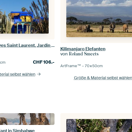
Der Garten von Yves Saint Laurent, Jardin Majorelle, in Marrakesch, Marokko.
Kilimanjaro Elefanten
von
Roland Smeets
CHF
106.-
0
cm
ArtFrame™ –
70×50
cm
erial selbst wählen
Größe & Material selbst wähle
efant in Simbabwe