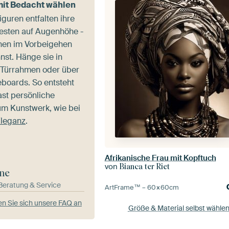
mit Bedacht wählen
iguren entfalten ihre
esten auf Augenhöhe -
hnen im Vorbeigehen
st. Hänge sie in
 Türrahmen oder über
eboards. So entsteht
fast persönliche
m Kunstwerk, wie bei
Eleganz
.
Afrikanische Frau mit Kopftuch
von
Bianca ter Riet
ne
-Beratung & Service
ArtFrame™ –
60×60
cm
n Sie sich unsere FAQ an
Größe & Material selbst wähle