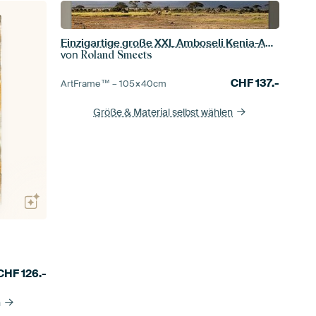
Einzigartige große XXL Amboseli Kenia-Ansicht
von
Roland Smeets
CHF
137.-
ArtFrame™ –
105×40
cm
Größe & Material selbst wählen
CHF
126.-
n