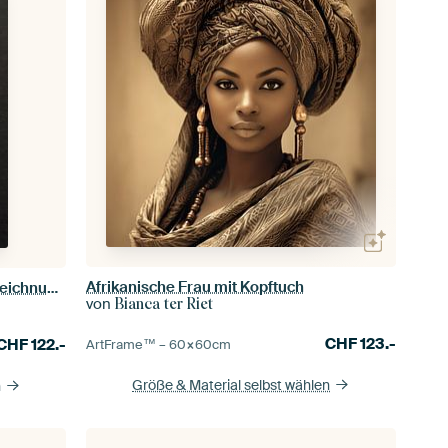
Afrikanische Frau mit Kopftuch
Afrikanische Frau, schöne Pastellzeichnung in Schwarz, Weiß und Gold
von
Bianca ter Riet
CHF
123.-
CHF
122.-
ArtFrame™ –
60×60
cm
Größe & Material selbst wählen
n