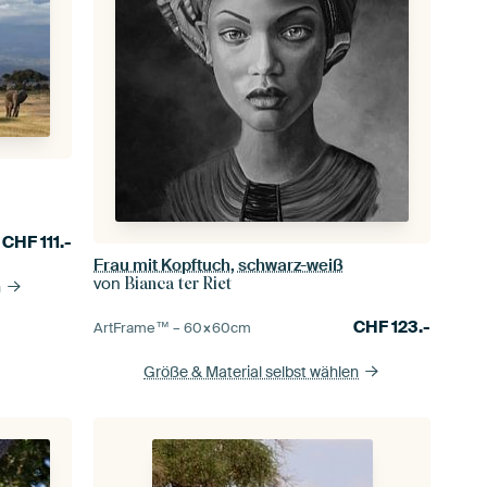
CHF
111.-
Frau mit Kopftuch, schwarz-weiß
von
Bianca ter Riet
n
CHF
123.-
ArtFrame™ –
60×60
cm
Größe & Material selbst wählen