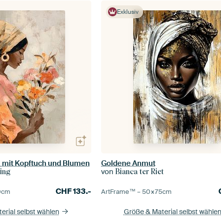
Exklusiv
u mit Kopftuch und Blumen
Goldene Anmut
von
ming
Bianca ter Riet
CHF
133.-
0
cm
ArtFrame™ –
50×75
cm
erial selbst wählen
Größe & Material selbst wähle