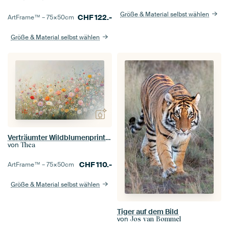
Größe & Material selbst wählen
CHF
122.-
ArtFrame™ –
75×50
cm
Größe & Material selbst wählen
Verträumter Wildblumenprint mit sanftem Nebel
von
Thea
CHF
110.-
ArtFrame™ –
75×50
cm
Größe & Material selbst wählen
Tiger auf dem Bild
von
Jos van Bommel