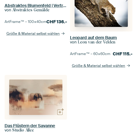
Abstraktes Blumenfeld | Verträumte Wiese
von
Abstraktes Gemälde
CHF
136.-
ArtFrame™ –
100×40
cm
Größe & Material selbst wählen
Leopard auf dem Baum
von
Leon van der Velden
CHF
115.-
ArtFrame™ –
60×60
cm
Größe & Material selbst wählen
Das Flüstern der Savanne
von
Studio Allee