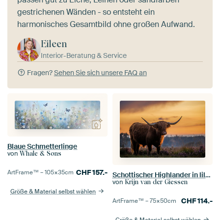
gestrichenen Wänden - so entsteht ein
harmonisches Gesamtbild ohne großen Aufwand.
Eileen
Interior-Beratung & Service
Fragen?
Sehen Sie sich unsere FAQ an
Blaue Schmetterlinge
von
Whale & Sons
CHF
157.-
ArtFrame™ –
105×35
cm
Schottischer Highlander in lila Moorlandschaft bei warmem Sonnenuntergang
von
Krijn van der Giessen
Größe & Material selbst wählen
CHF
114.-
ArtFrame™ –
75×50
cm