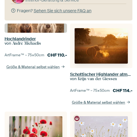
Fragen?
Sehen Sie sich unsere FAQ an
Hochlandrinder
von
Andre Michaelis
CHF
110.-
ArtFrame™ –
75×50
cm
Größe & Material selbst wählen
Schottischer Highlander atmet im Gegenlicht des Sonnenuntergangs aus
von
Krijn van der Giessen
CHF
114.-
ArtFrame™ –
75×50
cm
Größe & Material selbst wählen