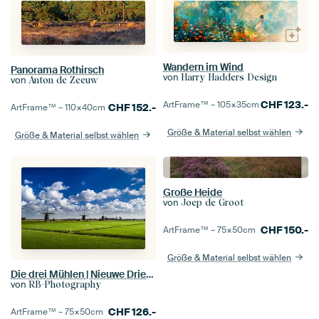
Wandern im Wind
Panorama Rothirsch
von
Harry Hadders Design
von
Anton de Zeeuw
CHF
123.-
ArtFrame™ –
105×35
cm
CHF
152.-
ArtFrame™ –
110×40
cm
Größe & Material selbst wählen
Größe & Material selbst wählen
Große Heide
von
Joep de Groot
CHF
150.-
ArtFrame™ –
75×50
cm
Größe & Material selbst wählen
Die drei Mühlen | Nieuwe Driemanspolder | Panorama
von
RB-Photography
CHF
126.-
ArtFrame™ –
75×50
cm