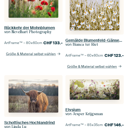
Rückkehr der Mohnblumen
von
Nevelhart Photography
Gemälde Blumenfeld-Gänseblümchen
CHF
133.-
ArtFrame™ –
80×60
cm
von
Bianca ter Riet
Größe & Material selbst wählen
CHF
123.-
ArtFrame™ –
60×60
cm
Größe & Material selbst wählen
Elysium
von
Jesper Krijgsman
Schottisches Hochlandrind
CHF
146.-
ArtFrame™ –
85×35
cm
von
Linda Lu