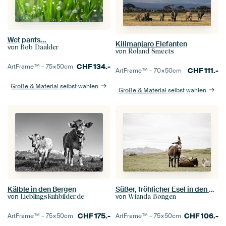
Wet pants...
Kilimanjaro Elefanten
von
Bob Daalder
von
Roland Smeets
CHF
134.-
ArtFrame™ –
75×50
cm
CHF
111.-
ArtFrame™ –
70×50
cm
Größe & Material selbst wählen
Größe & Material selbst wählen
Kälble in den Bergen
Süßer, fröhlicher Esel in den Dolomiten Italiens
von
von
LieblingsKuhbilder.de
Wianda Bongen
CHF
175.-
CHF
106.-
ArtFrame™ –
75×50
cm
ArtFrame™ –
75×50
cm