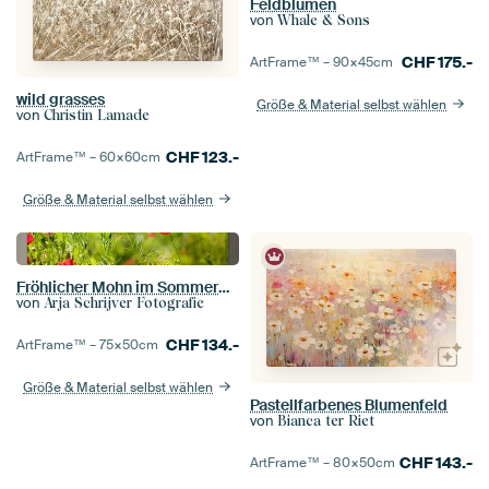
Feldblumen
von
Whale & Sons
CHF
175.-
ArtFrame™ –
90×45
cm
wild grasses
Größe & Material selbst wählen
von
Christin Lamade
CHF
123.-
ArtFrame™ –
60×60
cm
Größe & Material selbst wählen
Fröhlicher Mohn im Sommergrün
von
Arja Schrijver Fotografie
CHF
134.-
ArtFrame™ –
75×50
cm
Größe & Material selbst wählen
Pastellfarbenes Blumenfeld
von
Bianca ter Riet
CHF
143.-
ArtFrame™ –
80×50
cm