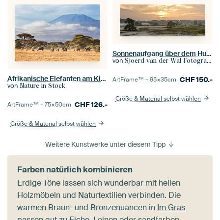
Sonnenaufgang über dem Hulshorsterzand
von
Sjoerd van der Wal Fotografie
Afrikanische Elefanten am Kilimanjaro
CHF
150.-
ArtFrame™ –
95×35
cm
von
Nature in Stock
Größe & Material selbst wählen
CHF
126.-
ArtFrame™ –
75×50
cm
Größe & Material selbst wählen
Weitere Kunstwerke unter diesem Tipp
Farben natürlich kombinieren
Erdige Töne lassen sich wunderbar mit hellen
Holzmöbeln und Naturtextilien verbinden. Die
warmen Braun- und Bronzenuancen in
Im Gras
passen gut zu Eiche, Leinen oder sandfarben