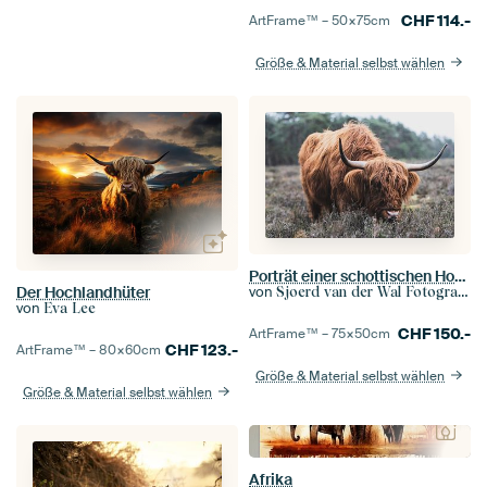
CHF
114.-
ArtFrame™ –
50×75
cm
Größe & Material selbst wählen
Porträt einer schottischen Hochlandkuh in der Natur
Der Hochlandhüter
von
Sjoerd van der Wal Fotografie
von
Eva Lee
CHF
150.-
ArtFrame™ –
75×50
cm
CHF
123.-
ArtFrame™ –
80×60
cm
Größe & Material selbst wählen
Größe & Material selbst wählen
Afrika