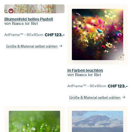
Blumenfeld helles Pastell
von
Bianca ter Riet
CHF
123.-
ArtFrame™ –
60×60
cm
Größe & Material selbst wählen
In Farben leuchten
von
Bianca ter Riet
CHF
123.-
ArtFrame™ –
60×60
cm
Größe & Material selbst wählen