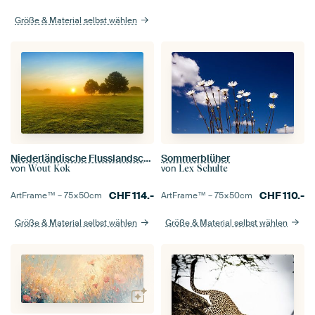
Größe & Material selbst wählen
Sommerblüher
Niederländische Flusslandschaft mit aufgehende Sonne bei Amelisweerd in Utrecht
von
von
Lex Schulte
Wout Kok
CHF
110.-
CHF
114.-
ArtFrame™ –
75×50
cm
ArtFrame™ –
75×50
cm
Größe & Material selbst wählen
Größe & Material selbst wählen