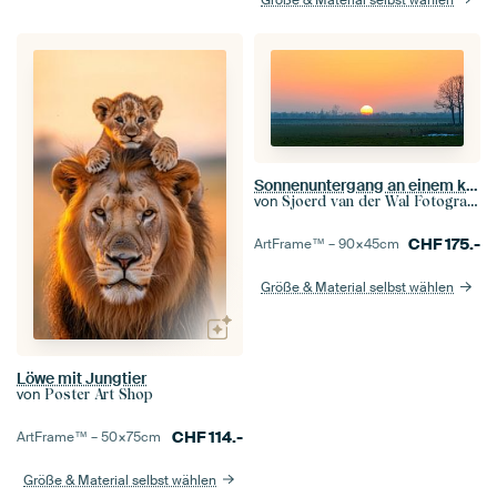
Größe & Material selbst wählen
Sonnenuntergang an einem kalten Wintertag in der Region IJsseldelta
von
Sjoerd van der Wal Fotografie
CHF
175.-
ArtFrame™ –
90×45
cm
Größe & Material selbst wählen
Löwe mit Jungtier
von
Poster Art Shop
CHF
114.-
ArtFrame™ –
50×75
cm
Größe & Material selbst wählen