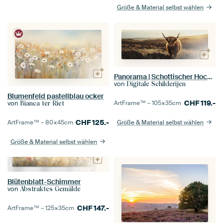
Größe & Material selbst wählen
Panorama | Schottischer Hochlandbewohner als schönes Porträt mit großer Schärfe und Tiefe
von
Digitale Schilderijen
Blumenfeld pastellblau ocker
CHF
119.-
von
ArtFrame™ –
105×35
cm
Bianca ter Riet
CHF
125.-
ArtFrame™ –
80×45
cm
Größe & Material selbst wählen
Größe & Material selbst wählen
Blütenblatt-Schimmer
von
Abstraktes Gemälde
CHF
147.-
ArtFrame™ –
125×35
cm