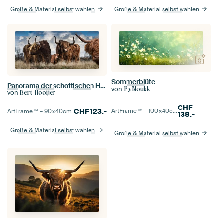
Größe & Material selbst wählen
Größe & Material selbst wählen
Sommerblüte
Panorama der schottischen Highlander
von
ByNoukk
von
Bert Hooijer
CHF
ArtFrame™ –
100×40
cm
CHF
123.-
ArtFrame™ –
90×40
cm
138.-
Größe & Material selbst wählen
Größe & Material selbst wählen