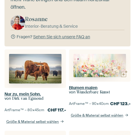
öffnen.
Rosanne
Interior-Beratung & Service
Fragen?
Sehen Sie sich unsere FAQ an
Blumen malen
von
Wunderbare Kunst
Nur zu, mein Sohn.
von
Dirk van Egmond
CHF
123.-
ArtFrame™ –
90×40
cm
CHF
117.-
ArtFrame™ –
80×45
cm
Größe & Material selbst wählen
Größe & Material selbst wählen