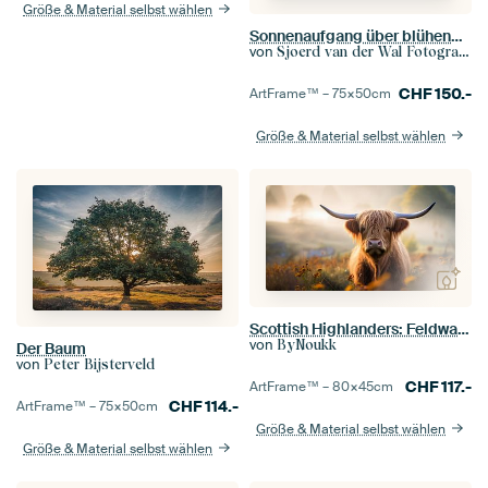
Größe & Material selbst wählen
Sonnenaufgang über blühenden Heidekrautfeldern in den Hügeln
von
Sjoerd van der Wal Fotografie
CHF
150.-
ArtFrame™ –
75×50
cm
Größe & Material selbst wählen
Scottish Highlanders: Feldwache
von
ByNoukk
Der Baum
von
Peter Bijsterveld
CHF
117.-
ArtFrame™ –
80×45
cm
CHF
114.-
ArtFrame™ –
75×50
cm
Größe & Material selbst wählen
Größe & Material selbst wählen