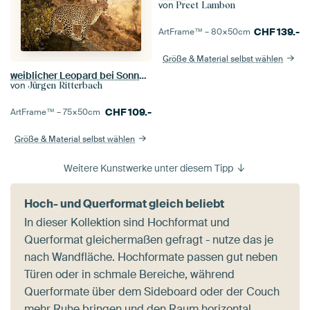
von
Preet Lambon
CHF
139.-
ArtFrame™ –
80×50
cm
Größe & Material selbst wählen
weiblicher Leopard bei Sonnenuntergang
von
Jürgen Ritterbach
CHF
109.-
ArtFrame™ –
75×50
cm
Größe & Material selbst wählen
Weitere Kunstwerke unter diesem Tipp
Hoch- und Querformat gleich beliebt
In dieser Kollektion sind Hochformat und
Querformat gleichermaßen gefragt - nutze das je
nach Wandfläche. Hochformate passen gut neben
Türen oder in schmale Bereiche, während
Querformate über dem Sideboard oder der Couch
mehr Ruhe bringen und den Raum horizontal