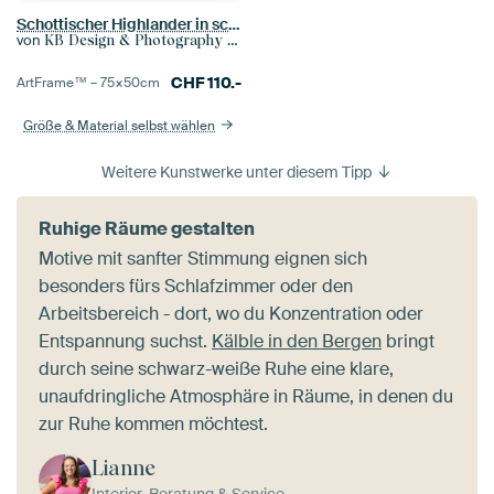
Schottischer Highlander in schönem Licht
von
KB Design & Photography (Karen Brouwer)
CHF
110.-
ArtFrame™ –
75×50
cm
Größe & Material selbst wählen
Weitere Kunstwerke unter diesem Tipp
Ruhige Räume gestalten
Motive mit sanfter Stimmung eignen sich
besonders fürs Schlafzimmer oder den
Arbeitsbereich - dort, wo du Konzentration oder
Entspannung suchst.
Kälble in den Bergen
bringt
durch seine schwarz-weiße Ruhe eine klare,
unaufdringliche Atmosphäre in Räume, in denen du
zur Ruhe kommen möchtest.
Lianne
Interior-Beratung & Service