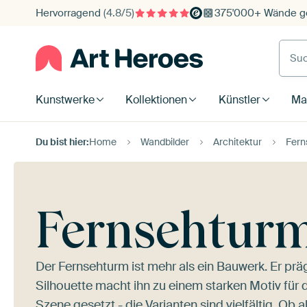
Hervorragend
(4.8/5)
375'000+ Wände ge
Such
Kunstwerke
Kollektionen
Künstler
Mat
Du bist hier:
Home
Wandbilder
Architektur
Fern
Fernsehtur
Der Fernsehturm ist mehr als ein Bauwerk. Er pr
Silhouette macht ihn zu einem starken Motiv für 
Szene gesetzt - die Varianten sind vielfältig. Ob 