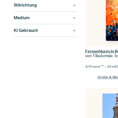
Stilrichtung
Medium
KI Gebrauch
Fernsehturm in B
von
Vlindertuin-Ar
ArtFrame™ –
45×8
Größe & Mat