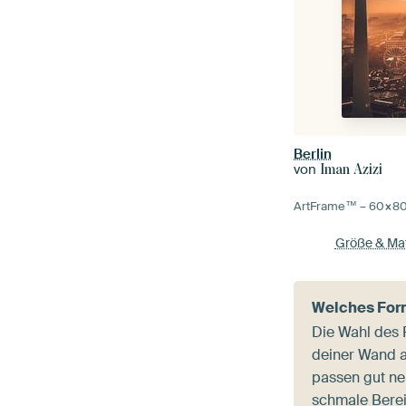
Berlin
von
Iman Azizi
ArtFrame™ –
60×8
Größe & Mat
Welches Form
Die Wahl des 
deiner Wand 
passen gut ne
schmale Bere