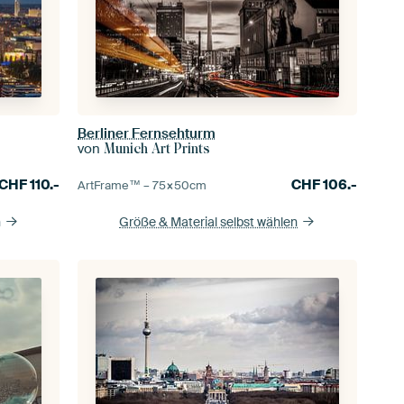
Berliner Fernsehturm
von
Munich Art Prints
CHF
110.-
CHF
106.-
ArtFrame™ –
75×50
cm
n
Größe & Material selbst wählen