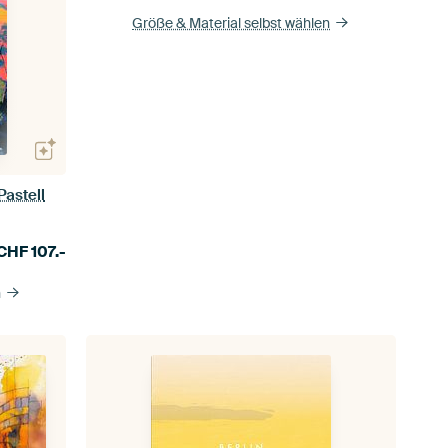
Größe & Material selbst wählen
astell
CHF
107.-
n