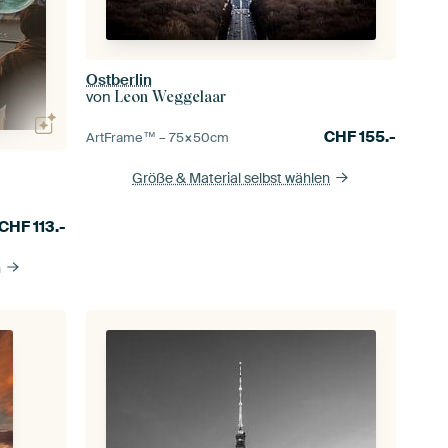
Ostberlin
von
Leon Weggelaar
CHF
155.-
ArtFrame™ –
75×50
cm
Größe & Material selbst wählen
CHF
113.-
n