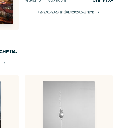
CHF
143.-
ArtFrame™ –
60×80
cm
Größe & Material selbst wählen
CHF
114.-
n