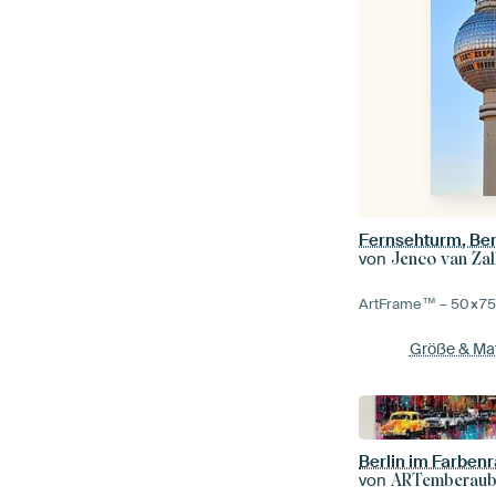
Fernsehturm, Ber
von
Jenco van Zal
ArtFrame™ –
50×7
Größe & Mat
Berlin im Farben
von
ARTemberau