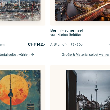
Berlin Fischerinsel
von
Stefan Schäfer
CHF
142.-
0
cm
ArtFrame™ –
75×50
cm
erial selbst wählen
Größe & Material selbst wähle