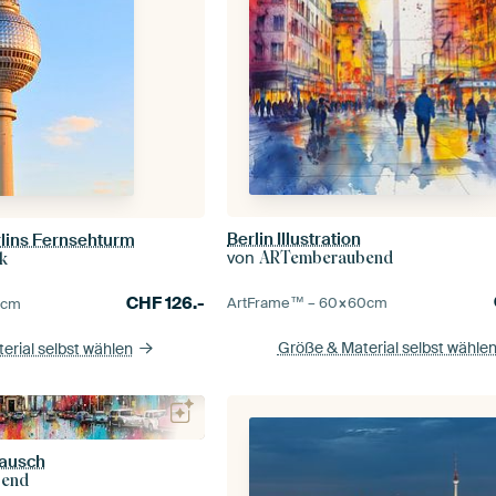
Berlin Illustration
lins Fernsehturm
von
ARTemberaubend
k
CHF
126.-
ArtFrame™ –
60×60
cm
5
cm
Größe & Material selbst wähle
erial selbst wählen
rausch
bend