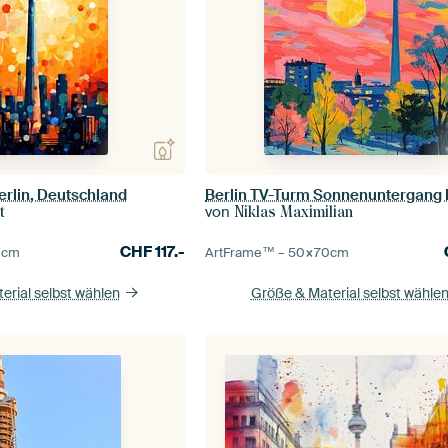
erlin, Deutschland
Berlin TV-Turm Sonnenuntergang P
von
t
Niklas Maximilian
CHF
117.-
0
cm
ArtFrame™ –
50×70
cm
erial selbst wählen
Größe & Material selbst wähle