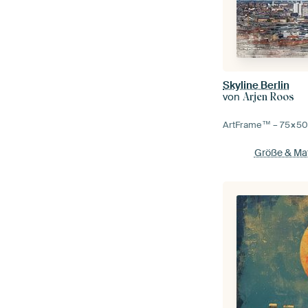
Skyline Berlin
von
Arjen Roos
ArtFrame™ –
75×5
Größe & Mat