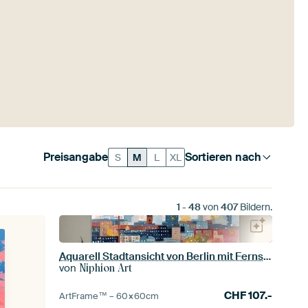
Preisangabe
Sortieren nach
S
M
L
XL
1
-
48
von
407
Bildern.
Aquarell Stadtansicht von Berlin mit Fernsehturm und U-Bahn
von
Niphion Art
CHF
107.-
ArtFrame™ –
60×60
cm