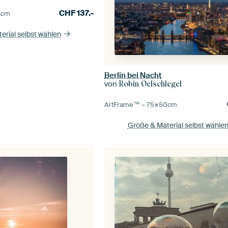
CHF
137.-
5
cm
erial selbst wählen
Berlin bei Nacht
von
Robin Oelschlegel
ArtFrame™ –
75×50
cm
Größe & Material selbst wähle