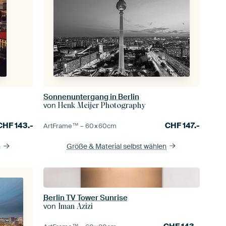
Sonnenuntergang in Berlin
von
Henk Meijer Photography
CHF
147.-
CHF
143.-
ArtFrame™ –
60×60
cm
Größe & Material selbst wählen
n
Berlin TV Tower Sunrise
von
Iman Azizi