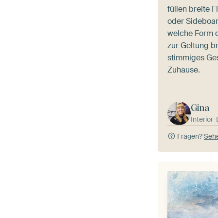
füllen breite
oder Sideboar
welche Form 
zur Geltung br
stimmiges Ge
Zuhause.
Gina
Interior
Fragen?
Sehe