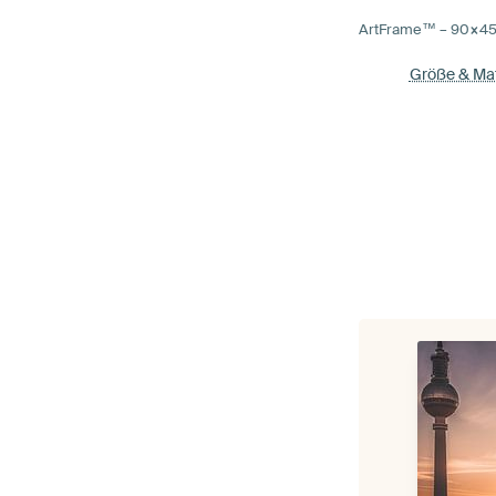
ArtFrame™ –
90×4
Größe & Mat