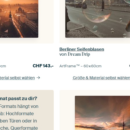
Berliner Seifenblasen
von
Dream Drip
CHF
143.-
ArtFrame™ –
60×60
cm
0
cm
Größe & Material selbst wähle
erial selbst wählen
at passt zu dir?
Formats hängt von
ab: Hochformate
ben Türen oder in
iche, Querformate