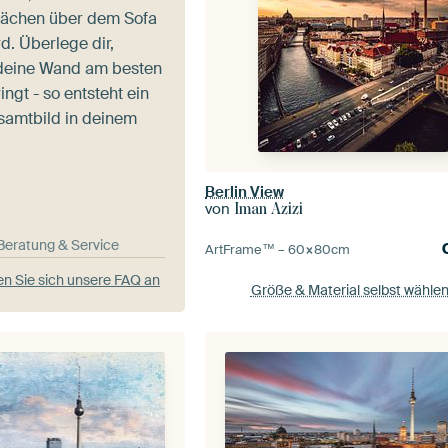
 Flächen über dem Sofa
d. Überlege dir,
deine Wand am besten
ingt - so entsteht ein
samtbild in deinem
Berlin View
von
Iman Azizi
-Beratung & Service
ArtFrame™ –
60×80
cm
n Sie sich unsere FAQ an
Größe & Material selbst wähle