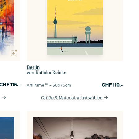
Berlin
von
Katinka Reinke
CHF
115.-
CHF
110.-
ArtFrame™ –
50×75
cm
n
Größe & Material selbst wählen