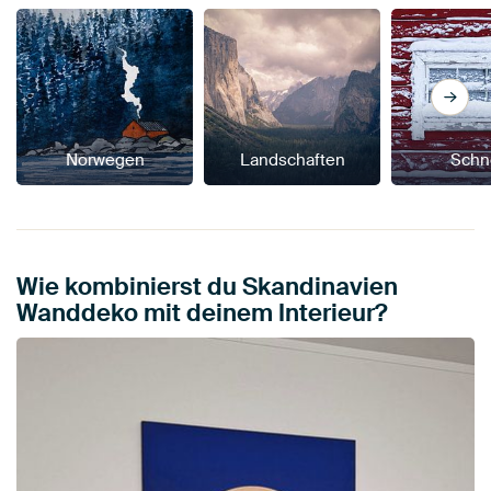
Norwegen
Landschaften
Schn
Wie kombinierst du Skandinavien
Wanddeko mit deinem Interieur?