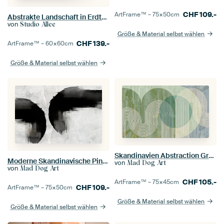
CHF
109.-
ArtFrame™ –
75×50
cm
Abstrakte Landschaft in Erdtönen
von
Studio Allee
Größe & Material selbst wählen
CHF
139.-
ArtFrame™ –
60×60
cm
Größe & Material selbst wählen
Skandinavien Abstraction Grün Creme
Moderne Skandinavische Pinselstrich Abstraktion
von
Mad Dog Art
von
Mad Dog Art
CHF
105.-
ArtFrame™ –
75×45
cm
CHF
109.-
ArtFrame™ –
75×50
cm
Größe & Material selbst wählen
Größe & Material selbst wählen