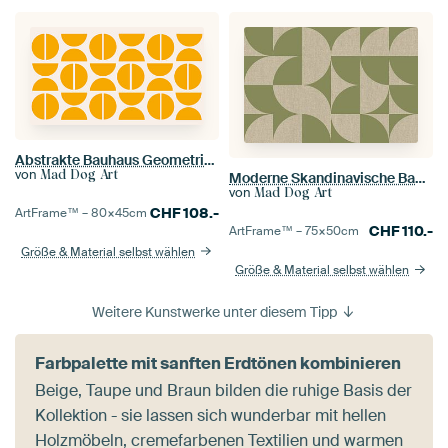
Abstrakte Bauhaus Geometrie in Gelb
von
Mad Dog Art
Moderne Skandinavische Bauhaus Abstraktion Organisch
von
Mad Dog Art
CHF
108.-
ArtFrame™ –
80×45
cm
CHF
110.-
ArtFrame™ –
75×50
cm
Größe & Material selbst wählen
Größe & Material selbst wählen
Weitere Kunstwerke unter diesem Tipp
Farbpalette mit sanften Erdtönen kombinieren
Beige, Taupe und Braun bilden die ruhige Basis der
Kollektion - sie lassen sich wunderbar mit hellen
Holzmöbeln, cremefarbenen Textilien und warmen