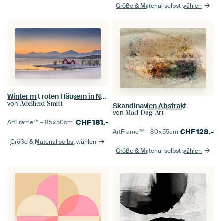
Größe & Material selbst wählen
Winter mit roten Häusern in Norwegen
von
Adelheid Smitt
Skandinavien Abstrakt
von
Mad Dog Art
CHF
181.-
ArtFrame™ –
85×50
cm
CHF
128.-
ArtFrame™ –
80×55
cm
Größe & Material selbst wählen
Größe & Material selbst wählen