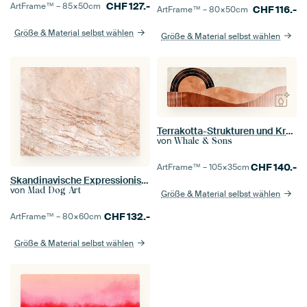
CHF
127.-
ArtFrame™ –
85×50
cm
CHF
116.-
ArtFrame™ –
80×50
cm
Größe & Material selbst wählen
Größe & Material selbst wählen
Terrakotta-Strukturen und Kreise
von
Whale & Sons
CHF
140.-
ArtFrame™ –
105×35
cm
Skandinavische Expressionismus Abstraktion Beige
von
Mad Dog Art
Größe & Material selbst wählen
CHF
132.-
ArtFrame™ –
80×60
cm
Größe & Material selbst wählen