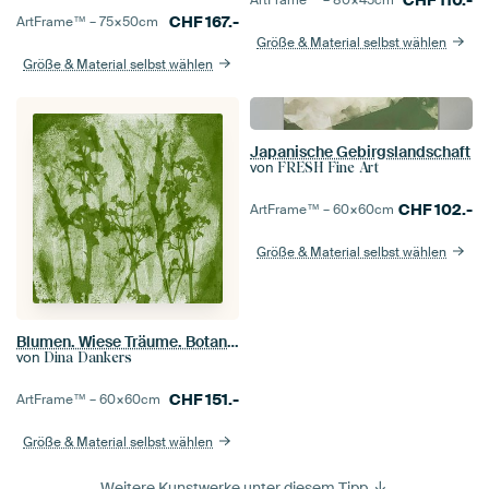
CHF
167.-
ArtFrame™ –
75×50
cm
Größe & Material selbst wählen
Größe & Material selbst wählen
Japanische Gebirgslandschaft
von
FRESH Fine Art
CHF
102.-
ArtFrame™ –
60×60
cm
Größe & Material selbst wählen
Blumen. Wiese Träume. Botanische Illustration im Retro-Stil in grün
von
Dina Dankers
CHF
151.-
ArtFrame™ –
60×60
cm
Größe & Material selbst wählen
Weitere Kunstwerke unter diesem Tipp