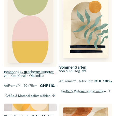
Sommer Garten
von
Mad Dog Art
Balance 3 - grafische Illustration in sanften Farben
von
Kim Karol / Ohkimiko
CHF
106.-
ArtFrame™ –
50×70
cm
CHF
110.-
ArtFrame™ –
50×75
cm
Größe & Material selbst wählen
Größe & Material selbst wählen