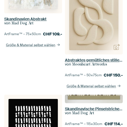
Skandinavien Abstrakt
von
Mad Dog Art
CHF
109.-
ArtFrame™ –
75×50
cm
Größe & Material selbst wählen
Abstraktes gemütliches stilles Garn
von
Moonheart Artworks
CHF
150.-
ArtFrame™ –
50×75
cm
Größe & Material selbst wählen
Skandinavische Pinselstriche Panoramabild
von
Mad Dog Art
CHF
114.-
ArtFrame™ –
115×30
cm