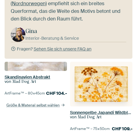
(Nordnorwegen)
empfiehlt sich ein breites
Querformat, das die Weite des Motivs betont und
den Blick durch den Raum führt.
Gina
Interior-Beratung & Service
Fragen?
Sehen Sie sich unsere FAQ an
Skandinavien Abstrakt
von
Mad Dog Art
CHF
104.-
ArtFrame™ –
80×45
cm
Größe & Material selbst wählen
Sonnengelbe Japandi Wildblumen Wiese
von
Mad Dog Art
CHF
109.-
ArtFrame™ –
75×50
cm