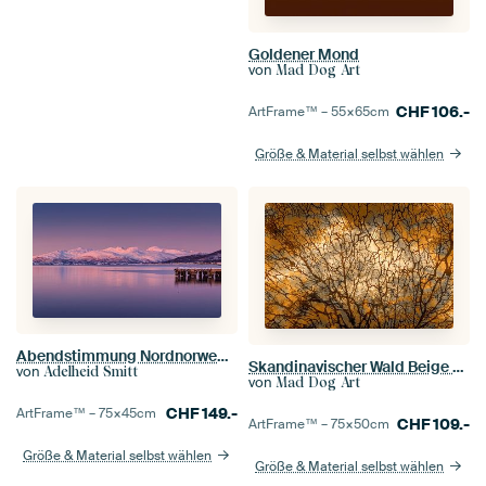
Goldener Mond
von
Mad Dog Art
CHF
106.-
ArtFrame™ –
55×65
cm
Größe & Material selbst wählen
Abendstimmung Nordnorwegen
Skandinavischer Wald Beige Ocker
von
Adelheid Smitt
von
Mad Dog Art
CHF
149.-
ArtFrame™ –
75×45
cm
CHF
109.-
ArtFrame™ –
75×50
cm
Größe & Material selbst wählen
Größe & Material selbst wählen