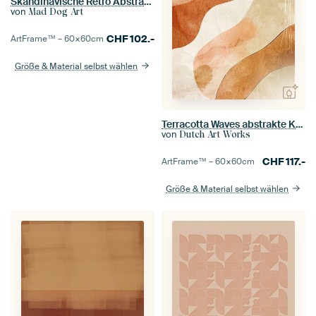
Skandinavische Retro Abstraktion
von
Mad Dog Art
CHF
102.-
ArtFrame™ –
60×60
cm
Größe & Material selbst wählen
Terracotta Waves abstrakte Kunst in Erdtönen
von
Dutch Art Works
CHF
117.-
ArtFrame™ –
60×60
cm
Größe & Material selbst wählen