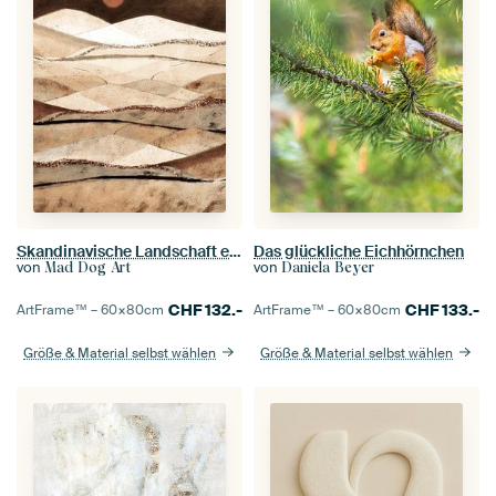
Skandinavische Landschaft erdig goldene Farben
Das glückliche Eichhörnchen
von
von
Mad Dog Art
Daniela Beyer
CHF
132.-
CHF
133.-
ArtFrame™ –
60×80
cm
ArtFrame™ –
60×80
cm
Größe & Material selbst wählen
Größe & Material selbst wählen