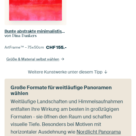
Bunte abstrakte minimalistische Landschaft in Neon-Pink, Orange und Rot
von
Dina Dankers
CHF
155.-
ArtFrame™ –
75×50
cm
Größe & Material selbst wählen
Weitere Kunstwerke unter diesem Tipp
Große Formate für weitläufige Panoramen
wählen
Weitläufige Landschaften und Himmelsaufnahmen
entfalten ihre Wirkung am besten in großzügigen
Formaten - sie öffnen den Raum und schaffen
visuelle Tiefe. Besonders bei Motiven mit
horizontaler Ausdehnung wie
Nordlicht Panorama