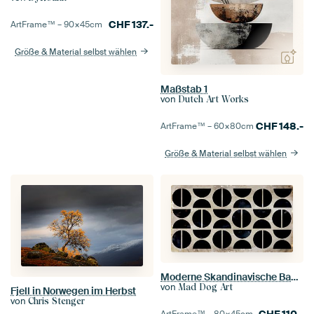
CHF
137.-
ArtFrame™ –
90×45
cm
Größe & Material selbst wählen
Maßstab 1
von
Dutch Art Works
CHF
148.-
ArtFrame™ –
60×80
cm
Größe & Material selbst wählen
Moderne Skandinavische Bauhaus Abstraktion Geometrisch
von
Mad Dog Art
Fjell in Norwegen im Herbst
von
Chris Stenger
CHF
110.-
ArtFrame™ –
80×45
cm