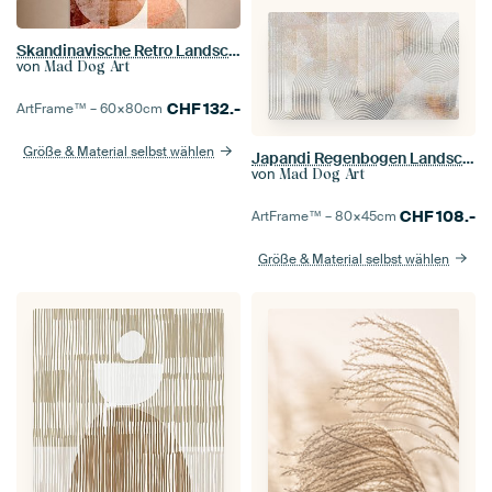
Skandinavische Retro Landschaft Bronze Beige
von
Mad Dog Art
CHF
132.-
ArtFrame™ –
60×80
cm
Größe & Material selbst wählen
Japandi Regenbogen Landschaft
von
Mad Dog Art
CHF
108.-
ArtFrame™ –
80×45
cm
Größe & Material selbst wählen