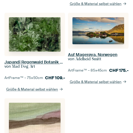
Größe & Material selbst wählen
Auf Magerøya, Norwegen
von
Adelheid Smitt
Japandi Regenwald Botanik Abstraktion
von
Mad Dog Art
CHF
175.-
ArtFrame™ –
85×45
cm
CHF
109.-
ArtFrame™ –
75×50
cm
Größe & Material selbst wählen
Größe & Material selbst wählen