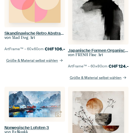
Skandinavische Retro Abstraktion
von
Mad Dog Art
CHF
106.-
ArtFrame™ –
60×60
cm
Japanische Formen Organisch Japandi Abstrakt Modern
von
FRESH Fine Art
Größe & Material selbst wählen
CHF
124.-
ArtFrame™ –
60×80
cm
Größe & Material selbst wählen
Norwegische Lofoten 3
von
ByNoukk