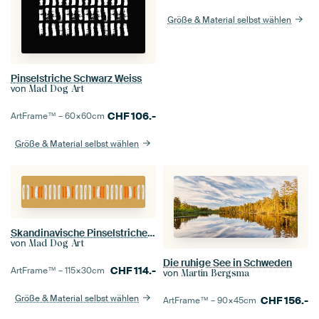
Größe & Material selbst wählen
Pinselstriche Schwarz Weiss
von
Mad Dog Art
CHF
106.-
ArtFrame™ –
60×60
cm
Größe & Material selbst wählen
Skandinavische Pinselstriche Panoramabild Ocker
von
Mad Dog Art
Die ruhige See in Schweden
CHF
114.-
ArtFrame™ –
115×30
cm
von
Martin Bergsma
Größe & Material selbst wählen
CHF
156.-
ArtFrame™ –
90×45
cm