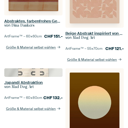
Abstraktes, farbenfrohes Gemälde, inspiriert von Mark Rothko
von
Dina Dankers
Beige Abstrakt inspiriert von Piet Mondrian
CHF
151.-
ArtFrame™ –
60×60
cm
von
Mad Dog Art
Größe & Material selbst wählen
CHF
121.-
ArtFrame™ –
55×70
cm
Größe & Material selbst wählen
Japandi Abstraktion
von
Mad Dog Art
CHF
132.-
ArtFrame™ –
60×80
cm
Größe & Material selbst wählen