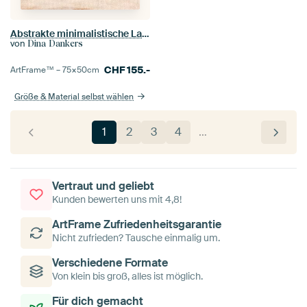
Abstrakte minimalistische Landschaftsmalerei
von
Dina Dankers
CHF
155.-
ArtFrame™ –
75×50
cm
Größe & Material selbst wählen
1
2
3
4
…
Vertraut und geliebt
Kunden bewerten uns mit 4,8!
ArtFrame Zufriedenheitsgarantie
Nicht zufrieden? Tausche einmalig um.
Verschiedene Formate
Von klein bis groß, alles ist möglich.
Für dich gemacht