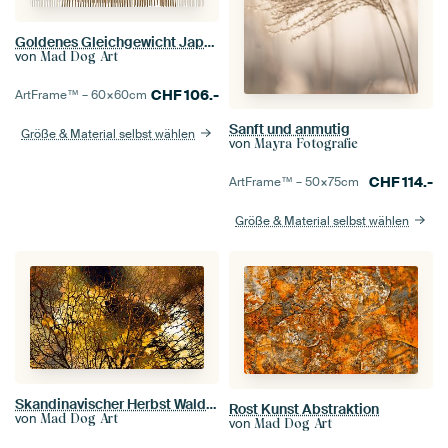
Goldenes Gleichgewicht Japandi Abstrakt
von
Mad Dog Art
CHF
106.-
ArtFrame™ –
60×60
cm
Sanft und anmutig
Größe & Material selbst wählen
von
Mayra Fotografie
CHF
114.-
ArtFrame™ –
50×75
cm
Größe & Material selbst wählen
Skandinavischer Herbst Wald Abstrakt
Rost Kunst Abstraktion
von
Mad Dog Art
von
Mad Dog Art