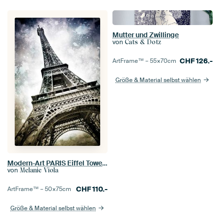
Mutter und Zwillinge
von
Cats & Dotz
CHF
126.-
ArtFrame™ –
55×70
cm
Größe & Material selbst wählen
Modern-Art PARIS Eiffel Tower II
von
Melanie Viola
CHF
110.-
ArtFrame™ –
50×75
cm
Größe & Material selbst wählen