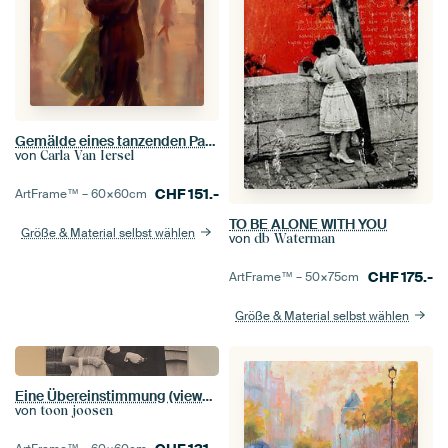
Gemälde eines tanzenden Paares in warmen Farben
von
Carla Van Iersel
CHF
151.-
ArtFrame™ –
60×60
cm
TO BE ALONE WITH YOU
Größe & Material selbst wählen
von
db Waterman
CHF
175.-
ArtFrame™ –
50×75
cm
Größe & Material selbst wählen
Eine Übereinstimmung (viewmaster)
von
toon joosen