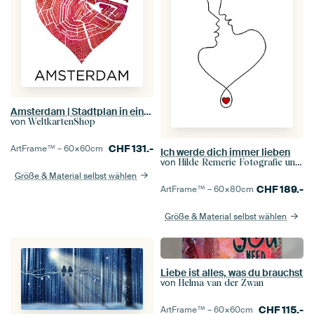
Amsterdam | Stadtplan in einem Herzen
von
WeltkartenShop
CHF
131.-
ArtFrame™ –
60×60
cm
Ich werde dich immer lieben
von
Hilde Remerie Fotografie und digitale Kunst
Größe & Material selbst wählen
CHF
189.-
ArtFrame™ –
60×80
cm
Größe & Material selbst wählen
Liebe ist alles, was du brauchst
von
Helma van der Zwan
CHF
115.-
ArtFrame™ –
60×60
cm