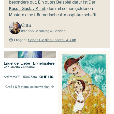
besonders gut. Ein gutes Beispiel dafür ist
Der
Kuss - Gustav Klimt
, das mit seinen goldenen
Mustern eine träumerische Atmosphäre schafft.
Gina
Interior-Beratung & Service
Fragen?
Sehen Sie sich unsere FAQ an
Engel der Liebe - Engelmalerei
von
Marita Zacharias
CHF
110.-
ArtFrame™ –
50×75
cm
Größe & Material selbst wählen