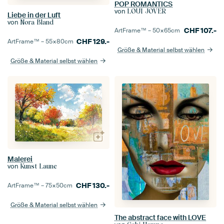
POP ROMANTICS
von
LOUI JOVER
Liebe in der Luft
von
Nora Bland
CHF
107.-
ArtFrame™ –
50×65
cm
CHF
129.-
ArtFrame™ –
55×80
cm
Größe & Material selbst wählen
Größe & Material selbst wählen
Malerei
von
Kunst Laune
CHF
130.-
ArtFrame™ –
75×50
cm
Größe & Material selbst wählen
The abstract face with LOVE