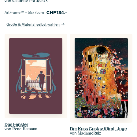
von
sandrine PAGNOUX
CHF
134.-
ArtFrame™ –
55×75
cm
Größe & Material selbst wählen
Das Fenster
Der Kuss Gustav Klimt, Jugendstil in moderner Umgebung - digitale Collage
von
Rene Hamann
von
MadameRuiz