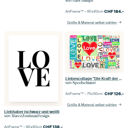
von
Gabi Hampe
CHF
184.-
ArtFrame™ –
60×80
cm
Größe & Material selbst wählen
Liebescollage "Die Kraft der Liebe"
von
SpeelseKunst
CHF
126.-
ArtFrame™ –
75×50
cm
Größe & Material selbst wählen
Liebhaber (schwarz und weiß)
von
MarcoZoutmanDesign
CHF
138.-
ArtFrame™ –
60×80
cm