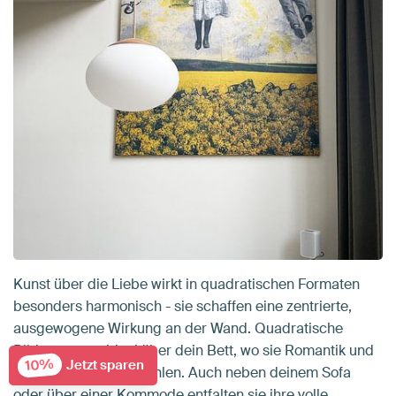
Kunst über die Liebe wirkt in quadratischen Formaten
besonders harmonisch - sie schaffen eine zentrierte,
ausgewogene Wirkung an der Wand. Quadratische
Bilder passen ideal über dein Bett, wo sie Romantik und
10%
Jetzt sparen
Geborgenheit ausstrahlen. Auch neben deinem Sofa
oder über einer Kommode entfalten sie ihre volle