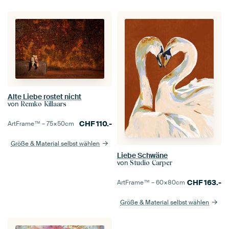
Alte Liebe rostet nicht
von
Remko Killaars
CHF
110.-
ArtFrame™ –
75×50
cm
Größe & Material selbst wählen
Liebe Schwäne
von
Studio Carper
CHF
163.-
ArtFrame™ –
60×80
cm
Größe & Material selbst wählen