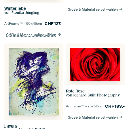
Winterliebe
Größe & Material selbst wählen
von
Monika Jüngling
CHF
127.-
ArtFrame™ –
90×45
cm
Größe & Material selbst wählen
Rote Rose
von
Richard Guijt Photography
CHF
183.-
ArtFrame™ –
75×50
cm
Größe & Material selbst wählen
Lovers