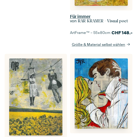
Für immer
von
RAR KRAMER - Visual poet
CHF
148.-
ArtFrame™ –
55×80
cm
Größe & Material selbst wählen