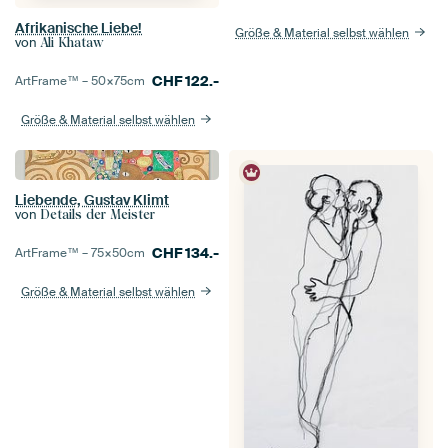
Afrikanische Liebe!
Größe & Material selbst wählen
von
Ali Khataw
CHF
122.-
ArtFrame™ –
50×75
cm
Größe & Material selbst wählen
Liebende, Gustav Klimt
von
Details der Meister
CHF
134.-
ArtFrame™ –
75×50
cm
Größe & Material selbst wählen