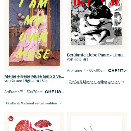
Berühmte Liebe Paare - ‚Umarmung‘
von
Jole Art
CHF
171.-
ArtFrame™ –
60×60
cm
Meine eigene Muse Gelb 2 Verhältnis Iso
von
Grace Digital Art Co
Größe & Material selbst wählen
CHF
118.-
ArtFrame™ –
50×70
cm
Größe & Material selbst wählen