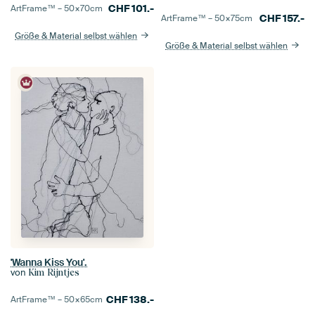
CHF
101.-
ArtFrame™ –
50×70
cm
CHF
157.-
ArtFrame™ –
50×75
cm
Größe & Material selbst wählen
Größe & Material selbst wählen
'Wanna Kiss You'.
von
Kim Rijntjes
CHF
138.-
ArtFrame™ –
50×65
cm