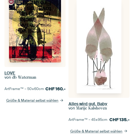
LOVE
von
db Waterman
CHF
160.-
ArtFrame™ –
50×60
cm
Größe & Material selbst wählen
Alles wird gut, Baby
von
Marije Kalshoven
CHF
135.-
ArtFrame™ –
45×95
cm
Größe & Material selbst wählen