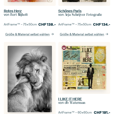
Rotes Herz
Schönes Paris
von
von
Bert Nijholt
Arja Schrijver Fotografie
CHF
138.-
CHF
134.-
ArtFrame™ –
75×50
cm
ArtFrame™ –
75×50
cm
Größe & Material selbst wählen
Größe & Material selbst wählen
I LIKE IT HERE
von
db Waterman
CHF
191.-
ArtFrame™ –
60×60
cm