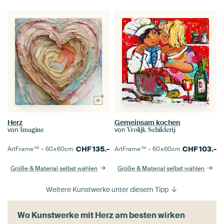
Herz
Gemeinsam kochen
von
von
Imagine
Vrolijk Schilderij
CHF
135.-
CHF
103.-
ArtFrame™ –
60×60
cm
ArtFrame™ –
60×60
cm
Größe & Material selbst wählen
Größe & Material selbst wählen
Weitere Kunstwerke unter diesem Tipp
Wo Kunstwerke mit Herz am besten wirken