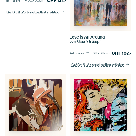
CHF
131.-
ArtFrame™ –
60×60
cm
Größe & Material selbst wählen
Love is All Around
von
Gina Strumpf
CHF
107.-
ArtFrame™ –
60×60
cm
Größe & Material selbst wählen