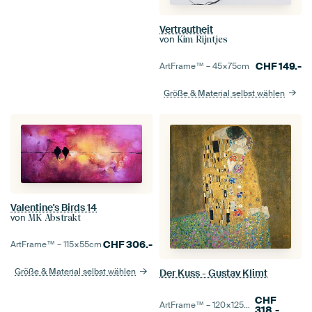
Vertrautheit
von
Kim Rijntjes
CHF
149.-
ArtFrame™ –
45×75
cm
Größe & Material selbst wählen
Valentine's Birds 14
von
MK Abstrakt
CHF
306.-
ArtFrame™ –
115×55
cm
Größe & Material selbst wählen
Der Kuss - Gustav Klimt
CHF
ArtFrame™ –
120×125
cm
318.-