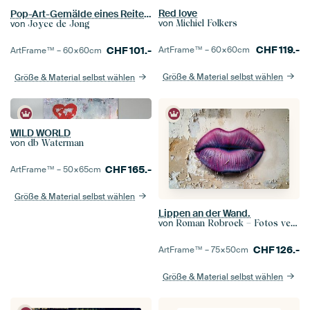
Red love
Pop-Art-Gemälde eines Reiters mit Pferd
von
Michiel Folkers
von
Joyce de Jong
CHF
119.-
ArtFrame™ –
60×60
cm
CHF
101.-
ArtFrame™ –
60×60
cm
Größe & Material selbst wählen
Größe & Material selbst wählen
WILD WORLD
von
db Waterman
CHF
165.-
ArtFrame™ –
50×65
cm
Größe & Material selbst wählen
Lippen an der Wand.
von
Roman Robroek – Fotos verlassener Gebäude
CHF
126.-
ArtFrame™ –
75×50
cm
Größe & Material selbst wählen