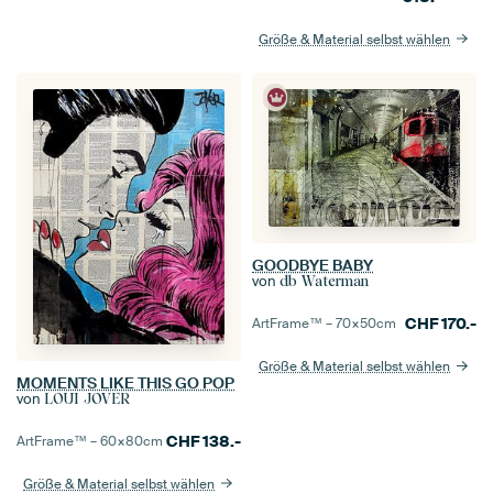
Größe & Material selbst wählen
GOODBYE BABY
von
db Waterman
CHF
170.-
ArtFrame™ –
70×50
cm
Größe & Material selbst wählen
MOMENTS LIKE THIS GO POP
von
LOUI JOVER
CHF
138.-
ArtFrame™ –
60×80
cm
Größe & Material selbst wählen