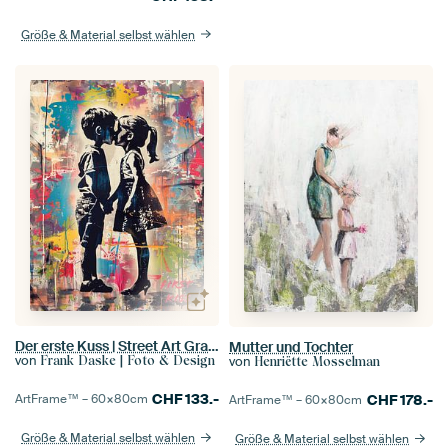
Größe & Material selbst wählen
Der erste Kuss | Street Art Graffiti im Banksy Stil
Mutter und Tochter
von
von
Frank Daske | Foto & Design
Henriëtte Mosselman
CHF
133.-
CHF
178.-
ArtFrame™ –
60×80
cm
ArtFrame™ –
60×80
cm
Größe & Material selbst wählen
Größe & Material selbst wählen