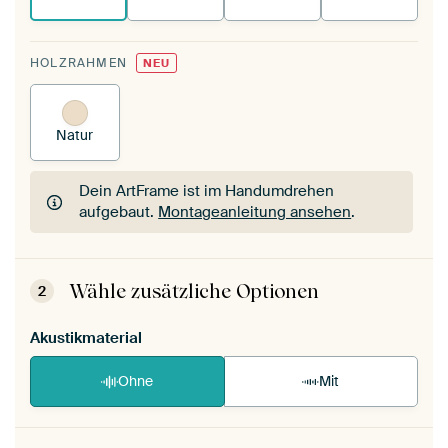
HOLZRAHMEN
NEU
Natur
Dein ArtFrame ist im Handumdrehen
aufgebaut.
Montageanleitung ansehen
.
Dein ArtFrame ist im Handumdrehen
aufgebaut.
Montageanleitung ansehen
.
Wähle zusätzliche Optionen
2
Akustikmaterial
Ohne
Mit