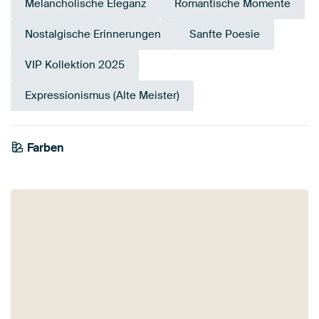
Melancholische Eleganz
Romantische Momente
Nostalgische Erinnerungen
Sanfte Poesie
VIP Kollektion 2025
Expressionismus (Alte Meister)
Farben
Mauve
Taupe
Rosa
Bronze
Braun
Beige
Grau
Gelb
Gold
Blau