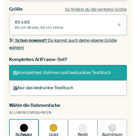
Größe
So findest du die perfekte Größe
65 x 65
65 cm Breite, 65 cm Höhe
Schon gewusst?
Du kannst auch deine eigene Größe
wählen!
Komplettes ArtFrame-Set?
Komplettset: Rahmen und bedrucktes Textiltuch
Nur das bedruckte Textiltuch
Wähle die Rahmenfarbe
Du spannst einen wechselbaren Textiltuch in
ALUMINIUMRAHMEN
deinen vorhandenen ArtFrame™.
So
funktioniert es.
Schwarz
Gold
Weiß
Aluminium