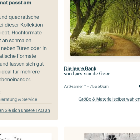
mat passt am
und quadratische
i dieser Kollektion
iebt. Hochformate
t an schmalen
neben Türen oder in
atische Formate
und lassen sich gut
Die leere Bank
 ideal für mehrere
von
Lars van de Goor
ebeneinander.
ArtFrame™ –
75×50
cm
e
Größe & Material selbst wähle
-Beratung & Service
n Sie sich unsere FAQ an