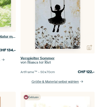
Ein idyllischer Ort (Schönes Stück Natur mit Kuhpetersilie zwischen den Bäumen)
CHF
134.-
Verspielter Sommer
n
von
Bianca ter Riet
CHF
122.-
ArtFrame™ –
50×70
cm
Größe & Material selbst wählen
Exklusiv