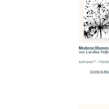
Moderne Blumen 
von
Caroline Drij
ArtFrame™ –
75×5
Größe & Mat