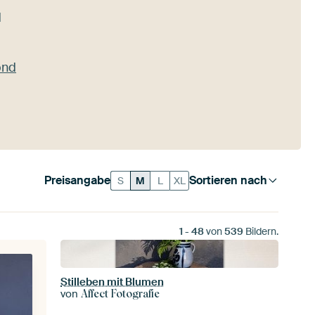
d
ond
Preisangabe
Sortieren nach
S
M
L
XL
1
-
48
von
539
Bildern.
Stilleben mit Blumen
von
Affect Fotografie