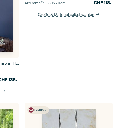
CHF
118.-
ArtFrame™ –
50×70
cm
Größe & Material selbst wählen
Stilleben mit Kuh-Petersilie und Zinn auf Holz [quadratisch].
CHF
135.-
n
Exklusiv