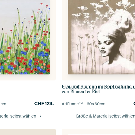
Frau mit Blumen im Kopf natürlich 
von
t
Bianca ter Riet
CHF
123.-
0
cm
ArtFrame™ –
60×60
cm
erial selbst wählen
Größe & Material selbst wähle