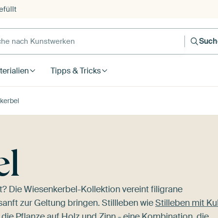
füllt
e nach Kunstwerken
Such
erialien
Tipps & Tricks
kerbel
el
? Die Wiesenkerbel-Kollektion vereint filigrane
nft zur Geltung bringen. Stillleben wie
Stilleben mit Ku
die Pflanze auf Holz und Zinn - eine Kombination, die