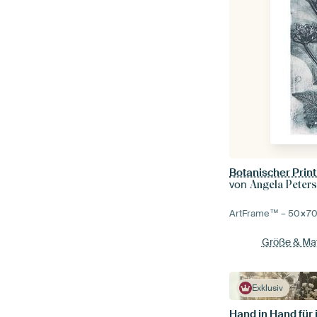
Botanischer Prin
von
Angela Peter
ArtFrame™ –
50×7
Größe & Mat
Exklusiv
Hand in Hand fü