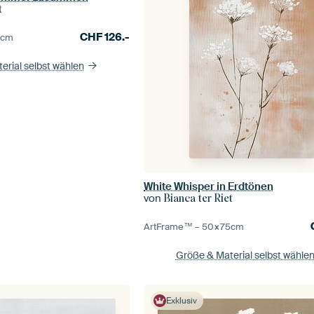
t
CHF
126.-
0
cm
erial selbst wählen
White Whisper in Erdtönen
von
Bianca ter Riet
ArtFrame™ –
50×75
cm
Größe & Material selbst wähle
Exklusiv