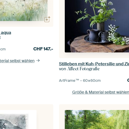
n aqua
t
CHF
147.-
0
cm
erial selbst wählen
von
Affect Fotografie
ArtFrame™ –
60×60
cm
Größe & Material selbst wähle