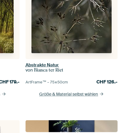
Abstrakte Natur
von
Bianca ter Riet
CHF
179.-
CHF
126.-
ArtFrame™ –
75×50
cm
n
Größe & Material selbst wählen