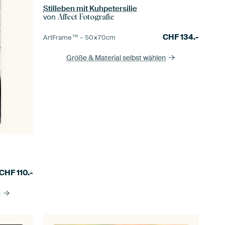
Stilleben mit Kuhpetersilie
von
Affect Fotografie
CHF
134.-
ArtFrame™ –
50×70
cm
Größe & Material selbst wählen
CHF
110.-
n