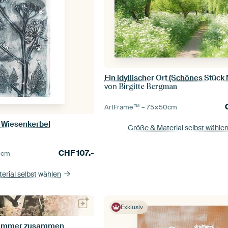
von
Birgitte Bergman
ArtFrame™ –
75×50
cm
t Wiesenkerbel
Größe & Material selbst wähle
s
CHF
107.-
0
cm
erial selbst wählen
Exklusiv
r immer zusammen