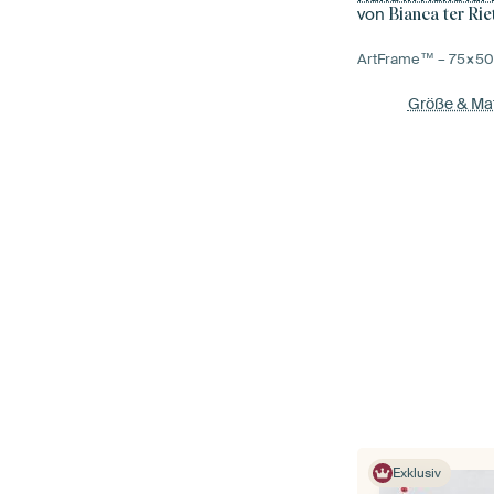
von
Bianca ter Rie
ArtFrame™ –
75×5
Größe & Mat
Exklusiv