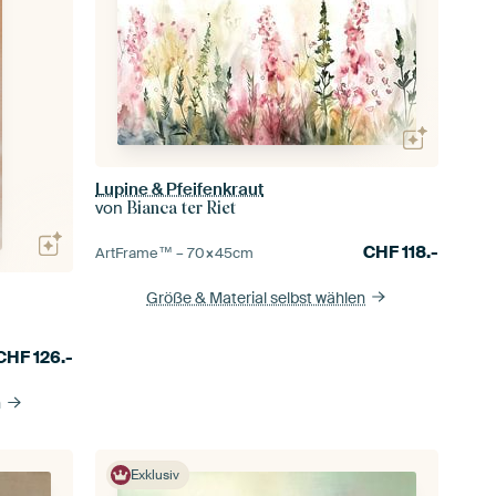
Lupine & Pfeifenkraut
von
Bianca ter Riet
CHF
118.-
ArtFrame™ –
70×45
cm
Größe & Material selbst wählen
CHF
126.-
n
Exklusiv