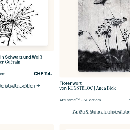
in Schwarz und Weiß
ber Guérain
CHF
114.-
0
cm
Flötenwort
erial selbst wählen
von
KUNSTBLOC | Anca Blok
ArtFrame™ –
50×75
cm
Größe & Material selbst wähle