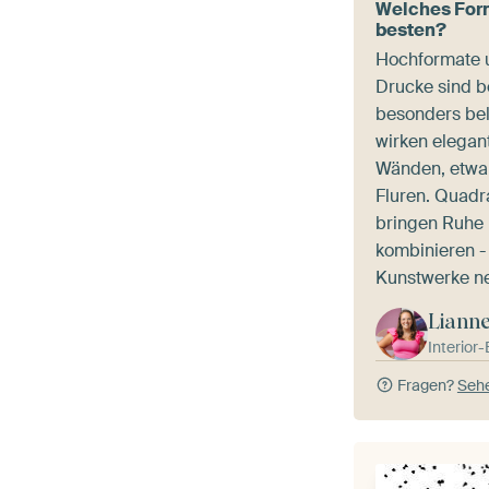
Welches For
besten?
Hochformate 
Drucke sind be
besonders bel
wirken elegan
Wänden, etwa 
Fluren. Quadr
bringen Ruhe 
kombinieren -
Kunstwerke n
Liann
Interior
Fragen?
Sehe