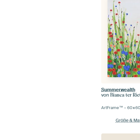
Summerwealth
von
Bianca ter Rie
ArtFrame™ –
60×6
Größe & Mat