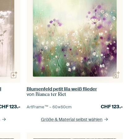
I
Blumenfeld petit lila weiß flieder
von
Bianca ter Riet
CHF
123.-
CHF
123.-
ArtFrame™ –
60×60
cm
n
Größe & Material selbst wählen