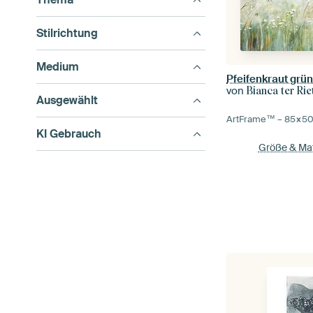
Stilrichtung
Medium
Pfeifenkraut grü
von
Bianca ter Rie
Ausgewählt
ArtFrame™ –
85×5
KI Gebrauch
Größe & Mat