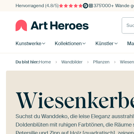
Hervorragend
(4.8/5)
375'000+ Wände ge
Such
Kunstwerke
Kollektionen
Künstler
Mat
Du bist hier:
Home
Wandbilder
Pflanzen
Wiesen
Wiesenkerb
Suchst du Wanddeko, die leise Eleganz ausstrahlt
Doldenblüten mit ruhigen Farbtönen, die Räume sa
Petersilie und Zinn auf Holz [quadratisch].
zeigen 