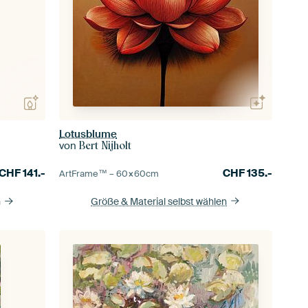
Lotusblume
von
Bert Nijholt
CHF
135.-
CHF
141.-
ArtFrame™ –
60×60
cm
Größe & Material selbst wählen
n