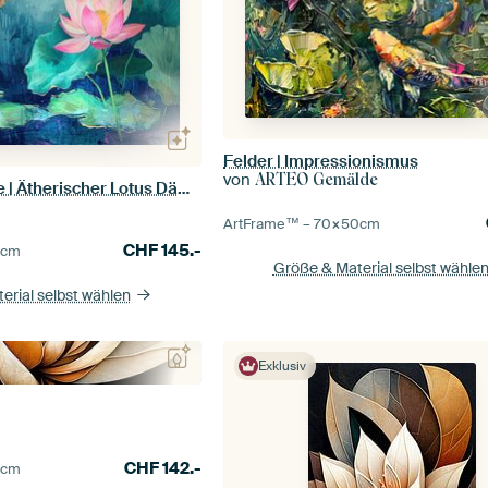
Felder | Impressionismus
von
ARTEO Gemälde
Neon Lotus Blume | Ätherischer Lotus Dämmerung
ArtFrame™ –
70×50
cm
CHF
145.-
5
cm
Größe & Material selbst wähle
erial selbst wählen
Exklusiv
CHF
142.-
0
cm