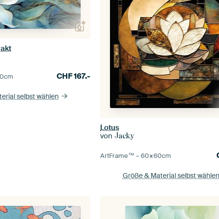
akt
CHF
167.-
0
cm
erial selbst wählen
Lotus
von
Jacky
ArtFrame™ –
60×60
cm
Größe & Material selbst wähle