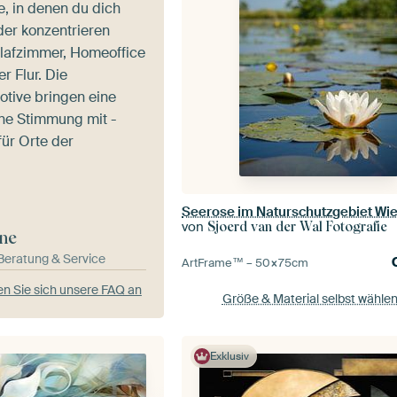
e, in denen du dich
er konzentrieren
lafzimmer, Homeoffice
r Flur. Die
otive bringen eine
ene Stimmung mit -
für Orte der
Seerose im Naturschutzgebiet Wi
von
Sjoerd van der Wal Fotografie
ne
-Beratung & Service
ArtFrame™ –
50×75
cm
n Sie sich unsere FAQ an
Größe & Material selbst wähle
Exklusiv