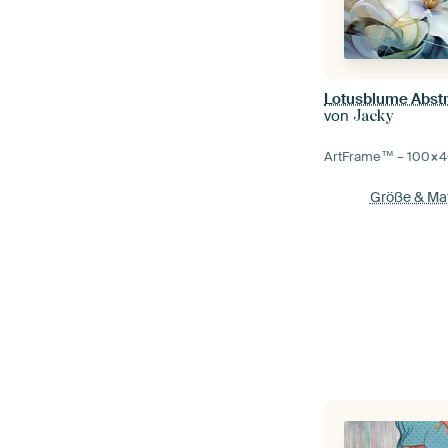
Lotusblume Abstr
von
Jacky
ArtFrame™ –
100×4
Größe & Mat