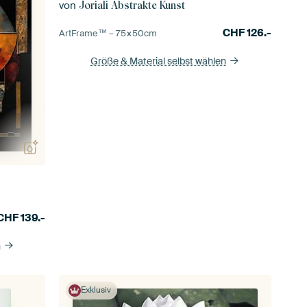
von
Joriali Abstrakte Kunst
CHF
126.-
ArtFrame™ –
75×50
cm
Größe & Material selbst wählen
CHF
139.-
n
Exklusiv