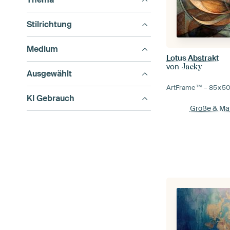
Stilrichtung
Medium
Lotus Abstrakt
von
Jacky
Ausgewählt
ArtFrame™ –
85×5
KI Gebrauch
Größe & Mat