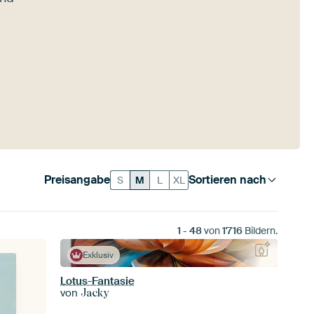
Preisangabe
Sortieren nach
S
M
L
XL
1
-
48
von
1'716
Bildern.
Exklusiv
Lotus-Fantasie
von
Jacky