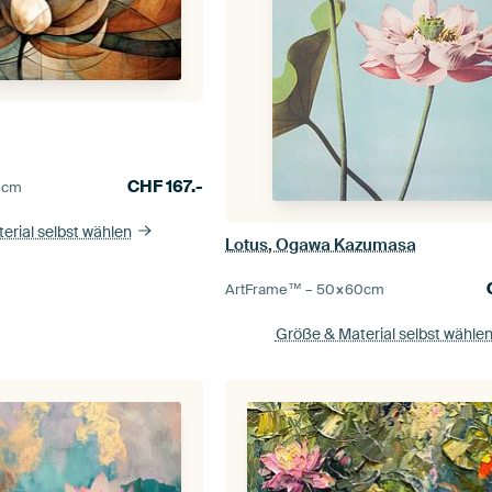
CHF
167.-
0
cm
erial selbst wählen
Lotus, Ogawa Kazumasa
ArtFrame™ –
50×60
cm
Größe & Material selbst wähle