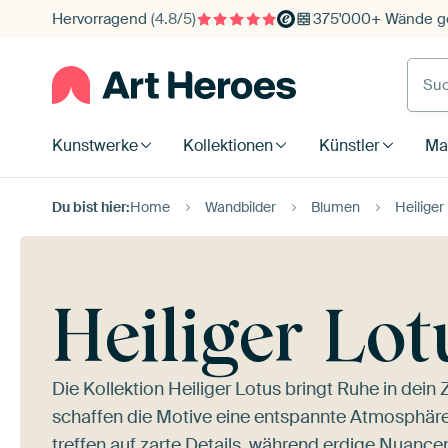
Hervorragend
(4.8/5)
375'000+ Wände ge
Such
Kunstwerke
Kollektionen
Künstler
Mat
Du bist hier:
Home
Wandbilder
Blumen
Heiliger
Heiliger Lot
Die Kollektion Heiliger Lotus bringt Ruhe in de
schaffen die Motive eine entspannte Atmosphäre
treffen auf zarte Details, während erdige Nuance