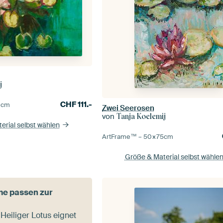
j
CHF
111.-
0
cm
Zwei Seerosen
von
Tanja Koelemij
erial selbst wählen
ArtFrame™ –
50×75
cm
Größe & Material selbst wähle
e passen zur
 Heiliger Lotus eignet