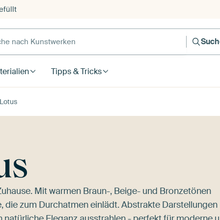
füllt
e nach Kunstwerken
Such
erialien
Tipps & Tricks
 Lotus
us
in Zuhause. Mit warmen Braun-, Beige- und Bronzetönen
, die zum Durchatmen einlädt. Abstrakte Darstellungen
n natürliche Eleganz ausstrahlen - perfekt für moderne 