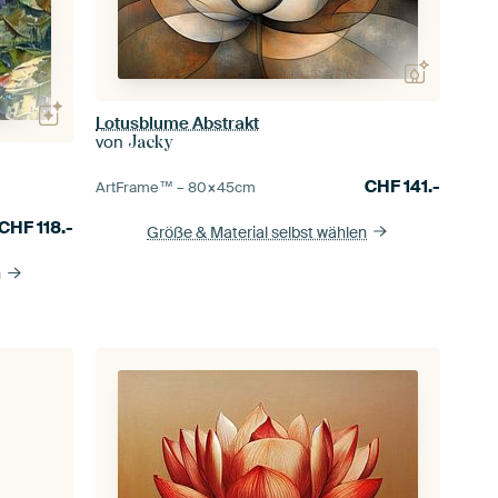
Lotusblume Abstrakt
von
Jacky
CHF
141.-
ArtFrame™ –
80×45
cm
CHF
118.-
Größe & Material selbst wählen
n