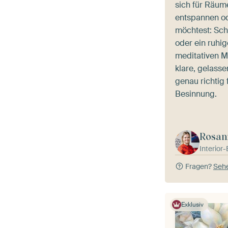
sich für Räum
entspannen od
möchtest: Sch
oder ein ruhige
meditativen M
klare, gelass
genau richtig 
Besinnung.
Rosan
Interior
Fragen?
Sehe
Exklusiv