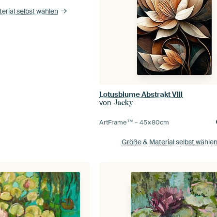
erial selbst wählen
Lotusblume Abstrakt VIII
von
Jacky
ArtFrame™ –
45×80
cm
Größe & Material selbst wähle