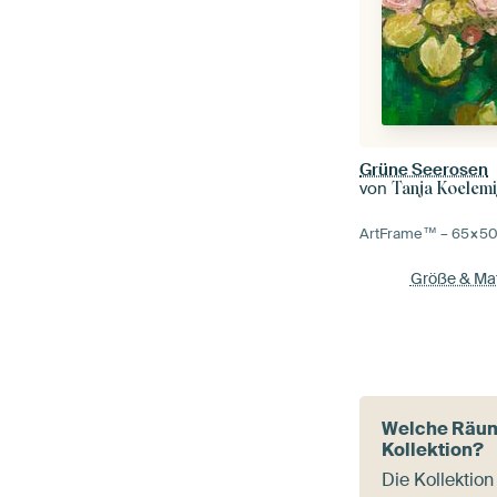
Grüne Seerosen
von
Tanja Koelemi
ArtFrame™ –
65×5
Größe & Mat
Welche Räum
Kollektion?
Die Kollektion