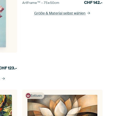
CHF
142.-
ArtFrame™ –
75×50
cm
Größe & Material selbst wählen
CHF
123.-
n
Exklusiv