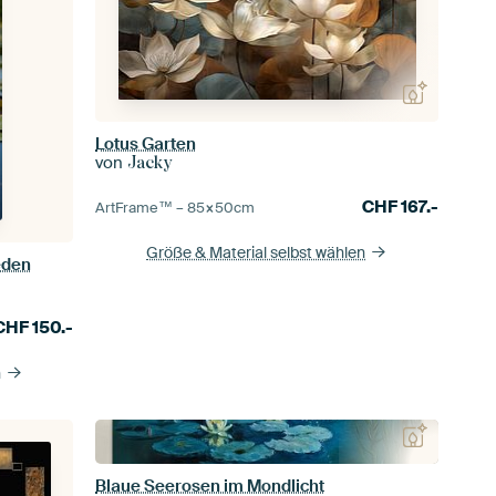
Lotus Garten
von
Jacky
CHF
167.-
ArtFrame™ –
85×50
cm
Größe & Material selbst wählen
eden
CHF
150.-
n
Blaue Seerosen im Mondlicht