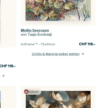
Weiße Seerosen
von
Tanja Koelemij
CHF
118.-
ArtFrame™ –
75×50
cm
Größe & Material selbst wählen
CHF
118.-
n
Exklusiv