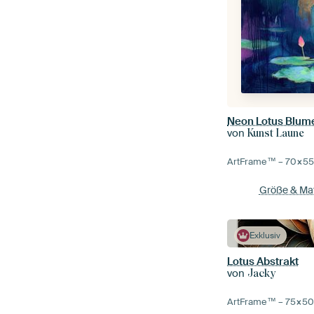
von
Kunst Laune
ArtFrame™ –
70×5
Größe & Mat
Exklusiv
Lotus Abstrakt
von
Jacky
ArtFrame™ –
75×5