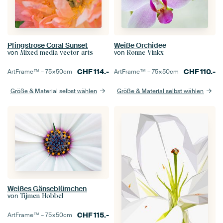
Pfingstrose Coral Sunset
Weiße Orchidee
von
von
Mixed media vector arts
Ronne Vinkx
CHF
114.-
CHF
110.-
ArtFrame™ –
75×50
cm
ArtFrame™ –
75×50
cm
Größe & Material selbst wählen
Größe & Material selbst wählen
Weißes Gänseblümchen
von
Tijmen Hobbel
CHF
115.-
ArtFrame™ –
75×50
cm