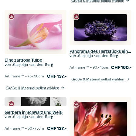
Größe & Material selbst wählen
Panorama des Herzstücks einer Purpuranemone
von
Marjolijn van den Berg
Eine zartrosa Tulpe
von
Marjolijn van den Berg
CHF
160.-
ArtFrame™ –
90×45
cm
CHF
137.-
ArtFrame™ –
75×50
cm
Größe & Material selbst wählen
Größe & Material selbst wählen
Gerbera in Schwarz und Weiß
von
Marjolijn van den Berg
CHF
137.-
ArtFrame™ –
50×75
cm