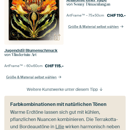
Anatomie einer Tulpe
von
Sonny Dimaculangan
CHF
110.-
ArtFrame™ –
75×50
cm
Größe & Material selbst wählen
Jugendstil Blumenschmuck
von
Vlindertuin-Art
CHF
115.-
ArtFrame™ –
60×60
cm
Größe & Material selbst wählen
Weitere Kunstwerke unter diesem Tipp
Farbkombinationen mit natürlichen Tönen
Warme Erdtöne lassen sich gut mit kühlen,
pflanzlichen Nuancen kombinieren. Die Terrakotta-
und Bordeauxtöne in
Lilie
wirken harmonisch neben