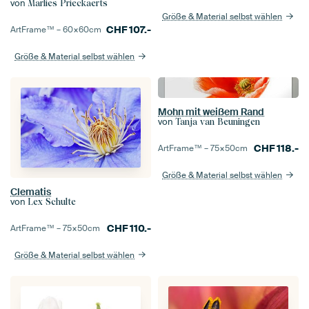
von
Marlies Prieckaerts
Größe & Material selbst wählen
CHF
107.-
ArtFrame™ –
60×60
cm
Größe & Material selbst wählen
Mohn mit weißem Rand
von
Tanja van Beuningen
CHF
118.-
ArtFrame™ –
75×50
cm
Größe & Material selbst wählen
Clematis
von
Lex Schulte
CHF
110.-
ArtFrame™ –
75×50
cm
Größe & Material selbst wählen