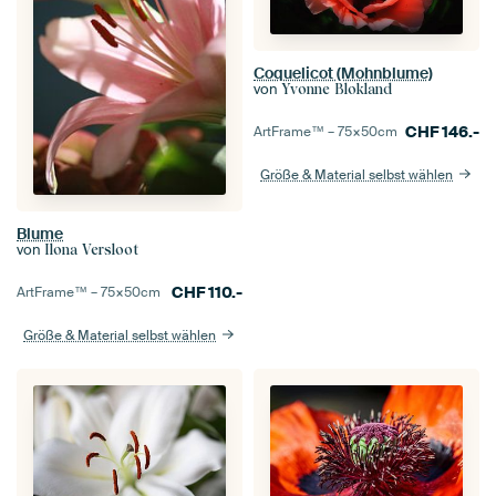
Coquelicot (Mohnblume)
von
Yvonne Blokland
CHF
146.-
ArtFrame™ –
75×50
cm
Größe & Material selbst wählen
Blume
von
Ilona Versloot
CHF
110.-
ArtFrame™ –
75×50
cm
Größe & Material selbst wählen