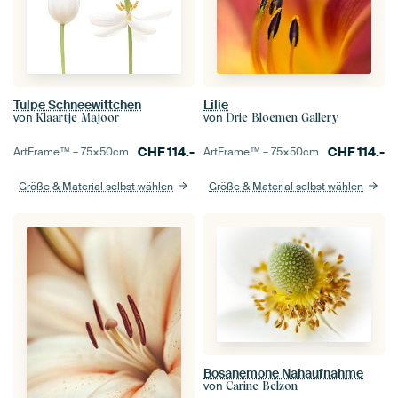
Tulpe Schneewittchen
Lilie
von
von
Klaartje Majoor
Drie Bloemen Gallery
CHF
114.-
CHF
114.-
ArtFrame™ –
75×50
cm
ArtFrame™ –
75×50
cm
Größe & Material selbst wählen
Größe & Material selbst wählen
Bosanemone Nahaufnahme
von
Carine Belzon