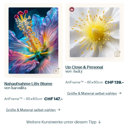
Up Close & Personal
von
Jacky
CHF
139.-
ArtFrame™ –
60×60
cm
Nahaufnahme Lilly Blume
von
haroulita
Größe & Material selbst wählen
CHF
147.-
ArtFrame™ –
60×80
cm
Größe & Material selbst wählen
Weitere Kunstwerke unter diesem Tipp