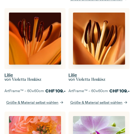
Lilie
Lilie
von
von
Violetta Honkisz
Violetta Honkisz
CHF
109.-
CHF
109.-
ArtFrame™ –
60×60
cm
ArtFrame™ –
60×60
cm
Größe & Material selbst wählen
Größe & Material selbst wählen