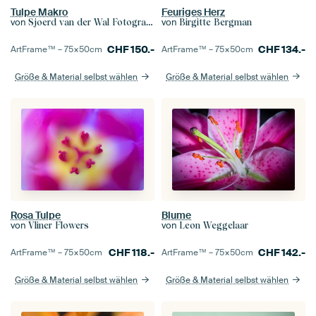
Feuriges Herz
Tulpe Makro
von
von
Birgitte Bergman
Sjoerd van der Wal Fotografie
CHF
134.-
CHF
150.-
ArtFrame™ –
75×50
cm
ArtFrame™ –
75×50
cm
Größe & Material selbst wählen
Größe & Material selbst wählen
Rosa Tulpe
Blume
von
von
Vliner Flowers
Leon Weggelaar
CHF
118.-
CHF
142.-
ArtFrame™ –
75×50
cm
ArtFrame™ –
75×50
cm
Größe & Material selbst wählen
Größe & Material selbst wählen