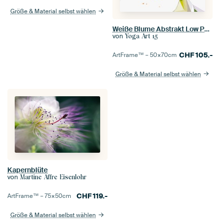
Größe & Material selbst wählen
Weiße Blume Abstrakt Low Poly
von
Yoga Art 15
CHF
105.-
ArtFrame™ –
50×70
cm
Größe & Material selbst wählen
Kapernblüte
von
Martine Affre Eisenlohr
CHF
119.-
ArtFrame™ –
75×50
cm
Größe & Material selbst wählen