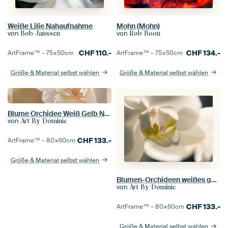
Weiße Lilie Nahaufnahme
Mohn (Mohn)
von
von
Bob Janssen
Rob Boon
CHF
110.-
CHF
134.-
ArtFrame™ –
75×50
cm
ArtFrame™ –
75×50
cm
Größe & Material selbst wählen
Größe & Material selbst wählen
Blume Orchidee Weiß Gelb Nahaufnahme Makro
von
Art By Dominic
CHF
133.-
ArtFrame™ –
80×60
cm
Größe & Material selbst wählen
Blumen-Orchideen weißes gelbes Nahaufnahme makro
von
Art By Dominic
CHF
133.-
ArtFrame™ –
80×60
cm
Größe & Material selbst wählen