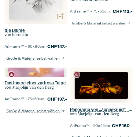
CHF
112.-
ArtFrame™ –
75×50
cm
Größe & Material selbst wählen
die Blume
von
haroulita
CHF
147.-
ArtFrame™ –
60×80
cm
Größe & Material selbst wählen
Das Innere einer zartrosa Tulpe
von
Marjolijn van den Berg
CHF
137.-
ArtFrame™ –
75×50
cm
Panorama von „Zonnekruid“ – Die warmen Farben der Helenium-Blüte
Größe & Material selbst wählen
von
Marjolijn van den Berg
CHF
160.-
ArtFrame™ –
90×45
cm