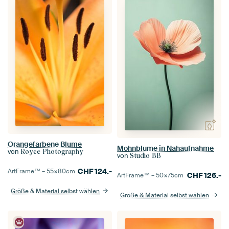
Orangefarbene Blume
Mohnblume in Nahaufnahme
von
Royce Photography
von
Studio BB
CHF
124.-
ArtFrame™ –
55×80
cm
CHF
126.-
ArtFrame™ –
50×75
cm
Größe & Material selbst wählen
Größe & Material selbst wählen