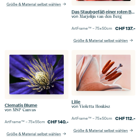
Größe & Material selbst wählen
Das Staubgefäß einer roten Blume
von
Marjolijn van den Berg
CHF
137.-
ArtFrame™ –
75×50
cm
Größe & Material selbst wählen
Lilie
Clematis Blume
von
Violetta Honkisz
von
MSP Canvas
CHF
112.-
ArtFrame™ –
75×50
cm
CHF
140.-
ArtFrame™ –
75×55
cm
Größe & Material selbst wählen
Größe & Material selbst wählen