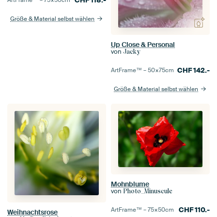
CHF
118.-
ArtFrame™ –
75×50
cm
Größe & Material selbst wählen
Up Close & Personal
von
Jacky
CHF
142.-
ArtFrame™ –
50×75
cm
Größe & Material selbst wählen
Mohnblume
von
Photo_Minuscule
CHF
110.-
ArtFrame™ –
75×50
cm
Weihnachtsrose