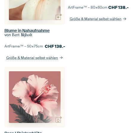
CHF
138.-
ArtFrame™ –
80×60
cm
Größe & Material selbst wählen
Blume in Nahaufnahme
von
Bert Nijholt
CHF
138.-
ArtFrame™ –
50×75
cm
Größe & Material selbst wählen