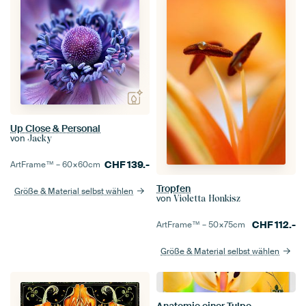
Up Close & Personal
von
Jacky
CHF
139.-
ArtFrame™ –
60×60
cm
Tropfen
Größe & Material selbst wählen
von
Violetta Honkisz
CHF
112.-
ArtFrame™ –
50×75
cm
Größe & Material selbst wählen