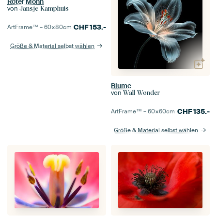
Roter Mohn
von
Jansje Kamphuis
CHF
153.-
ArtFrame™ –
60×80
cm
Größe & Material selbst wählen
Blume
von
Wall Wonder
CHF
135.-
ArtFrame™ –
60×60
cm
Größe & Material selbst wählen