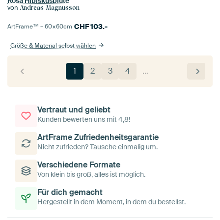
Rosa Hibiskusblüte
von
Andreas Magnusson
CHF
103.-
ArtFrame™ –
60×60
cm
Größe & Material selbst wählen
1
2
3
4
…
Vertraut und geliebt
Kunden bewerten uns mit 4,8!
ArtFrame Zufriedenheitsgarantie
Nicht zufrieden? Tausche einmalig um.
Verschiedene Formate
Von klein bis groß, alles ist möglich.
Für dich gemacht
Hergestellt in dem Moment, in dem du bestellst.