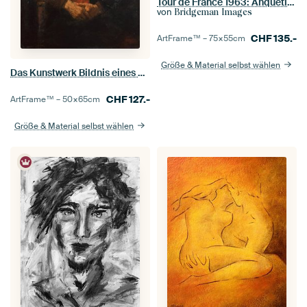
Tour de France 1963: Anquetil, Bahamontes und Poulidor
von
Bridgeman Images
CHF
135.-
ArtFrame™ –
75×55
cm
Größe & Material selbst wählen
Das Kunstwerk Bildnis eines alten Mannes in rotem Gewand - Rembrandt
CHF
127.-
ArtFrame™ –
50×65
cm
Größe & Material selbst wählen