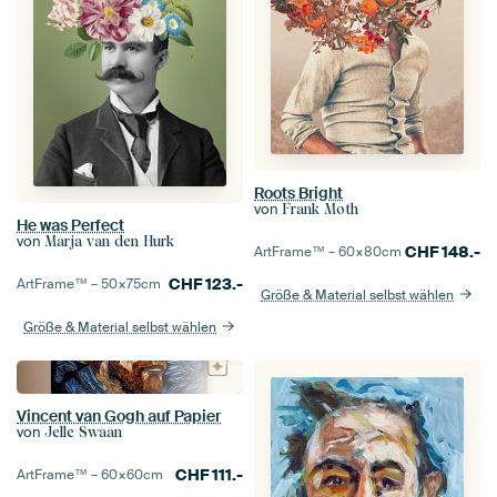
Roots Bright
von
Frank Moth
He was Perfect
von
Marja van den Hurk
CHF
148.-
ArtFrame™ –
60×80
cm
CHF
123.-
ArtFrame™ –
50×75
cm
Größe & Material selbst wählen
Größe & Material selbst wählen
Vincent van Gogh auf Papier
von
Jelle Swaan
CHF
111.-
ArtFrame™ –
60×60
cm