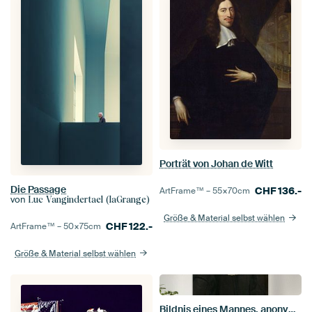
Porträt von Johan de Witt
Die Passage
CHF
136.-
ArtFrame™ –
55×70
cm
von
Luc Vangindertael (laGrange)
Größe & Material selbst wählen
CHF
122.-
ArtFrame™ –
50×75
cm
Größe & Material selbst wählen
Bildnis eines Mannes, anonym - 1633