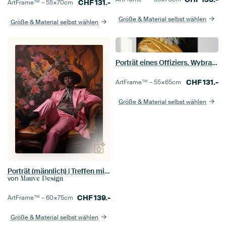
CHF
131.-
ArtFrame™ –
55×70
cm
Größe & Material selbst wählen
Größe & Material selbst wählen
Porträt eines Offiziers, Wybrand de Geest der Ältere
CHF
131.-
ArtFrame™ –
55×65
cm
Größe & Material selbst wählen
Porträt (männlich) | Treffen mit Jerome
von
Mauve Design
CHF
139.-
ArtFrame™ –
60×75
cm
Größe & Material selbst wählen