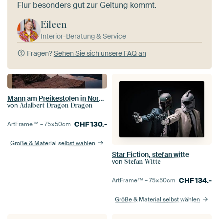
Flur besonders gut zur Geltung kommt.
Eileen
Interior-Beratung & Service
Fragen?
Sehen Sie sich unsere FAQ an
Mann am Preikestolen in Norwegen
von
Adalbert Dragon Dragon
CHF
130.-
ArtFrame™ –
75×50
cm
Größe & Material selbst wählen
Star Fiction, stefan witte
von
Stefan Witte
CHF
134.-
ArtFrame™ –
75×50
cm
Größe & Material selbst wählen