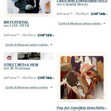
Lunch atop a Skyscraper (1932)
von
Colourful History
CHF
149.-
ArtFrame™ –
70×55
cm
MR POTENTIAL
Größe & Material selbst wählen
von
LOUI JOVER
CHF
126.-
ArtFrame™ –
55×70
cm
Größe & Material selbst wählen
STREET WITH A VIEW
von
db Waterman
CHF
164.-
ArtFrame™ –
45×70
cm
Größe & Material selbst wählen
Pop-Art-Gemälde eines Reiters mit Pferd