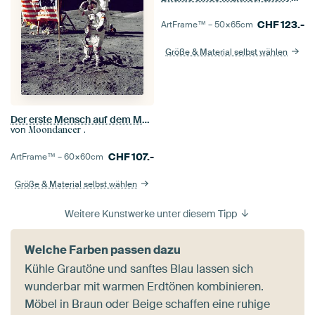
CHF
123.-
ArtFrame™ –
50×65
cm
Größe & Material selbst wählen
Der erste Mensch auf dem Mond, 1969
von
Moondancer .
CHF
107.-
ArtFrame™ –
60×60
cm
Größe & Material selbst wählen
Weitere Kunstwerke unter diesem Tipp
Welche Farben passen dazu
Kühle Grautöne und sanftes Blau lassen sich
wunderbar mit warmen Erdtönen kombinieren.
Möbel in Braun oder Beige schaffen eine ruhige