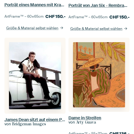
Porträt eines Mannes mit Kragen - Rembrandt van Rijn
Porträt von Jan Six - Rembrandt
CHF
150.-
ArtFrame™ –
60×65
cm
CHF
150.-
ArtFrame™ –
60×65
cm
Größe & Material selbst wählen
Größe & Material selbst wählen
Dame in Streifen
James Dean sitzt auf einem Porsche Speedster
von
Arty Guava
von
Bridgeman Images
CHF
136.-
ArtFrame™ –
55×70
cm