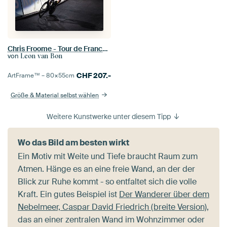
Chris Froome - Tour de France 2017 - 1
von
Leon van Bon
CHF
207.-
ArtFrame™ –
80×55
cm
Größe & Material selbst wählen
Weitere Kunstwerke unter diesem Tipp
Wo das Bild am besten wirkt
Ein Motiv mit Weite und Tiefe braucht Raum zum
Atmen. Hänge es an eine freie Wand, an der der
Blick zur Ruhe kommt - so entfaltet sich die volle
Kraft. Ein gutes Beispiel ist
Der Wanderer über dem
Nebelmeer, Caspar David Friedrich (breite Version)
,
das an einer zentralen Wand im Wohnzimmer oder