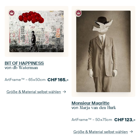
BIT OF HAPPINESS
von
db Waterman
CHF
165.-
ArtFrame™ –
65×50
cm
Größe & Material selbst wählen
Monsieur Magritte
von
Marja van den Hurk
CHF
123.-
ArtFrame™ –
50×75
cm
Größe & Material selbst wählen