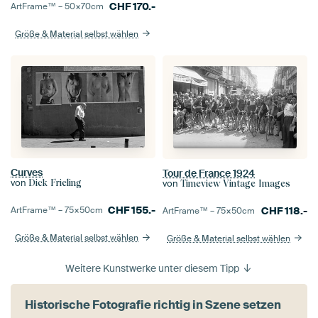
CHF
170.-
ArtFrame™ –
50×70
cm
Größe & Material selbst wählen
Curves
Tour de France 1924
von
von
Dick Frieling
Timeview Vintage Images
CHF
155.-
CHF
118.-
ArtFrame™ –
75×50
cm
ArtFrame™ –
75×50
cm
Größe & Material selbst wählen
Größe & Material selbst wählen
Weitere Kunstwerke unter diesem Tipp
Historische Fotografie richtig in Szene setzen