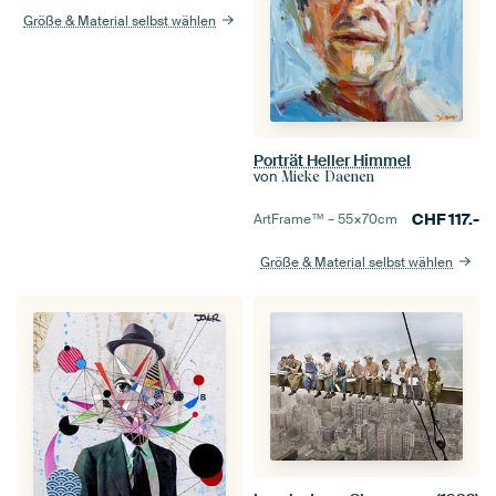
Größe & Material selbst wählen
Porträt Heller Himmel
von
Mieke Daenen
CHF
117.-
ArtFrame™ –
55×70
cm
Größe & Material selbst wählen