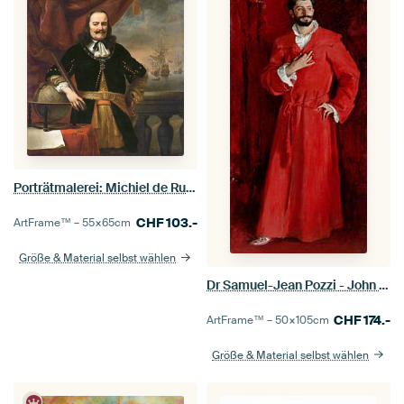
Porträtmalerei: Michiel de Ruyter als Leutnant Admiral, Ferdinand Bol, 1667
CHF
103.-
ArtFrame™ –
55×65
cm
Größe & Material selbst wählen
Dr Samuel-Jean Pozzi - John Singer Sargent
CHF
174.-
ArtFrame™ –
50×105
cm
Größe & Material selbst wählen