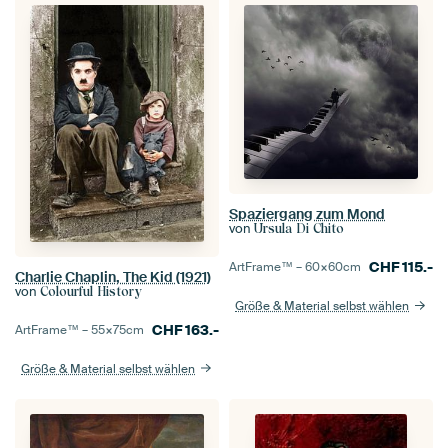
Spaziergang zum Mond
von
Ursula Di Chito
CHF
115.-
ArtFrame™ –
60×60
cm
Charlie Chaplin, The Kid (1921)
von
Colourful History
Größe & Material selbst wählen
CHF
163.-
ArtFrame™ –
55×75
cm
Größe & Material selbst wählen