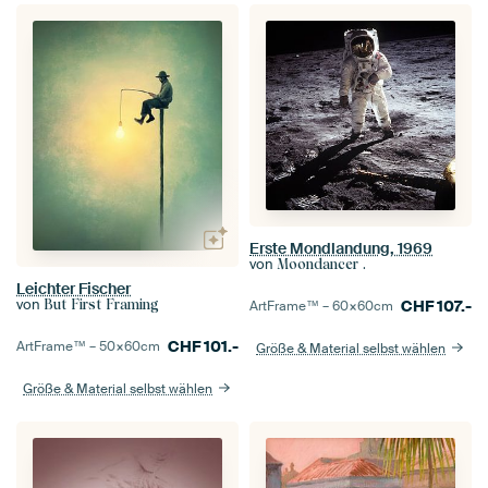
Erste Mondlandung, 1969
von
Moondancer .
Leichter Fischer
von
But First Framing
CHF
107.-
ArtFrame™ –
60×60
cm
CHF
101.-
ArtFrame™ –
50×60
cm
Größe & Material selbst wählen
Größe & Material selbst wählen