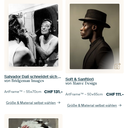
Salvador Dali schneidet sich den Schnurrbart
Soft & Sanft(er)
von
Bridgeman Images
von
Mauve Design
CHF
131.-
ArtFrame™ –
55×70
cm
CHF
111.-
ArtFrame™ –
50×65
cm
Größe & Material selbst wählen
Größe & Material selbst wählen