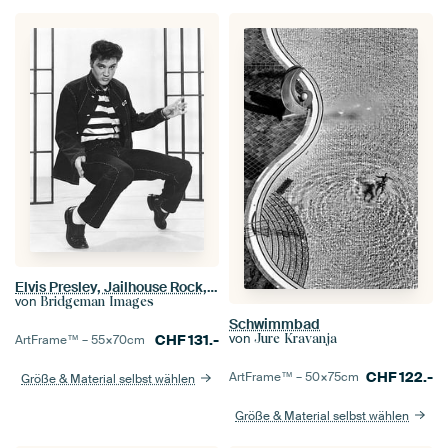
Elvis Presley, Jailhouse Rock, 1957
von
Bridgeman Images
Schwimmbad
von
CHF
131.-
Jure Kravanja
ArtFrame™ –
55×70
cm
CHF
122.-
ArtFrame™ –
50×75
cm
Größe & Material selbst wählen
Größe & Material selbst wählen