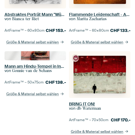
Abstraktes Porträt Mann "Wüste"
Flammende Leidenschaft - Aktmalerei Liebespaare
von
von
Bianca ter Riet
Marita Zacharias
CHF
153.-
CHF
133.-
ArtFrame™ –
60×80
cm
ArtFrame™ –
60×80
cm
Größe & Material selbst wählen
Größe & Material selbst wählen
Mann am Hindu-Tempel in Indien
von
Gonnie van de Schans
CHF
138.-
ArtFrame™ –
50×75
cm
Größe & Material selbst wählen
BRING IT ON!
von
db Waterman
CHF
170.-
ArtFrame™ –
70×50
cm
Größe & Material selbst wählen