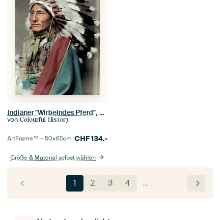
Indianer "Wirbelndes Pferd", ca. 1898
von
Colourful History
CHF
134.-
ArtFrame™ –
50×65
cm
Größe & Material selbst wählen
1
2
3
4
…