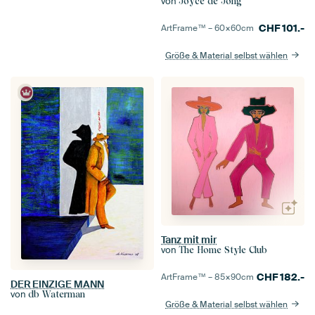
von
Joyce de Jong
CHF
101.-
ArtFrame™ –
60×60
cm
Größe & Material selbst wählen
Tanz mit mir
von
The Home Style Club
CHF
182.-
ArtFrame™ –
85×90
cm
DER EINZIGE MANN
von
db Waterman
Größe & Material selbst wählen