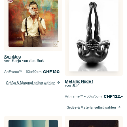
Smoking
von
Marja van den Hurk
CHF
120.-
ArtFrame™ –
60×60
cm
Metallic Nude 1
Größe & Material selbst wählen
von
JLP
CHF
122.-
ArtFrame™ –
50×75
cm
Größe & Material selbst wählen