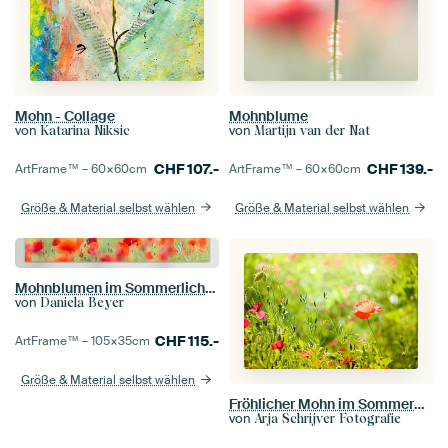
Mohn - Collage
Mohnblume
von
von
Katarina Niksic
Martijn van der Nat
CHF
107.-
CHF
139.-
ArtFrame™ –
60×60
cm
ArtFrame™ –
60×60
cm
Größe & Material selbst wählen
Größe & Material selbst wählen
Mohnblumen im Sommerlicht III
von
Daniela Beyer
CHF
115.-
ArtFrame™ –
105×35
cm
Größe & Material selbst wählen
Fröhlicher Mohn im Sommergrün
von
Arja Schrijver Fotografie