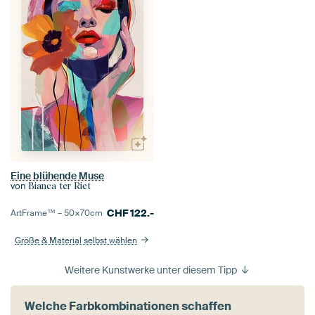
Eine blühende Muse
von
Bianca ter Riet
CHF
122.-
ArtFrame™ –
50×70
cm
Größe & Material selbst wählen
Weitere Kunstwerke unter diesem Tipp
Welche Farbkombinationen schaffen