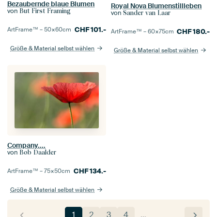
Bezaubernde blaue Blumen
Royal Nova Blumenstillleben
von
But First Framing
von
Sander van Laar
CHF
101.-
ArtFrame™ –
50×60
cm
CHF
180.-
ArtFrame™ –
60×75
cm
Größe & Material selbst wählen
Größe & Material selbst wählen
Company....
von
Bob Daalder
CHF
134.-
ArtFrame™ –
75×50
cm
Größe & Material selbst wählen
1
2
3
4
…