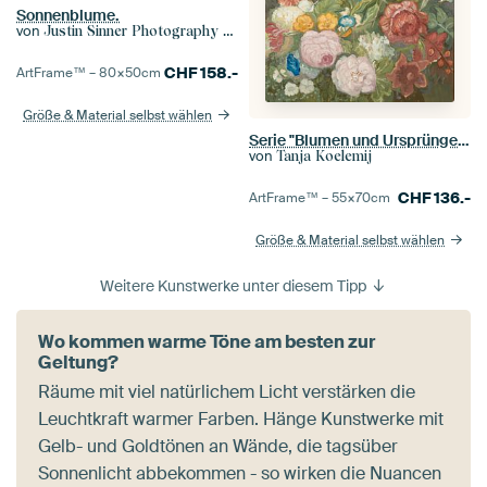
Sonnenblume.
von
Justin Sinner Photography (Fotograf auf Texel)
CHF
158.-
ArtFrame™ –
80×50
cm
Größe & Material selbst wählen
Serie "Blumen und Ursprünge" (dunkel)
von
Tanja Koelemij
CHF
136.-
ArtFrame™ –
55×70
cm
Größe & Material selbst wählen
Weitere Kunstwerke unter diesem Tipp
Wo kommen warme Töne am besten zur
Geltung?
Räume mit viel natürlichem Licht verstärken die
Leuchtkraft warmer Farben. Hänge Kunstwerke mit
Gelb- und Goldtönen an Wände, die tagsüber
Sonnenlicht abbekommen - so wirken die Nuancen