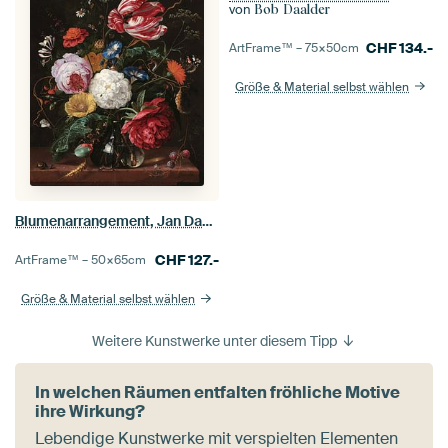
von
Bob Daalder
CHF
134.-
ArtFrame™ –
75×50
cm
Größe & Material selbst wählen
Blumenarrangement, Jan Davidsz. de Heem
CHF
127.-
ArtFrame™ –
50×65
cm
Größe & Material selbst wählen
Weitere Kunstwerke unter diesem Tipp
In welchen Räumen entfalten fröhliche Motive
ihre Wirkung?
Lebendige Kunstwerke mit verspielten Elementen