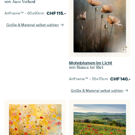
von
Jaco Verheul
CHF
115.-
ArtFrame™ –
60×60
cm
Größe & Material selbst wählen
Mohnblumen im Licht
von
Bianca ter Riet
CHF
140.-
ArtFrame™ –
55×70
cm
Größe & Material selbst wählen