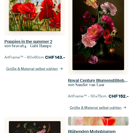
Poppies in the summer 2
von
brava64 - Gabi Hampe
CHF
143.-
ArtFrame™ –
80×60
cm
Größe & Material selbst wählen
Royal Century Blumenstillleben
von
Sander van Laar
CHF
152.-
ArtFrame™ –
50×75
cm
Größe & Material selbst wählen
Blühenden Mohnblumen