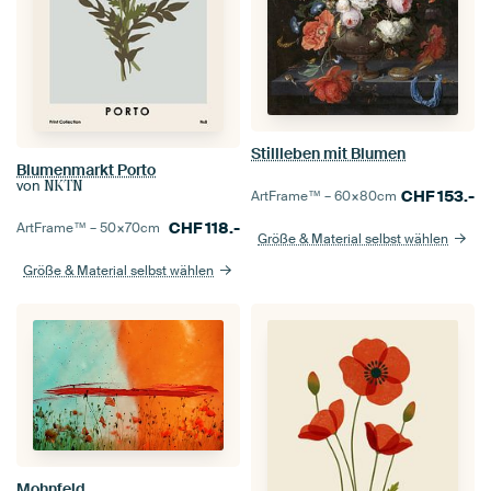
Stillleben mit Blumen
Blumenmarkt Porto
von
NKTN
CHF
153.-
ArtFrame™ –
60×80
cm
CHF
118.-
ArtFrame™ –
50×70
cm
Größe & Material selbst wählen
Größe & Material selbst wählen
Mohnfeld