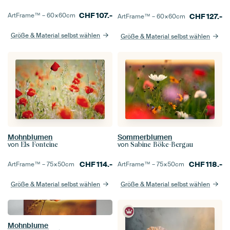
CHF
107.-
ArtFrame™ –
60×60
cm
CHF
127.-
ArtFrame™ –
60×60
cm
Größe & Material selbst wählen
Größe & Material selbst wählen
Mohnblumen
Sommerblumen
von
von
Els Fonteine
Sabine Böke-Bergau
CHF
114.-
CHF
118.-
ArtFrame™ –
75×50
cm
ArtFrame™ –
75×50
cm
Größe & Material selbst wählen
Größe & Material selbst wählen
Mohnblume