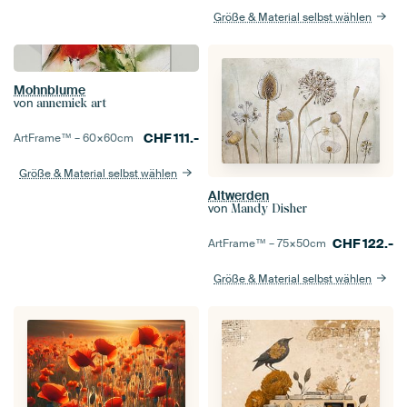
Größe & Material selbst wählen
Mohnblume
von
annemiek art
CHF
111.-
ArtFrame™ –
60×60
cm
Größe & Material selbst wählen
Altwerden
von
Mandy Disher
CHF
122.-
ArtFrame™ –
75×50
cm
Größe & Material selbst wählen