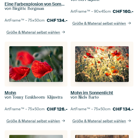
Eine Farbexplosion von Sommerblumen (kreative Bearbeitung von verschiedenen Blumen)
von
Birgitte Bergman
CHF
160.-
ArtFrame™ –
90×45
cm
CHF
134.-
ArtFrame™ –
75×50
cm
Größe & Material selbst wählen
Größe & Material selbst wählen
Mohn
Mohn im Sonnenlicht
von
von
Tonny Eenkhoorn- Klijnstra
Niels Barto
CHF
126.-
CHF
134.-
ArtFrame™ –
75×50
cm
ArtFrame™ –
75×50
cm
Größe & Material selbst wählen
Größe & Material selbst wählen