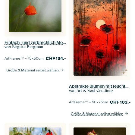
Einfach- und zerbrechlich Mohn in weicher Atmosphäre
von
Birgitte Bergman
CHF
134.-
ArtFrame™ –
75×50
cm
Größe & Material selbst wählen
Abstrakte Blumen mit leuchtenden Farben
von
Art & Soul Creations
CHF
103.-
ArtFrame™ –
50×75
cm
Größe & Material selbst wählen