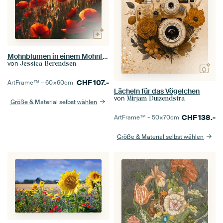
Mohnblumen in einem Mohnfeld
von
Jessica Berendsen
CHF
107.-
ArtFrame™ –
60×60
cm
Lächeln für das Vögelchen
von
Mirjam Duizendstra
Größe & Material selbst wählen
CHF
138.-
ArtFrame™ –
50×70
cm
Größe & Material selbst wählen