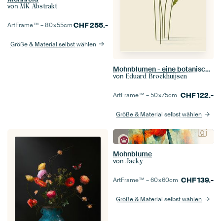
von
MK Abstrakt
CHF
255.-
ArtFrame™ –
80×55
cm
Größe & Material selbst wählen
Mohnblumen - eine botanische und minimalistische Illustration
von
Eduard Broekhuijsen
CHF
122.-
ArtFrame™ –
50×75
cm
Größe & Material selbst wählen
Mohnblume
von
Jacky
CHF
139.-
ArtFrame™ –
60×60
cm
Größe & Material selbst wählen