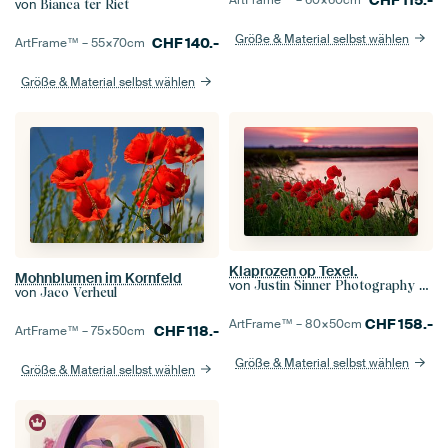
von
Bianca ter Riet
Größe & Material selbst wählen
CHF
140.-
ArtFrame™ –
55×70
cm
Größe & Material selbst wählen
Klaprozen op Texel.
Mohnblumen im Kornfeld
von
Justin Sinner Photography (Fotograf auf Texel)
von
Jaco Verheul
CHF
158.-
ArtFrame™ –
80×50
cm
CHF
118.-
ArtFrame™ –
75×50
cm
Größe & Material selbst wählen
Größe & Material selbst wählen