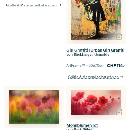
Größe & Material selbst wählen
Girl Graffiti | Urban Girl Graffiti
von
Blickfänger Gemälde
CHF
114.-
ArtFrame™ –
50×70
cm
Größe & Material selbst wählen
Mohnblumen rot
von
Bert Nijholt