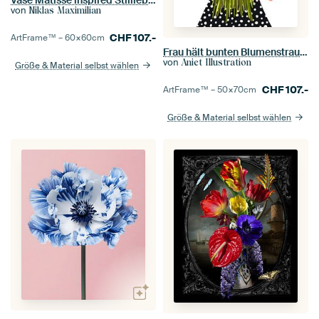
Vase Matisse inspired Stillleben
von
Niklas Maximilian
CHF
107.-
ArtFrame™ –
60×60
cm
Frau hält bunten Blumenstrauß auf weißem Hintergrund
von
Aniet Illustration
Größe & Material selbst wählen
CHF
107.-
ArtFrame™ –
50×70
cm
Größe & Material selbst wählen