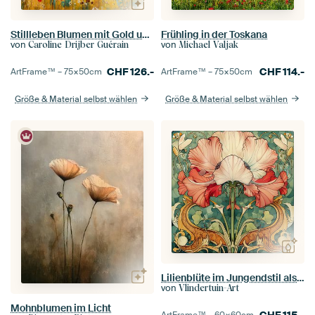
Stillleben Blumen mit Gold und Schmetterlingen
Frühling in der Toskana
von
von
Caroline Drijber Guérain
Michael Valjak
CHF
126.-
CHF
114.-
ArtFrame™ –
75×50
cm
ArtFrame™ –
75×50
cm
Größe & Material selbst wählen
Größe & Material selbst wählen
Lilienblüte im Jungendstil als Wanddekoration
von
Vlindertuin-Art
Mohnblumen im Licht
CHF
115.-
ArtFrame™ –
60×60
cm