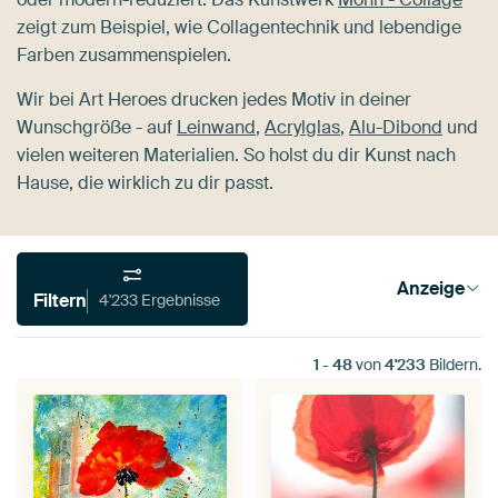
zeigt zum Beispiel, wie Collagentechnik und lebendige
Farben zusammenspielen.
Wir bei Art Heroes drucken jedes Motiv in deiner
Wunschgröße - auf
Leinwand
,
Acrylglas
,
Alu-Dibond
und
vielen weiteren Materialien. So holst du dir Kunst nach
Hause, die wirklich zu dir passt.
Anzeige
Filtern
4'233 Ergebnisse
1
-
48
von
4'233
Bildern.