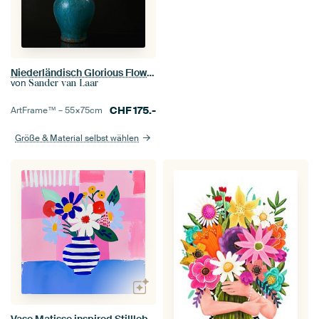
Niederländisch Glorious Flower Painting
von
Sander van Laar
CHF
175.-
ArtFrame™ –
55×75
cm
Größe & Material selbst wählen