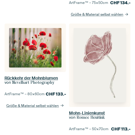
CHF
134.-
ArtFrame™ –
75×50
cm
Größe & Material selbst wählen
Rückkehr der Mohnblumen
von
Nevelhart Photography
CHF
133.-
ArtFrame™ –
80×60
cm
Größe & Material selbst wählen
Mohn-Linienkunst
von
Romee Heuitink
CHF
113.-
ArtFrame™ –
50×70
cm